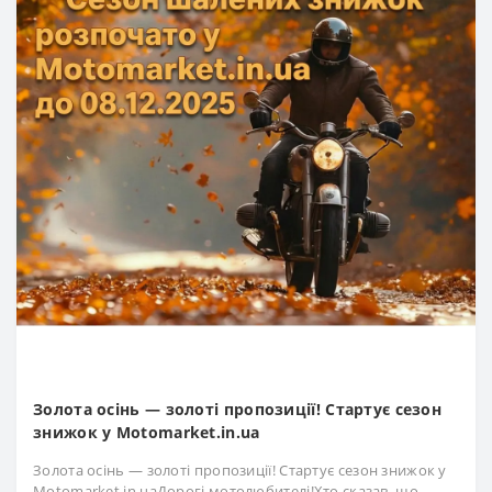
Золота осінь — золоті пропозиції! Стартує сезон
знижок у Motomarket.in.ua
Золота осінь — золоті пропозиції! Стартує сезон знижок у
Motomarket.in.uaДорогі мотолюбителі!Хто сказав, що