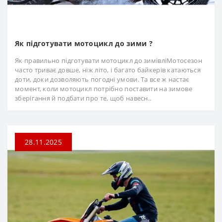
Як підготувати мотоцикл до зими ?
Як правильно підготувати мотоцикл до зимівліМотосезон
часто триває довше, ніж літо, і багато байкерів катаються
доти, доки дозволяють погодні умови. Та все ж настає
момент, коли мотоцикл потрібно поставити на зимове
зберігання й подбати про те, щоб навесн..
28.11.2025