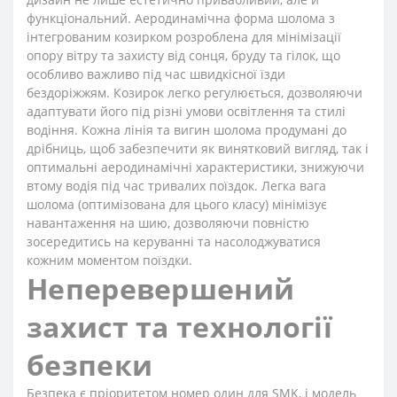
функціональний. Аеродинамічна форма шолома з
інтегрованим козирком розроблена для мінімізації
опору вітру та захисту від сонця, бруду та гілок, що
особливо важливо під час швидкісної їзди
бездоріжжям. Козирок легко регулюється, дозволяючи
адаптувати його під різні умови освітлення та стилі
водіння. Кожна лінія та вигин шолома продумані до
дрібниць, щоб забезпечити як винятковий вигляд, так і
оптимальні аеродинамічні характеристики, знижуючи
втому водія під час тривалих поїздок. Легка вага
шолома (оптимізована для цього класу) мінімізує
навантаження на шию, дозволяючи повністю
зосередитись на керуванні та насолоджуватися
кожним моментом поїздки.
Неперевершений
захист та технології
безпеки
Безпека є пріоритетом номер один для SMK, і модель