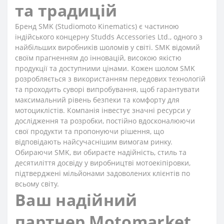
та традицій
Бренд SMK (Studiomoto Kinematics) є частиною
індійського концерну Studds Accessories Ltd., одного з
найбільших виробників шоломів у світі. SMK відомий
своїм прагненням до інновацій, високою якістю
продукції та доступними цінами. Кожен шолом SMK
розробляється з використанням передових технологій
та проходить суворі випробування, щоб гарантувати
максимальний рівень безпеки та комфорту для
мотоциклістів. Компанія інвестує значні ресурси у
дослідження та розробки, постійно вдосконалюючи
свої продукти та пропонуючи рішення, що
відповідають найсучаснішим вимогам ринку.
Обираючи SMK, ви обираєте надійність, стиль та
десятиліття досвіду у виробництві мотоекіпіровки,
підтверджені мільйонами задоволених клієнтів по
всьому світу.
Ваш надійний
партнер Motomarket