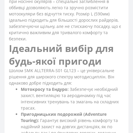
при носінні окулярів – спеціальні заглиблення в
оббивці дозволяють легко та зручно розмістити
мотоокуляри без відчуття тиску. Розмір L (590мм)
ідеально підходить для більшості дорослих райдерів,
забезпечуючи щільну, але не стискаючу посадку, що є
критично важливим для тривалого комфорту та
безпеки.
Ідеальний вибір для
будь-якої пригоди
Шолом SMK ALLTERRA-S01 GL123 – це універсальне
рішення для широкого спектру мотодисциплін. Він
однаково добре підходить для:
Мотокросу та Ендуро:
Забезпечує необхідний
захист, вентиляцію та аеродинаміку під час
інтенсивних тренувань та змагань на складних
трасах.
Пригодницьких подорожей (Adventure
Touring):
Гарантує високий рівень комфорту та
надійний захист на довгих дистанціях, як по
асфальту, так і по ґрунтових дорогах, долаючи