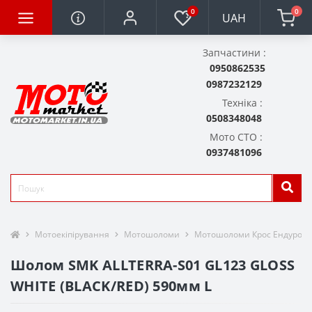
0
0
UAH
Запчастини :
0950862535
0987232129
Техніка :
0508348048
Мото СТО :
0937481096
Мотоекіпірування
Мотошоломи
Мотошоломи Крос Ендуро A
Шолом SMK ALLTERRA-S01 GL123 GLOSS
WHITE (BLACK/RED) 590мм L