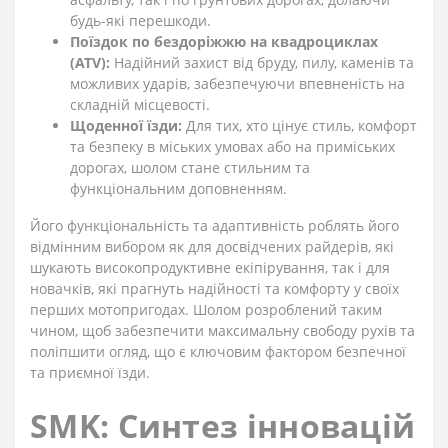
будь-які перешкоди.
Поїздок по бездоріжжю на квадроциклах
(ATV):
Надійний захист від бруду, пилу, каменів та
можливих ударів, забезпечуючи впевненість на
складній місцевості.
Щоденної їзди:
Для тих, хто цінує стиль, комфорт
та безпеку в міських умовах або на приміських
дорогах, шолом стане стильним та
функціональним доповненням.
Його функціональність та адаптивність роблять його
відмінним вибором як для досвідчених райдерів, які
шукають високопродуктивне екіпірування, так і для
новачків, які прагнуть надійності та комфорту у своїх
перших мотопригодах. Шолом розроблений таким
чином, щоб забезпечити максимальну свободу рухів та
поліпшити огляд, що є ключовим фактором безпечної
та приємної їзди.
SMK: Синтез інновацій