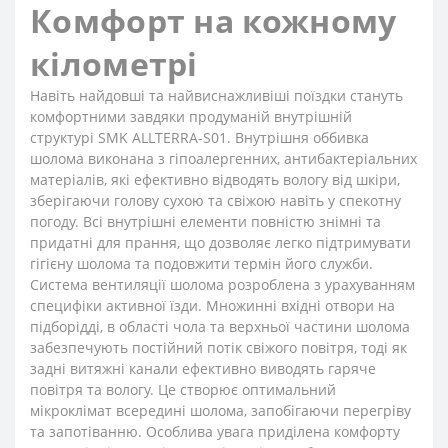
Комфорт на кожному
кілометрі
Навіть найдовші та найвиснажливіші поїздки стануть
комфортними завдяки продуманій внутрішній
структурі SMK ALLTERRA-S01. Внутрішня оббивка
шолома виконана з гіпоалергенних, антибактеріальних
матеріалів, які ефективно відводять вологу від шкіри,
зберігаючи голову сухою та свіжою навіть у спекотну
погоду. Всі внутрішні елементи повністю знімні та
придатні для прання, що дозволяє легко підтримувати
гігієну шолома та подовжити термін його служби.
Система вентиляції шолома розроблена з урахуванням
специфіки активної їзди. Множинні вхідні отвори на
підборідді, в області чола та верхньої частини шолома
забезпечують постійний потік свіжого повітря, тоді як
задні витяжні канали ефективно виводять гаряче
повітря та вологу. Це створює оптимальний
мікроклімат всередині шолома, запобігаючи перегріву
та запотіванню. Особлива увага приділена комфорту