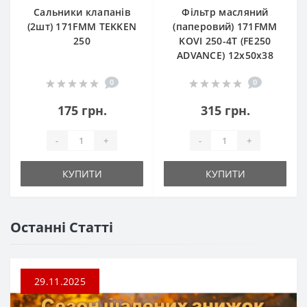
Сальники клапанів
Фільтр масляний
(2шт) 171FMM TEKKEN
(паперовий) 171FMM
250
KOVI 250-4T (FE250
ADVANCE) 12х50х38
0
0
175 грн.
315 грн.
-
+
-
+
КУПИТИ
КУПИТИ
Останні Статті
29.11.2025