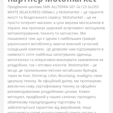
Придбання шолома SMK ALLTERRA-S01 GL123 GLOSS
WHITE (BLACK/RED) 590мм L у Motomarket – це гарантія
якості та бездоганного сервісу. Motomarket – це не
просто інтернет-магазин, а ціла мережа мотосалонів в
Україні, яка пропонує широкий асортимент мотоциклів,
мотоекіпірування, тюнінгу та запчастин. Ми
пишаємося тим, що є одним з найбільших гравців
українського мотобізнесу, маючи власний сучасний
складський комплекс. Це дозволяє нам підтримувати в
наявності сотні найбільш запитуваних одиниць
мототехніки та оперативно виконувати замовлення як
роздрібних, так і оптових клієнтів. Motomarket – це
місце, де прихильники якісних китайських брендів,
таких як Kovi, Shineray, Lifan, Musstang, знайдуть свою
ідеальну техніку. Як офіційний дилер, ми пропонуємо
виключно нову, сертифіковану техніку за офіційно
рекомендованими роздрібними цінами. Кожен
мотоцикл, придбаний у наших салонах, проходить
обов'язкову передпродажну підготовку та
забезпечується гарантією від виробників. Наші
мотосервіси готові надати повний спектр послуг з