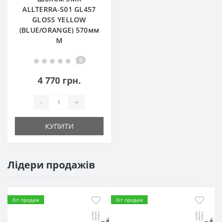
ALLTERRA-S01 GL457
GLOSS YELLOW
(BLUE/ORANGE) 570мм
M
0
4 770 грн.
-
+
КУПИТИ
Лідери продажів
Хіт продаж
Хіт продаж