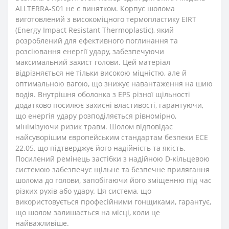
ALLTERRA-S01 не є винятком. Корпус шолома
виготовлений з високоміцного термопластику EIRT
(Energy Impact Resistant Thermoplastic), який
розроблений для ефективного поглинання та
розсіювання енергії удару, забезпечуючи
максимальний захист голови. Цей матеріал
відрізняється не тільки високою міцністю, але й
оптимальною вагою, що знижує навантаження на шию
водія. Внутрішня оболонка з EPS різної щільності
додатково посилює захисні властивості, гарантуючи,
що енергія удару розподіляється рівномірно,
мінімізуючи ризик травм. Шолом відповідає
найсуворішим європейським стандартам безпеки ECE
22.05, що підтверджує його надійність та якість.
Посилений ремінець застібки з надійною D-кільцевою
системою забезпечує щільне та безпечне прилягання
шолома до голови, запобігаючи його зміщенню під час
різких рухів або удару. Ця система, що
використовується професійними гонщиками, гарантує,
що шолом залишається на місці, коли це
найважливіше.