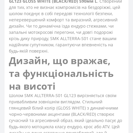
GL123 GLOSS WHITE (BLACK/RED) 590мм L
. Створений
для тих, хто не визнає компромісів на бездоріжжі, цей
шолом поєднує в собі передові технології безпеки,
неперевершений комфорт та виразний, агресивний
дизайн. Чи то динамічна їзда ендуро стежками, чи
запальні мотокросові перегони, чи довгі подорожі
крізь дику природу, SMK ALLTERRA-S01 стане вашим
надійним супутником, гарантуючи впевненість на
будь-якій поверхні.
Дизайн, що вражає,
та функціональність
на висоті
Шолом SMK ALLTERRA-S01 GL123 вирізняється своїм
привабливим зовнішнім виглядом. Стильний
глянцевий білий колір (GLOSS WHITE) з динамічними
чорно-червоними акцентами (BLACK/RED) створює
сучасний та агресивний образ, який ідеально пасує до
будь-якого мотоцикла класу ендуро, крос або ATV. Цей
дизайн не лише естетично привабливий, але й