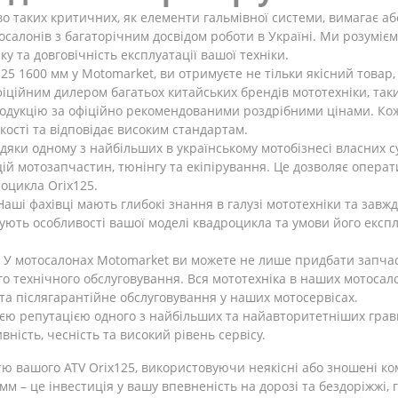
о таких критичних, як елементи гальмівної системи, вимагає а
осалонів з багаторічним досвідом роботи в Україні. Ми розуміє
у та довговічність експлуатації вашої техніки.
25 1600 мм у Motomarket, ви отримуєте не тільки якісний товар,
іційним дилером багатьох китайських брендів мототехніки, таких я
одукцію за офіційно рекомендованими роздрібними цінами. Ко
ості та відповідає високим стандартам.
дяки одному з найбільших в українському мотобізнесі власних су
цій мотозапчастин, тюнінгу та екіпірування. Це дозволяє опер
роцикла Orix125.
аші фахівці мають глибокі знання в галузі мототехніки та завжд
хують особливості вашої моделі квадроцикла та умови його екс
У мотосалонах Motomarket ви можете не лише придбати запчаст
о технічного обслуговування. Вся мототехніка в наших мотоса
 та післягарантійне обслуговування у наших мотосервісах.
 репутацією одного з найбільших та найавторитетніших гравці
ність, чесність та високий рівень сервісу.
ю вашого ATV Orix125, використовуючи неякісні або зношені ко
мм – це інвестиція у вашу впевненість на дорозі та бездоріжжі,