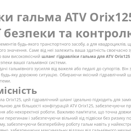
ки гальма ATV Orix12
 безпеки та контрол
ементів будь-якого транспортного засобу, а для квадроциклів, 
вого значення. Саме від неї залежить ваша здатність своєчасно
о вам високоякісний
шланг гідравліки гальма для ATV Orix12
зпеки вашої гальмівної системи.
і гальмівного зусилля від важеля або педалі до супортів. Він з
будь-яку дорожню ситуацію. Обираючи якісний гідравлічний шла
стеми.
існість
ла Orix125, цей гідравлічний шланг ідеально підходить для за
льною для більшості конфігурацій ATV Orix125, забезпечуючи п
я або некоректної роботи. Важливо пам'ятати, що точна довж
и перегинам і забезпечуючи вільний хід підвіски без ризику по
стему, забезпечуючи безперебійну роботу гальм навіть у найекстр
вно, забезпечуючи максимальну віддачу від гальмівного механ