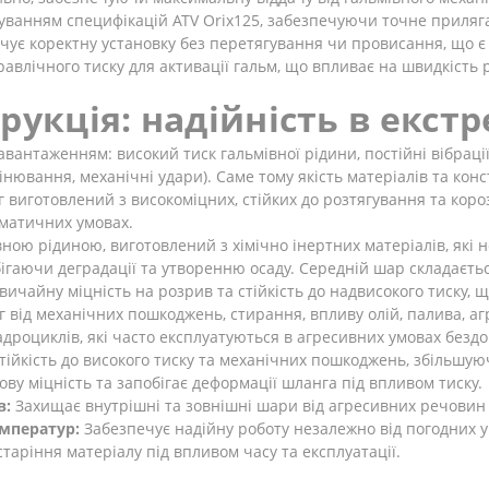
уванням специфікацій ATV Orix125, забезпечуючи точне приляга
чує коректну установку без перетягування чи провисання, що є
авлічного тиску для активації гальм, що впливає на швидкість 
рукція: надійність в екс
вантаженням: високий тиск гальмівної рідини, постійні вібрац
мінювання, механічні удари). Саме тому якість матеріалів та к
г виготовлений з високоміцних, стійких до розтягування та короз
іматичних умовах.
ною рідиною, виготовлений з хімічно інертних матеріалів, які 
ігаючи деградації та утворенню осаду. Середній шар складаєтьс
вичайну міцність на розрив та стійкість до надвисокого тиску
 від механічних пошкоджень, стирання, впливу олій, палива, аг
роциклів, які часто експлуатуються в агресивних умовах бездор
ійкість до високого тиску та механічних пошкоджень, збільшую
ву міцність та запобігає деформації шланга під впливом тиску.
в:
Захищає внутрішні та зовнішні шари від агресивних речовин т
емператур:
Забезпечує надійну роботу незалежно від погодних ум
старіння матеріалу під впливом часу та експлуатації.