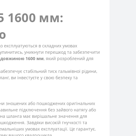
5 1600 мм:
ю
що експлуатуються в складних умовах
 зупинитись, уникнути перешкод та забезпечити
5 довжиною 1600 мм
, який розроблений для
абезпечує стабільний тиск гальмівної рідини,
нг, ви інвестуєте у свою безпеку та
міни зношених або пошкоджених оригінальних
равильне підключення без зайвого натягу або
ина шланга має вирішальне значення для
шкодження. Завдяки високій гнучкості та
емальніших умовах експлуатації. Це гарантує,
ізму вашого квадроцикла.