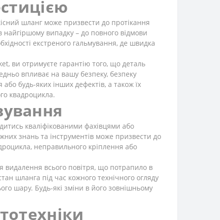
естицією
кісний шланг може призвести до протікання
а в найгіршому випадку – до повного відмови
обхідності екстреного гальмування, де швидка
et, ви отримуєте гарантію того, що деталь
едньо впливає на вашу безпеку, безпеку
або будь-яких інших дефектів, а також їх
ого квадроцикла.
вування
одитись кваліфікованими фахівцями або
ежних знань та інструментів може призвести до
адроцикла, неправильного кріплення або
я видалення всього повітря, що потрапило в
тан шланга під час кожного технічного огляду
ого шару. Будь-які зміни в його зовнішньому
ототехніки