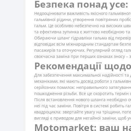
Безпека понад усе:
Недооцінювати важливість якісного гальмівно
гальмівної рідини, утворення повітряних пробок
гальм. Це особливо небезпечно на високих швид
та ефективна зупинка є життєво необхідною та
Обираючи шланг гідравліки гальма від перевір
відповідає всім міжнародним стандартам безпек
пасажирів та оточуючих. Регулярний огляд галь
своєчасна заміна при перших ознаках зносу – з
Рекомендації щодо
Для забезпечення максимальної надійності та 
механіками, які мають досвід роботи з гальмі
серйозних помилок: неправильного затягування
пошкодження різьби. Все це скоротить термін 
Після встановлення нового шланга необхідно о
неї під час заміни. Повітря в системі робить 
квадроцикла: звертайте увагу на тріщини, поте
вигляді є приводом для негайної заміни, щоб у
Motomarket: ваш на