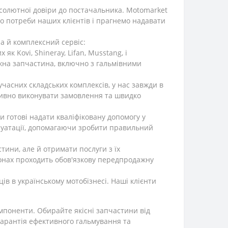
бсолютної довіри до постачальника. Motomarket
мо потреби наших клієнтів і прагнемо надавати
 а й комплексний сервіс:
к Kovi, Shineray, Lifan, Musstang, і
жна запчастина, включно з гальмівними
часних складських комплексів, у нас завжди в
ативно виконувати замовлення та швидко
и готові надати кваліфіковану допомогу у
плуатації, допомагаючи зробити правильний
ини, але й отримати послуги з їх
лонах проходить обов'язкову передпродажну
в в українському мотобізнесі. Наші клієнти
мпоненти. Обирайте якісні запчастини від
 гарантія ефективного гальмування та