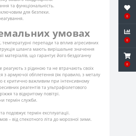
ння та функціональність.
 ключовим для безпеки.
0
реагування.
тремальних умовах
0
ії, температурні перепади та вплив агресивних
онструкція шланга мають вирішальне значення
ії матеріалів, що гарантує його бездоганну
0
не реагують з рідиною та не втрачають своїх
я з армуючої обплетення (як правило, з металу
, що є критично важливим при інтенсивному
ресивних реагентів та ультрафіолетового
іжжя та відкритому повітрі.
чи термін служби.
а подовжує термін експлуатації.
ов – від спекотного літа до морозної зими.