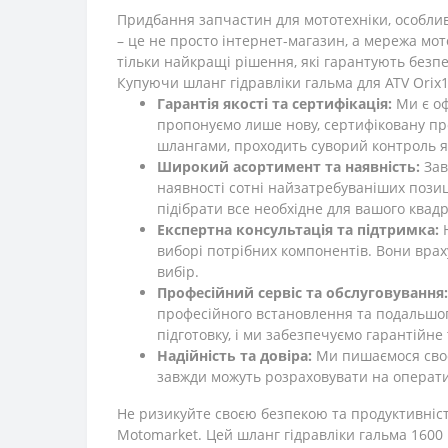
Придбання запчастин для мототехніки, особлив
– це не просто інтернет-магазин, а мережа мот
тільки найкращі рішення, які гарантують безпек
Купуючи шланг гідравліки гальма для ATV Orix1
Гарантія якості та сертифікація:
Ми є оф
пропонуємо лише нову, сертифіковану пр
шлангами, проходить суворий контроль як
Широкий асортимент та наявність:
Зав
наявності сотні найзатребуваніших пози
підібрати все необхідне для вашого квад
Експертна консультація та підтримка:
Н
виборі потрібних компонентів. Вони вра
вибір.
Професійний сервіс та обслуговування:
професійного встановлення та подальшог
підготовку, і ми забезпечуємо гарантійне
Надійність та довіра:
Ми пишаємося своєю
завжди можуть розраховувати на оператив
Не ризикуйте своєю безпекою та продуктивніст
Motomarket. Цей шланг гідравліки гальма 1600 