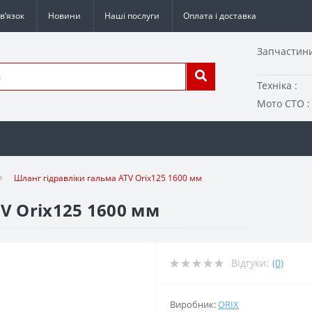
в’язок
Новини
Наші послуги
Оплата і доставка
Запчастини
Техніка :
Мото СТО :
Шланг гідравліки гальма ATV Orix125 1600 мм
V Orix125 1600 мм
Відгуки:
(0)
Виробник:
ORIX