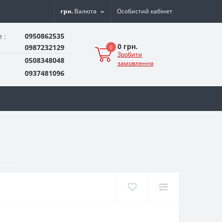
грн.
Валюта
Особистий кабінет
0950862535
 :
0 грн.
0987232129
0
Зробити
0508348048
замовлення
0937481096