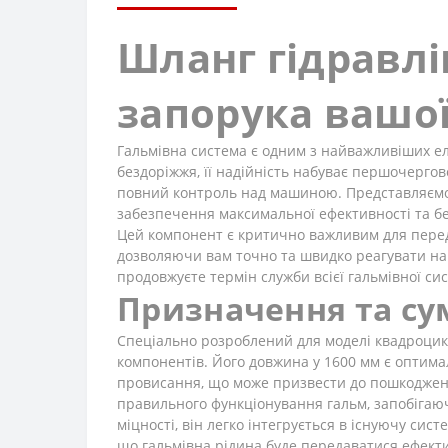
Шланг гідравлі
запорука вашої
Гальмівна система є одним з найважливіших ел
бездоріжжя, її надійність набуває першочерго
повний контроль над машиною. Представляєм
забезпечення максимальної ефективності та бе
Цей компонент є критично важливим для передач
дозволяючи вам точно та швидко реагувати на 
продовжуєте термін служби всієї гальмівної си
Призначення та сум
Спеціально розроблений для моделі квадроцик
компонентів. Його довжина у 1600 мм є оптима
провисання, що може призвести до пошкодженн
правильного функціонування гальм, запобігаюч
міцності, він легко інтегрується в існуючу си
що гальмівна рідина буде передаватися ефекти