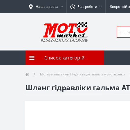
Наша адреса
Час роботи
Зворотній з
Список категорій
Мотозапчастини Підбір за деталями мототехніки
Шланг гідравліки гальма AT