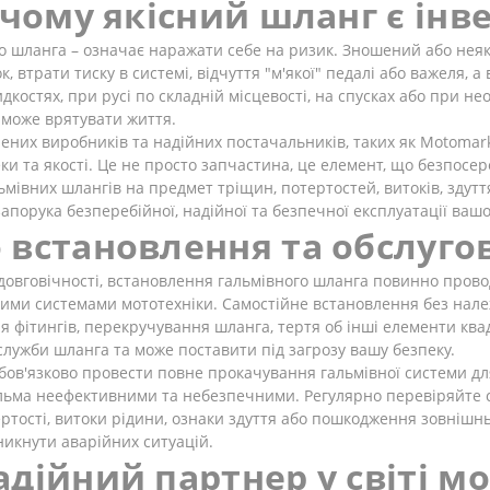
 чому якісний шланг є інв
го шланга – означає наражати себе на ризик. Зношений або нея
, втрати тиску в системі, відчуття "м'якої" педалі або важеля, 
костях, при русі по складній місцевості, на спусках або при не
 може врятувати життя.
ених виробників та надійних постачальників, таких як Motomark
и та якості. Це не просто запчастина, це елемент, що безпосер
мівних шлангів на предмет тріщин, потертостей, витоків, здуття 
апорука безперебійної, надійної та безпечної експлуатації ваш
 встановлення та обслуго
довговічності, встановлення гальмівного шланга повинно пров
вними системами мототехніки. Самостійне встановлення без нал
 фітингів, перекручування шланга, тертя об інші елементи кв
служби шланга та може поставити під загрозу вашу безпеку.
бов'язково провести повне прокачування гальмівної системи дл
гальма неефективними та небезпечними. Регулярно перевіряйте с
ртості, витоки рідини, ознаки здуття або пошкодження зовнішнь
никнути аварійних ситуацій.
дійний партнер у світі м