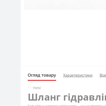
Огляд товару
Характеристики
Від
```html
Шланг гідравл
Гальмівна система мотоцикла – це не просто на