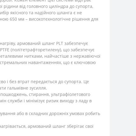
ї рідини від головного циліндра до супорта,
бір якісного та надійного шланга є не
иною 650 мм – високотехнологічне рішення для
 нагріву, армований шланг PLT забезпечує
 PTFE (політетрафторетилену), що забезпечує
 металевими нитками, найчастіше з нержавіючої
екстремальних навантаженнях, що є ключовою
во і без втрат передається до супорта. Це
ти гальмівне зусилля.
 пошкоджень, стирання, ультрафіолетового
 служби і мінімізує ризик виходу з ладу в
вання або в складних дорожніх умовах робить
нагрівається, армований шланг зберігає свої