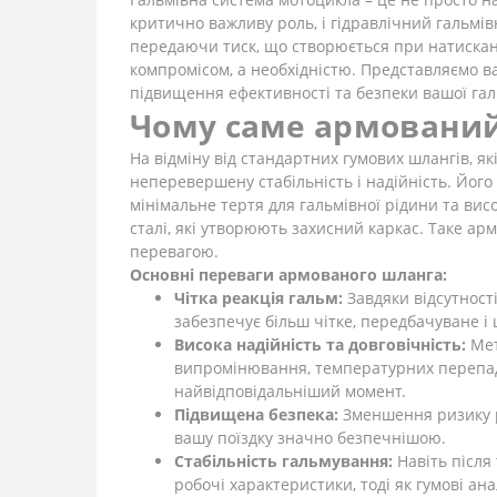
критично важливу роль, і гідравлічний гальмів
передаючи тиск, що створюється при натисканні
компромісом, а необхідністю. Представляємо в
підвищення ефективності та безпеки вашої гал
Чому саме армовани
На відміну від стандартних гумових шлангів, я
неперевершену стабільність і надійність. Йог
мінімальне тертя для гальмівної рідини та ви
сталі, які утворюють захисний каркас. Таке 
перевагою.
Основні переваги армованого шланга:
Чітка реакція гальм:
Завдяки відсутності
забезпечує більш чітке, передбачуване 
Висока надійність та довговічність:
Мет
випромінювання, температурних перепадів
найвідповідальніший момент.
Підвищена безпека:
Зменшення ризику р
вашу поїздку значно безпечнішою.
Стабільність гальмування:
Навіть після
робочі характеристики, тоді як гумові ан