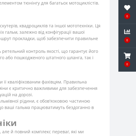
лементом тюнінгу для багатьох мотоциклістів.
0
утерів, квадроциклів та іншої мототехніки. Ця
іх гальм, залежно від конфігурації вашої
ршрут прокладки, щоб забезпечити правильне
0
 ретельний контроль якості, що гарантує його
го або пошкодженого штатного шланга, так і
0
 її кваліфікованим фахівцям. Правильна
заміни є критично важливими для забезпечення
ацій на дорозі.
льмівної рідини, є обов'язковою частиною
 що ваші гальма працюватимуть бездоганно в
ніки
 але й повний комплекс переваг, які ми