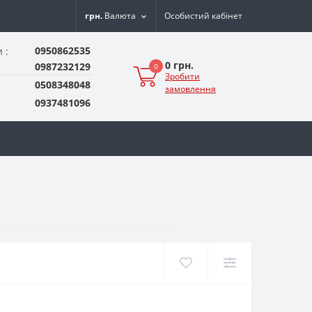
грн.
Валюта
Особистий кабінет
0950862535
 :
0 грн.
0987232129
0
Зробити
0508348048
замовлення
0937481096