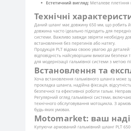
Естетичний вигляд:
Металеве плетіння н
Технічні характерист
Даний шланг має довжину 650 мм, що робить йо
довжина часто ідеально підходить для передніх 
системи. Важливо завжди звіряти необхідну 
встановлення без перегинів або натягу.
Продукція PLT відома своєю увагою до деталей
відповідність найсуворішим вимогам безпеки та
для модернізації гальмівної системи з метою п
Встановлення та експ
Хоча встановлення гальмівного шланга може з
прокладка шланга, надійна фіксація, відсутніс
безпечної та ефективної роботи гальм. Непра
Регулярний огляд гальмівної системи, включаю
технічного обслуговування мотоцикла. З армов
будь-яких умовах.
Motomarket: ваш наді
Купуючи армований гальмівний шланг PLT 650 м