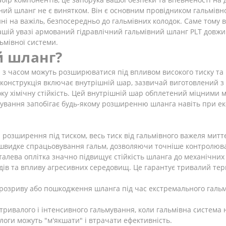
ний шланг не є винятком. Він є основним провідником гальмівно
 на важіль, безпосередньо до гальмівних колодок. Саме тому ви
ашій увазі армований гідравлічний гальмівний шланг PLT довж
ьмівної системи.
й шланг?
кі з часом можуть розширюватися під впливом високого тиску та
о конструкція включає внутрішній шар, зазвичай виготовлений з
соку хімічну стійкість. Цей внутрішній шар обплетений міцними
армування запобігає будь-якому розширенню шланга навіть при 
 розширення під тиском, весь тиск від гальмівного важеля миттє
і швидке спрацьовування гальм, дозволяючи точніше контролюва
алева оплітка значно підвищує стійкість шланга до механічних
 та впливу агресивних середовищ. Це гарантує тривалий термін
озриву або пошкодження шланга під час екстремального гальму
 тривалого і інтенсивного гальмування, коли гальмівна система 
алоги можуть "м'якшати" і втрачати ефективність.