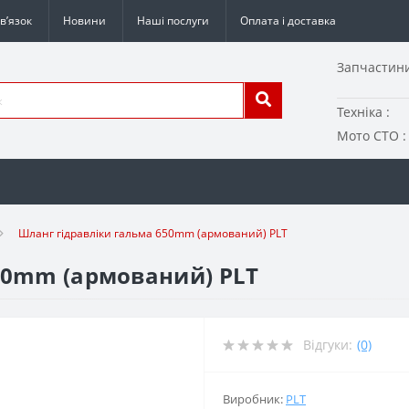
в’язок
Новини
Наші послуги
Оплата і доставка
Запчастини
Техніка :
Мото СТО :
Шланг гідравліки гальма 650mm (армований) PLT
50mm (армований) PLT
Відгуки:
(0)
Виробник:
PLT