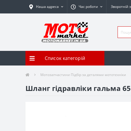
Наша адреса
Час роботи
Зворотній з
Список категорій
Мотозапчастини Підбір за деталями мототехніки
Шланг гідравліки гальма 6