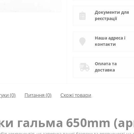
Документи для
реєстрації
Наша адреса і
контакти
Оплата та
доставка
гуки (0)
Питання
(0)
Схожі товари
іки гальма 650mm (а
бір компонентів, це запорука вашої безпеки та впевненості на д