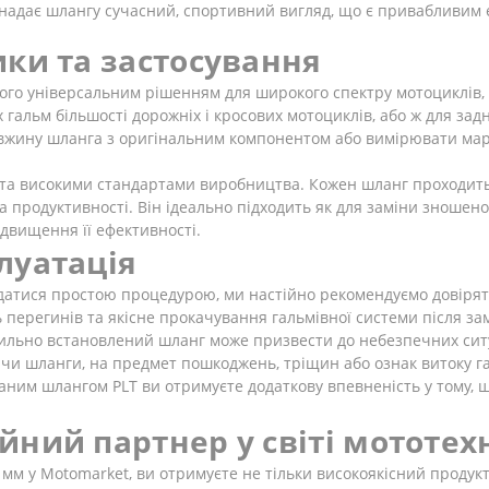
адає шлангу сучасний, спортивний вигляд, що є привабливим е
ики та застосування
го універсальним рішенням для широкого спектру мотоциклів, ск
гальм більшості дорожніх і кросових мотоциклів, або ж для задн
довжину шланга з оригінальним компонентом або вимірювати ма
 та високими стандартами виробництва. Кожен шланг проходить
 продуктивності. Він ідеально підходить як для заміни зношено
ідвищення її ефективності.
луатація
датися простою процедурою, ми настійно рекомендуємо довіряти
ть перегинів та якісне прокачування гальмівної системи після 
вильно встановлений шланг може призвести до небезпечних ситу
чи шланги, на предмет пошкоджень, тріщин або ознак витоку га
аним шлангом PLT ви отримуєте додаткову впевненість у тому,
йний партнер у світі мототех
м у Motomarket, ви отримуєте не тільки високоякісний продукт,