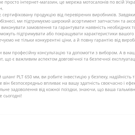
 просто інтернет-магазин, це мережа мотосалонів по всій Україн
н.
 сертифіковану продукцію від перевірених виробників. Завдяки
обізнесі, ми підтримуємо широкий асортимент запчастин та акс
 виконувати замовлення та гарантувати наявність необхідних т
оможуть підтримувати або покращувати характеристики вашого мо
ечуємо не тільки конкурентні ціни, а й повну гарантію від вир
ати вам професійну консультацію та допомогти з вибором. А в н
т, що є важливим аспектом довговічної та безпечної експлуатаці
ланг PLT 650 мм, ви робите інвестицію у безпеку, надійність т
е він безпосередньо впливає на вашу здатність своєчасно і ефек
ьне задоволення від кожної поїздки, знаючи, що ваша гальмівн
е сьогодні!