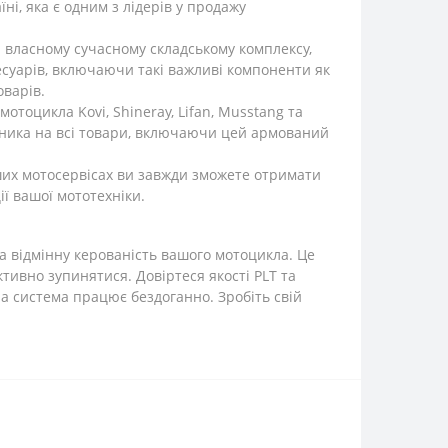
і, яка є одним з лідерів у продажу
 власному сучасному складському комплексу,
есуарів, включаючи такі важливі компоненти як
оварів.
тоцикла Kovi, Shineray, Lifan, Musstang та
обника на всі товари, включаючи цей армований
аших мотосервісах ви завжди зможете отримати
ї вашої мототехніки.
а відмінну керованість вашого мотоцикла. Це
тивно зупинятися. Довіртеся якості PLT та
а система працює бездоганно. Зробіть свій