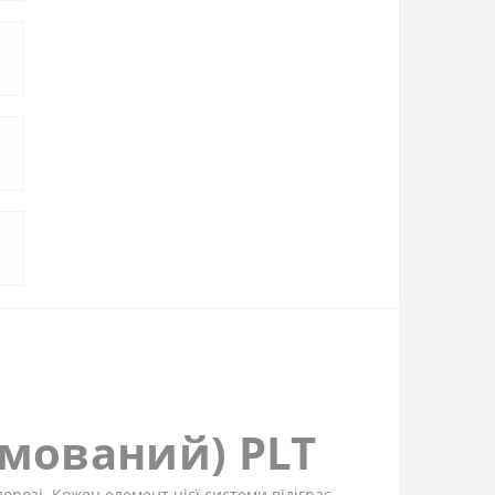
рмований) PLT
орозі. Кожен елемент цієї системи відіграє