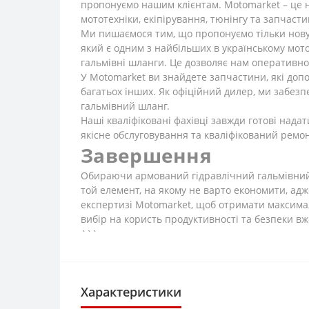
пропонуємо нашим клієнтам. Motomarket – це не
мототехніки, екіпірування, тюнінгу та запчасти
Ми пишаємося тим, що пропонуємо тільки нову,
який є одним з найбільших в українському мот
гальмівні шланги. Це дозволяє нам оперативно
У Motomarket ви знайдете запчастини, які доп
багатьох інших. Як офіційний дилер, ми забезп
гальмівний шланг.
Наші кваліфіковані фахівці завжди готові над
якісне обслуговування та кваліфікований ремон
Завершення
Обираючи армований гідравлічний гальмівний ш
той елемент, на якому не варто економити, адж
експертизі Motomarket, щоб отримати максимал
вибір на користь продуктивності та безпеки вж
```
Характеристики