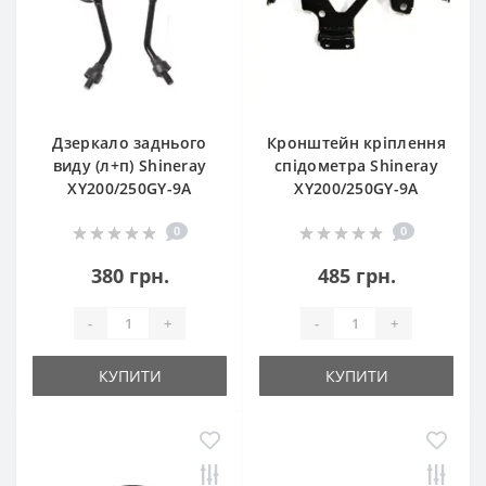
Дзеркало заднього
Кронштейн кріплення
виду (л+п) Shineray
спідометра Shineray
XY200/250GY-9A
XY200/250GY-9A
0
0
380 грн.
485 грн.
-
+
-
+
КУПИТИ
КУПИТИ