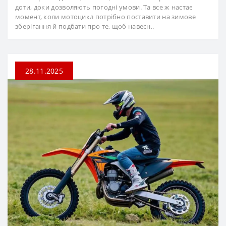
доти, доки дозволяють погодні умови. Та все ж настає
момент, коли мотоцикл потрібно поставити на зимове
зберігання й подбати про те, щоб навесн..
28.11.2025