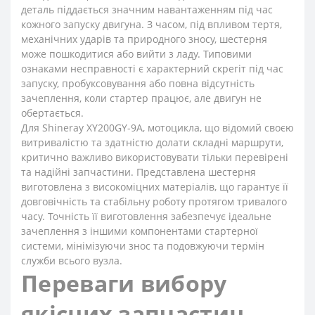
деталь піддається значним навантаженням під час
кожного запуску двигуна. З часом, під впливом тертя,
механічних ударів та природного зносу, шестерня
може пошкодитися або вийти з ладу. Типовими
ознаками несправності є характерний скрегіт під час
запуску, пробуксовування або повна відсутність
зачеплення, коли стартер працює, але двигун не
обертається.
Для Shineray XY200GY-9A, мотоцикла, що відомий своєю
витривалістю та здатністю долати складні маршрути,
критично важливо використовувати тільки перевірені
та надійні запчастини. Представлена шестерня
виготовлена з високоміцних матеріалів, що гарантує її
довговічність та стабільну роботу протягом тривалого
часу. Точність її виготовлення забезпечує ідеальне
зачеплення з іншими компонентами стартерної
системи, мінімізуючи знос та подовжуючи термін
служби всього вузла.
Переваги вибору
якісних запчастин