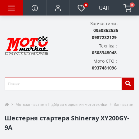
0
0
UAH
Запчастини :
0950862535
0987232129
Техніка :
0508348048
Мото СТО :
0937481096
Мотозапчастини Підбір за моделями мототехніки
Запчастини д
Шестерня стартера Shineray XY200GY-
9A