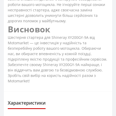
роботи вашого мотоцикла. Не ігноруйте перші ознаки
несправності стартера, адже своєчасна заміна
шестерні дозволить уникнути більш серйозних та
дорогих поломок у майбутньому.
Висновок
Шестерня стартера для Shineray XY200GY-9A від
Motomarket — це інвестиція у надійність та
безперебійну роботу вашого мотоцикла. Обираючи
нас, ви обираєте впевненість у кожній поїздці,
підкріплену якістю продукції та професійним сервісом.
Забезпечте своєму Shineray XY200GY-9A найкраще, і
він віддячить вам довгою та безвідмовною службою.
Зробіть свій вибір на користь надійності разом з
Motomarket!
Характеристики