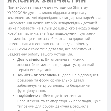
При виборі запчастин для мотоцикла Shineray
XY200GY-9A дуже важливо віддавати перевагу
компонентам, які відповідають стандартам виробника.
Використання неякісних або невідповідних деталей
може призвести не тільки до швидкого виходу з ладу
нової запчастини, але й до пошкодження суміжних
елементів, що тягне за собою значно дорожчий
ремонт. Наша шестерня стартера для Shineray
XY200GY-9A є саме тією деталлю, яка забезпечить
бездоганну роботу вашого мотоцикла.
Довговічність:
Виготовлена з якісних,
зносостійких металів, що гарантує тривалий
термін експлуатації.
Точність виготовлення:
Ідеальна відповідність
розмірам та формі оригінальної деталі
забезпечує легку установку та бездоганне
функціонування.
Надійність:
Стійкість до інтенсивних
навантажень та температурних перепадів, що є
типовими для роботи двигуна мотоцикла.