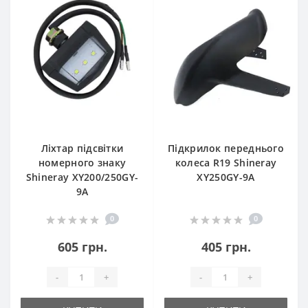
Ліхтар підсвітки
Підкрилок переднього
номерного знаку
колеса R19 Shineray
Shineray XY200/250GY-
XY250GY-9A
9A
0
0
605 грн.
405 грн.
-
+
-
+