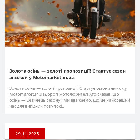
Золота осінь — золоті пропозиції! Стартує сезон
знижок у Motomarket.in.ua
Золота осінь — золоті пропозиції! Стартує сезон знижок у
Motomarket.in.uaДорогі мотолюбителі!Хто сказав, що
осінь — це кінець сезону? Ми вважаємо, що це найкращий
час для вигідних покупок!..
29.11.2025