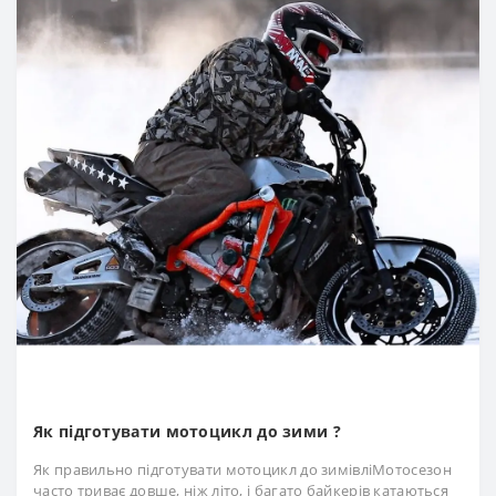
Як підготувати мотоцикл до зими ?
Як правильно підготувати мотоцикл до зимівліМотосезон
часто триває довше, ніж літо, і багато байкерів катаються