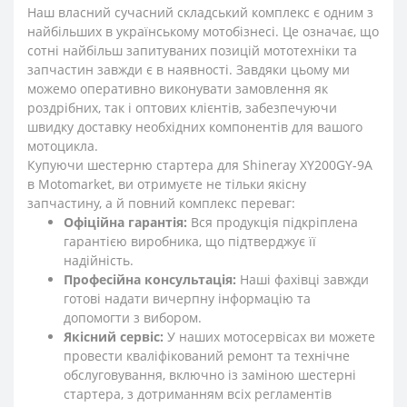
Наш власний сучасний складський комплекс є одним з
найбільших в українському мотобізнесі. Це означає, що
сотні найбільш запитуваних позицій мототехніки та
запчастин завжди є в наявності. Завдяки цьому ми
можемо оперативно виконувати замовлення як
роздрібних, так і оптових клієнтів, забезпечуючи
швидку доставку необхідних компонентів для вашого
мотоцикла.
Купуючи шестерню стартера для Shineray XY200GY-9A
в Motomarket, ви отримуєте не тільки якісну
запчастину, а й повний комплекс переваг:
Офіційна гарантія:
Вся продукція підкріплена
гарантією виробника, що підтверджує її
надійність.
Професійна консультація:
Наші фахівці завжди
готові надати вичерпну інформацію та
допомогти з вибором.
Якісний сервіс:
У наших мотосервісах ви можете
провести кваліфікований ремонт та технічне
обслуговування, включно із заміною шестерні
стартера, з дотриманням всіх регламентів