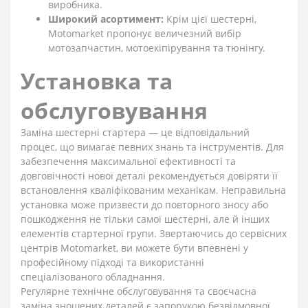
виробника.
Широкий асортимент:
Крім цієї шестерні,
Motomarket пропонує величезний вибір
мотозапчастин, мотоекіпірування та тюнінгу.
Установка та
обслуговування
Заміна шестерні стартера — це відповідальний
процес, що вимагає певних знань та інструментів. Для
забезпечення максимальної ефективності та
довговічності нової деталі рекомендується довіряти її
встановлення кваліфікованим механікам. Неправильна
установка може призвести до повторного зносу або
пошкодження не тільки самої шестерні, але й інших
елементів стартерної групи. Звертаючись до сервісних
центрів Motomarket, ви можете бути впевнені у
професійному підході та використанні
спеціалізованого обладнання.
Регулярне технічне обслуговування та своєчасна
заміна зношених деталей є запорукою безвідмовної