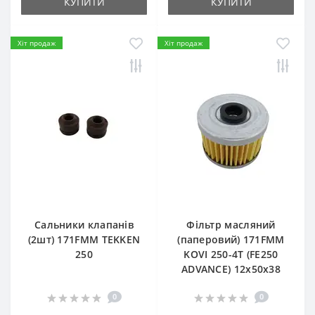
КУПИТИ
КУПИТИ
Хіт продаж
Хіт продаж
Сальники клапанів
Фільтр масляний
(2шт) 171FMM TEKKEN
(паперовий) 171FMM
250
KOVI 250-4T (FE250
ADVANCE) 12х50х38
0
0