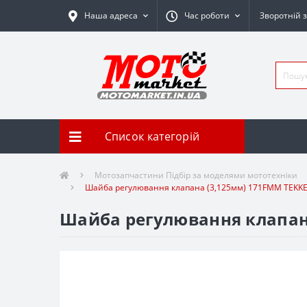
Наша адреса
Час роботи
Зворотній з
Список категорій
Мотозапчастини Підбір за моделями мототехніки
Шайба регулювання клапана (3,125мм) 171FMM TEKK
Шайба регулювання клапан