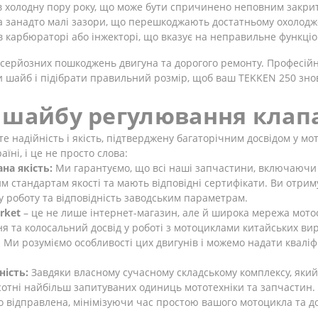
 в холодну пору року, що може бути спричинено неповним закрит
на занадто малі зазори, що перешкоджають достатньому охолод
в карбюраторі або інжекторі, що вказує на неправильне функці
серйозних пошкоджень двигуна та дорогого ремонту. Професійн
и шайб і підібрати правильний розмір, щоб ваш TEKKEN 250 зн
 шайбу регулювання клап
те надійність і якість, підтверджену багаторічним досвідом у мо
їні, і це не просто слова:
на якість:
Ми гарантуємо, що всі наші запчастини, включаючи
 стандартам якості та мають відповідні сертифікати. Ви отриму
 роботу та відповідність заводським параметрам.
rket
– це не лише інтернет-магазин, але й широка мережа мотос
я та колосальний досвід у роботі з мотоциклами китайських виробн
. Ми розуміємо особливості цих двигунів і можемо надати квал
ість:
Завдяки власному сучасному складському комплексу, який
 сотні найбільш запитуваних одиниць мототехніки та запчастин
вно відправлена, мінімізуючи час простою вашого мотоцикла та