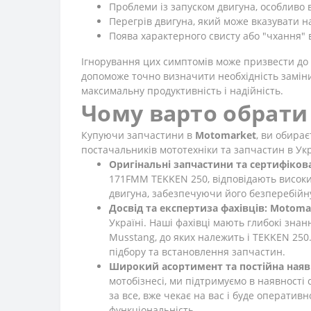
Проблеми із запуском двигуна, особливо
Перегрів двигуна, який може вказувати 
Поява характерного свисту або "чхання" 
Ігнорування цих симптомів може призвести до 
допоможе точно визначити необхідність замін
максимальну продуктивність і надійність.
Чому варто обрати
Купуючи запчастини в
Motomarket
, ви обирає
постачальників мототехніки та запчастин в Укра
Оригінальні запчастини та сертифікова
171FMM TEKKEN 250, відповідають високим
двигуна, забезпечуючи його безперебійну
Досвід та експертиза фахівців:
Motoma
Україні. Наші фахівці мають глибокі знанн
Musstang, до яких належить і TEKKEN 250
підбору та встановлення запчастин.
Широкий асортимент та постійна наявн
мотобізнесі, ми підтримуємо в наявності
за все, вже чекає на вас і буде операти
функціональність.