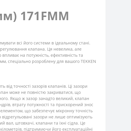
мм) 171FMM
увати всі його системи в ідеальному стані.
 регулювання клапана. Ця невелика, але
 впливає на потужність, ефективність та
мм, спеціально розроблену для вашого TEKKEN
ь від точності зазорів клапанів. Ці зазори
лапан може не повністю закриватися, що
ного. Якщо ж зазор занадто великий, клапан
ндрів, втрату потужності та прискорений знос
елементом, що забезпечує мікронну точність
 відрегульовані зазори не лише оптимізують
 вал, штовхачі, клапани та їхні сідла. Це
 кілометрів, підтримуючи його експлуатаційні