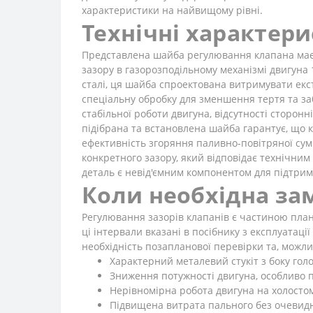
характеристики на найвищому рівні.
Технічні характер
Представлена шайба регулювання клапана має 
зазору в газорозподільному механізмі двигуна
сталі, ця шайба спроектована витримувати екс
спеціальну обробку для зменшення тертя та з
стабільної роботи двигуна, відсутності сторо
підібрана та встановлена шайба гарантує, що
ефективність згоряння паливно-повітряної сумі
конкретного зазору, який відповідає технічни
деталь є невід'ємним компонентом для підтри
Коли необхідна за
Регулювання зазорів клапанів є частиною пла
ці інтервали вказані в посібнику з експлуатації
необхідність позапланової перевірки та, можли
Характерний металевий стукіт з боку гол
Зниження потужності двигуна, особливо п
Нерівномірна робота двигуна на холостому
Підвищена витрата пального без очевид