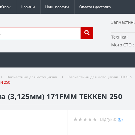
в’язок
Новини
Наші послуги
Оплата і доставка
Запчастини
Техніка :
Мото СТО :
Запчастини для мотоциклів
Запчастини для мотоциклів TEKKEN
EN 250
а (3,125мм) 171FMM TEKKEN 250
Відгуки:
(0)