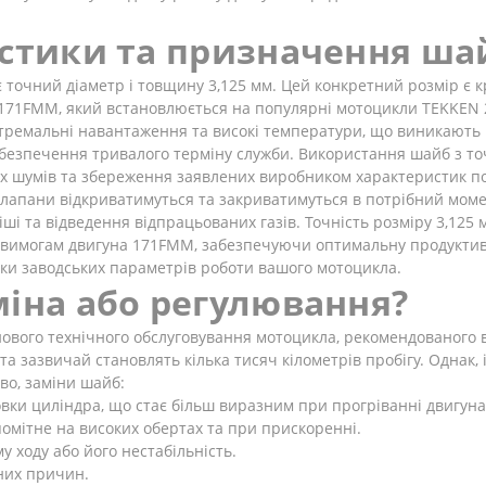
истики та призначення ша
точний діаметр і товщину 3,125 мм. Цей конкретний розмір є 
 171FMM, який встановлюється на популярні мотоцикли TEKKEN 25
тремальні навантаження та високі температури, що виникають п
абезпечення тривалого терміну служби. Використання шайб з т
нніх шумів та збереження заявлених виробником характеристик п
 клапани відкриватимуться та закриватимуться в потрібний мом
ші та відведення відпрацьованих газів. Точність розміру 3,125 
м вимогам двигуна 171FMM, забезпечуючи оптимальну продуктивні
мки заводських параметрів роботи вашого мотоцикла.
міна або регулювання?
нового технічного обслуговування мотоцикла, рекомендованого 
 та зазвичай становлять кілька тисяч кілометрів пробігу. Однак, 
во, заміни шайб:
овки циліндра, що стає більш виразним при прогріванні двигуна
омітне на високих обертах та при прискоренні.
 ходу або його нестабільність.
них причин.