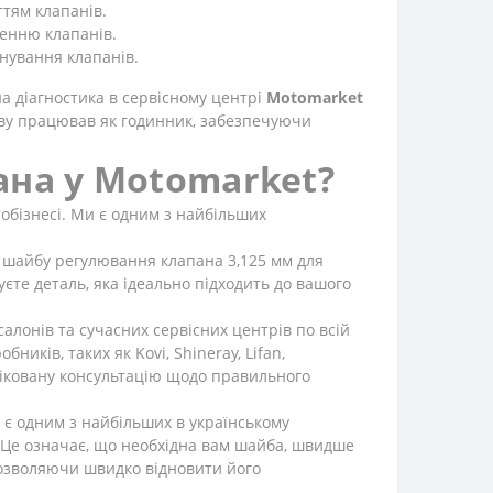
тям клапанів.
женню клапанів.
онування клапанів.
а діагностика в сервісному центрі
Motomarket
ову працював як годинник, забезпечуючи
ана у Motomarket?
тобізнесі. Ми є одним з найбільших
 шайбу регулювання клапана 3,125 мм для
єте деталь, яка ідеально підходить до вашого
алонів та сучасних сервісних центрів по всій
иків, таких як Kovi, Shineray, Lifan,
іфіковану консультацію щодо правильного
 є одним з найбільших в українському
. Це означає, що необхідна вам шайба, швидше
 дозволяючи швидко відновити його