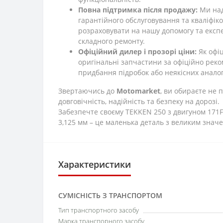
Повна підтримка після продажу:
Ми над
гарантійного обслуговування та кваліфік
розраховувати на нашу допомогу та експе
складного ремонту.
Офіційний дилер і прозорі ціни:
Як офіц
оригінальні запчастини за офіційно реко
придбання підробок або неякісних аналог
Звертаючись до
Motomarket
, ви обираєте не 
довговічність, надійність та безпеку на дорозі.
Забезпечте своєму TEKKEN 250 з двигуном 171
3,125 мм – це маленька деталь з великим значе
Характеристики
СУМІСНІСТЬ З ТРАНСПОРТОМ
Тип транспортного засобу
Марка транспорного засобу