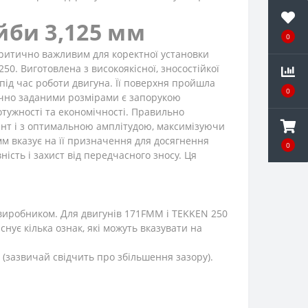
йби 3,125 мм
0
критично важливим для коректної установки
0. Виготовлена з високоякісної, зносостійкої
ід час роботи двигуна. Її поверхня пройшла
0
очно заданими розмірами є запорукою
отужності та економічності. Правильно
ент і з оптимальною амплітудою, максимізуючи
мм вказує на її призначення для досягнення
0
сть і захист від передчасного зносу. Ця
виробником. Для двигунів 171FMM і TEKKEN 250
існує кілька ознак, які можуть вказувати на
 (зазвичай свідчить про збільшення зазору).