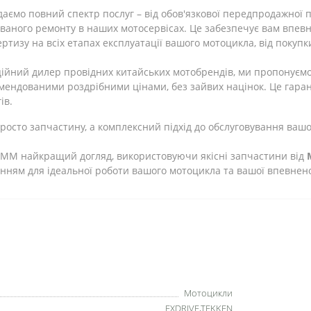
аємо повний спектр послуг – від обов'язкової передпродажної п
ованого ремонту в наших мотосервісах. Це забезпечує вам впевн
ртизу на всіх етапах експлуатації вашого мотоцикла, від покупк
ійний дилер провідних китайських мотобрендів, ми пропонуємо 
мендованими роздрібними цінами, без зайвих націнок. Це гарант
ів.
просто запчастину, а комплексний підхід до обслуговування ваш
FMM найкращий догляд, використовуючи якісні запчастини від
нням для ідеальної роботи вашого мотоцикла та вашої впевненос
Мотоцикли
EXDRIVE,TEKKEN