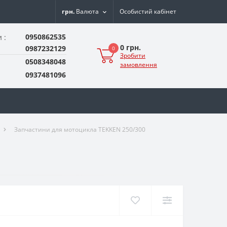
грн.
Валюта
Особистий кабінет
0950862535
 :
0 грн.
0987232129
0
Зробити
0508348048
замовлення
0937481096
Запчастини для мотоцикла TEKKEN 250/300