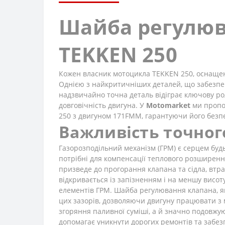
Шайба регулюв
TEKKEN 250
Кожен власник мотоцикла TEKKEN 250, оснащено
Однією з найкритичніших деталей, що забезпеч
надзвичайно точна деталь відіграє ключову ро
довговічність двигуна. У
Motomarket
ми пропо
250 з двигуном 171FMM, гарантуючи його безпе
Важливість точног
Газорозподільний механізм (ГРМ) є серцем будь
потрібні для компенсації теплового розширенн
призведе до прогорання клапана та сідла, втр
відкривається із запізненням і на меншу висо
елементів ГРМ. Шайба регулювання клапана, я
цих зазорів, дозволяючи двигуну працювати з
згоряння паливної суміші, а й значно подовжую
допомагає уникнути дорогих ремонтів та забез