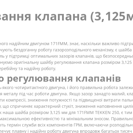
ання клапана (3,125
го надійним двигуном 171FMM, знає, наскільки важливо підтрим
ують бездоганну роботу газорозподільного механізму, є шайба
ль у підтримці оптимальних зазорів клапанів, що безпосередньо
нуємо оригінальну шайбу регулювання клапана розміром 3,125 
ребійну та надійну роботу.
о регулювання клапанів
-якого чотиритактного двигуна, і його правильна робота залежит
я металу під час роботи двигуна. Якщо зазор занадто малий, к
ати компресії, зниження потужності та підвищеної витрати паль
ту, що спричиняє характерний стукіт, зниження наповнення цилі
к наша шайба розміром 3,125 мм для 171FMM TEKKEN 250, є тим 
 максимальною ефективністю та мінімальним зносом. Правильно
ть термін служби всіх компонентів ГРМ, включаючи розподільний
печує плавну і надійну роботу двигуна впродовж багатьох тисяч