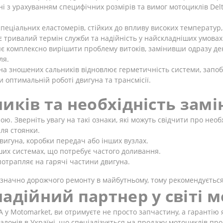
 з урахуванням специфічних розмірів та вимог мотоциклів Del
спеціальних еластомерів, стійких до впливу високих температур
є тривалий термін служби та надійність у найскладніших умовах 
яє комплексно вирішити проблему витоків, замінивши одразу де
ля.
на зношених сальників відновлює герметичність системи, запоб
 оптимальній роботі двигуна та трансмісії.
иків та необхідність замі
. Зверніть увагу на такі ознаки, які можуть свідчити про необх
ля стоянки.
вигуна, коробки передач або інших вузлах.
ших системах, що потребує частого доливання.
потрапляє на гарячі частини двигуна.
значно дорожчого ремонту в майбутньому, тому рекомендується 
адійний партнер у світі 
у Motomarket, ви отримуєте не просто запчастину, а гарантію як
лонів в Україні, що спеціалізується на продажу мотоциклів про