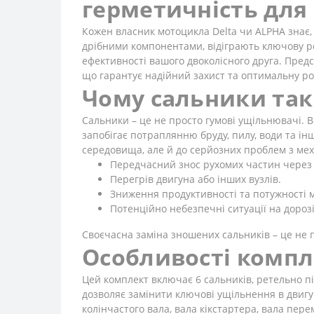
герметичність для
Кожен власник мотоцикла Delta чи ALPHA знає, 
дрібними компонентами, відіграють ключову ро
ефективності вашого двоколісного друга. Предс
що гарантує надійний захист та оптимальну роб
Чому сальники так
Сальники – це не просто гумові ущільнювачі. Во
запобігає потраплянню бруду, пилу, води та ін
середовища, але й до серйозних проблем з мех
Передчасний знос рухомих частин через
Перегрів двигуна або інших вузлів.
Зниження продуктивності та потужності 
Потенційно небезпечні ситуації на дороз
Своєчасна заміна зношених сальників – це не п
Особливості компл
Цей комплект включає 6 сальників, ретельно пі
дозволяє замінити ключові ущільнення в двигу
колінчастого вала, вала кікстартера, вала пе