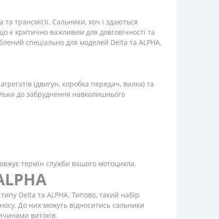
та трансмісії. Сальники, хоч і здаються
що є критично важливим для довговічності та
блений спеціально для моделей Delta та ALPHA,
агрегатів (двигун, коробка передач, вилка) та
тільки до забруднення навколишнього
одовжує термін служби вашого мотоцикла.
/ALPHA
ипу Delta та ALPHA. Типово, такий набір
зносу. До них можуть відноситись сальники
ичинами витоків.