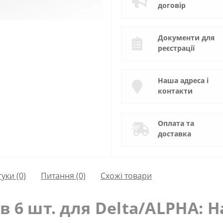
договір
Документи для
реєстрації
Наша адреса і
контакти
Оплата та
доставка
гуки (0)
Питання
(0)
Схожі товари
 6 шт. для Delta/ALPHA: Н