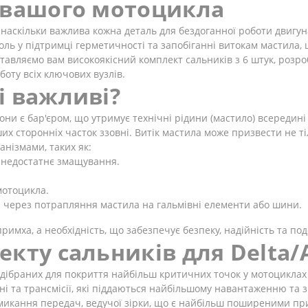
 вашого мотоцикла
наскільки важлива кожна деталь для бездоганної роботи двигуна 
ль у підтримці герметичності та запобіганні витокам мастила, 
тавляємо вам високоякісний комплект сальників з 6 штук, розро
оту всіх ключових вузлів.
і важливі?
ни є бар'єром, що утримує технічні рідини (мастило) всередині 
ших сторонніх часток ззовні. Витік мастила може призвести не 
анізмами, таких як:
 недостатнє змащування.
мотоцикла.
і через потрапляння мастила на гальмівні елементи або шини.
римха, а необхідність, що забезпечує безпеку, надійність та п
екту сальників для Delta
дібраних для покриття найбільш критичних точок у мотоциклах т
ні та трансмісії, які піддаються найбільшому навантаженню та 
ремикання передач, ведучої зірки, що є найбільш поширеними пр