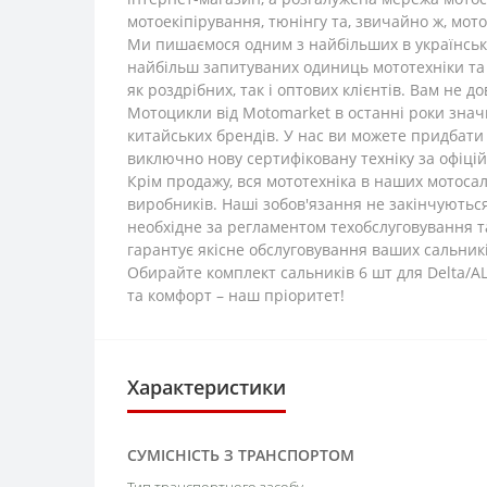
мотоекіпірування, тюнінгу та, звичайно ж, мот
Ми пишаємося одним з найбільших в українсько
найбільш запитуваних одиниць мототехніки та
як роздрібних, так і оптових клієнтів. Вам не 
Мотоцикли від Motomarket в останні роки знач
китайських брендів. У нас ви можете придбати 
виключно нову сертифіковану техніку за офіці
Крім продажу, вся мототехніка в наших мотоса
виробників. Наші зобов'язання не закінчуються
необхідне за регламентом техобслуговування т
гарантує якісне обслуговування ваших сальникі
Обирайте комплект сальників 6 шт для Delta/A
та комфорт – наш пріоритет!
Характеристики
СУМІСНІСТЬ З ТРАНСПОРТОМ