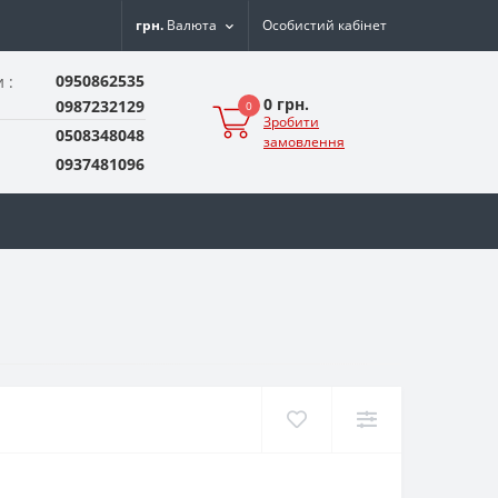
грн.
Валюта
Особистий кабінет
0950862535
 :
0 грн.
0987232129
0
Зробити
0508348048
замовлення
0937481096