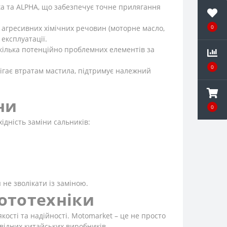
ta та ALPHA, що забезпечує точне прилягання
, агресивних хімічних речовин (моторне масло,
0
експлуатації.
кілька потенційно проблемних елементів за
0
ігає втратам мастила, підтримує належний
ни
0
ідність заміни сальників:
не зволікати із заміною.
мототехніки
ості та надійності. Motomarket – це не просто
відних китайських виробників,