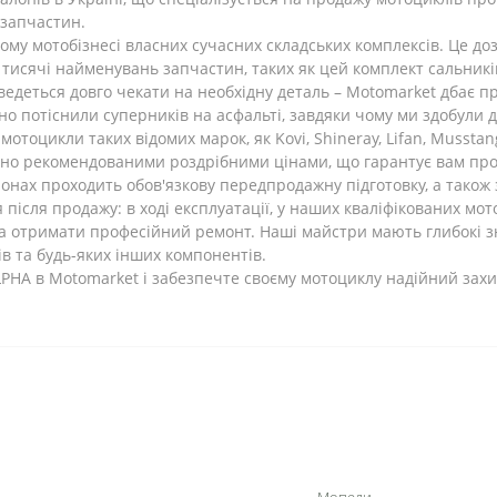
озапчастин.
му мотобізнесі власних сучасних складських комплексів. Це доз
 тисячі найменувань запчастин, таких як цей комплект сальник
доведеться довго чекати на необхідну деталь – Motomarket дбає п
но потіснили суперників на асфальті, завдяки чому ми здобули 
мотоцикли таких відомих марок, як Kovi, Shineray, Lifan, Mussta
йно рекомендованими роздрібними цінами, що гарантує вам проз
лонах проходить обов'язкову передпродажну підготовку, а також
 після продажу: в ході експлуатації, у наших кваліфікованих мо
а отримати професійний ремонт. Наші майстри мають глибокі зн
в та будь-яких інших компонентів.
LPHA в Motomarket і забезпечте своєму мотоциклу надійний захи