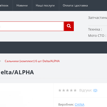
в’язок
Новини
Наші послуги
Оплата і доставка
Запчастини
Техніка :
Мото СТО :
Сальники (комплект) 6 шт Delta/ALPHA
Delta/ALPHA
Відгуки:
(0)
Виробник:
CHINA