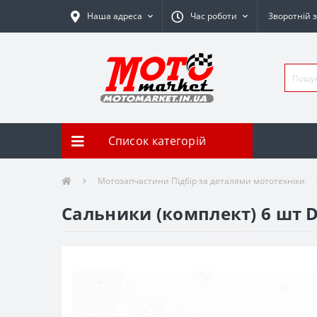
Наша адреса
Час роботи
Зворотній з
Список категорій
Мотозапчастини Підбір за деталями мототехніки
Сальники (комплект) 6 шт 