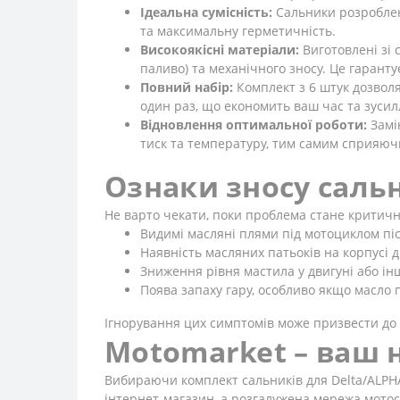
Ідеальна сумісність:
Сальники розроблені
та максимальну герметичність.
Високоякісні матеріали:
Виготовлені зі 
паливо) та механічного зносу. Це гаранту
Повний набір:
Комплект з 6 штук дозвол
один раз, що економить ваш час та зусил
Відновлення оптимальної роботи:
Замі
тиск та температуру, тим самим сприяючи
Ознаки зносу сальн
Не варто чекати, поки проблема стане критичною
Видимі масляні плями під мотоциклом піс
Наявність масляних патьоків на корпусі д
Зниження рівня мастила у двигуні або ін
Поява запаху гару, особливо якщо масло 
Ігнорування цих симптомів може призвести до 
Motomarket – ваш н
Вибираючи комплект сальників для Delta/ALPHA 
інтернет-магазин, а розгалужена мережа мотоса