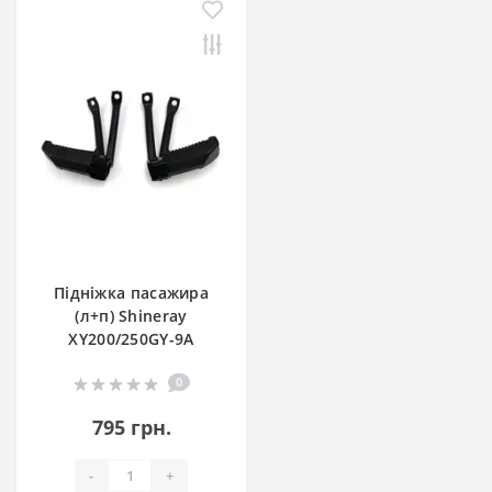
Підніжка пасажира
(л+п) Shineray
XY200/250GY-9A
0
795 грн.
-
+