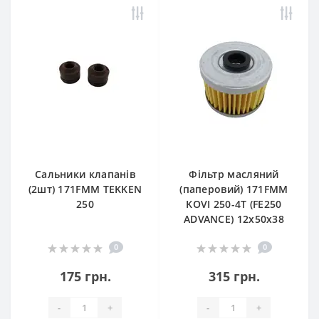
Сальники клапанів
Фільтр масляний
(2шт) 171FMM TEKKEN
(паперовий) 171FMM
250
KOVI 250-4T (FE250
ADVANCE) 12х50х38
0
0
175 грн.
315 грн.
-
+
-
+