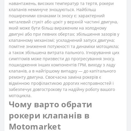
навантажень, високих температур та тертя, рокери
клапанів неминуче зношуються. Найбільш
поширеними ознаками їх зносу є: характерний
металевий стукіт або цокіт у верхній частині двигуна,
який може бути більш вираженим на холодному
двигуні або при певних обертах; збільшення зазорів у
клапанному механізмі; ускладнений запуск двигуна;
помітне зниження потужності та динаміки мотоцикла;
а також збільшена витрата пального. Ігнорування цих
симптомів може призвести до прогресування зносу,
пошкодження інших компонентів ГРМ, виходу з ладу
клапанів, а в найгіршому випадку — до капітального
ремонту двигуна. Своєчасна заміна рокерів є
відмінною профілактикою дорогих несправностей і
забезпечує довгострокову та надійну роботу вашого
мотоцикла.
Чому варто обрати
рокери клапанів в
Motomarket