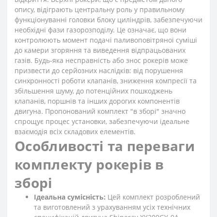
опису, відіграють центральну роль у правильному
функціонуванні головки блоку циліндрів, забезпечуючи
необхідні фази газорозподілу. Це означає, що вони
контролюють момент подачі паливоповітряної суміші
до камери згоряння та виведення відпрацьованих
газів. Будь-яка несправність або знос рокерів може
призвести до серйозних наслідків: від порушення
синхронності роботи клапанів, зниження компресії та
збільшення шуму, до потенційних пошкоджень
клапанів, поршнів та інших дорогих компонентів
двигуна. Пропонований комплект "в зборі" значно
спрощує процес установки, забезпечуючи ідеальне
взаємодія всіх складових елементів.
Особливості та переваги
комплекту рокерів в
зборі
Ідеальна сумісність:
Цей комплект розроблений
та виготовлений з урахуванням усіх технічних