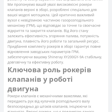
Ми пропонуємо вашій увазі високоякісні рокери
клапанів верхні в зборі, розроблені спеціально для
вашої моделі мотоцикла. Цей критично важливий
вузол є невід'ємною частиною газорозподільного
механізму (ГРМ), що відповідає за точне та своєчасне
відкриття та закриття клапанів. Від його стану
залежить ефективність згоряння палива, потужність
двигуна, плавність його роботи та загальний ресурс.
Придбання комплекту рокерів в зборі гарантує повне
відновлення заводських параметрів ГРМ,
забезпечуючи вашому Shineray XY200GY-9A стабільну,
довговічну та ефективну роботу.
Ключова роль рокерів
клапанів у роботі
двигуна
Рокери клапанів є механічними важелями, які
передають рух від кулачків розподільного валу
безпосередньо до штоків клапанів, ініціюючи їх
відкриття. Верхні рокери, що є предметом даного