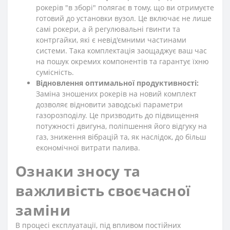
рокерів "в зборі" полягає в тому, що ви отримуєте
готовий до установки вузол. Це включає не лише
самі рокери, а й регулювальні гвинти та
контргайки, які є невід'ємними частинами
системи. Така комплектація заощаджує ваш час
на пошук окремих компонентів та гарантує їхню
сумісність.
Відновлення оптимальної продуктивності:
Заміна зношених рокерів на новий комплект
дозволяє відновити заводські параметри
газорозподілу. Це призводить до підвищення
потужності двигуна, поліпшення його відгуку на
газ, зниження вібрацій та, як наслідок, до більш
економічної витрати палива.
Ознаки зносу та
важливість своєчасної
заміни
В процесі експлуатації, під впливом постійних