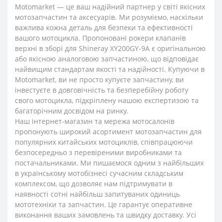
Motomarket — це ваш надійний партнер у світі якісних
мотозапчастин та аксесуарів. Ми розуміємо, наскільки
важлива кожна деталь для безпеки та ефективності
вашого мотоцикла. Пропоновані рокери клапанів
верхні в зборі для Shineray XY200GY-9A є оригінальною
або якісною аналоговою запчастиною, що відповідає
найвищим стандартам якості та надійності. Купуючи в
Motomarket, ви не просто купуєте запчастину, ви
інвестуєте в довговічність та безперебійну роботу
свого мотоцикла, підкріплену нашою експертизою та
багаторічним досвідом на ринку.
Наш інтернет-магазин та мережа мотосалонів
пропонують широкий асортимент мотозапчастин для
популярних китайських мотоциклів, співпрацюючи
безпосередньо з перевіреними виробниками та
постачальниками. Ми пишаємося одним з найбільших
в українському мотобізнесі сучасним складським
комплексом, що дозволяє нам підтримувати в
наявності сотні найбільш запитуваних одиниць
мототехніки та запчастин. Це гарантує оперативне
виконання ваших замовлень та швидку доставку. Усі