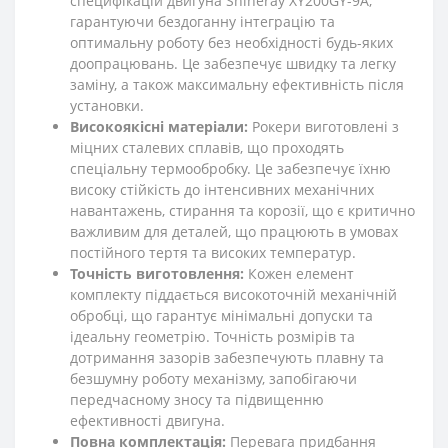
специфікацій двигуна Shineray XY200GY-9A,
гарантуючи бездоганну інтеграцію та
оптимальну роботу без необхідності будь-яких
доопрацювань. Це забезпечує швидку та легку
заміну, а також максимальну ефективність після
установки.
Високоякісні матеріали:
Рокери виготовлені з
міцних сталевих сплавів, що проходять
спеціальну термообробку. Це забезпечує їхню
високу стійкість до інтенсивних механічних
навантажень, стирання та корозії, що є критично
важливим для деталей, що працюють в умовах
постійного тертя та високих температур.
Точність виготовлення:
Кожен елемент
комплекту піддається високоточній механічній
обробці, що гарантує мінімальні допуски та
ідеальну геометрію. Точність розмірів та
дотримання зазорів забезпечують плавну та
безшумну роботу механізму, запобігаючи
передчасному зносу та підвищенню
ефективності двигуна.
Повна комплектація:
Перевага придбання