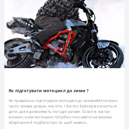
Як підготувати мотоцикл до зими ?
Як правильно підготувати мотоцикл до зимівліМотосезон
часто триває довше, ніж літо, і багато байкерів катаються
доти, доки дозволяють погодні умови. Та все ж настає
момент, коли мотоцикл потрібно поставити на зимове
зберігання й подбати про те, щоб навесн..