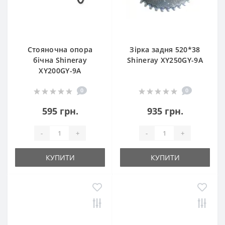
Стояночна опора
Зірка задня 520*38
бічна Shineray
Shineray XY250GY-9A
XY200GY-9A
0
0
595 грн.
935 грн.
-
+
-
+
КУПИТИ
КУПИТИ