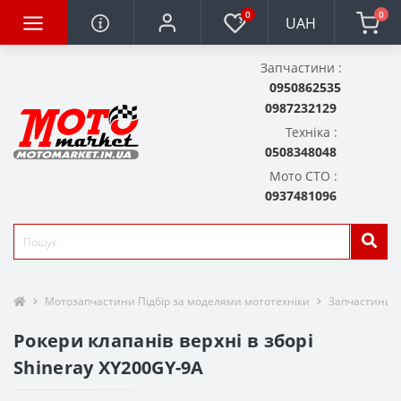
0
0
UAH
Запчастини :
0950862535
0987232129
Техніка :
0508348048
Мото СТО :
0937481096
Мотозапчастини Підбір за моделями мототехніки
Запчастини д
Рокери клапанів верхні в зборі
Shineray XY200GY-9A