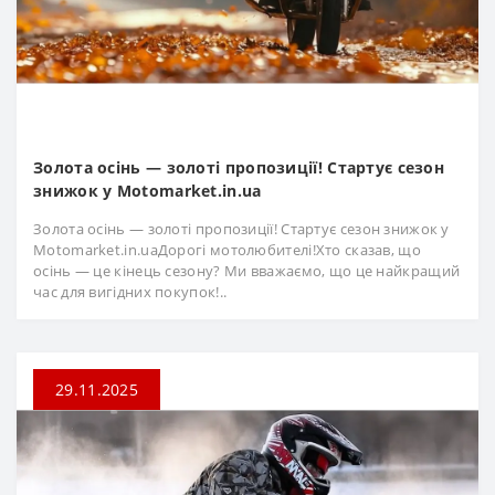
Золота осінь — золоті пропозиції! Стартує сезон
знижок у Motomarket.in.ua
Золота осінь — золоті пропозиції! Стартує сезон знижок у
Motomarket.in.uaДорогі мотолюбителі!Хто сказав, що
осінь — це кінець сезону? Ми вважаємо, що це найкращий
час для вигідних покупок!..
29.11.2025