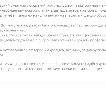
сний сучасний складський комплекс дозволяє підтримувати в н
 необхідні вам рокери клапанів, швидше за все, є на складі і бу
дяки ефективній логістиці та великим запасам, ми швидко обро
Вся мототехніка, а також багато ключових запчастин, проходят
, куплені у нас.
их мотосервісах ви завжди можете отримати кваліфіковану кон
вці допоможуть вам з підбором запчастин та нададуть професійн
 мотосалонів з багаторічним досвідом, яка здобула довіру тис
ки.
125-4Т (125 Pit Bike) від Motomarket, ви отримуєте надійну дета
о серце вашого мотоцикла з якісними запчастинами та професі