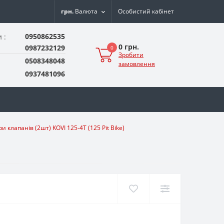
грн.
Валюта
Особистий кабінет
0950862535
 :
0 грн.
0987232129
0
Зробити
0508348048
замовлення
0937481096
и клапанів (2шт) KOVI 125-4Т (125 Pit Bike)