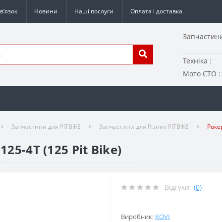
в’язок
Новини
Наші послуги
Оплата і доставка
Запчастини
Техніка :
Мото СТО :
Запчастини для PITBIKE
Запчастини для Різних PITBIKE
Рокер
25-4Т (125 Pit Bike)
Відгуки:
(0)
Виробник:
KOVI