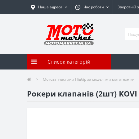
Наша адреса
Час роботи
Зворотній з
Список категорій
Мотозапчастини Підбір за моделями мототехніки
Рокери клапанів (2шт) KOVI 1