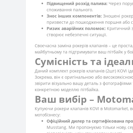
Підвищений розхід палива:
Через поруш
споживання пального.
Знос інших компонентів:
Зношені рокер
призвести до пошкодження поршня або са
Ризик аварійних поломок:
Критичний зн
створює небезпечні ситуації.
Своєчасна заміна рокерів клапанів – це прост
майбутньому та підтримувати ваш пітбайк у бой
Сумісність та ідеа
Даний комплект рокерів клапанів (2шт) KOVI ід
Зокрема, він є оригінальною або високоякісно
звірити візуально вашу деталь з фотографіями 
конкретною моделлю пітбайка.
Ваш вибір – Motoma
Купуючи рокери клапанів KOVI в Motomarket, ви
мотобізнесу:
Офіційний дилер та сертифікована про
Musstang. Ми пропонуємо тільки нову, с