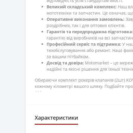
відповідність усім стандартам якості.
Великий складський комплекс:
Наш вла
мототехніки та запчастин. Це означає, що
Оперативне виконання замовлень:
Зав
роздрібних, так і для оптових клієнтів.
Гарантія та передпродажна підготовка:
гарантію від виробників на всі запчастини
Професійний сервіс та підтримка:
У наш
техобслуговування або ремонт. Наші фахі
за вашим пітбайком.
Досвід та довіра:
Motomarket – це мережа
надійні та якісні рішення для їхньої техні
Обираючи комплект рокерів клапанів (2шт) KOVI 
кожному кілометрі вашого шляху. Подбайте пр
```
Характеристики