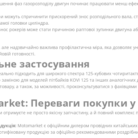
ення фаз газорозподілу двигун починає працювати менш ефек
и можуть спричинити прискорений знос розподільного вала, сте
мої головки циліндра.
ос рокерів може стати причиною раптової зупинки двигуна або
а, але надзвичайно важлива профілактична міра, яка дозволяє у
овій готовності.
льне застосування
еально підходить для широкого спектра 125-кубових чотиритактн
ю заміною для моделей пітбайків KOVI 125 та інших аналогічних
товару, а також, за можливості, проконсультуватися з фахівцям
rket: Переваги покупки у
 отримуєте не просто якісну запчастину, а й повний комплекс п
дукція:
Motomarket є офіційним дилером провідних китайських мот
ертифіковану продукцію за офіційно рекомендованими роздрібни