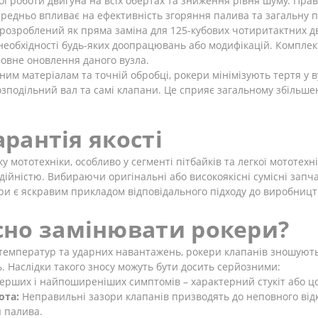
ної роботи двигуна на всіх обертах та зниження рівня шуму. Пра
редньо впливає на ефективність згоряння палива та загальну п
розроблений як пряма заміна для 125-кубових чотиритактних дв
з необхідності будь-яких доопрацювань або модифікацій. Комплек
повне оновлення даного вузла.
ним матеріалам та точній обробці, рокери мінімізують тертя у ву
озподільний вал та самі клапани. Це сприяє загальному збіль
арантія якості
 мототехніки, особливо у сегменті пітбайків та легкої мототехн
дійністю. Вибираючи оригінальні або високоякісні сумісні запчас
ери є яскравим прикладом відповідального підходу до виробниц
но замінювати рокери?
х температур та ударних навантажень, рокери клапанів зношуют
ь. Наслідки такого зносу можуть бути досить серйозними:
рших і найпоширеніших симптомів – характерний стукіт або цо
ота:
Неправильні зазори клапанів призводять до неповного відк
я палива.