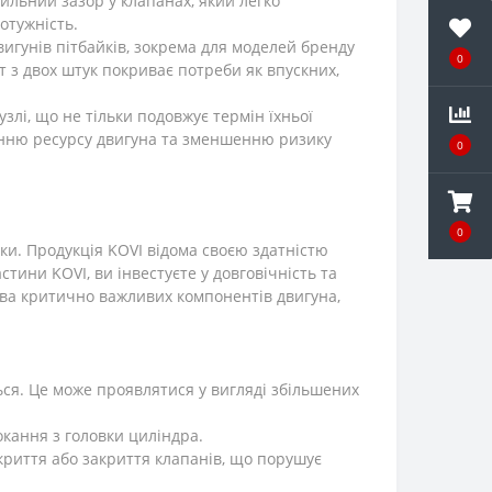
вильний зазор у клапанах, який легко
отужність.
игунів пітбайків, зокрема для моделей бренду
0
т з двох штук покриває потреби як впускних,
злі, що не тільки подовжує термін їхньої
шенню ресурсу двигуна та зменшенню ризику
0
0
іки. Продукція KOVI відома своєю здатністю
тини KOVI, ви інвестуєте у довговічність та
тва критично важливих компонентів двигуна,
ься. Це може проявлятися у вигляді збільшених
кання з головки циліндра.
риття або закриття клапанів, що порушує