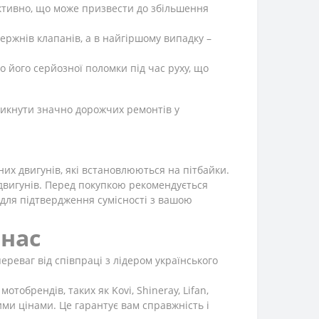
тивно, що може призвести до збільшення
ржнів клапанів, а в найгіршому випадку –
 його серйозної поломки під час руху, що
никнути значно дорожчих ремонтів у
их двигунів, які встановлюються на пітбайки.
 двигунів. Перед покупкою рекомендується
и для підтвердження сумісності з вашою
 нас
ереваг від співпраці з лідером українського
обрендів, таких як Kovi, Shineray, Lifan,
ми цінами. Це гарантує вам справжність і