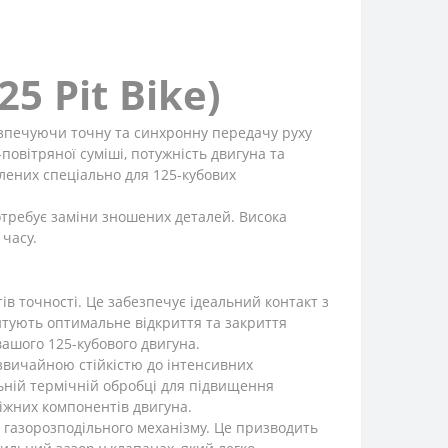
5 Pit Bike)
езпечуючи точну та синхронну передачу руху
повітряної суміші, потужність двигуна та
блених спеціально для 125-кубових
потребує заміни зношених деталей. Висока
 часу.
 точності. Це забезпечує ідеальний контакт з
нтують оптимальне відкриття та закриття
ашого 125-кубового двигуна.
звичайною стійкістю до інтенсивних
ьній термічній обробці для підвищення
міжних компонентів двигуна.
у газорозподільного механізму. Це призводить