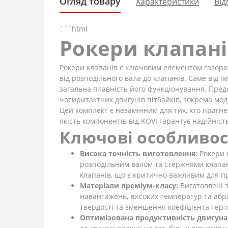
Огляд товару
Характеристики
Від
```html
Рокери клапанів
Рокери клапанів є ключовим елементом газоро
від розподільного вала до клапанів. Саме від ї
загальна плавність його функціонування. Предс
чотиритактних двигунів пітбайків, зокрема мод
Цей комплект є незамінним для тих, хто прагне
якість компонентів від KOVI гарантує надійніст
Ключові особливос
Висока точність виготовлення:
Рокери 
розподільним валом та стержнями клапані
клапанів, що є критично важливим для пр
Матеріали преміум-класу:
Виготовлені з
навантажень, високих температур та абра
твердості та зменшення коефіцієнта тертя
Оптимізована продуктивність двигуна