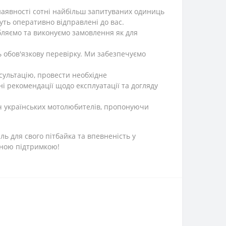
аявності сотні найбільш запитуваних одиниць
дуть оперативно відправлені до вас.
бляємо та виконуємо замовлення як для
ь обов'язкову перевірку. Ми забезпечуємо
сультацію, провести необхідне
і рекомендації щодо експлуатації та догляду
яч українських мотолюбителів, пропонуючи
ль для свого пітбайка та впевненість у
йною підтримкою!