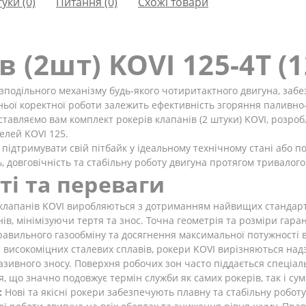
гуки (0)
Питання
(0)
Схожі товари
 (2шт) KOVI 125-4Т (12
зподільного механізму будь-якого чотиритактного двигуна, заб
хньої коректної роботи залежить ефективність згоряння паливно-
тавляємо вам комплект рокерів клапанів (2 штуки) KOVI, розро
елей KOVI 125.
 підтримувати свій пітбайк у ідеальному технічному стані або 
ь, довговічність та стабільну роботу двигуна протягом тривалого
ті та переваги
клапанів KOVI виробляються з дотриманням найвищих стандартів
в, мінімізуючи тертя та знос. Точна геометрія та розміри гара
авильного газообміну та досягнення максимальної потужності в
 високоміцних сталевих сплавів, рокери KOVI вирізняються над
зивного зносу. Поверхня робочих зон часто піддається спеціал
, що значно подовжує термін служби як самих рокерів, так і су
:
Нові та якісні рокери забезпечують плавну та стабільну робот