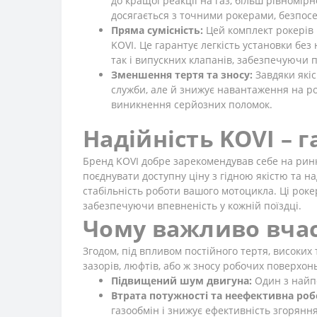
до кращої реакції на газ, більш рівномір
досягається з точними рокерами, безпосе
Пряма сумісність:
Цей комплект рокерів 
KOVI. Це гарантує легкість установки бе
так і випускних клапанів, забезпечуючи 
Зменшення тертя та зносу:
Завдяки якіс
служби, але й знижує навантаження на р
виникнення серйозних поломок.
Надійність KOVI – г
Бренд KOVI добре зарекомендував себе на ринку
поєднувати доступну ціну з гідною якістю та на
стабільність роботи вашого мотоцикла. Ці рок
забезпечуючи впевненість у кожній поїздці.
Чому важливо вчас
Згодом, під впливом постійного тертя, високи
зазорів, люфтів, або ж зносу робочих поверхон
Підвищений шум двигуна:
Один з найпе
Втрата потужності та неефективна роб
газообмін і знижує ефективність згорянн