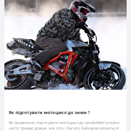
Як підготувати мотоцикл до зими ?
Як правильно підготувати мотоцикл до зимівліМотосезон
часто триває довше, ніж літо, і багато байкерів катаються