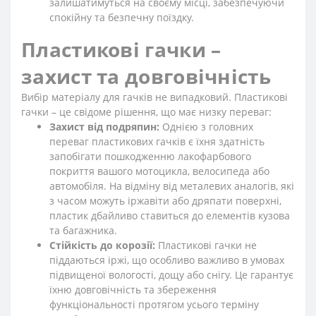
залишатимуться на своєму місці, забезпечуючи
спокійну та безпечну поїздку.
Пластикові гачки –
захист та довговічність
Вибір матеріалу для гачків не випадковий. Пластикові
гачки – це свідоме рішення, що має низку переваг:
Захист від подряпин:
Однією з головних
переваг пластикових гачків є їхня здатність
запобігати пошкодженню лакофарбового
покриття вашого мотоцикла, велосипеда або
автомобіля. На відміну від металевих аналогів, які
з часом можуть іржавіти або дряпати поверхні,
пластик дбайливо ставиться до елементів кузова
та багажника.
Стійкість до корозії:
Пластикові гачки не
піддаються іржі, що особливо важливо в умовах
підвищеної вологості, дощу або снігу. Це гарантує
їхню довговічність та збереження
функціональності протягом усього терміну