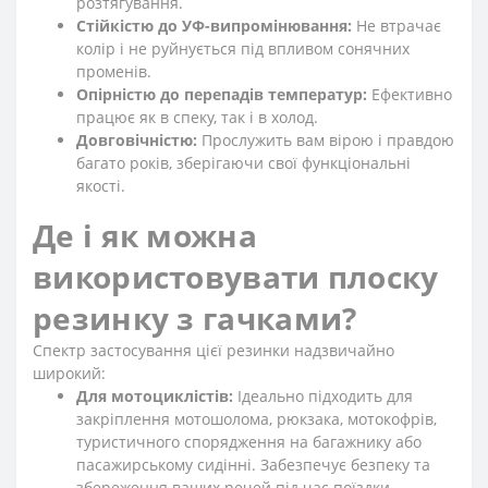
розтягування.
Стійкістю до УФ-випромінювання:
Не втрачає
колір і не руйнується під впливом сонячних
променів.
Опірністю до перепадів температур:
Ефективно
працює як в спеку, так і в холод.
Довговічністю:
Прослужить вам вірою і правдою
багато років, зберігаючи свої функціональні
якості.
Де і як можна
використовувати плоску
резинку з гачками?
Спектр застосування цієї резинки надзвичайно
широкий:
Для мотоциклістів:
Ідеально підходить для
закріплення мотошолома, рюкзака, мотокофрів,
туристичного спорядження на багажнику або
пасажирському сидінні. Забезпечує безпеку та
збереження ваших речей під час поїздки.