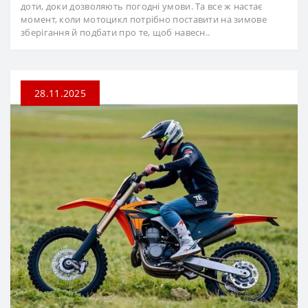
доти, доки дозволяють погодні умови. Та все ж настає
момент, коли мотоцикл потрібно поставити на зимове
зберігання й подбати про те, щоб навесн..
28.11.2025