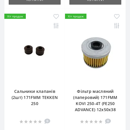
Хіт продаж
Хіт продаж
Сальники клапанів
Фільтр масляний
(2шт) 171FMM TEKKEN
(паперовий) 171FMM
250
KOVI 250-4T (FE250
ADVANCE) 12х50х38
0
0