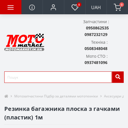
0
0
UAH
Запчастини :
0950862535
0987232129
Техніка :
0508348048
Мото СТО :
0937481096
Мотозапчастини Підбір за деталями мототехніки
Аксесуари для
Резинка багажника плоска з гачками
(пластик) 1м