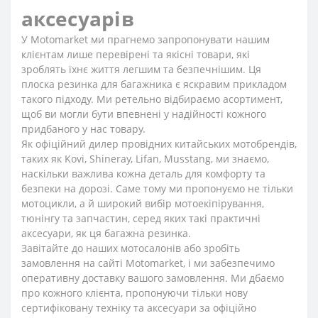
аксесуарів
У Motomarket ми прагнемо запропонувати нашим
клієнтам лише перевірені та якісні товари, які
зроблять їхнє життя легшим та безпечнішим. Ця
плоска резинка для багажника є яскравим прикладом
такого підходу. Ми ретельно відбираємо асортимент,
щоб ви могли бути впевнені у надійності кожного
придбаного у нас товару.
Як офіційний дилер провідних китайських мотобрендів,
таких як Kovi, Shineray, Lifan, Musstang, ми знаємо,
наскільки важлива кожна деталь для комфорту та
безпеки на дорозі. Саме тому ми пропонуємо не тільки
мотоцикли, а й широкий вибір мотоекіпірування,
тюнінгу та запчастин, серед яких такі практичні
аксесуари, як ця багажна резинка.
Завітайте до наших мотосалонів або зробіть
замовлення на сайті Motomarket, і ми забезпечимо
оперативну доставку вашого замовлення. Ми дбаємо
про кожного клієнта, пропонуючи тільки нову
сертифіковану техніку та аксесуари за офіційно