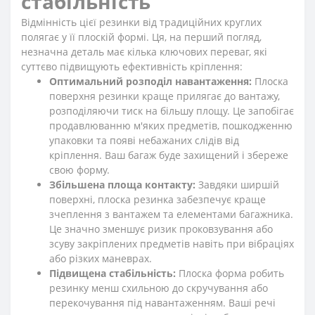
стабільність
Відмінність цієї резинки від традиційних круглих
полягає у її плоскій формі. Ця, на перший погляд,
незначна деталь має кілька ключових переваг, які
суттєво підвищують ефективність кріплення:
Оптимальний розподіл навантаження:
Плоска
поверхня резинки краще прилягає до вантажу,
розподіляючи тиск на більшу площу. Це запобігає
продавлюванню м'яких предметів, пошкодженню
упаковки та появі небажаних слідів від
кріплення. Ваш багаж буде захищений і збереже
свою форму.
Збільшена площа контакту:
Завдяки ширшій
поверхні, плоска резинка забезпечує краще
зчеплення з вантажем та елементами багажника.
Це значно зменшує ризик проковзування або
зсуву закріплених предметів навіть при вібраціях
або різких маневрах.
Підвищена стабільність:
Плоска форма робить
резинку менш схильною до скручування або
перекочування під навантаженням. Ваші речі