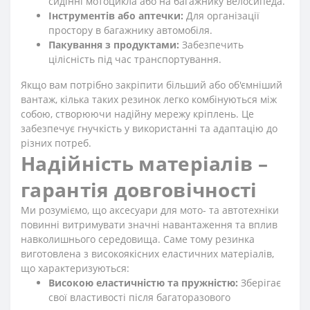
сидінні мотоцикла або на багажнику велосипеда.
Інструментів або аптечки:
Для організації
простору в багажнику автомобіля.
Пакування з продуктами:
Забезпечить
цілісність під час транспортування.
Якщо вам потрібно закріпити більший або об'ємніший
вантаж, кілька таких резинок легко комбінуються між
собою, створюючи надійну мережу кріплень. Це
забезпечує гнучкість у використанні та адаптацію до
різних потреб.
Надійність матеріалів –
гарантія довговічності
Ми розуміємо, що аксесуари для мото- та автотехніки
повинні витримувати значні навантаження та вплив
навколишнього середовища. Саме тому резинка
виготовлена з високоякісних еластичних матеріалів,
що характеризуються:
Високою еластичністю та пружністю:
Зберігає
свої властивості після багаторазового