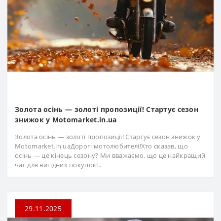
Золота осінь — золоті пропозиції! Стартує сезон
знижок у Motomarket.in.ua
Золота осінь — золоті пропозиції! Стартує сезон знижок у
Motomarket.in.uaДорогі мотолюбителі!Хто сказав, що
осінь — це кінець сезону? Ми вважаємо, що це найкращий
час для вигідних покупок!..
29.11.2025