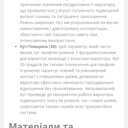
причиною зниження продуктивності варіатора,
що проявляється у втраті потужності, підвищеній
витраті палива та погіршенні прискорення.
Ремінь шириною 18,2 мм розрахований на високі
навантаження і довготривалу експлуатацію,
зберігаючи свої параметри навіть при
інтенсивному використанні.
Кут/Товщина (30):
Цей параметр, який часто
вказує кут профілю ременя, є фундаментальним
для коректної взаємодії з конусами варіатора. Кут
30 градусів (як типове позначення для профілю
V-ременя) гарантує повний та рівномірний
контакт з поверхнями шківів, дозволяючи
варіатору ефективно змінювати передавальне
відношення без проковзування. Неправильний
кут призведе до некоректної роботи варіатора,
підвищеного зносу як ременя, так і самих шківів,
скорочуючи термін служби всієї трансмісійної
системи.
Матеріали та