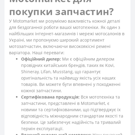
покупки запчастин?
У Motomarket ми розуміємо важливість кожної деталі
для бездоганної роботи вашої мототехніки. Як один з
найбільших інтернет-магазинів і мережі мотосалонів в
Україні, ми пропонуємо широкий асортимент
мотозапчастин, включаючи високоякісні ремені
варіатора. Наші переваги:
Офіційний дилер:
Ми є офіційним дилером
провідних китайських брендів, таких як Kovi,
Shineray, Lifan, Musstang, що гарантує
оригінальність та найвищу якість усіх наших
товарів. Ви можете бути впевнені у походженні
кожної запчастини.
Сертифікована продукція:
Вся мототехніка та
запчастини, представлені в Motomarket, є
новими та сертифікованими, що підтверджує їх
відповідність міжнародним стандартам якості та
безпеки. Це забезпечує надійність та тривалий
термін експлуатації.
Власний складський комплекс:
Наш сучасний