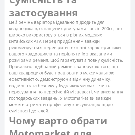
застосування
Цей ремінь варіатора ідеально підходить для
квадроциклів, оснащених двигунами Loncin 200cc, що
широко використовуються в різних моделях
китайських ATV. Перед придбанням завжди
рекомендується перевірити технічні характеристики
вашого квадроцикла та порівняти їх з вказаними
розмірами ременя, щоб гарантувати повну сумісність.
Правильно підібраний ремінь є запорукою того, що
ваш квадроцикл буде працювати з максимальною
ефективністю, демонструючи відмінну динаміку,
надійність та безпеку у будь-яких умовах – чи то
пересування по пересіченій місцевості, чи виконання
господарських завдань. У Motomarket ви завжди
можете отримати професійну консультацію щодо
сумісності деталей.
Чому варто обрати
Motomarket для