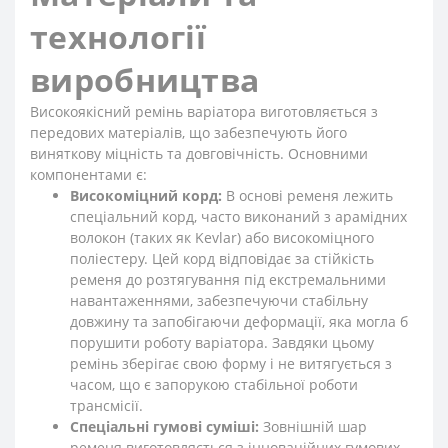
технології
виробництва
Високоякісний ремінь варіатора виготовляється з
передових матеріалів, що забезпечують його
виняткову міцність та довговічність. Основними
компонентами є:
Високоміцний корд:
В основі ременя лежить
спеціальний корд, часто виконаний з арамідних
волокон (таких як Kevlar) або високоміцного
поліестеру. Цей корд відповідає за стійкість
ременя до розтягування під екстремальними
навантаженнями, забезпечуючи стабільну
довжину та запобігаючи деформації, яка могла б
порушити роботу варіатора. Завдяки цьому
ремінь зберігає свою форму і не витягується з
часом, що є запорукою стабільної роботи
трансмісії.
Спеціальні гумові суміші:
Зовнішній шар
ременя виготовляється з інноваційних гумових