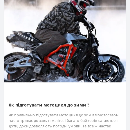
Як підготувати мотоцикл до зими ?
Як правильно підготувати мотоцикл до зимівліМотосезон
часто триває довше, ніж літо, і багато байкерів катаються
доти, доки дозволяють погодні умови. Та все ж настає