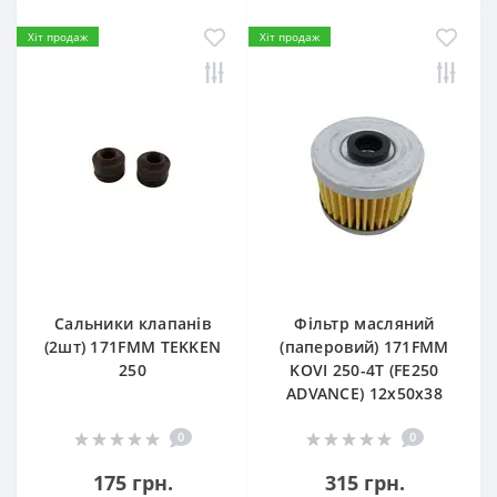
Хіт продаж
Хіт продаж
Сальники клапанів
Фільтр масляний
(2шт) 171FMM TEKKEN
(паперовий) 171FMM
250
KOVI 250-4T (FE250
ADVANCE) 12х50х38
0
0
175 грн.
315 грн.