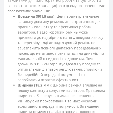
важливими для його коректної роботи та сумісності з
вашою технікою. Кожна цифра в цьому позначенні має
своє важливе значення:
Довжина (801,5 мм):
Цей параметр визначає
загальну довжину ременя, яка є критичною для
правильного натягу та ефективної роботи
варіатора. Надто короткий ремінь може
призвести до надмірного натягу, швидкого зносу
та перегріву, тоді як надто довгий ремінь не
забезпечить повного діапазону передавальних
чисел, що негативно позначиться на динаміці та
максимальній швидкості квадроцикла. Точна
довжина 801,5 мм гарантує ідеальну посадку та
оптимальний діапазон регулювання, сприяючи
безперебійній передачі потужності та
запобігаючи втратам ефективності.
Ширина (18,2 мм):
Ширина ременя впливає на
площу контакту з конусами варіатора. Правильна
ширина забезпечує оптимальне зчеплення,
мінімізуючи проковзування та максимізуючи
ефективність передачі потужності. Зменшення
ширини ременя внаслідок зносу є головною