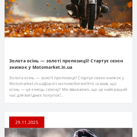
Золота осінь — золоті пропозиції! Стартує сезон
знижок у Motomarket.in.ua
Золота осінь — золоті пропозиції! Стартує сезон знижок у
Motomarket.in.uaДорогі мотолюбителі!Хто сказав, що
осінь — це кінець сезону? Ми вважаємо, що це найкращий
час для вигідних покупок!..
29.11.2025