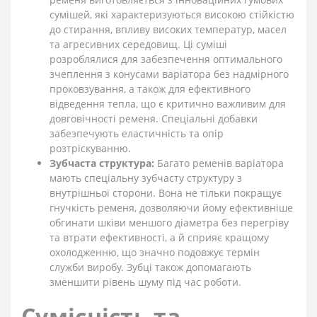
сумішей, які характеризуються високою стійкістю
до стирання, впливу високих температур, масел
та агресивних середовищ. Ці суміші
розроблялися для забезпечення оптимального
зчеплення з конусами варіатора без надмірного
проковзування, а також для ефективного
відведення тепла, що є критично важливим для
довговічності ременя. Спеціальні добавки
забезпечують еластичність та опір
розтріскуванню.
Зубчаста структура:
Багато ременів варіатора
мають спеціальну зубчасту структуру з
внутрішньої сторони. Вона не тільки покращує
гнучкість ременя, дозволяючи йому ефективніше
обгинати шківи меншого діаметра без перегріву
та втрати ефективності, а й сприяє кращому
охолодженню, що значно подовжує термін
служби виробу. Зубці також допомагають
зменшити рівень шуму під час роботи.
Сумісність та