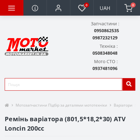
0
0
UAH
Запчастини :
0950862535
0987232129
Техніка :
0508348048
Мото СТО :
0937481096
Мотозапчастини Підбір за деталями мототехніки
Варіатори
Ремінь варіатора (801,5*18,2*30) ATV
Loncin 200cc