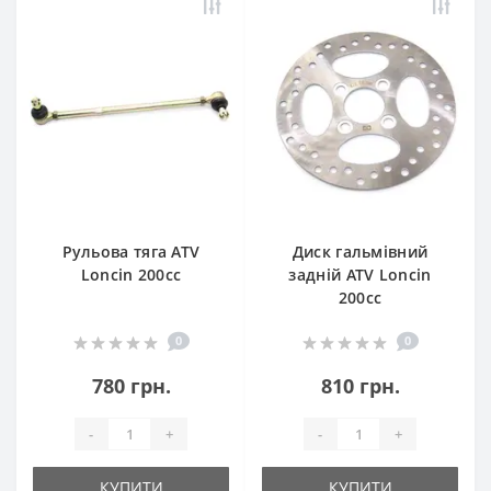
Рульова тяга ATV
Диск гальмівний
Loncin 200cc
задній ATV Loncin
200cc
0
0
780 грн.
810 грн.
-
+
-
+
КУПИТИ
КУПИТИ