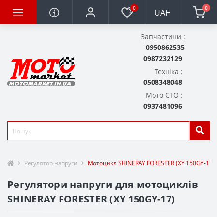
0
0
UAH
Запчастини :
0950862535
0987232129
Техніка :
0508348048
Мото СТО :
0937481096
Регулятор напруги
Мотоцикл SHINERAY FORESTER (XY 150GY-17)
Регулятори напруги для мотоциклів
SHINERAY FORESTER (XY 150GY-17)