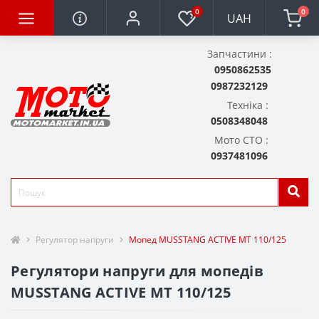
0
0
UAH
Запчастини :
0950862535
0987232129
Техніка :
0508348048
Мото СТО :
0937481096
Регулятор напруги
Мопед MUSSTANG ACTIVE MT 110/125
Регулятори напруги для мопедів
MUSSTANG ACTIVE MT 110/125