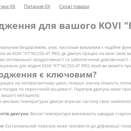
гуки (0)
Питання
(0)
Схожі товари
ження для вашого KOVI "К
мальним бездоріжжям, знає, наскільки важливим є надійне фун
их як KOVI "КТ"NC250-4Т PRO, де двигун працює на межі своїх м
и оптимальної продуктивності та забезпечення довговічності. 
ціально для моделі KOVI "КТ"NC250-4Т PRO, який ви можете пр
одження є ключовим?
рацює на чотиритактному циклі, генерує значну кількість тепла
их поїздок по пересіченій місцевості. Перегрів двигуна може при
и вашого мотоцикла:
 високих температурах двигун втрачає частину своєї заявленої
нтів двигуна:
Високі температури викликають швидше старіння
н:
Екстремальний перегрів може призвести до деформації голов