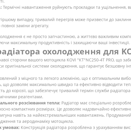
ті.
:
Термічні навантаження руйнують прокладки та ущільнення, в
гіршому випадку, тривалий перегрів може призвести до заклиню
повної заміни агрегату.
холодження є не просто запчастиною, а життєво важливим комп
уючи максимальну продуктивність і захищаючи ваші інвестиції.
радіатора охолодження для KO
авої сторони вашого мотоцикла KOVI "КТ"NC250-4Т PRO, що забез
нси оригінальної системи охолодження, що гарантує безшовну ін
овлений з міцного та легкого алюмінію, що є оптимальним виб
ь, що дозволяє максимально швидко та ефективно відводити теп
ть до корозії, що забезпечує тривалий термін служби радіатора 
імічними реагентами.
ального розсіювання тепла:
Радіатор має спеціально розробле
осно компактних розмірах. Це дозволяє надзвичайно ефективн
гуна навіть за найекстремальніших навантажень. Продуманий д
одження та аеродинаміку мотоцикла.
х умовах:
Конструкція радіатора розроблена з урахуванням вис