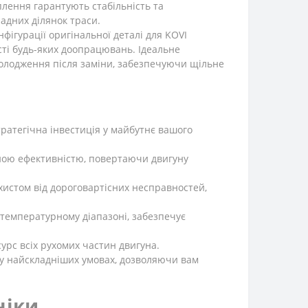
іплення гарантують стабільність та
адних ділянок траси.
фігурації оригінальної деталі для KOVI
сті будь-яких доопрацювань. Ідеальне
охолодження після заміни, забезпечуючи щільне
ратегічна інвестиція у майбутнє вашого
ою ефективністю, повертаючи двигуну
истом від дороговартісних несправностей,
температурному діапазоні, забезпечує
урс всіх рухомих частин двигуна.
 у найскладніших умовах, дозволяючи вам
ніки