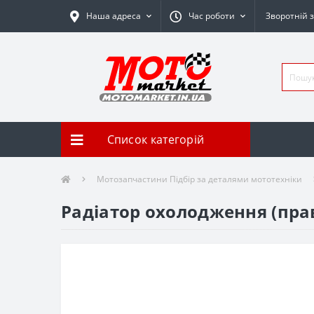
Наша адреса
Час роботи
Зворотній з
Список категорій
Мотозапчастини Підбір за деталями мототехніки
Радіатор охолодження (пра