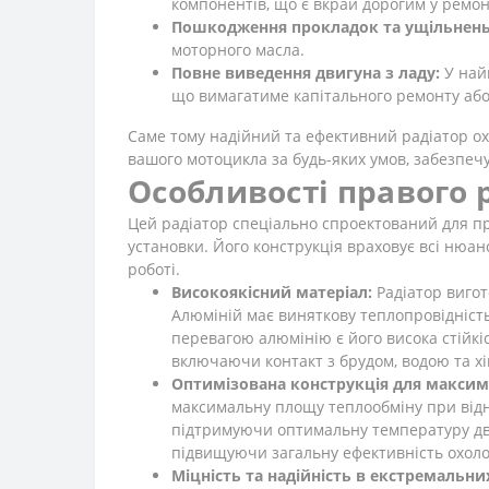
компонентів, що є вкрай дорогим у ремон
Пошкодження прокладок та ущільнень
моторного масла.
Повне виведення двигуна з ладу:
У най
що вимагатиме капітального ремонту або 
Саме тому надійний та ефективний радіатор о
вашого мотоцикла за будь-яких умов, забезпеч
Особливості правого 
Цей радіатор спеціально спроектований для пр
установки. Його конструкція враховує всі нюа
роботі.
Високоякісний матеріал:
Радіатор вигот
Алюміній має виняткову теплопровідніст
перевагою алюмінію є його висока стійкіс
включаючи контакт з брудом, водою та х
Оптимізована конструкція для максим
максимальну площу теплообміну при відн
підтримуючи оптимальну температуру дви
підвищуючи загальну ефективність охол
Міцність та надійність в екстремальни