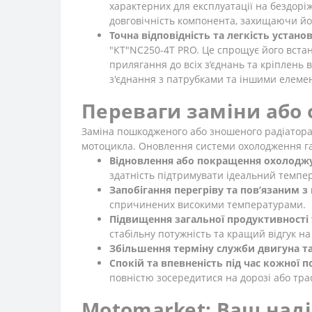
характерних для експлуатації на бездоріж
довговічність компонента, захищаючи йог
Точна відповідність та легкість устано
"КТ"NC250-4Т PRO. Це спрощує його встан
прилягання до всіх з’єднань та кріплень
з'єднання з патрубками та іншими елеме
Переваги заміни або 
Заміна пошкодженого або зношеного радіатора 
мотоцикла. Оновлення системи охолодження г
Відновлення або покращення охолоджу
здатність підтримувати ідеальний темп
Запобігання перегріву та пов’язаним 
спричинених високими температурами.
Підвищення загальної продуктивності 
стабільну потужність та кращий відгук на 
Збільшення терміну служби двигуна та
Спокій та впевненість під час кожної п
повністю зосередитися на дорозі або трас
Motomarket: Ваш наді