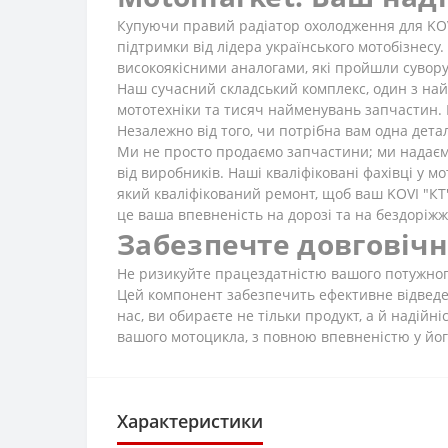
Купуючи правий радіатор охолодження для KOVI
підтримки від лідера українського мотобізнесу
високоякісними аналогами, які пройшли сувору 
Наш сучасний складський комплекс, один з най
мототехніки та тисяч найменувань запчастин. 
Незалежно від того, чи потрібна вам одна дета
Ми не просто продаємо запчастини; ми надаємо
від виробників. Наші кваліфіковані фахівці у 
який кваліфікований ремонт, щоб ваш KOVI "КТ"
це ваша впевненість на дорозі та на бездоріжж
Забезпечте довговічн
Не ризикуйте працездатністю вашого потужного
Цей компонент забезпечить ефективне відведе
нас, ви обираєте не тільки продукт, а й надій
вашого мотоцикла, з повною впевненістю у йог
Характеристики