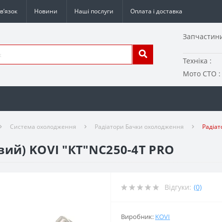
в’язок
Новини
Наші послуги
Оплата і доставка
Запчастини
Техніка :
Мото СТО :
Система охолодження
Радіатори Бачки охолодження
Радіат
вий) KOVI "КТ"NC250-4Т PRO
Відгуки:
(0)
Виробник:
KOVI