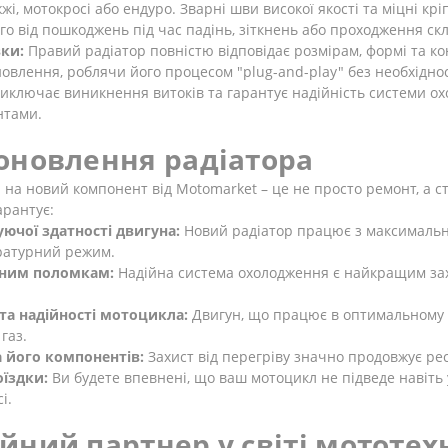
жі, мотокросі або ендуро. Зварні шви високої якості та міцні кр
о від пошкоджень під час падінь, зіткнень або проходження скл
вки:
Правий радіатор повністю відповідає розмірам, формі та кон
овлення, роблячи його процесом "plug-and-play" без необхідно
 виключає виникнення витоків та гарантує надійність системи 
нтами.
оновлення радіатора
на новий компонент від Motomarket – це не просто ремонт, а ст
арантує:
ючої здатності двигуна:
Новий радіатор працює з максимальн
ературний режим.
з ним поломкам:
Надійна система охолодження є найкращим зах
та надійності мотоцикла:
Двигун, що працює в оптимальному 
газ.
 його компонентів:
Захист від перегріву значно продовжує рес
оїздки:
Ви будете впевнені, що ваш мотоцикл не підведе навіть
і.
йний партнер у світі мототех