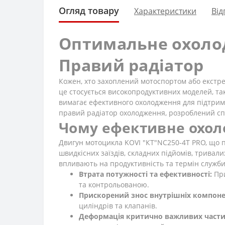
Огляд товару
Характеристики
Від
Оптимальне охолод
Правий радіатор
Кожен, хто захоплений мотоспортом або екстре
це стосується високопродуктивних моделей, так
вимагає ефективного охолодження для підтримк
правий радіатор охолодження, розроблений спе
Чому ефективне охол
Двигун мотоцикла KOVI "КТ"NC250-4Т PRO, що п
швидкісних заїздів, складних підйомів, тривал
впливають на продуктивність та термін служб
Втрата потужності та ефективності:
При
та контрольованою.
Прискорений знос внутрішніх компоне
циліндрів та клапанів.
Деформація критично важливих части