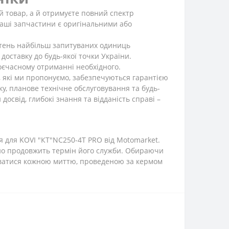
й товар, а й отримуєте повний спектр
 наші запчастини є оригінальними або
сотень найбільш запитуваних одиниць
оставку до будь-якої точки України.
воєчасному отриманні необхідного.
 які ми пропонуємо, забезпечуються гарантією
ку, планове технічне обслуговування та будь-
освід, глибокі знання та відданість справі –
 для KOVI "КТ"NC250-4Т PRO від Motomarket.
чно продовжить термін його служби. Обираючи
джуватися кожною миттю, проведеною за кермом