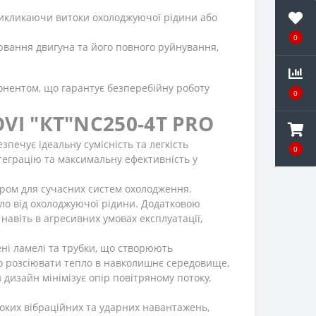
икликаючи витоки охолоджуючої рідини або
0
вання двигуна та його повного руйнування,
онентом, що гарантує безперебійну роботу
0
VI "КТ"NC250-4Т PRO
печує ідеальну сумісність та легкість
0
теграцію та максимальну ефективність у
ором для сучасних систем охолодження.
ло від охолоджуючої рідини. Додатковою
навіть в агресивних умовах експлуатації,
ні ламелі та трубки, що створюють
о розсіювати тепло в навколишнє середовище,
изайн мінімізує опір повітряному потоку,
оких вібраційних та ударних навантажень,