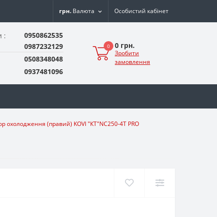
грн.
Валюта
Особистий кабінет
0950862535
 :
0 грн.
0987232129
0
Зробити
0508348048
замовлення
0937481096
ор охолодження (правий) KOVI "КТ"NC250-4Т PRO