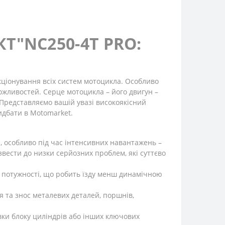
Т"NC250-4Т PRO:
кціонування всіх систем мотоцикла. Особливо
ожливостей. Серце мотоцикла – його двигун –
Представляємо вашій увазі високоякісний
идбати в Motomarket.
, особливо під час інтенсивних навантажень –
звести до низки серйозних проблем, які суттєво
 потужності, що робить їзду менш динамічною
 та знос металевих деталей, поршнів,
ки блоку циліндрів або інших ключових