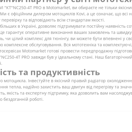
 "КТ"NC250-4Т PRO в Motomarket, ви обираєте не тільки якісни
. Ми є офіційним дилером мотоциклів Kovi, а це означає, що всі
перевірку та відповідають всім стандартам якості.
більших в Україні, дозволяє підтримувати постійну наявність 
Це гарантує оперативне виконання ваших замовлень та швидку д
ль, чи цілий комплекс для тюнінгу, ви можете бути впевнені у с
 комплексне обслуговування. Вся мототехніка та комплектуючі,
мотосервісах Motomarket готові провести передпродажну підготов
NC250-4Т PRO завжди був у ідеальному стані. Наш багаторічний д
і.
ість та продуктивність
 мотоцикла. Інвестуйте в якісний правий радіатор охолодження
ння тепла, надійно захистить ваш двигун від перегріву та зна
ність, якість та експертну підтримку, яка дозволить вам насоло
о бездоганній роботі.