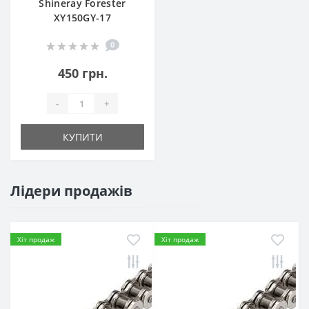
Shineray Forester
XY150GY-17
0
450 грн.
-
+
КУПИТИ
Лідери продажів
Хіт продаж
Хіт продаж