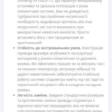
Shineray XY150GY-17, що гарантує безпроблемну
установку та ідеальну інтеграцію з усіма
елементами системи. Вам не доведеться
турбуватися про проблеми несумісності,
необхідність модифікації кріплень або інші
незручності, які часто виникають при
використанні неякісних аналогів. Просто
встановіть його, і він працюватиме як
оригінальний.
Стійкість до екстремальних умов.
Конструкція
привода враховує особливості експлуатації
мотоциклів у різних кліматичних та дорожніх
умовах. Він ефективно працює як за високих, так і
за низьких температур, витримує вібрації та
ударні навантаження, забезпечуючи стабільну
роботу системи спідометра навіть під час їзди по
пересіченій місцевості або в складних погодних
умовах.
Легкість заміни.
Завдяки стандартним розмірам
та кріпленням, заміна привода спідометра є
відносно простою процедурою, яка не вимагає
спеціалізованих інструментів чи глибоких знань