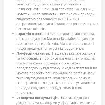
комплекс. Це дозволяє нам підтримувати в
наявності сотні найбільш запитуваних одиниць
мототехніки та запчастин, включаючи приводи
спідометрів для Shineray XY150GY-17, і
оперативно виконувати заявки як роздрібних, так
і оптових клієнтів.
Гарантія якості.
Всі запчастини та мототехніка,
що пропонуються Motomarket, забезпечуються
гарантією від виробників. Ми впевнені у якості
нашої продукції та готові підтвердити це.
Професійний сервіс.
Наша мережа мотосалонів
та мотосервісів пропонує повний спектр послуг.
Вся мототехніка проходить обов'язкову
передпродажну підготовку. У ході експлуатації ви
можете провести все необхідне за регламентом
техобслуговування та кваліфікований ремонт.
Наші фахівці готові допомогти вам з установкою
привода спідометра та будь-яким іншим
ремонтом.
Експертна консультація.
Наші менеджери є
досвідченими фахівцями у сфері мототехніки та