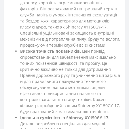
до зносу, корозії та агресивних зовнішніх
факторів. Він розрахований на тривалий термін
служби навіть в умовах інтенсивної експлуатації
та бездоріжжя, характерного для мотоциклів
класу ендуро, таких як Shineray XY150GY-17.
Спеціальні ущільнювачі захищають внутрішні
механізми від потрапляння пилу, бруду та вологи,
продовжуючи термін служби всієї системи.
Висока точність показників.
Цей привід
спроектований для забезпечення максимально
точних показників швидкості та пробігу. Це
критично важливо не тільки для дотримання
Правил дорожнього руху та уникнення штрафів, а
й для правильного планування технічного
обслуговування вашого мотоцикла, оцінки
ефективності використання пального та
контролю загального стану техніки. Кожен
кілометр, пройдений вашим Shineray XY150GY-17,
буде врахований з максимальною точністю.
Ідеальна сумісність з Shineray XY150GY-17.
Деталь розроблена спеціально для моделі