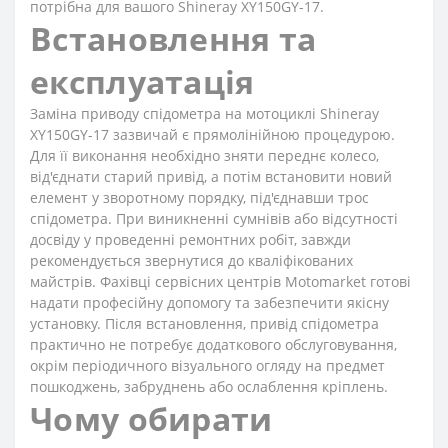
потрібна для вашого Shineray XY150GY-17.
Встановлення та
експлуатація
Заміна приводу спідометра на мотоциклі Shineray
XY150GY-17 зазвичай є прямолінійною процедурою.
Для її виконання необхідно зняти переднє колесо,
від'єднати старий привід, а потім встановити новий
елемент у зворотному порядку, під'єднавши трос
спідометра. При виникненні сумнівів або відсутності
досвіду у проведенні ремонтних робіт, завжди
рекомендується звернутися до кваліфікованих
майстрів. Фахівці сервісних центрів Motomarket готові
надати професійну допомогу та забезпечити якісну
установку. Після встановлення, привід спідометра
практично не потребує додаткового обслуговування,
окрім періодичного візуального огляду на предмет
пошкоджень, забруднень або ослаблення кріплень.
Чому обирати