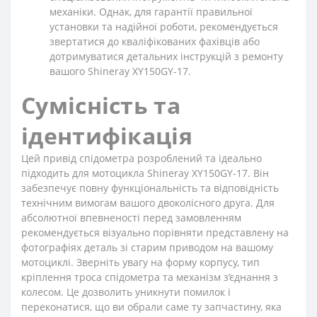
механіки. Однак, для гарантії правильної
установки та надійної роботи, рекомендується
звертатися до кваліфікованих фахівців або
дотримуватися детальних інструкцій з ремонту
вашого Shineray XY150GY-17.
Сумісність та
ідентифікація
Цей привід спідометра розроблений та ідеально
підходить для мотоцикла Shineray XY150GY-17. Він
забезпечує повну функціональність та відповідність
технічним вимогам вашого двоколісного друга. Для
абсолютної впевненості перед замовленням
рекомендується візуально порівняти представлену на
фотографіях деталь зі старим приводом на вашому
мотоциклі. Зверніть увагу на форму корпусу, тип
кріплення троса спідометра та механізм з’єднання з
колесом. Це дозволить уникнути помилок і
переконатися, що ви обрали саме ту запчастину, яка