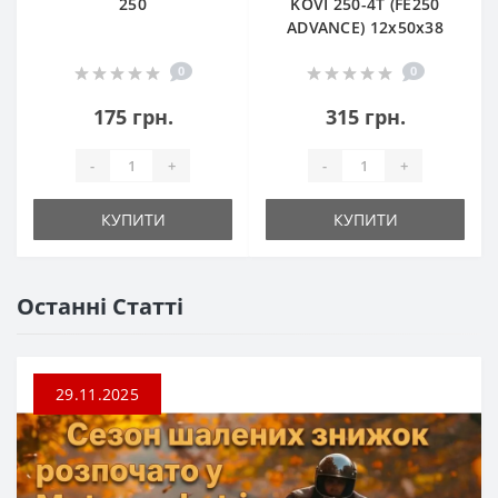
250
KOVI 250-4T (FE250
ADVANCE) 12х50х38
0
0
175 грн.
315 грн.
-
+
-
+
КУПИТИ
КУПИТИ
Останні Статті
29.11.2025