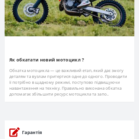
Як обкатати новий мотоцикл ?
Обкатка мотоцикла — це важливий етап, який дає змогу
деталям та вузлам притертися одне до одного. Проводити
її потрібно в щадному режимі, поступово підвищуючи
навантаження на техніку. Правильно виконана обкатка
допомагає збільшити ресурс мотоцикла та запо..
Гарантія