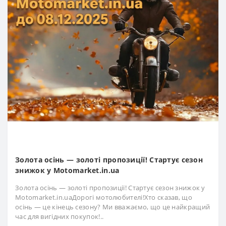
Золота осінь — золоті пропозиції! Стартує сезон
знижок у Motomarket.in.ua
Золота осінь — золоті пропозиції! Стартує сезон знижок у
Motomarket.in.uaДорогі мотолюбителі!Хто сказав, що
осінь — це кінець сезону? Ми вважаємо, що це найкращий
час для вигідних покупок!..