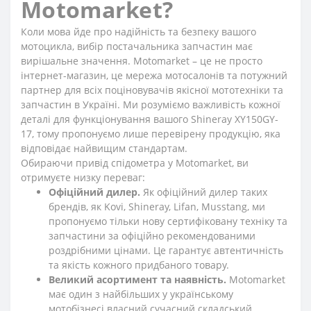
Motomarket?
Коли мова йде про надійність та безпеку вашого
мотоцикла, вибір постачальника запчастин має
вирішальне значення. Motomarket – це не просто
інтернет-магазин, це мережа мотосалонів та потужний
партнер для всіх поціновувачів якісної мототехніки та
запчастин в Україні. Ми розуміємо важливість кожної
деталі для функціонування вашого Shineray XY150GY-
17, тому пропонуємо лише перевірену продукцію, яка
відповідає найвищим стандартам.
Обираючи привід спідометра у Motomarket, ви
отримуєте низку переваг:
Офіційний дилер.
Як офіційний дилер таких
брендів, як Kovi, Shineray, Lifan, Musstang, ми
пропонуємо тільки нову сертифіковану техніку та
запчастини за офіційно рекомендованими
роздрібними цінами. Це гарантує автентичність
та якість кожного придбаного товару.
Великий асортимент та наявність.
Motomarket
має один з найбільших у українському
мотобізнесі власний сучасний складський