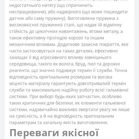
недостатнього натягу (що спричинить
неспрацювання), або надмірного (що може пошкодити
датчик або саму пружину). Виготовлена пружина з
високоякісної пружинної сталі, що надає їй відмінну
стійкість до циклічних навантажень, втоми металу, а
також ефективну протидію корозії та іншим
механічним впливам. Додаткове захисне покриття, яке
часто застосовується на таких деталях, ефективно
захищає її від агресивного впливу зовнішнього
середовища, такого як волога, бруд, пил та дорожні
реагенти, що значно подовжує термін її служби. Точна
відповідність оригінальним розмірам та висока
міцність матеріалу гарантують довготривалий термін
служби та максимально надійну роботу всієї гальмівної
системи. При виборі будь-яких запчастин, особливо
таких критичних для безпеки, як елементи гальмівної
системи, надзвичайно важливо звертати увагу не лише
на сумісність, а й на відповідність оригінальним
параметрам та загальну якість виготовлення.
Переваги якісної