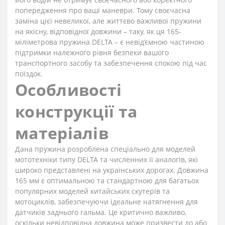
попередження про ваші маневри. Тому своєчасна
заміна цієї невеликої, але життєво важливої пружини
на якісну, відповідної довжини – таку, як ця 165-
міліметрова пружина DELTA – є невід’ємною частиною
підтримки належного рівня безпеки вашого
транспортного засобу та забезпечення спокою під час
поїздок.
Особливості
конструкції та
матеріалів
Дана пружина розроблена спеціально для моделей
мототехніки типу DELTA та численних її аналогів, які
широко представлені на українських дорогах. Довжина
165 мм є оптимальною та стандартною для багатьох
популярних моделей китайських скутерів та
мотоциклів, забезпечуючи ідеальне натягнення для
датчиків заднього гальма. Це критично важливо,
оскільки невідповідна довжина може призвести до або