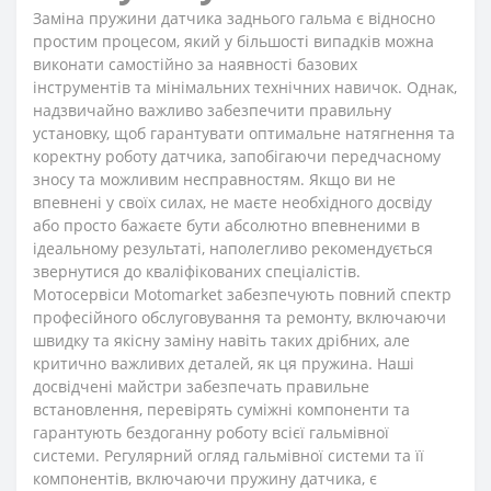
Заміна пружини датчика заднього гальма є відносно
простим процесом, який у більшості випадків можна
виконати самостійно за наявності базових
інструментів та мінімальних технічних навичок. Однак,
надзвичайно важливо забезпечити правильну
установку, щоб гарантувати оптимальне натягнення та
коректну роботу датчика, запобігаючи передчасному
зносу та можливим несправностям. Якщо ви не
впевнені у своїх силах, не маєте необхідного досвіду
або просто бажаєте бути абсолютно впевненими в
ідеальному результаті, наполегливо рекомендується
звернутися до кваліфікованих спеціалістів.
Мотосервіси Motomarket забезпечують повний спектр
професійного обслуговування та ремонту, включаючи
швидку та якісну заміну навіть таких дрібних, але
критично важливих деталей, як ця пружина. Наші
досвідчені майстри забезпечать правильне
встановлення, перевірять суміжні компоненти та
гарантують бездоганну роботу всієї гальмівної
системи. Регулярний огляд гальмівної системи та її
компонентів, включаючи пружину датчика, є