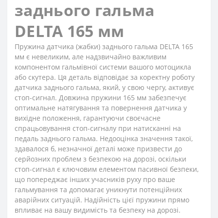
заднього гальма
DELTA 165 мм
Пружина датчика (жабки) заднього гальма DELTA 165
мм є невеликим, але надзвичайно важливим
компонентом гальмівної системи вашого мотоцикла
або скутера. Ця деталь відповідає за коректну роботу
датчика заднього гальма, який, у свою чергу, активує
стоп-сигнал. Довжина пружини 165 мм забезпечує
оптимальне натягування та повернення датчика у
вихідне положення, гарантуючи своєчасне
спрацьовування стоп-сигналу при натисканні на
педаль заднього гальма. Недооцінка значення такої,
здавалося б, незначної деталі може призвести до
серйозних проблем з безпекою на дорозі, оскільки
стоп-сигнал є ключовим елементом пасивної безпеки,
що попереджає інших учасників руху про ваше
гальмування та допомагає уникнути потенційних
аварійних ситуацій. Надійність цієї пружини прямо
впливає на вашу видимість та безпеку на дорозі.