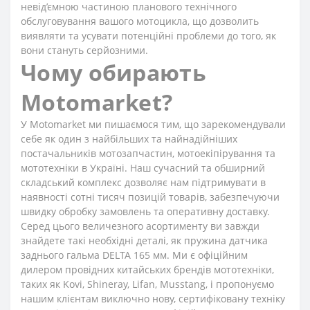
невід’ємною частиною планового технічного
обслуговування вашого мотоцикла, що дозволить
виявляти та усувати потенційні проблеми до того, як
вони стануть серйозними.
Чому обирають
Motomarket?
У Motomarket ми пишаємося тим, що зарекомендували
себе як один з найбільших та найнадійніших
постачальників мотозапчастин, мотоекіпірування та
мототехніки в Україні. Наш сучасний та обширний
складський комплекс дозволяє нам підтримувати в
наявності сотні тисяч позицій товарів, забезпечуючи
швидку обробку замовлень та оперативну доставку.
Серед цього величезного асортименту ви завжди
знайдете такі необхідні деталі, як пружина датчика
заднього гальма DELTA 165 мм. Ми є офіційним
дилером провідних китайських брендів мототехніки,
таких як Kovi, Shineray, Lifan, Musstang, і пропонуємо
нашим клієнтам виключно нову, сертифіковану техніку