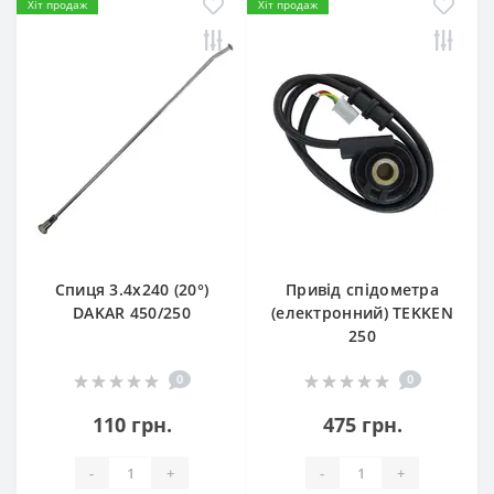
Хіт продаж
Хіт продаж
Спиця 3.4х240 (20°)
Привід спідометра
DAKAR 450/250
(електронний) TEKKEN
250
0
0
110 грн.
475 грн.
-
+
-
+