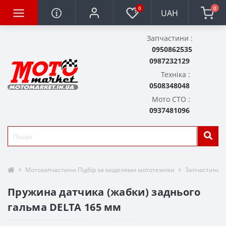
0
0
UAH
Запчастини :
0950862535
0987232129
Техніка :
0508348048
Мото СТО :
0937481096
Мотозапчастини Підбір за моделями мототехніки
Запчастини д
Пружина датчика (жабки) заднього
гальма DELTA 165 мм