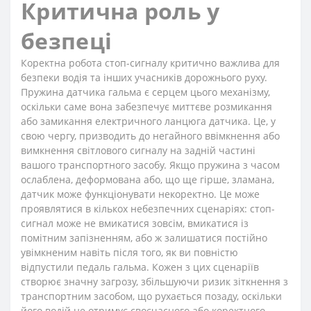
Критична роль у
безпеці
Коректна робота стоп-сигналу критично важлива для
безпеки водія та інших учасників дорожнього руху.
Пружина датчика гальма є серцем цього механізму,
оскільки саме вона забезпечує миттєве розмикання
або замикання електричного ланцюга датчика. Це, у
свою чергу, призводить до негайного ввімкнення або
вимкнення світлового сигналу на задній частині
вашого транспортного засобу. Якщо пружина з часом
ослаблена, деформована або, що ще гірше, зламана,
датчик може функціонувати некоректно. Це може
проявлятися в кількох небезпечних сценаріях: стоп-
сигнал може не вмикатися зовсім, вмикатися із
помітним запізненням, або ж залишатися постійно
увімкненим навіть після того, як ви повністю
відпустили педаль гальма. Кожен з цих сценаріїв
створює значну загрозу, збільшуючи ризик зіткнення з
транспортним засобом, що рухається позаду, оскільки
його водій не отримує своєчасного або коректного