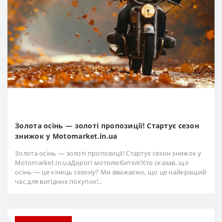
Золота осінь — золоті пропозиції! Стартує сезон
знижок у Motomarket.in.ua
Золота осінь — золоті пропозиції! Стартує сезон знижок у
Motomarket.in.uaДорогі мотолюбителі!Хто сказав, що
осінь — це кінець сезону? Ми вважаємо, що це найкращий
час для вигідних покупок!..