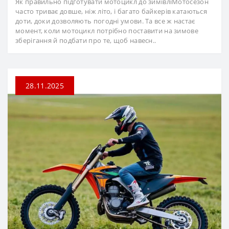
Як правильно підготувати мотоцикл до зимівліМотосезон
часто триває довше, ніж літо, і багато байкерів катаються
доти, доки дозволяють погодні умови. Та все ж настає
момент, коли мотоцикл потрібно поставити на зимове
зберігання й подбати про те, щоб навесн..
28.11.2025