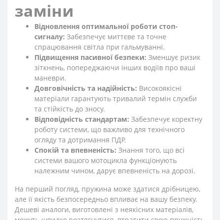
заміни
Відновлення оптимальної роботи стоп-
сигналу:
Забезпечує миттєве та точне
спрацювання світла при гальмуванні.
Підвищення пасивної безпеки:
Зменшує ризик
зіткнень, попереджаючи інших водіїв про ваші
маневри.
Довговічність та надійність:
Високоякісні
матеріали гарантують тривалий термін служби
та стійкість до зносу.
Відповідність стандартам:
Забезпечує коректну
роботу системи, що важливо для технічного
огляду та дотримання ПДР.
Спокій та впевненість:
Знання того, що всі
системи вашого мотоцикла функціонують
належним чином, дарує впевненість на дорозі.
На перший погляд, пружина може здатися дрібницею,
але її якість безпосередньо впливає на вашу безпеку.
Дешеві аналоги, виготовлені з неякісних матеріалів,
можуть швидко розтягнутися, втратити свою пружність