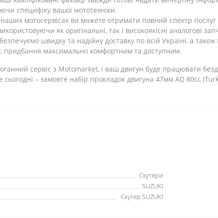
уючи специфіку вашої мототехніки.
 наших мотосервісах ви можете отримати повний спектр послуг з
користовуючи як оригінальні, так і високоякісні аналогові зап
безпечуємо швидку та надійну доставку по всій Україні, а також
ес придбання максимально комфортним та доступним.
здоганний сервіс з Motomarket, і ваш двигун буде працювати бе
е сьогодні – замовте набір прокладок двигуна 47мм AD 80сс (Tur
Скутери
SUZUKI
Скутер SUZUKI