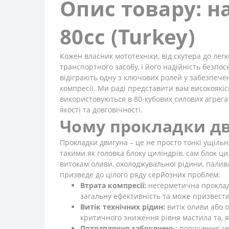
Опис товару: н
80сс (Turkey)
Кожен власник мототехніки, від скутера до лег
транспортного засобу, і його надійність безпо
відіграють одну з ключових ролей у забезпече
компресії. Ми раді представити вам високоякіс
використовуються в 80-кубових силових агрега
якості та довговічності.
Чому прокладки дв
Прокладки двигуна – це не просто тонкі ущіль
такими як головка блоку циліндрів, сам блок ци
витокам оливи, охолоджувальної рідини, палив
призведе до цілого ряду серйозних проблем:
Втрата компресії:
негерметична прокладка
загальну ефективність та може призвести
Витік технічних рідин:
витік оливи або 
критичного зниження рівня мастила та, я
Потрапляння забруднень:
порушення гер