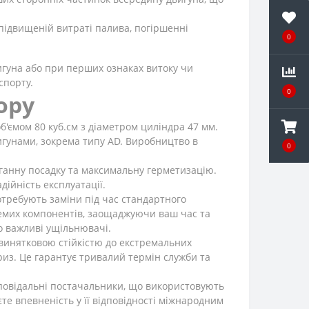
підвищеній витраті палива, погіршенні
0
игуна або при перших ознаках витоку чи
спорту.
0
ору
'ємом 80 куб.см з діаметром циліндра 47 мм.
игунами, зокрема типу AD. Виробництво в
0
ганну посадку та максимальну герметизацію.
ійність експлуатації.
потребують заміни під час стандартного
ремих компонентів, заощаджуючи ваш час та
о важливі ущільнювачі.
я винятковою стійкістю до екстремальних
риз. Це гарантує тривалий термін служби та
повідальні постачальники, що використовують
те впевненість у її відповідності міжнародним