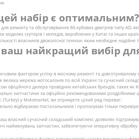
ам.
 цей набір є оптимальним
для ремонту та обслуговування 80-кубових двигунів типу AD, як
ох моделях скутерів і мопедів, вироблених у Китаї та інших кра
лькості власників двоколісної техніки, яким необхідне надійне 
 ваш найкращий вибір дл
ючовим фактором успіху в якісному ремонті та довготривалому 
е велика мережа мотосалонів по всій Україні та сучасний склад
м офіційного дилера провідних китайських брендів, таких як Kov
інальні запчастини за офіційно рекомендованими роздрібними 
(Turkey) у Motomarket, ви отримуєте цілий ряд переваг:
ельно відбираємо постачальників і пропонуємо тільки перевіре
аш власний сучасний складський комплекс дозволяє підтримуват
ячі найменувань запчастин, забезпечуючи оперативну обробку т
аші кваліфіковані фахівці завжди готові надати вичерпну інфо