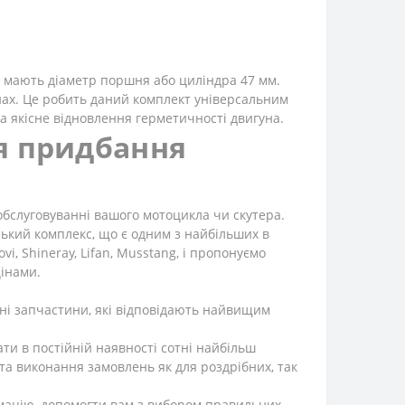
?
і мають діаметр поршня або циліндра 47 мм.
їнах. Це робить даний комплект універсальним
та якісне відновлення герметичності двигуна.
я придбання
обслуговуванні вашого мотоцикла чи скутера.
ський комплекс, що є одним з найбільших в
i, Shineray, Lifan, Musstang, і пропонуємо
цінами.
ні запчастини, які відповідають найвищим
и в постійній наявності сотні найбільш
а виконання замовлень як для роздрібних, так
рмацію, допомогти вам з вибором правильних