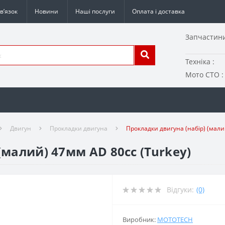
в’язок
Новини
Наші послуги
Оплата і доставка
Запчастини
Техніка :
Мото СТО :
Двигун
Прокладки двигуна
Прокладки двигуна (набір) (мали
(малий) 47мм AD 80сс (Turkey)
Відгуки:
(0)
Виробник:
MOTOTECH