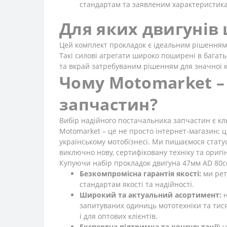
стандартам та заявленим характеристик
Для яких двигунів
Цей комплект прокладок є ідеальним рішенням 
Такі силові агрегати широко поширені в багать
та вкрай затребуваним рішенням для значної кі
Чому Motomarket –
запчастин?
Вибір надійного постачальника запчастин є кл
Motomarket – це не просто інтернет-магазин; ц
українському мотобізнесі. Ми пишаємося статусо
виключно нову, сертифіковану техніку та ориг
Купуючи набір прокладок двигуна 47мм AD 80сс 
Безкомпромісна гарантія якості:
ми рет
стандартам якості та надійності.
Широкий та актуальний асортимент:
н
запитуваних одиниць мототехніки та тис
і для оптових клієнтів.
Експертна підтримка та консультації:
н