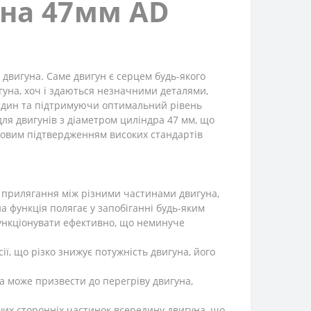
уна 47мм AD
 двигуна. Саме двигун є серцем будь-якого
гуна, хоч і здаються незначними деталями,
 рідин та підтримуючи оптимальний рівень
для двигунів з діаметром циліндра 47 мм, що
тковим підтвердженням високих стандартів
е прилягання між різними частинами двигуна,
на функція полягає у запобіганні будь-яким
 функціонувати ефективно, що неминуче
ї, що різко знижує потужність двигуна, його
а може призвести до перегріву двигуна,
ших сторонніх частинок всередину двигуна, що