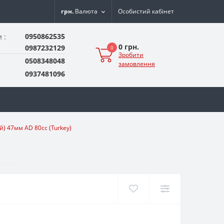
грн.
Валюта
Особистий кабінет
0950862535
 :
0 грн.
0987232129
0
Зробити
0508348048
замовлення
0937481096
й) 47мм AD 80сс (Turkey)