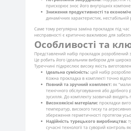
прискорює знос його внутрішніх компонен
Зниження продуктивності та економічн
динамічних характеристик, нестабільній 
Саме тому регулярна заміна прокладок під час
несправності є критично важливою для забезпе
Особливості та кл
Представлений набір прокладок розроблений з у
Це робить його ідеальним вибором для широког
Туреччині підкреслює високу якість виготовле
Ідеальна сумісність:
цей набір розробле
Кожна прокладка в комплекті точно відпо
Повний та зручний комплект:
як "малий
технічного обслуговування або дрібного 
зусилля. До комплекту зазвичай входять 
Високоякісні матеріали:
прокладки вигот
температур, високого тиску та агресивни
збереження герметичності протягом усьог
Надійність турецького виробництва:
т
сучасні технології та суворий контроль я