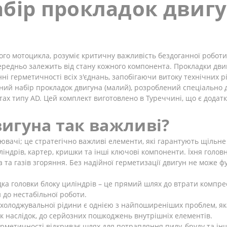
абір прокладок двиг
кого мотоцикла, розуміє критичну важливість бездоганної роботи
середньо залежить від стану кожного компонента. Прокладки дви
нні герметичності всіх з'єднань, запобігаючи витоку технічних
ний набір прокладок двигуна (малий), розроблений спеціально 
тах типу AD. Цей комплект виготовлено в Туреччині, що є дода
игуна так важливі?
нювачі; це стратегічно важливі елементи, які гарантують щільн
ліндрів, картер, кришки та інші ключові компоненти. Їхня голов
а та газів згоряння. Без надійної герметизації двигун не може
 головки блоку циліндрів – це прямий шлях до втрати компресі
 до нестабільної роботи.
охолоджувальної рідини є однією з найпоширеніших проблем, як
к наслідок, до серйозних пошкоджень внутрішніх елементів.
метичності відкриває шлях для потрапляння пилу, бруду та ін