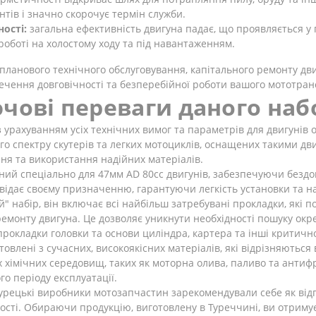
тів і значно скорочує термін служби.
ості:
загальна ефективність двигуна падає, що проявляється у 
роботі на холостому ходу та під навантаженням.
 планового технічного обслуговування, капітального ремонту дв
чення довговічності та безперебійної роботи вашого мототран
ючові переваги даного наб
рахуванням усіх технічних вимог та параметрів для двигунів об
о спектру скутерів та легких мотоциклів, оснащених такими дв
ння та використання надійних матеріалів.
ний спеціально для 47мм AD 80сс двигунів, забезпечуючи бездо
відає своєму призначенню, гарантуючи легкість установки та над
" набір, він включає всі найбільш затребувані прокладки, які 
ремонту двигуна. Це дозволяє уникнути необхідності пошуку ок
прокладки головки та основи циліндра, картера та інші критичн
овлені з сучасних, високоякісних матеріалів, які відрізняютьс
х хімічних середовищ, таких як моторна олива, паливо та антиф
о періоду експлуатації.
урецькі виробники мотозапчастин зарекомендували себе як від
кості. Обираючи продукцію, виготовлену в Туреччині, ви отримує