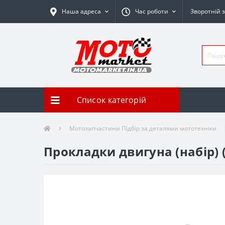
Наша адреса
Час роботи
Зворотній з
Список категорій
Мотозапчастини Підбір за деталями мототехніки
Прокладки двигуна (набір) 