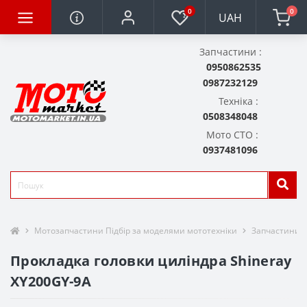
0
0
UAH
Запчастини :
0950862535
0987232129
Техніка :
0508348048
Мото СТО :
0937481096
Мотозапчастини Підбір за моделями мототехніки
Запчастини д
Прокладка головки циліндра Shineray
XY200GY-9A