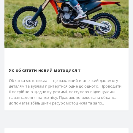
Як обкатати новий мотоцикл ?
Обкатка мотоцикла — це важливий етап, який дає змогу
деталям та вузлам притертися одне до одного. Проводити
її потрібно в щадному режимі, поступово підвищуючи
навантаження на техніку. Правильно виконана обкатка
допомагає збільшити ресурс мотоцикла та запо..