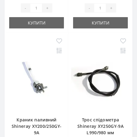
-
+
-
+
КУПИТИ
КУПИТИ
Краник паливний
Трос спідометра
Shineray XY200/250GY-
Shineray XY250GY-9A
9A
L990/980 мм