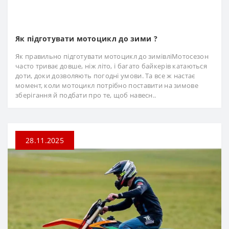
Як підготувати мотоцикл до зими ?
Як правильно підготувати мотоцикл до зимівліМотосезон
часто триває довше, ніж літо, і багато байкерів катаються
доти, доки дозволяють погодні умови. Та все ж настає
момент, коли мотоцикл потрібно поставити на зимове
зберігання й подбати про те, щоб навесн..
28.11.2025