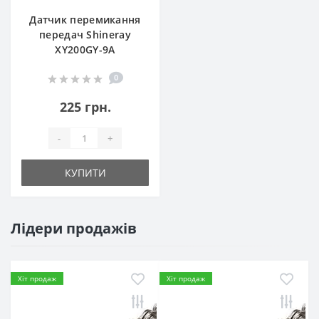
Датчик перемикання
передач Shineray
XY200GY-9A
0
225 грн.
-
+
КУПИТИ
Лідери продажів
Хіт продаж
Хіт продаж