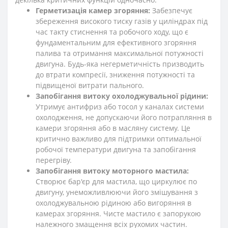
Герметизація камер згоряння:
Забезпечує
збереження високого тиску газів у циліндрах під
час такту стиснення та робочого ходу, що є
фундаментальним для ефективного згоряння
палива та отримання максимальної потужності
двигуна. Будь-яка негерметичність призводить
до втрати компресії, зниження потужності та
підвищеної витрати пального.
Запобігання витоку охолоджувальної рідини:
Утримує антифриз або тосол у каналах системи
охолодження, не допускаючи його потрапляння в
камери згоряння або в масляну систему. Це
критично важливо для підтримки оптимальної
робочої температури двигуна та запобігання
перегріву.
Запобігання витоку моторного мастила:
Створює бар'єр для мастила, що циркулює по
двигуну, унеможливлюючи його змішування з
охолоджувальною рідиною або вигоряння в
камерах згоряння. Чисте мастило є запорукою
належного змащення всіх рухомих частин.