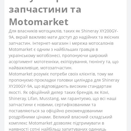
запчастини та
Motomarket
Для власників мотоциклів, таких як Shineray XY200GY-
9A, вкрай важливо мати доступ до надійних та якісних
запчастин. Інтернет-магазин і мережа мотосалонів
Motomarket є одним з найбільших гравців в
українському мотобізнесі, пропонуючи широкий
асортимент мототехніки, екіпірування, тюнінгу та, що
найважливіше, мотозапчастин.
Motomarket розуміє потреби своїх клієнтів, тому ми
пропонуємо прокладки головки циліндра для Shineray
XY200GY-9A, що відповідають високим стандартам
якості. Як офіційний дилер таких брендів, як Kovi,
Shineray, Lifan, Musstang, ми гарантуємо, що всі наші
запчастини є новими, сертифікованими та
поставляються за офіційно рекомендованими
роздрібними цінами. Великий власний складський
комплекс Motomarket дозволяє підтримувати в
наявності сотні найбільш запитуваних одиниць