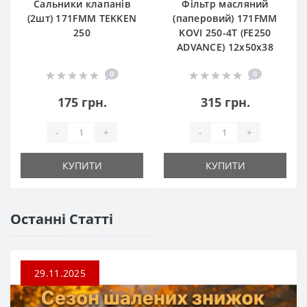
Сальники клапанів
Фільтр масляний
(2шт) 171FMM TEKKEN
(паперовий) 171FMM
250
KOVI 250-4T (FE250
ADVANCE) 12х50х38
0
0
175 грн.
315 грн.
-
+
-
+
КУПИТИ
КУПИТИ
Останні Статті
29.11.2025