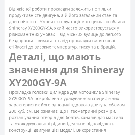
Від якісної роботи прокладки залежить не тільки
продуктивність двигуна, а й його загальний стан та
довговічність. Умови експлуатації мотоцикла, особливо
Shineray XY200GY-9A, який часто використовується у
різноманітних умовах – від міських вулиць до легкого
бездоріжжя – вимагають від прокладки виняткової
стійкості до високих температур, тиску та вібрацій.
Деталі, що мають
значення для Shineray
XY200GY-9A
Прокладка головки циліндра для мотоцикла Shineray
XY200GY-9A розроблена з урахуванням специфічних
характеристик його одноциліндрового двигуна об'ємом
200 куб. см. Це означає, що її геометричні розміри,
розташування отворів для болтів, каналів для мастила
та охолоджувальної рідини ідеально відповідають
конструкції двигуна цієї моделі. Використання