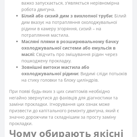
важко запускається, з'являється нерівномірна
робота двигуна.
Білий або сизий дим з вихлопної труби:
Білий
дим вказує на потрапляння охолоджувальної
рідини в камеру згоряння, сизий – на
потрапляння мастила.
Масляні плями в розширювальному бачку
охолоджувальної системи або емульсія в
маслі:
Свідчить про змішування рідин через
пошкоджену прокладку.
Зовнішні витоки мастила або
охолоджувальної рідини:
Видимі сліди потьоків
на стику головки та блоку циліндрів.
При появі будь-яких з цих симптомів необхідно
негайно звернутися до фахівців для діагностики та
заміни прокладки. Ігнорування цих ознак може
призвести до капітального ремонту двигуна, який є
значно дорожчим та складнішим за просту заміну
прокладки.
Чому обирають якісні