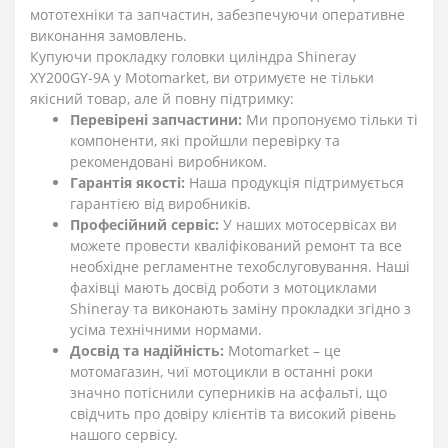
мототехніки та запчастин, забезпечуючи оперативне
виконання замовлень.
Купуючи прокладку головки циліндра Shineray
XY200GY-9A у Motomarket, ви отримуєте не тільки
якісний товар, але й повну підтримку:
Перевірені запчастини:
Ми пропонуємо тільки ті
компоненти, які пройшли перевірку та
рекомендовані виробником.
Гарантія якості:
Наша продукція підтримується
гарантією від виробників.
Професійний сервіс:
У наших мотосервісах ви
можете провести кваліфікований ремонт та все
необхідне регламентне техобслуговування. Наші
фахівці мають досвід роботи з мотоциклами
Shineray та виконають заміну прокладки згідно з
усіма технічними нормами.
Досвід та надійність:
Motomarket – це
мотомагазин, чиї мотоцикли в останні роки
значно потіснили суперників на асфальті, що
свідчить про довіру клієнтів та високий рівень
нашого сервісу.