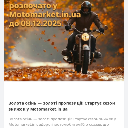
Золота осінь — золоті пропозиції! Стартує сезон
знижок у Motomarket.in.ua
Золота осінь — золоті пропозиції! Стартує сезон знижок у
Motomarket.in.uaДорогі мотолюбителі!Хто сказав, що