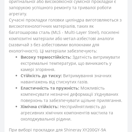
оригінальної або високоякісної сумісної прокладки є
запорукою успішного ремонту та тривалої роботи
агрегату.
Сучасні прокладки головки циліндра виготовляються з
високотехнологічних матеріалів, таких як
багатошарова сталь (MLS - Multi-Layer Steel), посилені
композитні матеріали або метал-азбестові аналоги
(зазвичай з без азбестовими волокнами для
екологічності). Ці матеріали забезпечують:
Високу термостійкість:
Здатність витримувати
екстремальні температури, що виникають у
камері згоряння.
Стійкість до тиску:
Витримування значних
навантажень від стиснутих газів.
Еластичність та пружність:
Можливість
компенсувати незначні деформації з'єднуваних
поверхонь та забезпечувати щільне прилягання.
Хімічна стійкість:
Несприйнятливість до
агресивних хімічних компонентів мастила та
охолоджувальної рідини.
При виборі прокладки для Shineray XY200GY-9A