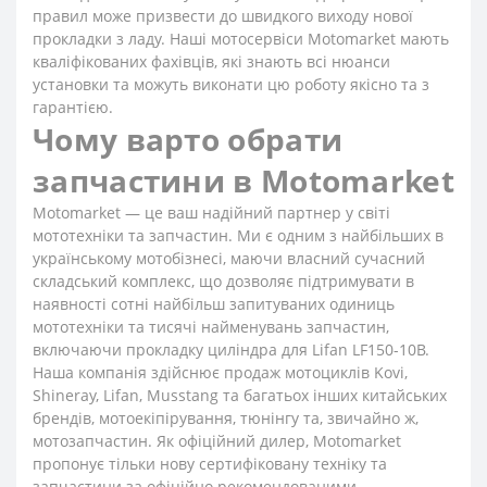
правил може призвести до швидкого виходу нової
прокладки з ладу. Наші мотосервіси Motomarket мають
кваліфікованих фахівців, які знають всі нюанси
установки та можуть виконати цю роботу якісно та з
гарантією.
Чому варто обрати
запчастини в Motomarket
Motomarket — це ваш надійний партнер у світі
мототехніки та запчастин. Ми є одним з найбільших в
українському мотобізнесі, маючи власний сучасний
складський комплекс, що дозволяє підтримувати в
наявності сотні найбільш запитуваних одиниць
мототехніки та тисячі найменувань запчастин,
включаючи прокладку циліндра для Lifan LF150-10B.
Наша компанія здійснює продаж мотоциклів Kovi,
Shineray, Lifan, Musstang та багатьох інших китайських
брендів, мотоекіпірування, тюнінгу та, звичайно ж,
мотозапчастин. Як офіційний дилер, Motomarket
пропонує тільки нову сертифіковану техніку та
запчастини за офіційно рекомендованими