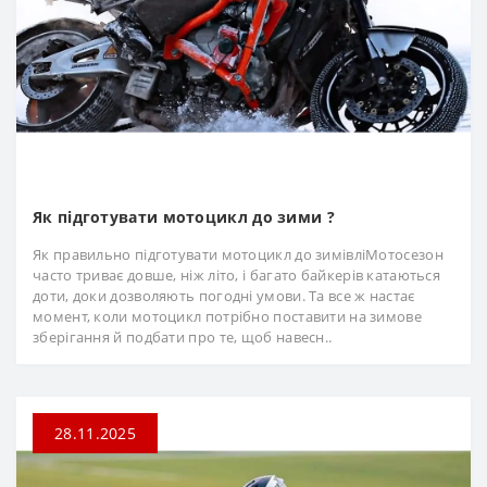
Як підготувати мотоцикл до зими ?
Як правильно підготувати мотоцикл до зимівліМотосезон
часто триває довше, ніж літо, і багато байкерів катаються
доти, доки дозволяють погодні умови. Та все ж настає
момент, коли мотоцикл потрібно поставити на зимове
зберігання й подбати про те, щоб навесн..
28.11.2025