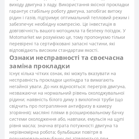
виходу двигуна з ладу. Використання якісної прокладки
гарантує стабільну роботу двигуна, запобігає витоку
рідин і газів, підтримує оптимальний тепловий режим і
забезпечує необхідну компресію. Це інвестиція в
довговічність вашого мотоцикла та безпеку поїздок. У
Motomarket ми розуміємо це, тому пропонуємо тільки
перевірені та сертифіковані запасні частини, які
відповідають високим стандартам якості.
Ознаки несправності та своєчасна
заміна прокладки
Існує кілька чітких ознак, які можуть вказувати на
несправність прокладки циліндра та вимагають
негайної уваги. До них відносяться: перегрів двигуна,
незважаючи на нормальний рівень охолоджувальної
рідини; наявність білого диму з вихлопної труби (що
свідчить про потрапляння антифризу в камеру
згоряння); масляні плями в розширювальному бачку
системи охолодження або, навпаки, емульсія на щупі
рівня масла; значна втрата потужності двигуна та
нерівномірна робота; бульбашки повітря в
розширювальному бачку, які з'являються при