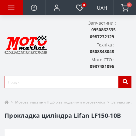
0
0
UAH
Запчастини :
0950862535
0987232129
Техніка :
0508348048
Мото СТО :
0937481096
Мотозапчастини Підбір за моделями мототехніки
Запчастини д
Прокладка циліндра Lifan LF150-10B