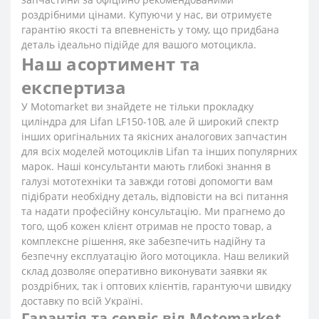
роздрібними цінами. Купуючи у нас, ви отримуєте
гарантію якості та впевненість у тому, що придбана
деталь ідеально підійде для вашого мотоцикла.
Наш асортимент та
експертиза
У Motomarket ви знайдете не тільки прокладку
циліндра для Lifan LF150-10B, але й широкий спектр
інших оригінальних та якісних аналогових запчастин
для всіх моделей мотоциклів Lifan та інших популярних
марок. Наші консультанти мають глибокі знання в
галузі мототехніки та завжди готові допомогти вам
підібрати необхідну деталь, відповісти на всі питання
та надати професійну консультацію. Ми прагнемо до
того, щоб кожен клієнт отримав не просто товар, а
комплексне рішення, яке забезпечить надійну та
безпечну експлуатацію його мотоцикла. Наш великий
склад дозволяє оперативно виконувати заявки як
роздрібних, так і оптових клієнтів, гарантуючи швидку
доставку по всій Україні.
Гарантія та сервіс від Motomarket