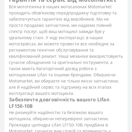
Вся мототехніка в наших мотосалонах Motomarket
проходить обов'язкову передпродажну підготовку та
забезпечується гарантією від виробників. Ми не
просто продаємо запчастини, ми надаємо повний
спектр послуг, щоб ваш мотоцикл завжди був у
ідеальному стані. У ході експлуатації, в наших
мотосервісах, ви можете провести все необхідне за
регламентом технічне обслуговування та
кваліфікований ремонт. Наші механіки використовують
сучасне обладнання та оригінальні інструменти, а
також мають багаторічний досвід роботи з
мотоциклами Lifan та іншими брендами. Обираючи
Motomarket, ви обираєте не тільки якісні запчастини,
але й надійний сервіс та підтримку на всіх етапах
експлуатації вашого мотоцикла.
Забезпечте довговічність вашого Lifan
LF150-10B
Не ризикуйте надійністю та безпекою вашого
мотоцикла, обираючи неперевірені запчастини.
Прокладка циліндра Lifan LF150-10B, придбана в
Motomarket, гарантує вам спокій та впевненість у