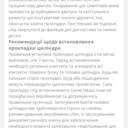
працюючому двигуні. Ігнорування цих симптомів може
призвести до руйнування двигуна та капітального
ремонту, що коштуватиме значно дорожче, ніж
своєчасна заміна прокладки. При перших же підозрах
слід звернутися до фахівців для діагностики та заміни
деталі.
Рекомендації щодо встановлення
прокладки циліндра
Правильна установка прокладки циліндра є не менш
важливою, ніж її якість. Перед встановленням
необхідно ретельно очистити та знежирити всі
контактні поверхні блоку та головки циліндра. Будь-які
залишки старої прокладки, бруд або пошкодження
можуть перешкодити ідеальному приляганню. Саму
прокладку слід встановлювати сухою (якщо інше не
передбачено виробником) та дотримуючись
правильної орієнтації. Затягування болтів головки
циліндра має здійснюватися строго за схемою,
рекомендованою виробником Lifan, із застосуванням
динамометричного ключа для забезпечення
необхідного моменту затягування. Недотримання цих