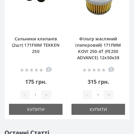
Сальники клапанів
Фільтр масляний
(2шт) 171FMM TEKKEN
(паперовий) 171FMM
250
KOVI 250-4T (FE250
ADVANCE) 12х50х38
0
0
175 грн.
315 грн.
-
+
-
+
КУПИТИ
КУПИТИ
Останні Статті