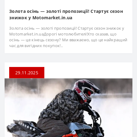
Золота осінь — золоті пропозиції! Стартує сезон
знижок у Motomarket.in.ua
Золота осінь — золоті пропозиції! Стартує сезон знижок у
Motomarket.in.uaДорогі мотолюбителі!Хто сказав, що
осінь — це кінець сезону? Ми вважаємо, що це найкращий
час для вигідних покупок!..
29.11.2025