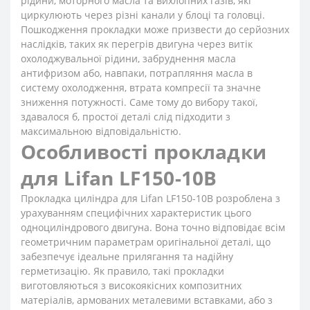
рідини, моторного масла та вихлопних газів, які
циркулюють через різні канали у блоці та головці.
Пошкодження прокладки може призвести до серйозних
наслідків, таких як перегрів двигуна через витік
охолоджувальної рідини, забруднення масла
антифризом або, навпаки, потрапляння масла в
систему охолодження, втрата компресії та значне
зниження потужності. Саме тому до вибору такої,
здавалося б, простої деталі слід підходити з
максимальною відповідальністю.
Особливості прокладки
для Lifan LF150-10B
Прокладка циліндра для Lifan LF150-10B розроблена з
урахуванням специфічних характеристик цього
одноциліндрового двигуна. Вона точно відповідає всім
геометричним параметрам оригінальної деталі, що
забезпечує ідеальне прилягання та надійну
герметизацію. Як правило, такі прокладки
виготовляються з високоякісних композитних
матеріалів, армованих металевими вставками, або з