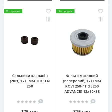
Хіт продаж
Хіт продаж
Сальники клапанів
Фільтр масляний
(2шт) 171FMM TEKKEN
(паперовий) 171FMM
250
KOVI 250-4T (FE250
ADVANCE) 12х50х38
0
0
175 грн.
315 грн.