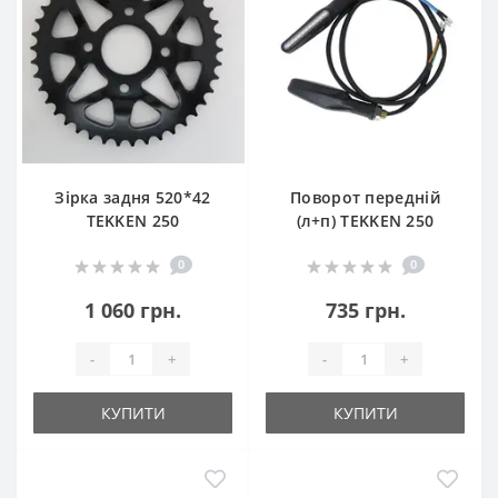
Зірка задня 520*42
Поворот передній
TEKKEN 250
(л+п) TEKKEN 250
0
0
1 060 грн.
735 грн.
-
+
-
+
КУПИТИ
КУПИТИ