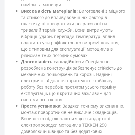
наміри та маневри.
Висока якість матеріалів:
Виготовлені з міцного
та стійкого до впливу зовнішніх факторів
пластику, ці поворотники розраховані на
тривалий термін служби. Вони витримують
вібрації, удари, перепади температур, вплив
вологи та ультрафіолетового випромінювання,
що є типовим для експлуатації мотоцикла в
різноманітних погодних умовах.
Довговічність та надійність:
Спеціально
розроблена конструкція забезпечує стійкість до
механічних пошкоджень та корозії. Надійні
електричні з’єднання гарантують стабільну
роботу без перебоїв протягом усього терміну
експлуатації, що є критично важливим для
системи освітлення.
Проста установка:
Завдяки точному виконанню,
монтаж поворотників не викличе складнощів.
Вони легко підключаються до стандартної
електропроводки мотоцикла TEKKEN 250,
дозволяючи швидко та без додаткових