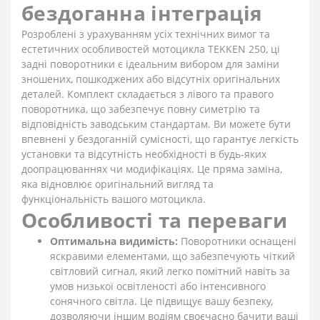
бездоганна інтеграція
Розроблені з урахуванням усіх технічних вимог та
естетичних особливостей мотоцикла TEKKEN 250, ці
задні поворотники є ідеальним вибором для заміни
зношених, пошкоджених або відсутніх оригінальних
деталей. Комплект складається з лівого та правого
поворотника, що забезпечує повну симетрію та
відповідність заводським стандартам. Ви можете бути
впевнені у бездоганній сумісності, що гарантує легкість
установки та відсутність необхідності в будь-яких
доопрацюваннях чи модифікаціях. Це пряма заміна,
яка відновлює оригінальний вигляд та
функціональність вашого мотоцикла.
Особливості та переваги
Оптимальна видимість:
Поворотники оснащені
яскравими елементами, що забезпечують чіткий
світловий сигнал, який легко помітний навіть за
умов низької освітленості або інтенсивного
сонячного світла. Це підвищує вашу безпеку,
дозволяючи іншим водіям своєчасно бачити ваші