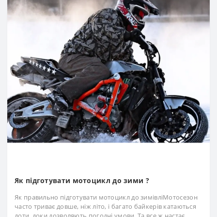
Як підготувати мотоцикл до зими ?
Як правильно підготувати мотоцикл до зимівліМотосезон
часто триває довше, ніж літо, і багато байкерів катаються
доти, доки дозволяють погодні умови. Та все ж настає