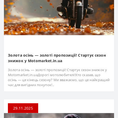
Золота осінь — золоті пропозиції! Стартує сезон
знижок у Motomarket.in.ua
Золота осінь — золоті пропозиції! Стартує сезон знижок у
Motomarket.in.uaДорогі мотолюбителі!Хто сказав, що
осінь — це кінець сезону? Ми вважаємо, що це найкращий
час для вигідних покупок!..
29.11.2025