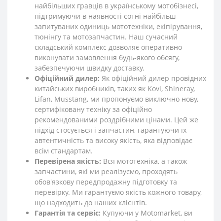
найбільших гравців в українському мотобізнесі,
підтримуючи в наявності сотні найбільш
запитуваних одиниць мототехніки, екіпірування,
тюнінгу та мотозапчастин. Наш сучасний
складський комплекс дозволяє оперативно
виконувати замовлення будь-якого обсягу,
забезпечуючи швидку доставку.
Офіційний дилер:
Як офіційний дилер провідних
китайських виробників, таких як Kovi, Shineray,
Lifan, Musstang, ми пропонуємо виключно нову,
сертифіковану техніку за офіційно
рекомендованими роздрібними цінами. Цей же
підхід стосується і запчастин, гарантуючи їх
автентичність та високу якість, яка відповідає
всім стандартам.
Перевірена якість:
Вся мототехніка, а також
запчастини, які ми реалізуємо, проходять
обов'язкову передпродажну підготовку та
перевірку. Ми гарантуємо якість кожного товару,
що надходить до наших клієнтів.
Гарантія та сервіс:
Купуючи у Motomarket, ви