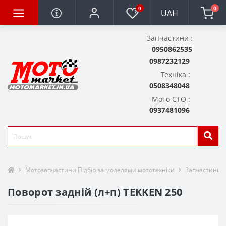
0
0
UAH
Запчастини :
0950862535
0987232129
Техніка :
0508348048
Мото СТО :
0937481096
Мотозапчастини Підбір за моделями мототехніки
Запчастини д
Поворот задній (л+п) TEKKEN 250