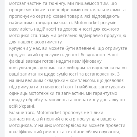
мотозапчастин та тюнінгу. Ми пишаємося тим, що
працюємо тільки з перевіреними постачальниками та
пропонуємо сертифіковані товари, які відповідають
найвищим стандартам якості. Motomarket розуміє
важливість надійності та довговічності для кожного
мотоцикліста, тому ми ретельно відбираємо продукцію
для нашого асортименту.
Купуючи у нас, ви можете бути впевнені, що отримуєте
продукт, який прослужить довго і бездоганно. Наші
фахівці завжди готові надати кваліфіковану
консультацію, допомогти з вибором та відповісти на всі
ваші запитання щодо сумісності та встановлення. З
нашим великим складським комплексом, що дозволяє
підтримувати в наявності сотні найбільш запитуваних
одиниць мототехніки та запчастин, ми гарантуємо
швидку обробку замовлень та оперативну доставку по
всій Україні.
Більше того, Motomarket пропонує не тільки
запчастини, а й повний спектр послуг для вашого
мотоцикла. У наших мотосервісах ви можете провести
кваліфікований ремонт та технічне обслуговування,