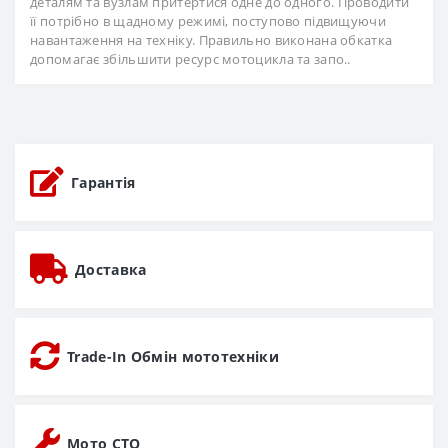
деталям та вузлам притертися одне до одного. Проводити
її потрібно в щадному режимі, поступово підвищуючи
навантаження на техніку. Правильно виконана обкатка
допомагає збільшити ресурс мотоцикла та запо..
Гарантія
Доставка
Trade-In Обмін мототехніки
Мото СТО