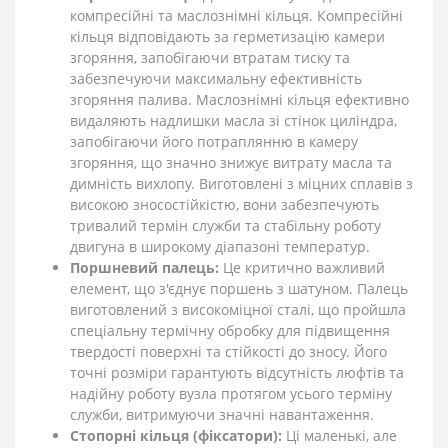
компресійні та маслознімні кільця. Компресійні
кільця відповідають за герметизацію камери
згоряння, запобігаючи втратам тиску та
забезпечуючи максимальну ефективність
згоряння палива. Маслознімні кільця ефективно
видаляють надлишки масла зі стінок циліндра,
запобігаючи його потраплянню в камеру
згоряння, що значно знижує витрату масла та
димність вихлопу. Виготовлені з міцних сплавів з
високою зносостійкістю, вони забезпечують
тривалий термін служби та стабільну роботу
двигуна в широкому діапазоні температур.
Поршневий палець:
Це критично важливий
елемент, що з'єднує поршень з шатуном. Палець
виготовлений з високоміцної сталі, що пройшла
спеціальну термічну обробку для підвищення
твердості поверхні та стійкості до зносу. Його
точні розміри гарантують відсутність люфтів та
надійну роботу вузла протягом усього терміну
служби, витримуючи значні навантаження.
Стопорні кільця (фіксатори):
Ці маленькі, але