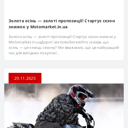
Золота осінь — золоті пропозиції! Стартує сезон
знижок у Motomarket.in.ua
Золота осінь — золоті пропозиції! Стартує сезон знижок у
Motomarket.in.uaДорогі мотолюбителі!Хто сказав, що
осінь — це кінець сезону? Ми вважаємо, що це найкращий
час для вигідних покупок!..
29.11.2025