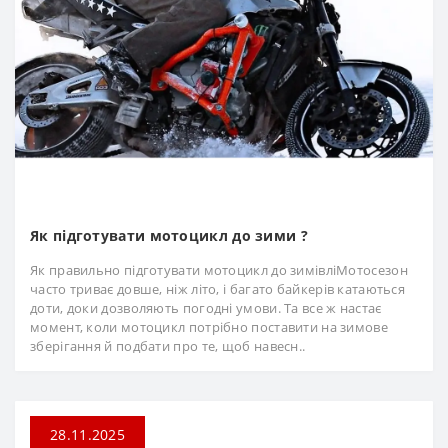
Як підготувати мотоцикл до зими ?
Як правильно підготувати мотоцикл до зимівліМотосезон
часто триває довше, ніж літо, і багато байкерів катаються
доти, доки дозволяють погодні умови. Та все ж настає
момент, коли мотоцикл потрібно поставити на зимове
зберігання й подбати про те, щоб навесн..
28.11.2025