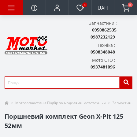
0
0
UAH
Запчастини :
0950862535
0987232129
Техніка :
0508348048
Мото СТО :
0937481096
Мотозапчастини Підбір за моделями мототехніки
Запчастини д
Поршневий комплект Geon X-Pit 125
52мм