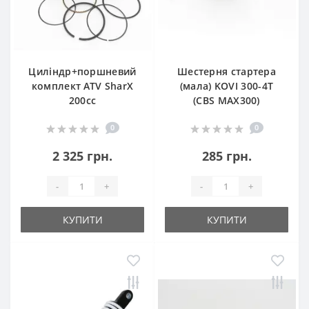
Циліндр+поршневий
Шестерня стартера
комплект ATV SharX
(мала) KOVI 300-4Т
200сс
(CBS MAX300)
0
0
2 325 грн.
285 грн.
-
+
-
+
КУПИТИ
КУПИТИ