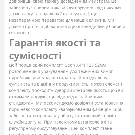
довіривши свою техніку досвідченим майстрам. Це
забезпечує повний цикл обслуговування, від покупки
до монтажу та подальшої експлуатації, що є
незаперечною перевагою для наших клієнтів. Ми
дбаємо про те, щоб ваш мотоцикл завжди був у бойовій
готовності.
Гарантія якості та
сумісності
Цей поршневий комплект Geon X-Pit 125 52мм
розроблений з урахуванням усіх технічних вимог
виробника двигуна, що гарантує його ідеальну
сумісність та відмінну продуктивність. Кожен елемент
комплекту проходить суворий контроль якості, щоб ви
отримали продукт, що відповідає найвищим
стандартам. Ми рекомендуємо довіряти встановлення
поршневого комплекту кваліфікованим фахівцям, щоб
забезпечити правильну збірку та тривалий термін
служби двигуна. При належному встановленні та
регулярному обслуговуванні, цей комплект стане
надійною основою для багатьох кілометрів