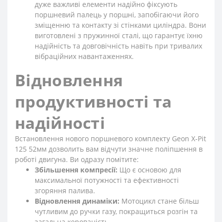
дуже важливі елементи надійно фіксують
поршневий палець у поршні, запобігаючи його
зміщенню та контакту зі стінками циліндра. Вони
виготовлені з пружинної сталі, що гарантує їхню
надійність та довговічність навіть при тривалих
вібраційних навантаженнях.
Відновлення
продуктивності та
надійності
Встановлення нового поршневого комплекту Geon X-Pit
125 52мм дозволить вам відчути значне поліпшення в
роботі двигуна. Ви одразу помітите:
Збільшення компресії:
Що є основою для
максимальної потужності та ефективності
згоряння палива.
Відновлення динаміки:
Мотоцикл стане більш
чутливим до ручки газу, покращиться розгін та
загальна керованість.