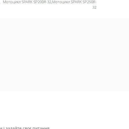
Мотоцикл SPARK SP200R-32,Мотоцикл SPARK SP250R-
32
 і задайте своє питання.