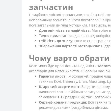
запчастин
Придбання якісної запчастини, такої як цей пл
неправильну геометрію, бути виготовлені з крих
псує загальний вигляд мотоцикла. Натомість, 
Довговічність та надійність:
Матеріал ви
Точне прилягання:
Ідеальна відповідніс
Стійкість до зносу:
Пластик не втрачає с
Збереження вартості мотоцикла:
Підтр
Чому варто обрати
Коли мова йде про якість та надійність,
Motom
аксесуарів для мотоциклістів. Обравши нас, ви
Гарантія якості:
Motomarket працює лише 
таких як Kovi, Shineray, Lifan, Musstang.
Широкий асортимент:
Завдяки нашому с
наявності сотні найбільш запитуваних од
замовлення як роздрібних, так і оптових к
Сертифікована продукція:
Вся техніка т
рекомендованими роздрібними цінами.