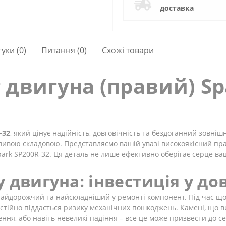
доставка
гуки (0)
Питання
(0)
Схожі товари
 двигуна (правий) Sp
-32
, який цінує надійність, довговічність та бездоганний зовніш
жливою складовою. Представляємо вашій увазі високоякісний пр
park SP200R-32. Ця деталь не лише ефективно оберігає серце ва
 двигуна: інвестиція у до
 найдорожчий та найскладніший у ремонті компонент. Під час що
остійно піддається ризику механічних пошкоджень. Камені, що в
нення, або навіть невеликі падіння – все це може призвести до 