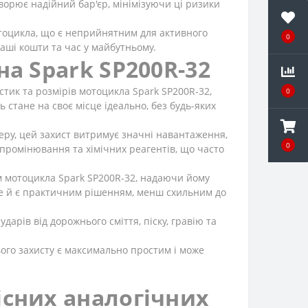
ворює надійний бар'єр, мінімізуючи ці ризики
тоцикла, що є неприйнятним для активного
0
аші кошти та час у майбутньому.
а Spark SP200R-32
тик та розмірів мотоцикла Spark SP200R-32,
0
 стане на своє місце ідеально, без будь-яких
еру, цей захист витримує значні навантаження,
0
промінювання та хімічних реагентів, що часто
м мотоцикла Spark SP200R-32, надаючи йому
ле й є практичним рішенням, менш схильним до
дарів від дорожнього сміття, піску, гравію та
ього захисту є максимально простим і може
існих аналогічних