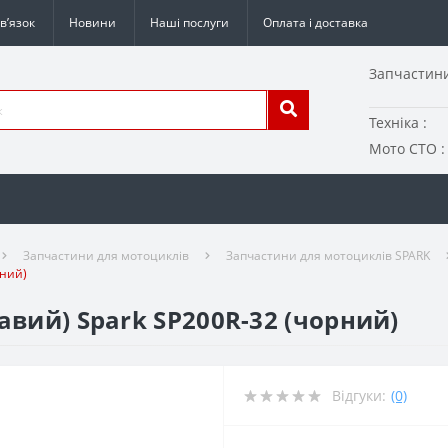
в’язок
Новини
Наші послуги
Оплата і доставка
Запчастини
Техніка :
Мото СТО :
Запчастини для мотоциклів
Запчастини для мотоциклів SPARK
рний)
авий) Spark SP200R-32 (чорний)
Відгуки:
(0)