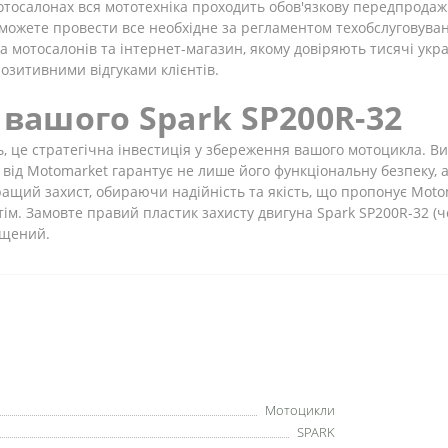
тосалонах вся мототехніка проходить обов'язкову передпродажн
 можете провести все необхідне за регламентом техобслуговува
 мотосалонів та інтернет-магазин, якому довіряють тисячі укра
озитивними відгуками клієнтів.
 вашого Spark SP200R-32
ь, це стратегічна інвестиція у збереження вашого мотоцикла. Ви
 від Motomarket гарантує не лише його функціональну безпеку, 
ращий захист, обираючи надійність та якість, що пропонує Moto
тім. Замовте правий пластик захисту двигуна Spark SP200R-32 (
ищений.
Мотоцикли
SPARK