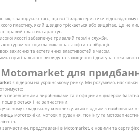
астик, є запорукою того, що всі її характеристики відповідатиму
кого пластику, який швидко тріскається або вицвітає. Це не лиш
наш правий пластик гарантує:
сокої якості забезпечує тривалий термін служби.
ть контурам мотоцикла виключає люфти та вібрації.
воїх захисних та естетичних властивостей з часом.
имка оригінального вигляду та захищеності двигуна позитивно в
 Motomarket для придбанн
arket
є лідером на українському ринку. Ми розуміємо, наскільки
 отримуєте:
з перевіреними виробниками та є офіційним дилером багатьох 
 Це поширюється і на запчастини.
учасному складському комплексу, який є одним з найбільших в у
иниць мототехніки, мотоекіпірування, тюнінгу та мотозапчасти
лієнтів.
а запчастини, представлені в Motomarket, є новими та сертифі