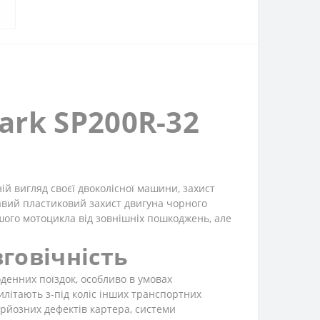
ark SP200R-32
ній вигляд своєї двоколісної машини, захист
авий пластиковий захист двигуна чорного
шого мотоцикла від зовнішніх пошкоджень, але
вговічність
денних поїздок, особливо в умовах
илітають з-під коліс інших транспортних
серйозних дефектів картера, системи