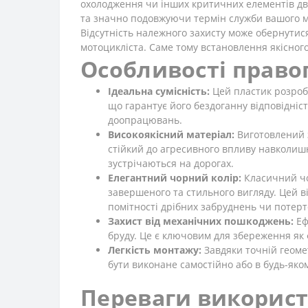
охолодження чи інших критичних елементів дви
та значно подовжуючи термін служби вашого 
Відсутність належного захисту може обернути
мотоцикліста. Саме тому встановлення якісного
Особливості правог
Ідеальна сумісність:
Цей пластик розробл
що гарантує його бездоганну відповідніст
доопрацювань.
Високоякісний матеріал:
Виготовлений з
стійкий до агресивного впливу навколиш
зустрічаються на дорогах.
Елегантний чорний колір:
Класичний чо
завершеного та стильного вигляду. Цей 
помітності дрібних забруднень чи потерт
Захист від механічних пошкоджень:
Еф
бруду. Це є ключовим для збереження як ф
Легкість монтажу:
Завдяки точній геомет
бути виконане самостійно або в будь-яком
Переваги використ