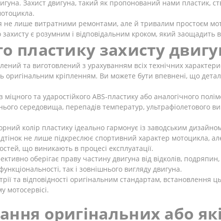
гуна. Захист двигуна, такий як пропонований нами пластик, ст
мотоцикла.
ся не лише витратними ремонтами, але й тривалим простоєм мо
 захисту є розумним і відповідальним кроком, який заощадить в
о пластику захисту двигун
ений та виготовлений з урахуванням всіх технічних характерис
ь оригінальним кріпленням. Ви можете бути впевнені, що деталь
 міцного та ударостійкого ABS-пластику або аналогічного полім
нього середовища, перепадів температур, ультрафіолетового ви
рний колір пластику ідеально гармонує із заводським дизайно
відтінок не лише підкреслює спортивний характер мотоцикла, а
остей, що виникають в процесі експлуатації.
ективно оберігає праву частину двигуна від відколів, подряпин, у
ункціональності, так і зовнішнього вигляду двигуна.
рії та відповідності оригінальним стандартам, встановлення ц
у мотосервісі.
ання оригінальних або як