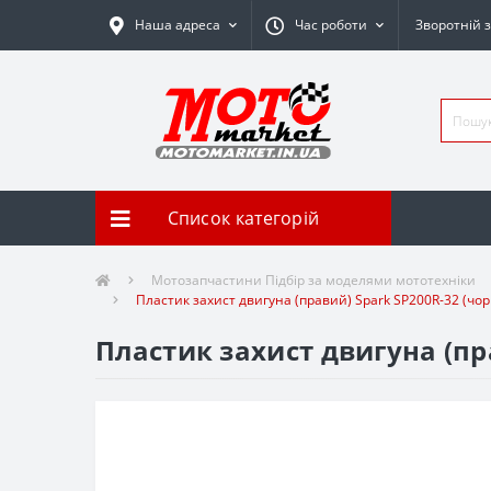
Наша адреса
Час роботи
Зворотній з
Список категорій
Мотозапчастини Підбір за моделями мототехніки
Пластик захист двигуна (правий) Spark SP200R-32 (чо
Пластик захист двигуна (пр