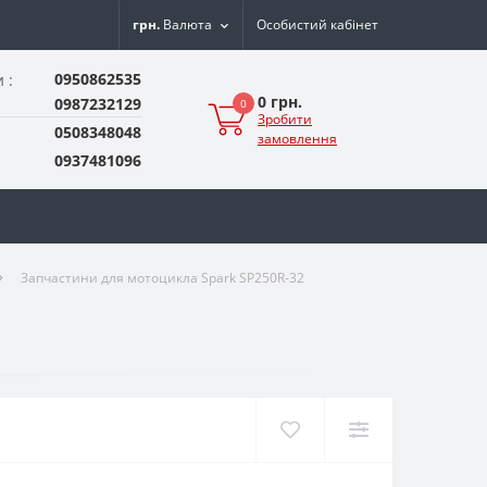
грн.
Валюта
Особистий кабінет
0950862535
 :
0 грн.
0987232129
0
Зробити
0508348048
замовлення
0937481096
Запчастини для мотоцикла Spark SP250R-32