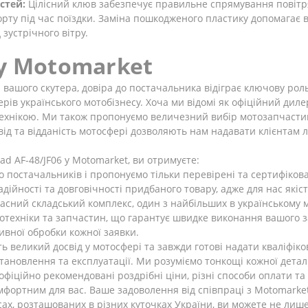
стей:
Цілісний клюв забезпечує правильне спрямування повітря
орту під час поїздки. Заміна пошкодженого пластику допомагає 
зустрічного вітру.
у Motomarket
вашого скутера, довіра до постачальника відіграє ключову роль
ерів українського мотобізнесу. Хоча ми відомі як офіційний дилер
хнікою. Ми також пропонуємо величезний вибір мотозапчастин т
д та відданість мотосфері дозволяють нам надавати клієнтам л
d AF-48/JF06 у Motomarket, ви отримуєте:
постачальників і пропонуємо тільки перевірені та сертифікова
дійності та довговічності придбаного товару, адже для нас якіст
сний складський комплекс, один з найбільших в українському мо
отехніки та запчастин, що гарантує швидке виконання вашого з
ивної обробки кожної заявки.
ь великий досвід у мотосфері та завжди готові надати кваліфік
тановлення та експлуатації. Ми розуміємо тонкощі кожної деталі
іційно рекомендовані роздрібні ціни, різні способи оплати та 
фортним для вас. Ваше задоволення від співпраці з Motomarket
ах, розташованих в різних куточках України, ви можете не лиш