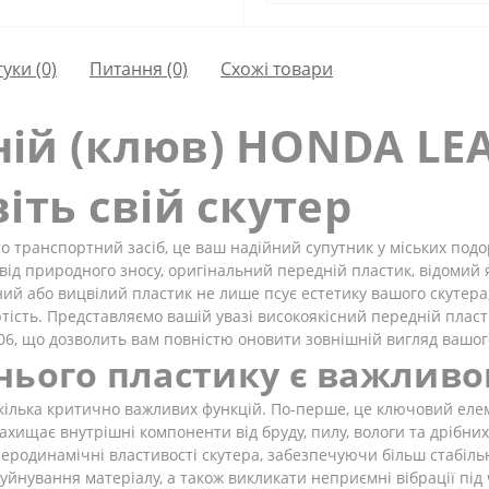
гуки (0)
Питання
(0)
Схожі товари
ій (клюв) HONDA LEA
іть свій скутер
то транспортний засіб, це ваш надійний супутник у міських подо
від природного зносу, оригінальний передній пластик, відомий 
й або вицвілий пластик не лише псує естетику вашого скутера,
ртість. Представляємо вашій увазі високоякісний передній плас
06, що дозволить вам повністю оновити зовнішній вигляд вашого
нього пластику є важлив
 кілька критично важливих функцій. По-перше, це ключовий еле
захищає внутрішні компоненти від бруду, пилу, вологи та дрібних 
а аеродинамічні властивості скутера, забезпечуючи більш стабіль
йнування матеріалу, а також викликати неприємні вібрації під 