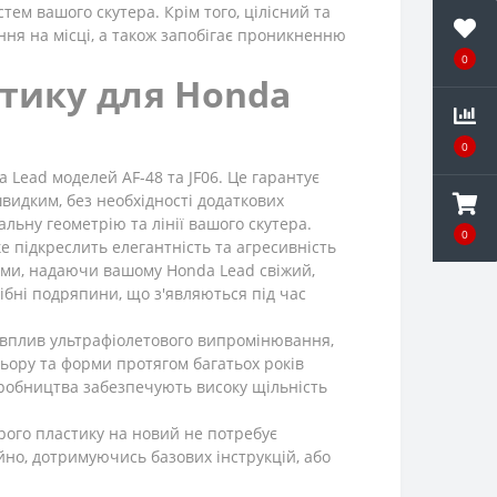
тем вашого скутера. Крім того, цілісний та
ння на місці, а також запобігає проникненню
0
стику для Honda
0
Lead моделей AF-48 та JF06. Це гарантує
видким, без необхідності додаткових
льну геометрію та лінії вашого скутера.
0
е підкреслить елегантність та агресивність
ами, надаючи вашому Honda Lead свіжий,
ібні подряпини, що з'являються під час
є вплив ультрафіолетового випромінювання,
ьору та форми протягом багатьох років
виробництва забезпечують високу щільність
арого пластику на новий не потребує
йно, дотримуючись базових інструкцій, або