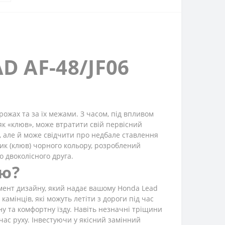
D AF-48/JF06
рожах та за їх межами. З часом, під впливом
як «клюв», може втратити свій первісний
 але й може свідчити про недбале ставлення
тик (клюв) чорного кольору, розроблений
 двоколісного друга.
ою?
мент дизайну, який надає вашому Honda Lead
камінців, які можуть летіти з дороги під час
ну та комфортну їзду. Навіть незначні тріщини
час руху. Інвестуючи у якісний замінний