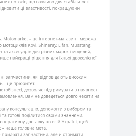
них потоків, що важливо для стабільності
відновити ці властивості, покращуючи
. Motomarket – це інтернет-магазин і мережа
 мотоциклів Kovi, Shineray, Lifan, Musstang,
а аксесуарів для різних марок і моделей,
ише найкращі рішення для їхньої двоколісної
ні запчастини, які відповідають високим
ь – це пріоритет.
тобізнесі, дозволяє підтримувати в наявності
амовлення. Вам не доведеться довго чекати на
овану консультацію, допомогти з вибором та
 та готові поділитися своїми знаннями.
оперативну доставку по всій Україні, щоб
 – наша головна мета.
е придбати запчастини, але й отримати