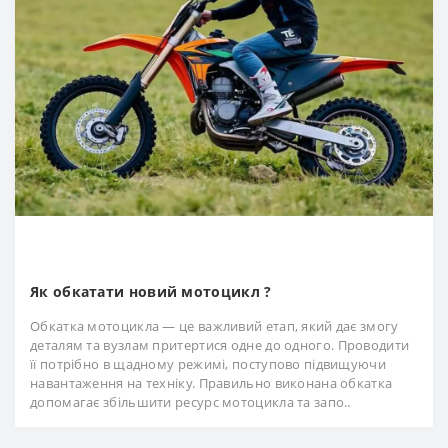
Як обкатати новий мотоцикл ?
Обкатка мотоцикла — це важливий етап, який дає змогу
деталям та вузлам притертися одне до одного. Проводити
її потрібно в щадному режимі, поступово підвищуючи
навантаження на техніку. Правильно виконана обкатка
допомагає збільшити ресурс мотоцикла та запо..