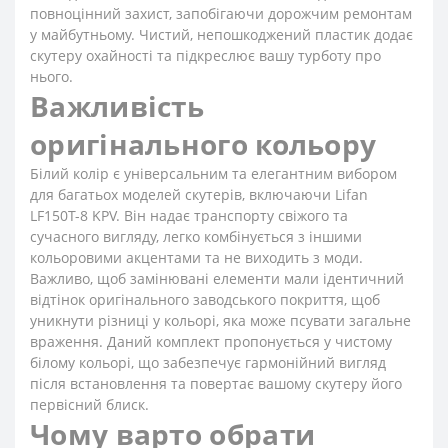
повноцінний захист, запобігаючи дорожчим ремонтам
у майбутньому. Чистий, непошкоджений пластик додає
скутеру охайності та підкреслює вашу турботу про
нього.
Важливість
оригінального кольору
Білий колір є універсальним та елегантним вибором
для багатьох моделей скутерів, включаючи Lifan
LF150T-8 KPV. Він надає транспорту свіжого та
сучасного вигляду, легко комбінується з іншими
кольоровими акцентами та не виходить з моди.
Важливо, щоб замінювані елементи мали ідентичний
відтінок оригінального заводського покриття, щоб
уникнути різниці у кольорі, яка може псувати загальне
враження. Даний комплект пропонується у чистому
білому кольорі, що забезпечує гармонійний вигляд
після встановлення та повертає вашому скутеру його
первісний блиск.
Чому варто обрати