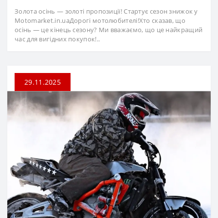
Золота осінь — золоті пропозиції! Стартує сезон знижок у
Motomarket.in.uaДорогі мотолюбителі!Хто сказав, що
осінь — це кінець сезону? Ми вважаємо, що це найкращий
час для вигідних покупок!..
29.11.2025