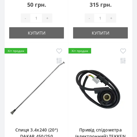
50 грн.
315 грн.
-
+
-
+
КУПИТИ
КУПИТИ
Хіт продаж
Хіт продаж
Спиця 3.4х240 (20°)
Привід спідометра
DAKAR 450/250
(електронний) TEKKEN