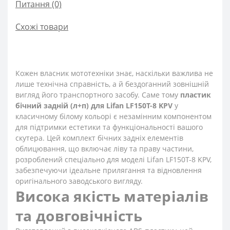
Питання
(0)
Схожі товари
Кожен власник мототехніки знає, наскільки важлива не
лише технічна справність, а й бездоганний зовнішній
вигляд його транспортного засобу. Саме тому
пластик
бічний задній (л+п) для Lifan LF150T-8 KPV
у
класичному білому кольорі є незамінним компонентом
для підтримки естетики та функціональності вашого
скутера. Цей комплект бічних задніх елементів
облицювання, що включає ліву та праву частини,
розроблений спеціально для моделі Lifan LF150T-8 KPV,
забезпечуючи ідеальне прилягання та відновлення
оригінального заводського вигляду.
Висока якість матеріалів
та довговічність