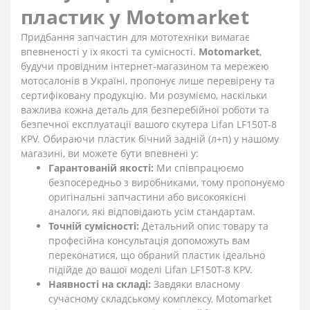
пластик у Motomarket
Придбання запчастин для мототехніки вимагає
впевненості у їх якості та сумісності.
Motomarket
,
будучи провідним інтернет-магазином та мережею
мотосалонів в Україні, пропонує лише перевірену та
сертифіковану продукцію. Ми розуміємо, наскільки
важлива кожна деталь для безперебійної роботи та
безпечної експлуатації вашого скутера Lifan LF150T-8
KPV. Обираючи пластик бічний задній (л+п) у нашому
магазині, ви можете бути впевнені у:
Гарантованій якості:
Ми співпрацюємо
безпосередньо з виробниками, тому пропонуємо
оригінальні запчастини або високоякісні
аналоги, які відповідають усім стандартам.
Точній сумісності:
Детальний опис товару та
професійна консультація допоможуть вам
переконатися, що обраний пластик ідеально
підійде до вашої моделі Lifan LF150T-8 KPV.
Наявності на складі:
Завдяки власному
сучасному складському комплексу, Motomarket