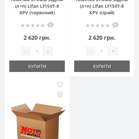
(л+п) Lifan LF150T-8
(л+п) Lifan LF150T-8
KPV (червоний)
KPV (сірий)
0
0
2 620 грн.
2 620 грн.
-
+
-
+
КУПИТИ
КУПИТИ