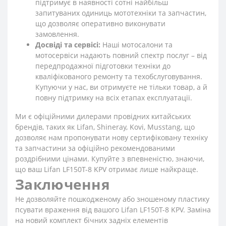
підтримує в наявності сотні найбільш
запитуваних одиниць мототехніки та запчастин,
що дозволяє оперативно виконувати
замовлення.
Досвіді та сервісі:
Наші мотосалони та
мотосервіси надають повний спектр послуг – від
передпродажної підготовки техніки до
кваліфікованого ремонту та техобслуговування.
Купуючи у нас, ви отримуєте не тільки товар, а й
повну підтримку на всіх етапах експлуатації.
Ми є офіційними дилерами провідних китайських
брендів, таких як Lifan, Shineray, Kovi, Musstang, що
дозволяє нам пропонувати нову сертифіковану техніку
та запчастини за офіційно рекомендованими
роздрібними цінами. Купуйте з впевненістю, знаючи,
що ваш Lifan LF150T-8 KPV отримає лише найкраще.
Заключення
Не дозволяйте пошкодженому або зношеному пластику
псувати враження від вашого Lifan LF150T-8 KPV. Заміна
на новий комплект бічних задніх елементів