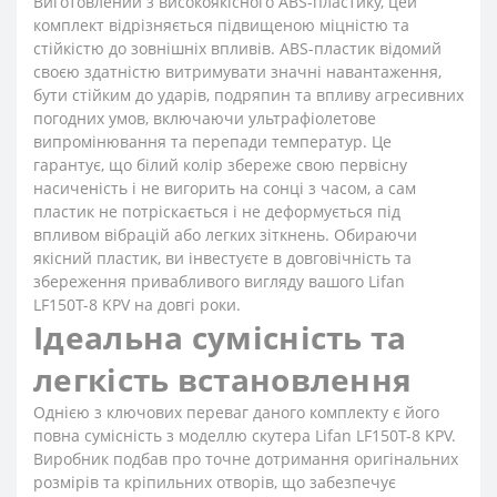
Виготовлений з високоякісного ABS-пластику, цей
комплект відрізняється підвищеною міцністю та
стійкістю до зовнішніх впливів. ABS-пластик відомий
своєю здатністю витримувати значні навантаження,
бути стійким до ударів, подряпин та впливу агресивних
погодних умов, включаючи ультрафіолетове
випромінювання та перепади температур. Це
гарантує, що білий колір збереже свою первісну
насиченість і не вигорить на сонці з часом, а сам
пластик не потріскається і не деформується під
впливом вібрацій або легких зіткнень. Обираючи
якісний пластик, ви інвестуєте в довговічність та
збереження привабливого вигляду вашого Lifan
LF150T-8 KPV на довгі роки.
Ідеальна сумісність та
легкість встановлення
Однією з ключових переваг даного комплекту є його
повна сумісність з моделлю скутера Lifan LF150T-8 KPV.
Виробник подбав про точне дотримання оригінальних
розмірів та кріпильних отворів, що забезпечує