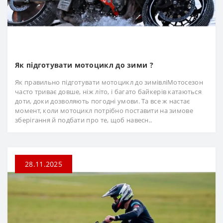
Як підготувати мотоцикл до зими ?
Як правильно підготувати мотоцикл до зимівліМотосезон
часто триває довше, ніж літо, і багато байкерів катаються
доти, доки дозволяють погодні умови. Та все ж настає
момент, коли мотоцикл потрібно поставити на зимове
зберігання й подбати про те, щоб навесн..
28.11.2025