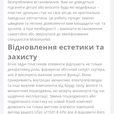
безпроблемне встановлення. Вам не доведеться
підганяти деталі або вносити будь-які модифікації –
пластик ідеально стає на своє місце, як оригінальна
заводська запчастина. Це робить процес заміни
швидким та легким, дозволяючи вам заощадити час та
зусилля, а при необхідності – виконати встановлення
самостійно або звернутися до кваліфікованих
спеціалістів Motomarket.
Відновлення естетики та
захисту
Бічні задні пластикові елементи відіграють не тільки
декоративну роль, формуючи обтічний силует скутера,
але й виконують важливі захисні функції. Вони
прикривають внутрішні механізми, електропроводку
та інші важливі компоненти від бруду, пилу, вологи та
механічних пошкоджень, які можуть виникнути під час
щоденної експлуатації. Заміна пошкодженого або
подряпаного пластику на новий білий комплект
дозволить не тільки миттєво освіжити зовнішній
вигляд вашого Lifan LF150T-8 KPV, але й відновити його