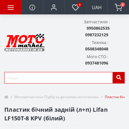
0
0
UAH
Запчастини :
0950862535
0987232129
Техніка :
0508348048
Мото СТО :
0937481096
Мотозапчастини Підбір за деталями мототехніки
Пластик бічний
Пластик бічний задній (л+п) Lifan
LF150T-8 KPV (білий)