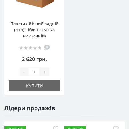
Пластик бічний задній
(л+п) Lifan LF150T-8
KPV (синій)
0
2 620 грн.
-
+
КУПИТИ
Лідери продажів
Хіт продаж
Хіт продаж