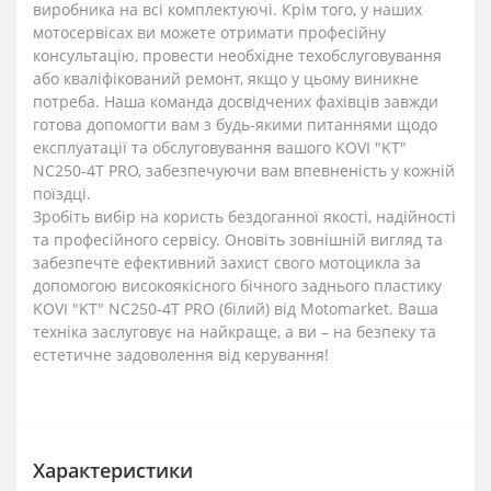
виробника на всі комплектуючі. Крім того, у наших
мотосервісах ви можете отримати професійну
консультацію, провести необхідне техобслуговування
або кваліфікований ремонт, якщо у цьому виникне
потреба. Наша команда досвідчених фахівців завжди
готова допомогти вам з будь-якими питаннями щодо
експлуатації та обслуговування вашого KOVI "KT"
NC250-4Т PRO, забезпечуючи вам впевненість у кожній
поїздці.
Зробіть вибір на користь бездоганної якості, надійності
та професійного сервісу. Оновіть зовнішній вигляд та
забезпечте ефективний захист свого мотоцикла за
допомогою високоякісного бічного заднього пластику
KOVI "KT" NC250-4Т PRO (білий) від Motomarket. Ваша
техніка заслуговує на найкраще, а ви – на безпеку та
естетичне задоволення від керування!
Характеристики