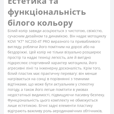
Естетика та
функціональність
білого кольору
Білий колір завжди асоціюється з чистотою, свіжістю,
сучасним дизайном та динамікою. Він надає мотоциклу
KOVI "KT" NC250-4Т PRO виразного та привабливого
вигляду, роблячи його помітним на дорозі або на
бездоріжжі. Цей колір не тільки візуально розширює
простір та надає техніці легкість, але й вигідно
підкреслює спортивний характер мотоцикла, його
агресивні лінії та інженерну досконалість. Крім того,
білий пластик має практичну перевагу: він менше
нагрівається на сонці в порівнянні з темними
відтінками, що може бути актуальним у спекотну
погоду, а також його легше помітити в умовах
недостатньої видимості, підвищуючи пасивну безпеку.
Функціональність цього комплекту не обмежується
лише естетикою. Бічні задні елементи пластику
відіграють важливу роль аеродинамічних обтічників,