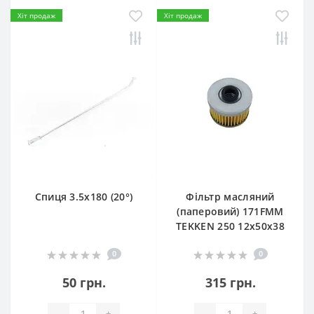
Хіт продаж
Хіт продаж
Спиця 3.5х180 (20°)
Фільтр масляний
(паперовий) 171FMM
TEKKEN 250 12х50х38
0
0
50 грн.
315 грн.
-
+
-
+