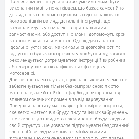
Процес заміни є інтуїтивно зрозумілим і може бути
виконаний навіть початківцем, що бажає самостійно
доглядати за своїм мотоциклом та вдосконалювати
його зовнішній вигляд. Детальні інструкції, що
зазвичай йдуть у комплекті з оригінальними
запчастинами, або доступні онлайн, допоможуть крок
за кроком здійснити монтаж. Однак, для гарантії
ідеальної установки, максимальної довговічності та
відсутності будь-яких проблем у майбутньому, завжди
рекомендується дотримуватися інструкцій виробника
або звернутися до кваліфікованих фахівців у
мотосервісі.
Довговічність експлуатації цих пластикових елементів
забезпечується не тільки безкомпромісною якістю
матеріалів, але й стійкістю фарби до вигорання під
впливом сонячних променів та відшаровування.
Поверхня пластику має гладке, рівномірне покриття,
яке легко миється від бруду, пилу та інших забруднень,
і не схильне до швидкого накопичення бруду завдяки
своїй структурі. Це дозволяє підтримувати бездоганний
зовнішній вигляд мотоцикла з мінімальними
зусиллями, що особливо важливо для тих, хто прагне