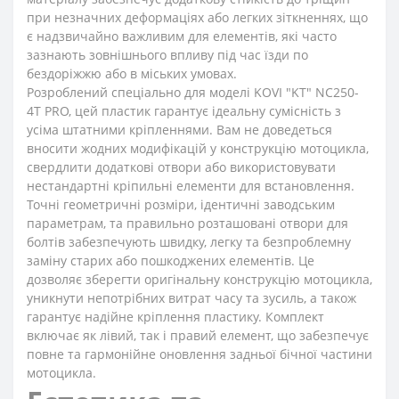
при незначних деформаціях або легких зіткненнях, що
є надзвичайно важливим для елементів, які часто
зазнають зовнішнього впливу під час їзди по
бездоріжжю або в міських умовах.
Розроблений спеціально для моделі KOVI "KT" NC250-
4Т PRO, цей пластик гарантує ідеальну сумісність з
усіма штатними кріпленнями. Вам не доведеться
вносити жодних модифікацій у конструкцію мотоцикла,
свердлити додаткові отвори або використовувати
нестандартні кріпильні елементи для встановлення.
Точні геометричні розміри, ідентичні заводським
параметрам, та правильно розташовані отвори для
болтів забезпечують швидку, легку та безпроблемну
заміну старих або пошкоджених елементів. Це
дозволяє зберегти оригінальну конструкцію мотоцикла,
уникнути непотрібних витрат часу та зусиль, а також
гарантує надійне кріплення пластику. Комплект
включає як лівий, так і правий елемент, що забезпечує
повне та гармонійне оновлення задньої бічної частини
мотоцикла.