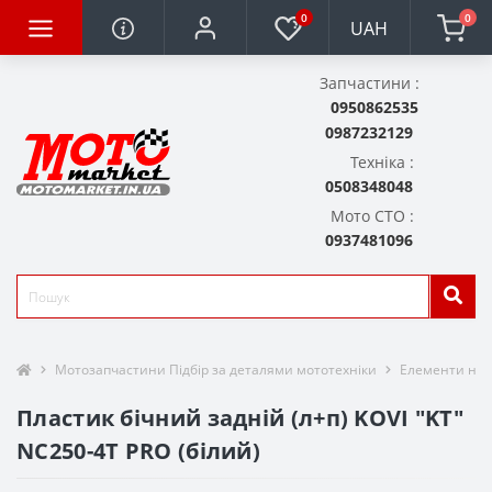
0
0
UAH
Запчастини :
0950862535
0987232129
Техніка :
0508348048
Мото СТО :
0937481096
Мотозапчастини Підбір за деталями мототехніки
Елементи нав
Пластик бічний задній (л+п) KOVI "KT"
NC250-4Т PRO (білий)