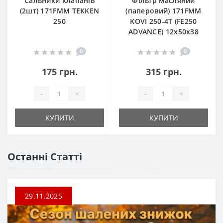
Сальники клапанів
Фільтр масляний
(2шт) 171FMM TEKKEN
(паперовий) 171FMM
250
KOVI 250-4T (FE250
ADVANCE) 12х50х38
0
0
175 грн.
315 грн.
-
+
-
+
КУПИТИ
КУПИТИ
Останні Статті
29.11.2025