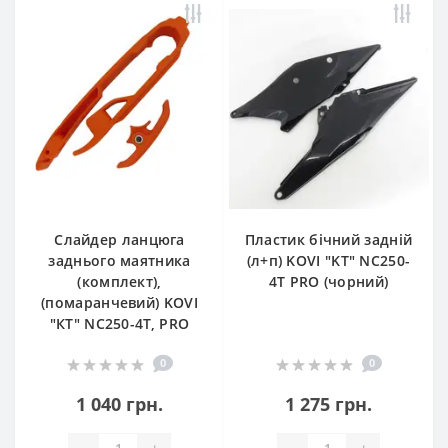
Слайдер ланцюга
Пластик бічний задній
заднього маятника
(л+п) KOVI "KT" NC250-
(комплект),
4Т PRO (чорний)
(помаранчевий) KOVI
"КТ" NC250-4Т, PRO
0
0
1 040 грн.
1 275 грн.
-
+
-
+