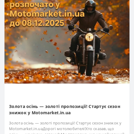
Золота осінь — золоті пропозиції! Стартує сезон
знижок у Motomarket.in.ua
Золота осінь — золоті пропозиції! Стартує сезон знижок у
Motomarket.in.uaДорогі мотолюбителі!Хто сказав, що