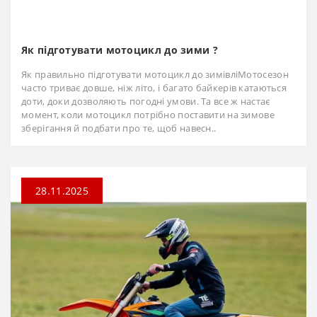
Як підготувати мотоцикл до зими ?
Як правильно підготувати мотоцикл до зимівліМотосезон
часто триває довше, ніж літо, і багато байкерів катаються
доти, доки дозволяють погодні умови. Та все ж настає
момент, коли мотоцикл потрібно поставити на зимове
зберігання й подбати про те, щоб навесн..
28.11.2025