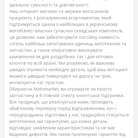
ідеальної сумісності та довговічності.
Наш інтернет-магазин та мережа мотосалонів
працюють з розгалуженим асортиментом, який
підтримується одним з найбільших в українському
мотобізнесі власних сучасних складських комплексів.
Це дозволяє нам забезпечувати постійну наявність
сотень найбільш запитуваних одиниць мототехніки та
запчастин, а також оперативно виконувати
замовлення як для роздрібних, так і для оптових
клієнтів по всій країні. Ми розуміємо, як важливо
швидко отримати необхідну деталь, щоб ваш мотоцикл
якомога швидше повернувся на дорогу чи трек,
мінімізуючи час простою.
Обираючи Motomarket, ви отримуєте не просто
запчастину, а й повний спектр клієнтської підтримки.
Вся продукція, що реалізується нами, проходить
обов'язкову перевірку перед відправленням, хоч і
передпродажна підготовка у нас традиційно стосується
мототехніки, ми гарантуємо, що кожна деталь
відповідає заявленим характеристикам та не має
видимих дефектів. Ми також пропонуємо гарантію від