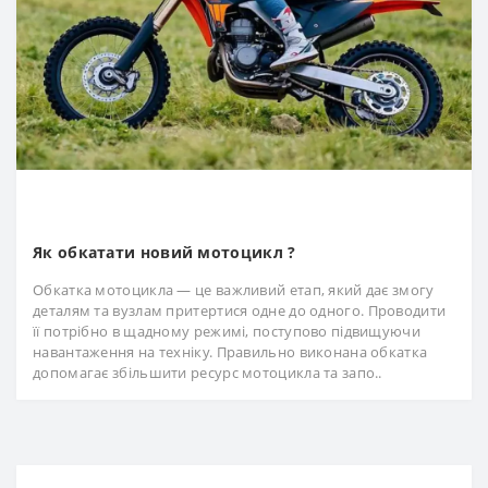
Як обкатати новий мотоцикл ?
Обкатка мотоцикла — це важливий етап, який дає змогу
деталям та вузлам притертися одне до одного. Проводити
її потрібно в щадному режимі, поступово підвищуючи
навантаження на техніку. Правильно виконана обкатка
допомагає збільшити ресурс мотоцикла та запо..