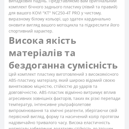
випадкових падінь. Представляємо вам оригінальний
комплект бічного заднього пластику (лівий та правий)
для вашого KOVI "KT" NC250-4Т PRO у чистому,
виразному білому кольорі, що здатен кардинально
оновити вигляд вашого мотоцикла та підкреслити його
спортивний характер.
Висока якість
матеріалів та
бездоганна сумісність
Цей комплект пластику виготовлений з високоякісного
ABS-пластику, матеріалу, який широко відомий своєю
винятковою міцністю, стійкістю до ударів та
довговічністю. ABS-пластик відмінно витримує вплив
агресивних зовнішніх факторів, таких як різкі перепади
температур, інтенсивне ультрафіолетове
випромінювання та хімічні реагенти, зберігаючи свій
первісний вигляд, форму та насичений колір протягом
надзвичайно тривалого часу. Висока еластичність
матеріалу забезпечує додаткову стійкість до тріщин