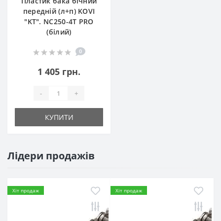
Пластик бака бічний
передній (л+п) KOVI
"KT". NC250-4Т PRO
(білий)
0
1 405 грн.
-
+
КУПИТИ
Лідери продажів
Хіт продаж
Хіт продаж