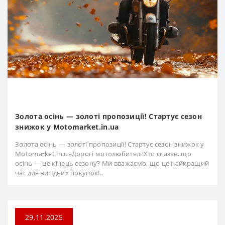
Золота осінь — золоті пропозиції! Стартує сезон
знижок у Motomarket.in.ua
Золота осінь — золоті пропозиції! Стартує сезон знижок у
Motomarket.in.uaДорогі мотолюбителі!Хто сказав, що
осінь — це кінець сезону? Ми вважаємо, що це найкращий
час для вигідних покупок!..
29.11.2025