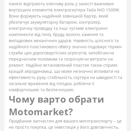
панелі відіграють ключову роль у захисті важливих
внутрішніх елементів електроскутера Fada NIO 1500W.
Вони формують надійний зовнішній бар'єр, який
убезпечує акумуляторну батарею, контролер,
електричну проводку та інші чутливі електронні
компоненти від пилу, бруду, вологи, каміння та
випадкових механічних ударів. Наявність цілісного та
надійного пластикового обвісу значно подовжує термін
служби цих дороговартісних агрегатів, запобігаючи
передчасним поломкам та скорочуючи витрати на
ремонт. Надійно встановлений пластик також сприяє
кращій аеродинаміці, що може незначно впливати на
ефективність руху, стабільність скутера на швидкості та
загальне враження від поїздки, роблячи її
комфортнішою та безпечнішою.
Чому варто обрати
Motomarket?
Придбання запчастин для вашого мототранспорту – це
не просто покупка, це інвестиція у його довговічність,