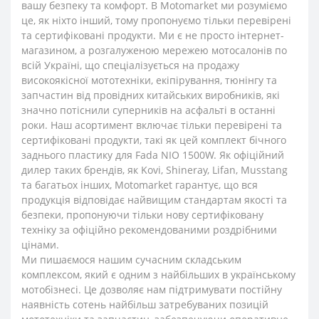
вашу безпеку та комфорт. В Motomarket ми розуміємо
це, як ніхто інший, тому пропонуємо тільки перевірені
та сертифіковані продукти. Ми є не просто інтернет-
магазином, а розгалуженою мережею мотосалонів по
всій Україні, що спеціалізується на продажу
високоякісної мототехніки, екіпірування, тюнінгу та
запчастин від провідних китайських виробників, які
значно потіснили суперників на асфальті в останні
роки. Наш асортимент включає тільки перевірені та
сертифіковані продукти, такі як цей комплект бічного
заднього пластику для Fada NIO 1500W. Як офіційний
дилер таких брендів, як Kovi, Shineray, Lifan, Musstang
та багатьох інших, Motomarket гарантує, що вся
продукція відповідає найвищим стандартам якості та
безпеки, пропонуючи тільки нову сертифіковану
техніку за офіційно рекомендованими роздрібними
цінами.
Ми пишаємося нашим сучасним складським
комплексом, який є одним з найбільших в українському
мотобізнесі. Це дозволяє нам підтримувати постійну
наявність сотень найбільш затребуваних позицій