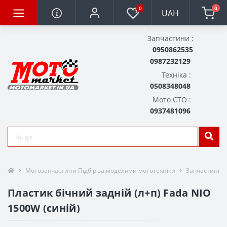
0
0
UAH
Запчастини :
0950862535
0987232129
Техніка :
0508348048
Мото СТО :
0937481096
Мотозапчастини Підбір за моделями мототехніки
Запчастини д
Пластик бічний задній (л+п) Fada NIO
1500W (синій)