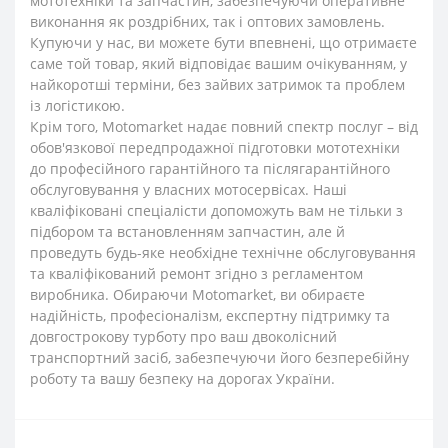
мототехніки та запчастин, забезпечуючи оперативне
виконання як роздрібних, так і оптових замовлень.
Купуючи у нас, ви можете бути впевнені, що отримаєте
саме той товар, який відповідає вашим очікуванням, у
найкоротші терміни, без зайвих затримок та проблем
із логістикою.
Крім того, Motomarket надає повний спектр послуг – від
обов'язкової передпродажної підготовки мототехніки
до професійного гарантійного та післягарантійного
обслуговування у власних мотосервісах. Наші
кваліфіковані спеціалісти допоможуть вам не тільки з
підбором та встановленням запчастин, але й
проведуть будь-яке необхідне технічне обслуговування
та кваліфікований ремонт згідно з регламентом
виробника. Обираючи Motomarket, ви обираєте
надійність, професіоналізм, експертну підтримку та
довгострокову турботу про ваш двоколісний
транспортний засіб, забезпечуючи його безперебійну
роботу та вашу безпеку на дорогах України.