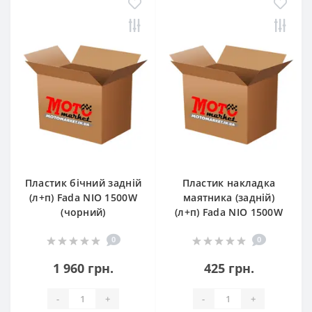
Пластик бічний задній
Пластик накладка
(л+п) Fada NIO 1500W
маятника (задній)
(чорний)
(л+п) Fada NIO 1500W
0
0
1 960 грн.
425 грн.
-
+
-
+