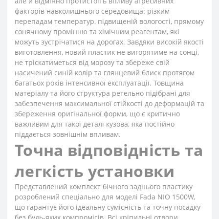
але й відмінно протистоїть впливу агресивних
факторів навколишнього середовища: різким
перепадам температур, підвищеній вологості, прямому
сонячному промінню та хімічним реагентам, які
можуть зустрічатися на дорогах. Завдяки високій якості
виготовлення, новий пластик не вигорятиме на сонці,
не тріскатиметься від морозу та збереже свій
насичений синій колір та глянцевий блиск протягом
багатьох років інтенсивної експлуатації. Товщина
матеріалу та його структура ретельно підібрані для
забезпечення максимальної стійкості до деформацій та
збереження оригінальної форми, що є критично
важливим для такої деталі кузова, яка постійно
піддається зовнішнім впливам.
Точна відповідність та
легкість установки
Представлений комплект бічного заднього пластику
розроблений спеціально для моделі Fada NIO 1500W,
що гарантує його ідеальну сумісність та точну посадку
без будь-яких компромісів. Всі кріпильні отвори,