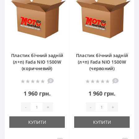
Пластик бічний задній
Пластик бічний задній
(л+п) Fada NIO 1500W
(л+п) Fada NIO 1500W
(коричневий)
(червоний)
0
0
1 960 грн.
1 960 грн.
-
+
-
+
КУПИТИ
КУПИТИ