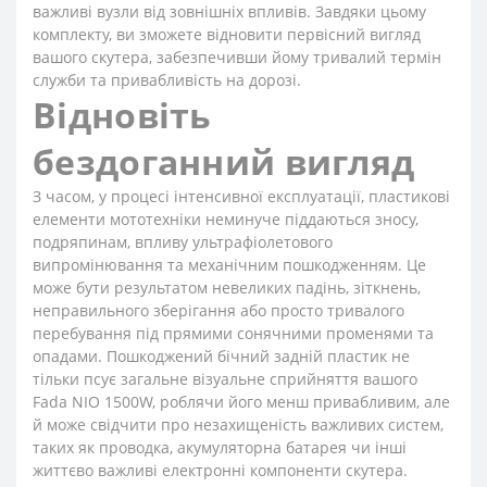
важливі вузли від зовнішніх впливів. Завдяки цьому
комплекту, ви зможете відновити первісний вигляд
вашого скутера, забезпечивши йому тривалий термін
служби та привабливість на дорозі.
Відновіть
бездоганний вигляд
З часом, у процесі інтенсивної експлуатації, пластикові
елементи мототехніки неминуче піддаються зносу,
подряпинам, впливу ультрафіолетового
випромінювання та механічним пошкодженням. Це
може бути результатом невеликих падінь, зіткнень,
неправильного зберігання або просто тривалого
перебування під прямими сонячними променями та
опадами. Пошкоджений бічний задній пластик не
тільки псує загальне візуальне сприйняття вашого
Fada NIO 1500W, роблячи його менш привабливим, але
й може свідчити про незахищеність важливих систем,
таких як проводка, акумуляторна батарея чи інші
життєво важливі електронні компоненти скутера.