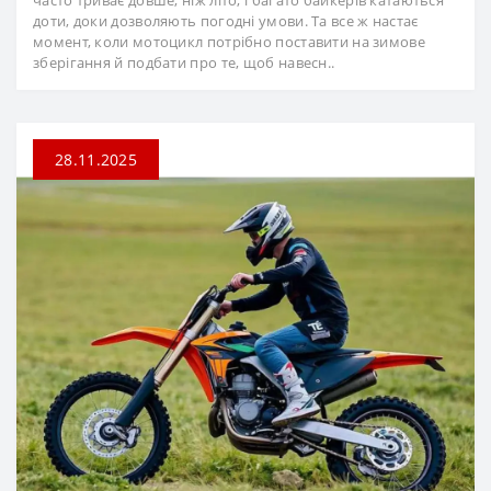
часто триває довше, ніж літо, і багато байкерів катаються
доти, доки дозволяють погодні умови. Та все ж настає
момент, коли мотоцикл потрібно поставити на зимове
зберігання й подбати про те, щоб навесн..
28.11.2025