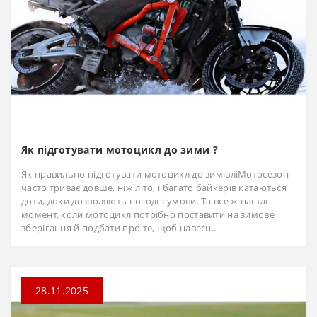
Як підготувати мотоцикл до зими ?
Як правильно підготувати мотоцикл до зимівліМотосезон
часто триває довше, ніж літо, і багато байкерів катаються
доти, доки дозволяють погодні умови. Та все ж настає
момент, коли мотоцикл потрібно поставити на зимове
зберігання й подбати про те, щоб навесн..
28.11.2025