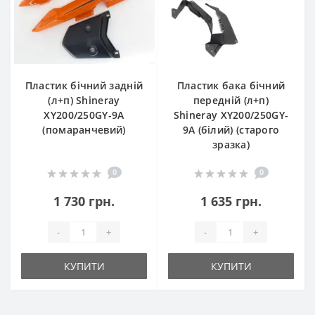
Пластик бічний задній
Пластик бака бічний
(л+п) Shineray
передній (л+п)
XY200/250GY-9A
Shineray XY200/250GY-
(помаранчевий)
9A (білий) (старого
зразка)
0
0
1 730 грн.
1 635 грн.
-
+
-
+
КУПИТИ
КУПИТИ