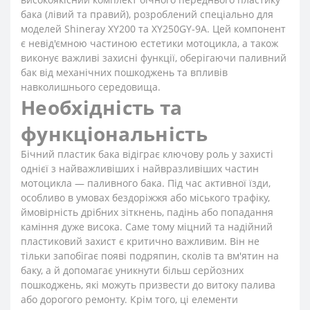
бака (лівий та правий), розроблений спеціально для
моделей Shineray XY200 та XY250GY-9A. Цей компонент
є невід'ємною частиною естетики мотоцикла, а також
виконує важливі захисні функції, оберігаючи паливний
бак від механічних пошкоджень та впливів
навколишнього середовища.
Необхідність та
функціональність
Бічний пластик бака відіграє ключову роль у захисті
однієї з найважливіших і найвразливіших частин
мотоцикла — паливного бака. Під час активної їзди,
особливо в умовах бездоріжжя або міського трафіку,
ймовірність дрібних зіткнень, падінь або попадання
каміння дуже висока. Саме тому міцний та надійний
пластиковий захист є критично важливим. Він не
тільки запобігає появі подряпин, сколів та вм'ятин на
баку, а й допомагає уникнути більш серйозних
пошкоджень, які можуть призвести до витоку палива
або дорогого ремонту. Крім того, ці елементи