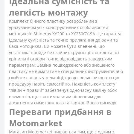
Ідеальна сумісність та
легкість монтажу
Комплект бічного пластику розроблений з
урахуванням усіх конструктивних особливостей
мотоциклів Shineray XY200 та XY250GY-9A. Це гарантує
ідеальну сумісність та точне прилягання до рами та
бака мотоцикла. Ви можете бути впевнені, що
установка пройде без зайвих труднощів, оскільки всі
кріпильні отвори точно відповідають заводським
параметрам. Заміна пошкодженого або зношеного
пластику не вимагатиме спеціальних інструментів або
глибоких знань у механіці, що дозволяє виконати цю
процедуру навіть самостійно. Наявність комплекту
"лівий + правий" забезпечує одночасну заміну обох
елементів, що є оптимальним рішенням для
досягнення симетричного та гармонійного вигляду.
Переваги придбання в
Motomarket
Магазин Motomarket пишається тим, що є одним з