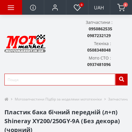
0
0
UAH
Запчастини :
0950862535
0987232129
Техніка :
0508348048
Мото СТО :
0937481096
Мотозапчастини Підбір за моделями мототехніки
Запчастини д
Пластик бака бічний передній (л+п)
Shineray XY200/250GY-9A (Без декора)
(чорний)