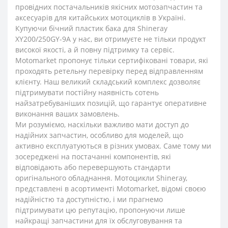
провідних постачальників якісних мотозапчастин та
аксесуарів для китайських мотоциклів в Україні.
Купуючи бічний пластик бака для Shineray
XY200/250GY-9A у нас, ви отримуєте не тільки продукт
високої якості, а й повну підтримку та сервіс.
Motomarket пропонує тільки сертифіковані товари, які
проходять ретельну перевірку перед відправленням
клієнту. Наш великий складський комплекс дозволяє
підтримувати постійну наявність сотень
найзатребуваніших позицій, що гарантує оперативне
виконання ваших замовлень.
Ми розуміємо, наскільки важливо мати доступ до
надійних запчастин, особливо для моделей, що
активно експлуатуються в різних умовах. Саме тому ми
зосереджені на постачанні компонентів, які
відповідають або перевершують стандарти
оригінального обладнання. Мотоцикли Shineray,
представлені в асортименті Motomarket, відомі своєю
надійністю та доступністю, і ми прагнемо
підтримувати цю репутацію, пропонуючи лише
найкращі запчастини для їх обслуговування та