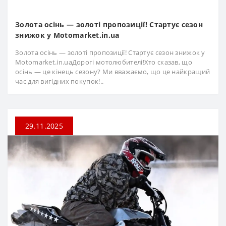
Золота осінь — золоті пропозиції! Стартує сезон
знижок у Motomarket.in.ua
Золота осінь — золоті пропозиції! Стартує сезон знижок у
Motomarket.in.uaДорогі мотолюбителі!Хто сказав, що
осінь — це кінець сезону? Ми вважаємо, що це найкращий
час для вигідних покупок!..
29.11.2025