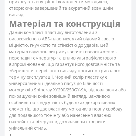
приховують внутрішні компоненти мотоцикла,
створюючи завершений та акуратний зовнішній
вигляд.
Матеріал та конструкція
Даний комплект пластику виготовлений з
високоякісного ABS-пластику, який відомий своєю
міцністю, гнучкістю та стійкістю до ударів. Цей
матеріал відмінно витримує значні навантаження,
перепади температур та вплив ультрафіолетового
випромінювання, що гарантує його довговічність та
збереження первісного вигляду протягом тривалого
терміну експлуатації. Чорний колір пластику є
універсальним і ідеально пасує до більшості
мотоциклів Shineray XY200/250GY-9A, відновлюючи або
покращуючи їхній зовнішній вигляд. Важливою
особливістю є відсутність будь-яких декоративних
елементів, що дає власнику мотоцикла повну свободу
для подальшого тюнінгу або нанесення власних
наклейок та візерунків, дозволяючи створити
унікальний стиль.