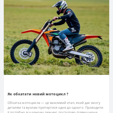
Як обкатати новий мотоцикл ?
Обкатка мотоцикла — це важливий етап, який дає змогу
деталям та вузлам притертися одне до одного. Проводити
її потрібно в щадному режимі, поступово підвищуючи