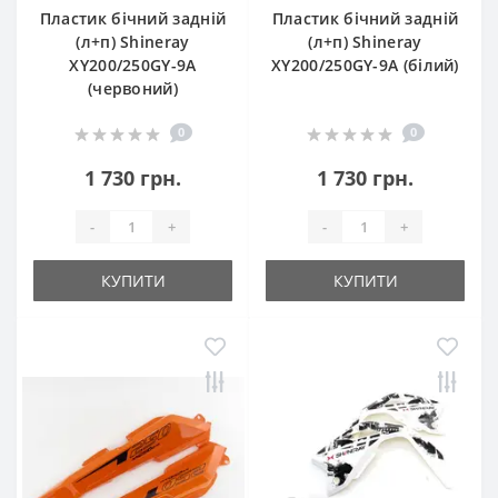
Пластик бічний задній
Пластик бічний задній
(л+п) Shineray
(л+п) Shineray
XY200/250GY-9A
XY200/250GY-9A (білий)
(червоний)
0
0
1 730 грн.
1 730 грн.
-
+
-
+
КУПИТИ
КУПИТИ