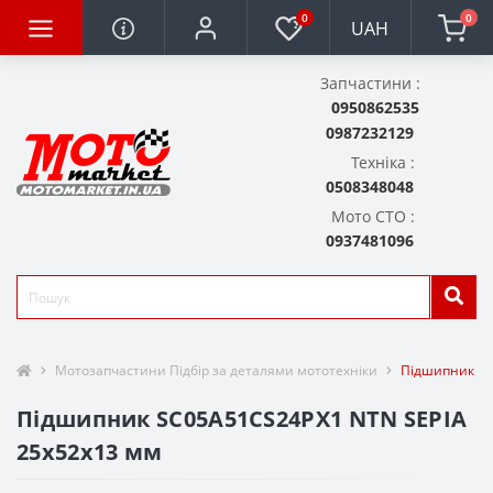
0
0
UAH
Запчастини :
0950862535
0987232129
Техніка :
0508348048
Мото СТО :
0937481096
Мотозапчастини Підбір за деталями мототехніки
Підшипник SC
Підшипник SC05A51CS24PX1 NTN SEPIA
25x52x13 мм