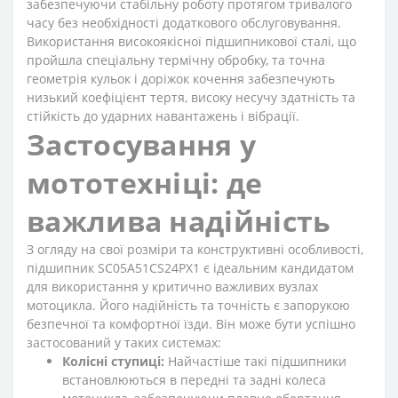
забезпечуючи стабільну роботу протягом тривалого
часу без необхідності додаткового обслуговування.
Використання високоякісної підшипникової сталі, що
пройшла спеціальну термічну обробку, та точна
геометрія кульок і доріжок кочення забезпечують
низький коефіцієнт тертя, високу несучу здатність та
стійкість до ударних навантажень і вібрації.
Застосування у
мототехніці: де
важлива надійність
З огляду на свої розміри та конструктивні особливості,
підшипник SC05A51CS24PX1 є ідеальним кандидатом
для використання у критично важливих вузлах
мотоцикла. Його надійність та точність є запорукою
безпечної та комфортної їзди. Він може бути успішно
застосований у таких системах:
Колісні ступиці:
Найчастіше такі підшипники
встановлюються в передні та задні колеса