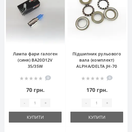
Лампа фари галоген
Підшипник рульового
(синя) ВА20D12V
вала (комплект)
35/35W
ALPHA/DELTA JH-70
0
0
70 грн.
170 грн.
-
+
-
+
КУПИТИ
КУПИТИ