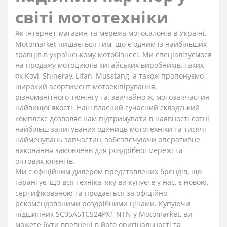
світі мототехніки
Як інтернет-магазин та мережа мотосалонів в Україні,
Motomarket пишається тим, що є одним із найбільших
гравців в українському мотобізнесі. Ми спеціалізуємося
на продажу мотоциклів китайських виробників, таких
як Kovi, Shineray, Lifan, Musstang, а також пропонуємо
широкий асортимент мотоекіпірування,
різноманітного тюнінгу та, звичайно ж, мотозапчастин
найвищої якості. Наш власний сучасний складський
комплекс дозволяє нам підтримувати в наявності сотні
найбільш запитуваних одиниць мототехніки та тисячі
найменувань запчастин, забезпечуючи оперативне
виконання замовлень для роздрібної мережі та
оптових клієнтів.
Ми є офіційним дилером представлених брендів, що
гарантує, що вся техніка, яку ви купуєте у нас, є новою,
сертифікованою та продається за офіційно
рекомендованими роздрібними цінами. Купуючи
підшипник SC05A51CS24PX1 NTN у Motomarket, ви
можете бути впевнені в його оригінальності та