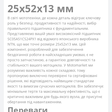
25x52x13 мм
В світі мототехніки, де кожна деталь відіграє ключову
роль у безпеці, продуктивності та надійності, вибір
правильного підшипника є фундаментальним.
Представляємо вашій увазі високоякісний підшипник
SC05A51CS24PX1 від відомого японського виробника
NTN, що має точні розміри 25x52x13 мм. Цей
компонент, розроблений для забезпечення
бездоганної роботи в найскладніших умовах, є не
просто запчастиною, а гарантією довговічності та
стабільності вашого мотоцикла. У Motomarket ми
розуміємо важливість кожної складової, тому
пропонуємо виключно перевірені та сертифіковані
рішення, які відповідають найвищим стандартам
якості та вимогам сучасних мотоциклів. Він забезпечує
мінімальне тертя та максимальну ефективність, що є
критично важливим для будь-якого вузла, де присутнє
обертання під навантаженням.
Переваги