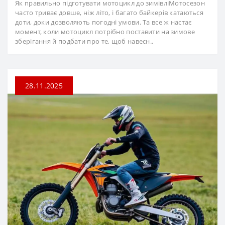
Як правильно підготувати мотоцикл до зимівліМотосезон
часто триває довше, ніж літо, і багато байкерів катаються
доти, доки дозволяють погодні умови. Та все ж настає
момент, коли мотоцикл потрібно поставити на зимове
зберігання й подбати про те, щоб навесн..
28.11.2025