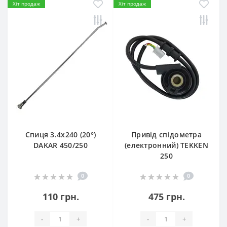
Хіт продаж
Хіт продаж
Спиця 3.4х240 (20°)
Привід спідометра
DAKAR 450/250
(електронний) TEKKEN
250
0
0
110 грн.
475 грн.
-
+
-
+