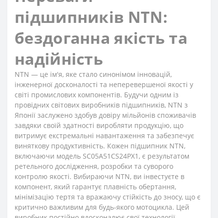
підшипників NTN:
бездоганна якість та
надійність
NTN — це ім'я, яке стало синонімом інновацій,
інженерної досконалості та неперевершеної якості у
світі промислових компонентів. Будучи одним із
провідних світових виробників підшипників, NTN з
Японії заслужено здобув довіру мільйонів споживачів
завдяки своїй здатності виробляти продукцію, що
витримує екстремальні навантаження та забезпечує
виняткову продуктивність. Кожен підшипник NTN,
включаючи модель SC05A51CS24PX1, є результатом
ретельного дослідження, розробки та суворого
контролю якості. Вибираючи NTN, ви інвестуєте в
компонент, який гарантує плавність обертання,
мінімізацію тертя та вражаючу стійкість до зносу, що є
критично важливим для будь-якого мотоцикла. Цей
виробник постійно вдосконалює свої технології,