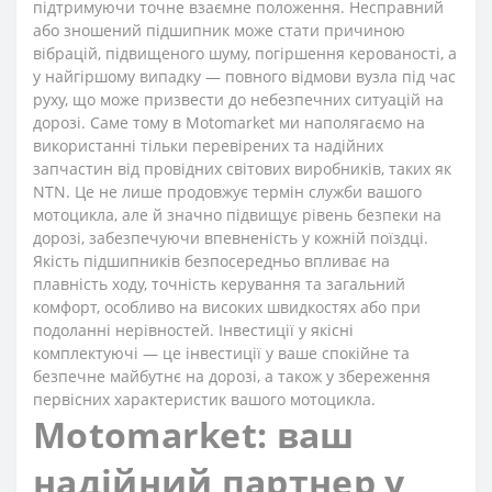
підтримуючи точне взаємне положення. Несправний
або зношений підшипник може стати причиною
вібрацій, підвищеного шуму, погіршення керованості, а
у найгіршому випадку — повного відмови вузла під час
руху, що може призвести до небезпечних ситуацій на
дорозі. Саме тому в Motomarket ми наполягаємо на
використанні тільки перевірених та надійних
запчастин від провідних світових виробників, таких як
NTN. Це не лише продовжує термін служби вашого
мотоцикла, але й значно підвищує рівень безпеки на
дорозі, забезпечуючи впевненість у кожній поїздці.
Якість підшипників безпосередньо впливає на
плавність ходу, точність керування та загальний
комфорт, особливо на високих швидкостях або при
подоланні нерівностей. Інвестиції у якісні
комплектуючі — це інвестиції у ваше спокійне та
безпечне майбутнє на дорозі, а також у збереження
первісних характеристик вашого мотоцикла.
Motomarket: ваш
надійний партнер у