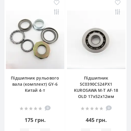
Підшипник рульового
Підшипник
вала (комплект) GY-6
SC0390CS24PX1
Китай 4-т
KUROSAWA M-T AF-18
OLD 17x52x12мм
0
0
175 грн.
445 грн.