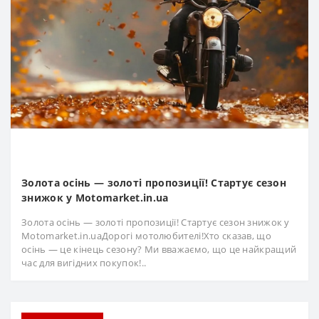
Золота осінь — золоті пропозиції! Стартує сезон
знижок у Motomarket.in.ua
Золота осінь — золоті пропозиції! Стартує сезон знижок у
Motomarket.in.uaДорогі мотолюбителі!Хто сказав, що
осінь — це кінець сезону? Ми вважаємо, що це найкращий
час для вигідних покупок!..