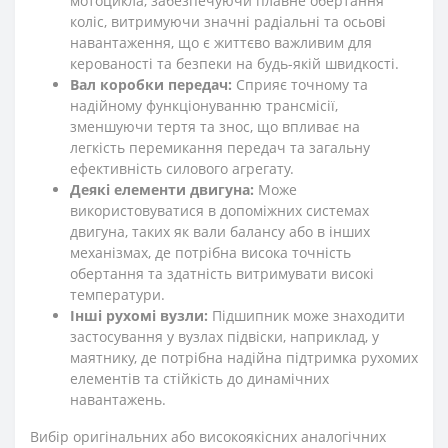
мотоцикла, забезпечуючи плавне обертання
коліс, витримуючи значні радіальні та осьові
навантаження, що є життєво важливим для
керованості та безпеки на будь-якій швидкості.
Вал коробки передач:
Сприяє точному та
надійному функціонуванню трансмісії,
зменшуючи тертя та знос, що впливає на
легкість перемикання передач та загальну
ефективність силового агрегату.
Деякі елементи двигуна:
Може
використовуватися в допоміжних системах
двигуна, таких як вали балансу або в інших
механізмах, де потрібна висока точність
обертання та здатність витримувати високі
температури.
Інші рухомі вузли:
Підшипник може знаходити
застосування у вузлах підвіски, наприклад, у
маятнику, де потрібна надійна підтримка рухомих
елементів та стійкість до динамічних
навантажень.
Вибір оригінальних або високоякісних аналогічних