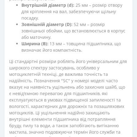
Внутрішній діаметр (d):
25 мм – розмір отвору
для кріплення на вал, забезпечуючи щільну
посадку.
Зовнішній діаметр (D):
52 мм – розмір
зовнішньої обойми, що встановлюється в корпус
або маточину.
Ширина (B):
13 мм – товщина підшипника, що
визначає його компактність.
Ці стандартні розміри роблять його універсальним для
широкого спектру застосувань, особливо у
мотоциклетній техніці, де важлива точність та
надійність. Позначення "SC" у номері моделі часто
вказує на наявність ущільнень або захисних шайб, що
є невід'ємною перевагою для підшипників, які
експлуатуються в умовах підвищеної запиленості та
вологості, характерних для дорожніх та позашляхових
мотоциклів. Ці ущільнення надійно захищають
внутрішні елементи підшипника від потрапляння
бруду, пилу та води, а також запобігають витіканню
мастила, значно подовжуючи термін його служби та