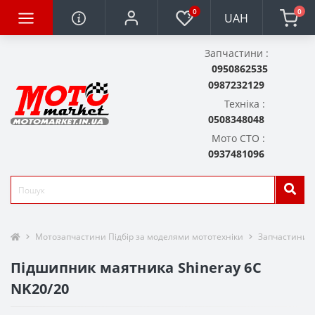
0
0
UAH
Запчастини :
0950862535
0987232129
Техніка :
0508348048
Мото СТО :
0937481096
Мотозапчастини Підбір за моделями мототехніки
Запчастини д
Підшипник маятника Shineray 6C
NK20/20