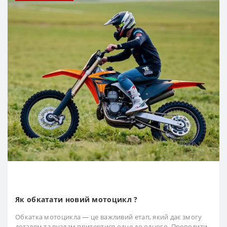
Як обкатати новий мотоцикл ?
Обкатка мотоцикла — це важливий етап, який дає змогу
деталям та вузлам притертися одне до одного. Проводити