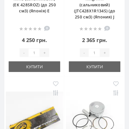
(EK 428SROZ) (до 250
(сальниковий)
см3) (Японія) E
(JTC428X1R134S) (до
250 см3) (Япония) J
0
0
4 250 грн.
2 365 грн.
-
+
-
+
КУПИТИ
КУПИТИ