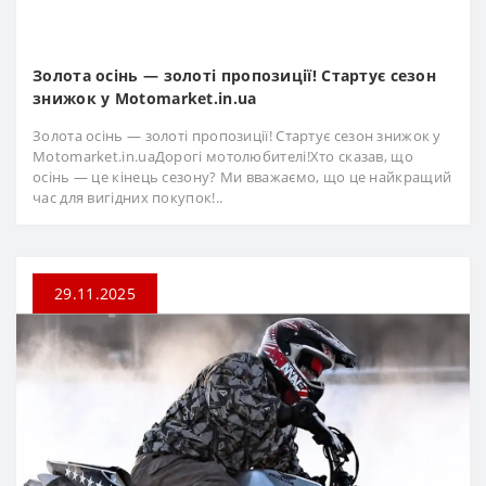
Золота осінь — золоті пропозиції! Стартує сезон
знижок у Motomarket.in.ua
Золота осінь — золоті пропозиції! Стартує сезон знижок у
Motomarket.in.uaДорогі мотолюбителі!Хто сказав, що
осінь — це кінець сезону? Ми вважаємо, що це найкращий
час для вигідних покупок!..
29.11.2025