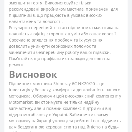
зменшити тертя. Використовуйте тільки
рекомендовані виробником мастила, призначені для
підшипників, що працюють в умовах високих
навантажень та вологості.
Регулярно перевіряйте стан підшипника маятника на
наявність люфтів, сторонніх шумів або ознак корозії.
Своєчасне виявлення проблем та їх усунення
дозволить уникнути серйозних поломок та
забезпечити безперебійну роботу вашої підвіски.
Пам'ятайте, що профілактика завжди дешевша за
ремонт.
Висновок
Підшипник маятника Shineray 6C NK20/20 – це
інвестиція у безпеку, комфорт та довговічність вашого
мотоцикла. Обираючи цей високоякісний компонент у
Motomarket, ви отримуєте не тільки надійну
запчастину, але й повний комплекс підтримки від
лідера мотобізнесу в Україні. Забезпечте своєму
мотоциклу найкращі умови для роботи, і він віддячить
вам бездоганною керованістю та надійністю на будь-