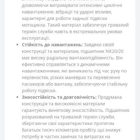
дозволяючи витримувати інтенсивні циклічні
навантаження, вібрації та ударні впливи,
характерні для роботи задньої підвіски
мотоцикла. Такий матеріал забезпечує тривалий
термін служби навіть в екстремальних умовах
експлуатації.
Стійкість до навантажень:
Завдяки своїй
конструкції та матеріалам, підшипник NK20/20
має високу радіальну вантажопідйомність. Він
ефективно справляється з динамічними
навантаженнями, які виникають під час руху по
нерівностях, різких маневрах та перевезенні
пасажирів або вантажу, забезпечуючи стабільну
роботу підвіски.
Зносостійкість та довговічність:
Продумана
конструкція та високоякісні матеріали
гарантують виняткову зносостійкість. Підшипник
розрахований на тривалий термін служби,
зберігаючи свої характеристики протягом
багатьох тисяч кілометрів пробігу, що знижує
потребу в частих замінах та витратах на