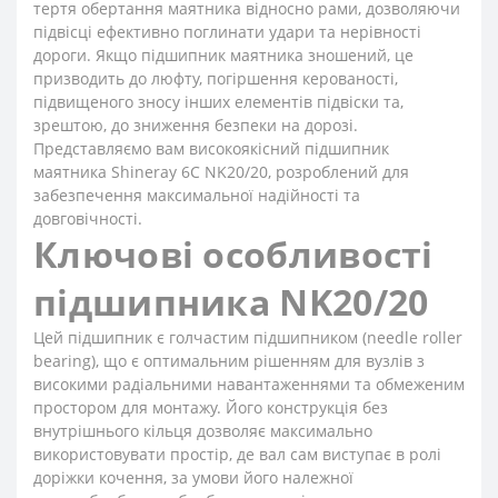
тертя обертання маятника відносно рами, дозволяючи
підвісці ефективно поглинати удари та нерівності
дороги. Якщо підшипник маятника зношений, це
призводить до люфту, погіршення керованості,
підвищеного зносу інших елементів підвіски та,
зрештою, до зниження безпеки на дорозі.
Представляємо вам високоякісний підшипник
маятника Shineray 6C NK20/20, розроблений для
забезпечення максимальної надійності та
довговічності.
Ключові особливості
підшипника NK20/20
Цей підшипник є голчастим підшипником (needle roller
bearing), що є оптимальним рішенням для вузлів з
високими радіальними навантаженнями та обмеженим
простором для монтажу. Його конструкція без
внутрішнього кільця дозволяє максимально
використовувати простір, де вал сам виступає в ролі
доріжки кочення, за умови його належної