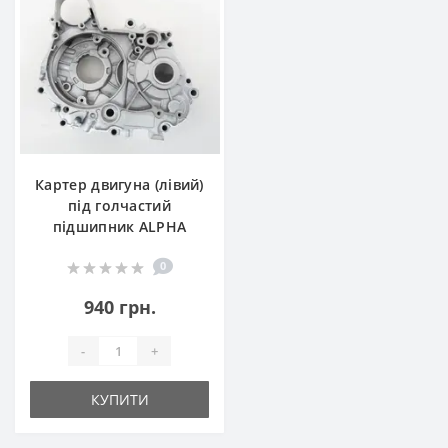
Картер двигуна (лівий)
під голчастий
підшипник ALPHA
0
940 грн.
-
+
КУПИТИ