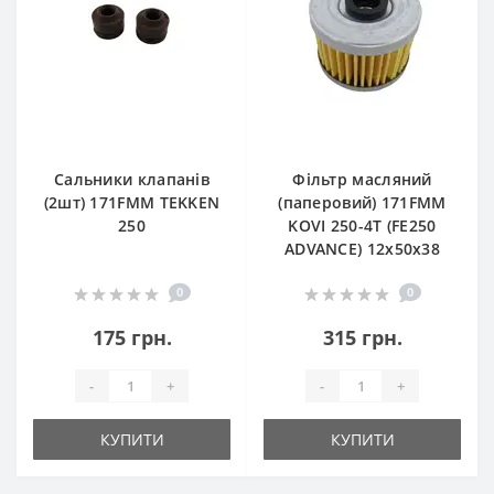
Сальники клапанів
Фільтр масляний
(2шт) 171FMM TEKKEN
(паперовий) 171FMM
250
KOVI 250-4T (FE250
ADVANCE) 12х50х38
0
0
175 грн.
315 грн.
-
+
-
+
КУПИТИ
КУПИТИ