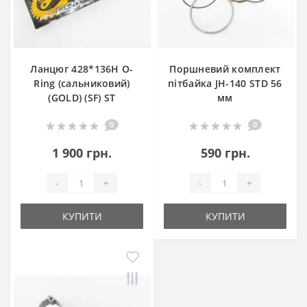
Ланцюг 428*136H O-
Поршневий комплект
Ring (сальниковий)
пітбайка JH-140 STD 56
(GOLD) (SF) ST
мм
0
0
1 900 грн.
590 грн.
-
+
-
+
КУПИТИ
КУПИТИ