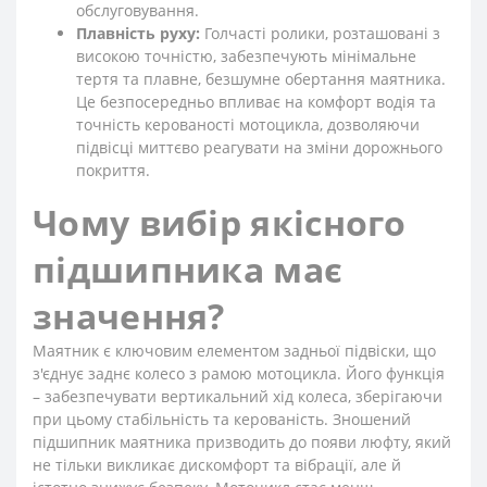
обслуговування.
Плавність руху:
Голчасті ролики, розташовані з
високою точністю, забезпечують мінімальне
тертя та плавне, безшумне обертання маятника.
Це безпосередньо впливає на комфорт водія та
точність керованості мотоцикла, дозволяючи
підвісці миттєво реагувати на зміни дорожнього
покриття.
Чому вибір якісного
підшипника має
значення?
Маятник є ключовим елементом задньої підвіски, що
з'єднує заднє колесо з рамою мотоцикла. Його функція
– забезпечувати вертикальний хід колеса, зберігаючи
при цьому стабільність та керованість. Зношений
підшипник маятника призводить до появи люфту, який
не тільки викликає дискомфорт та вібрації, але й