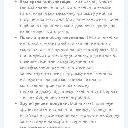
Експертна консультація:
Наші фахівці мають
глибокі знання в галузі мототехніки та завжди
готові надати кваліфіковану допомогу у виборі
потрібної запчастини. Ми допоможемо вам точно
підібрати підшипник, який ідеально підійде для
вашої моделі мотоцикла.
Повний цикл обслуговування:
В Motomarket ви
не тільки можете придбати запчастини, але й
скористатися послугами наших мотосервісів. Ми
пропонуємо професійну установку підшипників,
планове технічне обслуговування та
кваліфікований ремонт мототехніки,
забезпечуючи повну підтримку на всіх етапах
експлуатації вашого мотоцикла. Всі наші
мотосалони проводять обов'язкову
передпродажну підготовку техніки, а мотосервіси
– всі необхідні регламентні роботи.
Зручні умови покупки:
Motomarket пропонує
зручні варіанти оплати та швидку доставку по
всій Україні, дозволяючи вам отримати необхідну
запчастину в найкоротші терміни та з
мінімальними зусиллями.