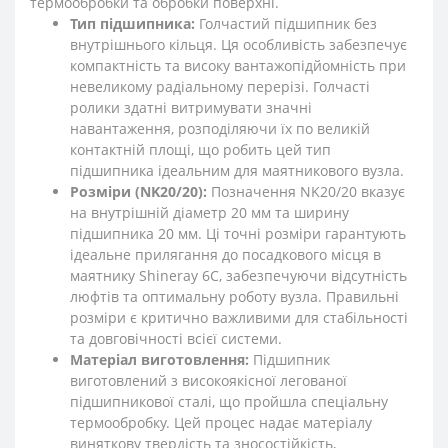
термообробки та обробки поверхні.
Тип підшипника:
Голчастий підшипник без
внутрішнього кільця. Ця особливість забезпечує
компактність та високу вантажопідйомність при
невеликому радіальному перерізі. Голчасті
ролики здатні витримувати значні
навантаження, розподіляючи їх по великій
контактній площі, що робить цей тип
підшипника ідеальним для маятникового вузла.
Розміри (NK20/20):
Позначення NK20/20 вказує
на внутрішній діаметр 20 мм та ширину
підшипника 20 мм. Ці точні розміри гарантують
ідеальне прилягання до посадкового місця в
маятнику Shineray 6C, забезпечуючи відсутність
люфтів та оптимальну роботу вузла. Правильні
розміри є критично важливими для стабільності
та довговічності всієї системи.
Матеріал виготовлення:
Підшипник
виготовлений з високоякісної легованої
підшипникової сталі, що пройшла спеціальну
термообробку. Цей процес надає матеріалу
виняткову твердість та зносостійкість,