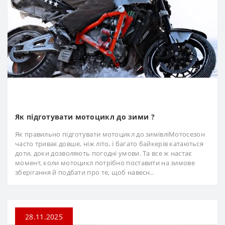
Як підготувати мотоцикл до зими ?
Як правильно підготувати мотоцикл до зимівліМотосезон
часто триває довше, ніж літо, і багато байкерів катаються
доти, доки дозволяють погодні умови. Та все ж настає
момент, коли мотоцикл потрібно поставити на зимове
зберігання й подбати про те, щоб навесн..
28.11.2025