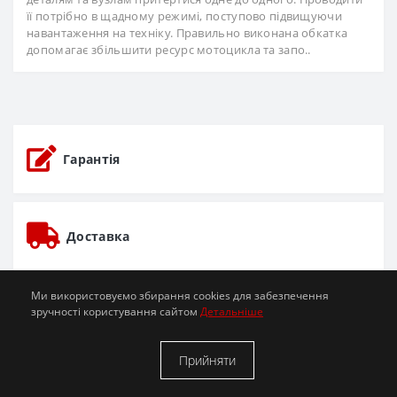
її потрібно в щадному режимі, поступово підвищуючи
навантаження на техніку. Правильно виконана обкатка
допомагає збільшити ресурс мотоцикла та запо..
Гарантія
Доставка
Ми використовуємо збирання cookies для забезпечення
зручності користування сайтом
Детальніше
Trade-In Обмін мототехніки
Прийняти
Мото СТО