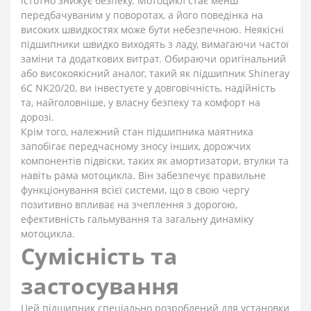
істотно знижує безпеку. Мотоцикл стає менш
передбачуваним у поворотах, а його поведінка на
високих швидкостях може бути небезпечною. Неякісні
підшипники швидко виходять з ладу, вимагаючи частої
заміни та додаткових витрат. Обираючи оригінальний
або високоякісний аналог, такий як підшипник Shineray
6C NK20/20, ви інвестуєте у довговічність, надійність
та, найголовніше, у власну безпеку та комфорт на
дорозі.
Крім того, належний стан підшипника маятника
запобігає передчасному зносу інших, дорожчих
компонентів підвіски, таких як амортизатори, втулки та
навіть рама мотоцикла. Він забезпечує правильне
функціонування всієї системи, що в свою чергу
позитивно впливає на зчеплення з дорогою,
ефективність гальмування та загальну динаміку
мотоцикла.
Сумісність та
застосування
Цей підшипник спеціально розроблений для установки