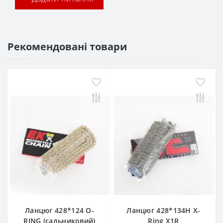
Рекомендовані товари
Ланцюг 428*124 O-
Ланцюг 428*134H X-
RING (сальниковий)
Ring X1R