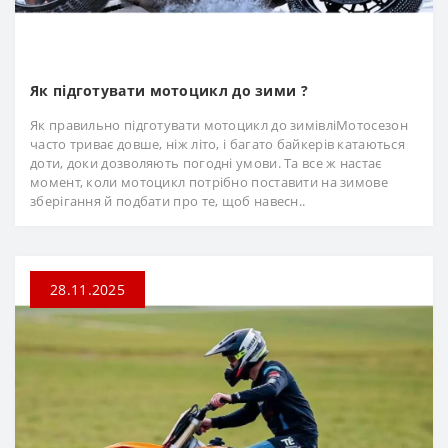
Як підготувати мотоцикл до зими ?
Як правильно підготувати мотоцикл до зимівліМотосезон
часто триває довше, ніж літо, і багато байкерів катаються
доти, доки дозволяють погодні умови. Та все ж настає
момент, коли мотоцикл потрібно поставити на зимове
зберігання й подбати про те, щоб навесн..
28.11.2025