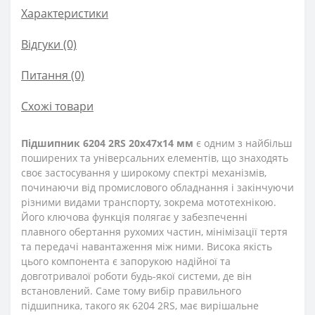
Характеристики
Відгуки (0)
Питання
(0)
Схожі товари
Підшипник 6204 2RS 20x47x14 мм
є одним з найбільш
поширених та універсальних елементів, що знаходять
своє застосування у широкому спектрі механізмів,
починаючи від промислового обладнання і закінчуючи
різними видами транспорту, зокрема мототехнікою.
Його ключова функція полягає у забезпеченні
плавного обертання рухомих частин, мінімізації тертя
та передачі навантаження між ними. Висока якість
цього компонента є запорукою надійної та
довготривалої роботи будь-якої системи, де він
встановлений. Саме тому вибір правильного
підшипника, такого як 6204 2RS, має вирішальне