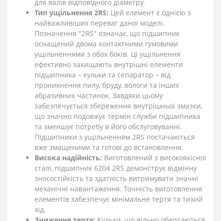
для валів відповідного діаметру.
Тип ущільнення 2RS:
Цей елемент є однією з
найважливіших переваг даної моделі.
Позначення "2RS" означає, що підшипник
оснащений двома контактними гумовими
ущільненнями з обох боків. Ці ущільнення
ефективно захищають внутрішні елементи
підшипника – кульки та сепаратор – від
проникнення пилу, бруду, вологи та інших
абразивних частинок. Завдяки цьому
забезпечується збереження внутрішньої змазки,
що значно подовжує термін служби підшипника
та зменшує потребу в його обслуговуванні.
Підшипники з ущільненням 2RS постачаються
вже змащеними та готові до встановлення.
Висока надійність:
Виготовлений з високоякісної
сталі, підшипник 6204 2RS демонструє відмінну
зносостійкість та здатність витримувати значні
механічні навантаження. Точність виготовлення
елементів забезпечує мінімальне тертя та тихий
хід.
Зниження тертя:
Кульки, що вільно обертаються