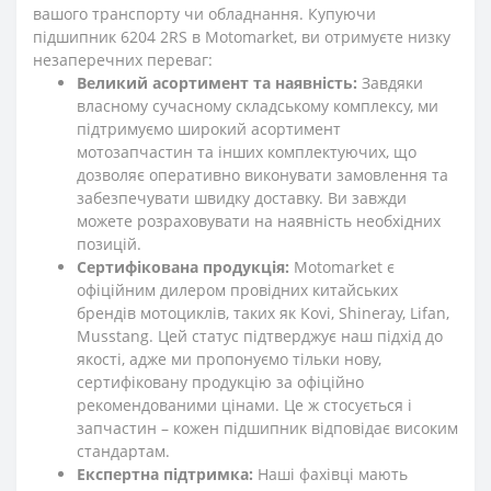
вашого транспорту чи обладнання. Купуючи
підшипник 6204 2RS в Motomarket, ви отримуєте низку
незаперечних переваг:
Великий асортимент та наявність:
Завдяки
власному сучасному складському комплексу, ми
підтримуємо широкий асортимент
мотозапчастин та інших комплектуючих, що
дозволяє оперативно виконувати замовлення та
забезпечувати швидку доставку. Ви завжди
можете розраховувати на наявність необхідних
позицій.
Сертифікована продукція:
Motomarket є
офіційним дилером провідних китайських
брендів мотоциклів, таких як Kovi, Shineray, Lifan,
Musstang. Цей статус підтверджує наш підхід до
якості, адже ми пропонуємо тільки нову,
сертифіковану продукцію за офіційно
рекомендованими цінами. Це ж стосується і
запчастин – кожен підшипник відповідає високим
стандартам.
Експертна підтримка:
Наші фахівці мають