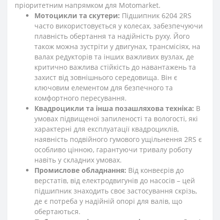
пріоритетним напрямком для Motomarket.
Мотоцикли та скутери:
Підшипник 6204 2RS
часто використовується у колесах, забезпечуючи
плавність обертання та надійність руху. Його
також можна зустріти у двигунах, трансмісіях, на
валах редукторів та інших важливих вузлах, де
критично важлива стійкість до навантажень та
захист від зовнішнього середовища. Він є
ключовим елементом для безпечного та
комфортного пересування.
Квадроцикли та інша позашляхова техніка:
В
умовах підвищеної запиленості та вологості, які
характерні для експлуатації квадроциклів,
наявність подвійного гумового ущільнення 2RS є
особливо цінною, гарантуючи тривалу роботу
навіть у складних умовах.
Промислове обладнання:
Від конвеєрів до
верстатів, від електродвигунів до насосів – цей
підшипник знаходить своє застосування скрізь,
де є потреба у надійній опорі для валів, що
обертаються.