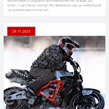
Motomarket.in.uaДорогі мотолюбителі!Хто сказав, що
осінь — це кінець сезону? Ми вважаємо, що це найкращий
час для вигідних покупок!..
29.11.2025