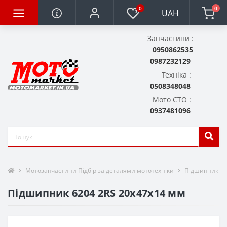
0
0
UAH
Запчастини :
0950862535
0987232129
Техніка :
0508348048
Мото СТО :
0937481096
Мотозапчастини Підбір за деталями мототехніки
Підшипники
Підшипник 6204 2RS 20x47x14 мм