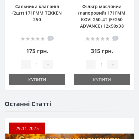
Сальники клапанів
Фільтр масляний
(2шт) 171FMM TEKKEN
(паперовий) 171FMM
250
KOVI 250-4T (FE250
ADVANCE) 12х50х38
0
0
175 грн.
315 грн.
-
+
-
+
КУПИТИ
КУПИТИ
Останні Статті
29.11.2025