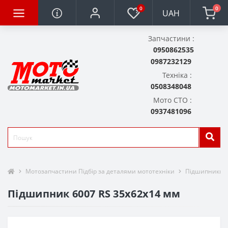
0
0
UAH
Запчастини :
0950862535
0987232129
Техніка :
0508348048
Мото СТО :
0937481096
Мотозапчастини Підбір за деталями мототехніки
Підшипники
Підшипник 6007 RS 35x62x14 мм