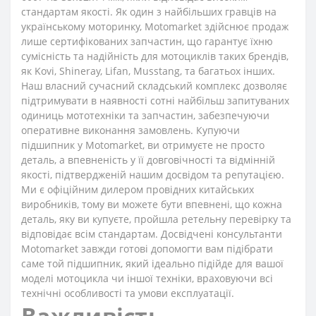
стандартам якості. Як один з найбільших гравців на
українському моторинку, Motomarket здійснює продаж
лише сертифікованих запчастин, що гарантує їхню
сумісність та надійність для мотоциклів таких брендів,
як Kovi, Shineray, Lifan, Musstang, та багатьох інших.
Наш власний сучасний складський комплекс дозволяє
підтримувати в наявності сотні найбільш запитуваних
одиниць мототехніки та запчастин, забезпечуючи
оперативне виконання замовлень. Купуючи
підшипник у Motomarket, ви отримуєте не просто
деталь, а впевненість у її довговічності та відмінній
якості, підтвердженій нашим досвідом та репутацією.
Ми є офіційним дилером провідних китайських
виробників, тому ви можете бути впевнені, що кожна
деталь, яку ви купуєте, пройшла ретельну перевірку та
відповідає всім стандартам. Досвідчені консультанти
Motomarket завжди готові допомогти вам підібрати
саме той підшипник, який ідеально підійде для вашої
моделі мотоцикла чи іншої техніки, враховуючи всі
технічні особливості та умови експлуатації.
Важливість