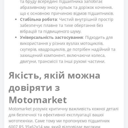
та бруду всередині підшипника запобігає
абразивному зносу кульок та доріжок кочення,
що є основною причиною відмов підшипників.
Стабільна робота
: Чистий внутрішній простір
забезпечує плавне та тихе обертання без
вібрацій та підвищеного шуму.
Універсальність застосування
: Підходить для
використання у різних вузлах мотоциклів,
скутерів, квадроциклів, де потрібен надійний та
захищений компонент, включаючи колеса,
двигуни, трансмісії та інші рухомі частини.
Якість, якій можна
довіряти з
Motomarket
Motomarket розуміє критичну важливість кожної деталі
для безпечної та ефективної експлуатації вашої
мототехніки. Саме тому ми пропонуємо підшипник
6007 RS 35x62x14 мм, який відповідає високим