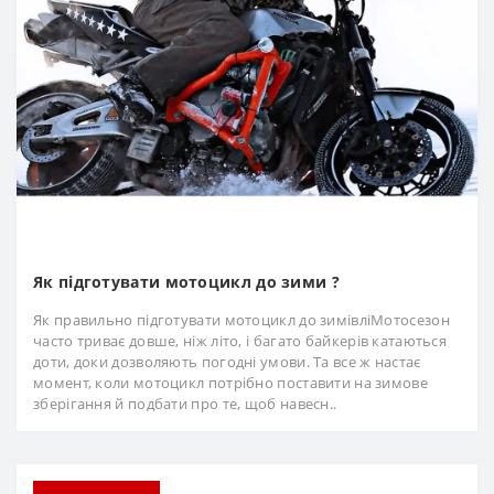
Як підготувати мотоцикл до зими ?
Як правильно підготувати мотоцикл до зимівліМотосезон
часто триває довше, ніж літо, і багато байкерів катаються
доти, доки дозволяють погодні умови. Та все ж настає
момент, коли мотоцикл потрібно поставити на зимове
зберігання й подбати про те, щоб навесн..