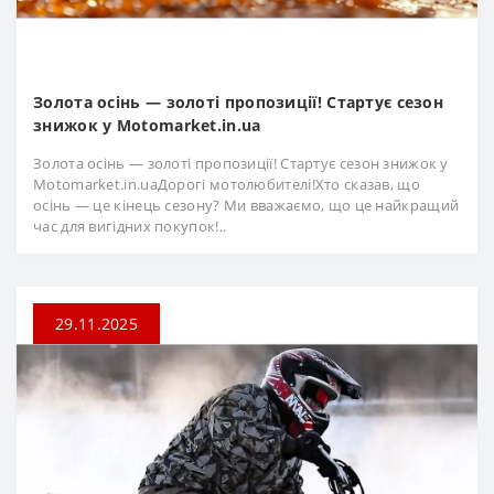
Золота осінь — золоті пропозиції! Стартує сезон
знижок у Motomarket.in.ua
Золота осінь — золоті пропозиції! Стартує сезон знижок у
Motomarket.in.uaДорогі мотолюбителі!Хто сказав, що
осінь — це кінець сезону? Ми вважаємо, що це найкращий
час для вигідних покупок!..
29.11.2025