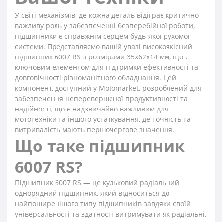
У світі механізмів, де кожна деталь відіграє критично
важливу роль у забезпеченні безперебійної роботи,
підшипники є справжнім серцем будь-якої рухомої
системи. Представляємо вашій увазі високоякісний
підшипник 6007 RS з розмірами 35x62x14 мм, що є
ключовим елементом для підтримки ефективності та
довговічності різноманітного обладнання. Цей
компонент, доступний у Motomarket, розроблений для
забезпечення неперевершеної продуктивності та
надійності, що є надзвичайно важливим для
мототехніки та іншого устаткування, де точність та
витривалість мають першочергове значення.
Що таке підшипник
6007 RS?
Підшипник 6007 RS — це кульковий радіальний
однорядний підшипник, який відноситься до
найпоширенішого типу підшипників завдяки своїй
універсальності та здатності витримувати як радіальні,