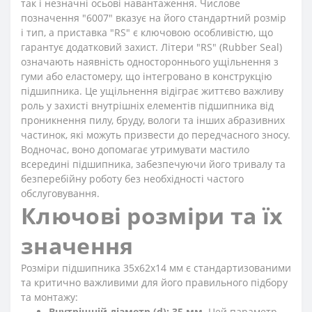
так і незначні осьові навантаження. Числове
позначення "6007" вказує на його стандартний розмір
і тип, а приставка "RS" є ключовою особливістю, що
гарантує додатковий захист. Літери "RS" (Rubber Seal)
означають наявність одностороннього ущільнення з
гуми або еластомеру, що інтегровано в конструкцію
підшипника. Це ущільнення відіграє життєво важливу
роль у захисті внутрішніх елементів підшипника від
проникнення пилу, бруду, вологи та інших абразивних
частинок, які можуть призвести до передчасного зносу.
Водночас, воно допомагає утримувати мастило
всередині підшипника, забезпечуючи його тривалу та
безперебійну роботу без необхідності частого
обслуговування.
Ключові розміри та їх
значення
Розміри підшипника 35x62x14 мм є стандартизованими
та критично важливими для його правильного підбору
та монтажу:
Внутрішній діаметр (d): 35 мм
. Цей параметр