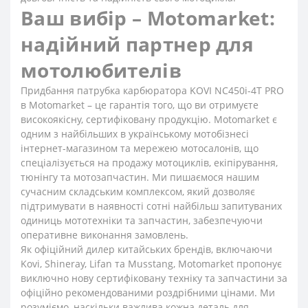
Ваш вибір – Motomarket:
надійний партнер для
мотолюбителів
Придбання патрубка карбюратора KOVI NC450i-4Т PRO
в Motomarket – це гарантія того, що ви отримуєте
високоякісну, сертифіковану продукцію. Motomarket є
одним з найбільших в українському мотобізнесі
інтернет-магазином та мережею мотосалонів, що
спеціалізується на продажу мотоциклів, екіпірування,
тюнінгу та мотозапчастин. Ми пишаємося нашим
сучасним складським комплексом, який дозволяє
підтримувати в наявності сотні найбільш запитуваних
одиниць мототехніки та запчастин, забезпечуючи
оперативне виконання замовлень.
Як офіційний дилер китайських брендів, включаючи
Kovi, Shineray, Lifan та Musstang, Motomarket пропонує
виключно нову сертифіковану техніку та запчастини за
офіційно рекомендованими роздрібними цінами. Ми
розуміємо, наскільки важлива кожна деталь для