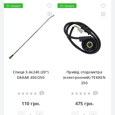
Хіт продаж
Хіт продаж
Спиця 3.4х240 (20°)
Привід спідометра
DAKAR 450/250
(електронний) TEKKEN
250
0
0
110 грн.
475 грн.
-
+
-
+