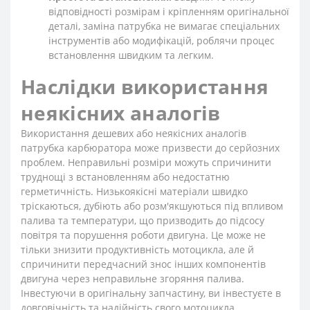
відповідності розмірам і кріпленням оригінальної
деталі, заміна патрубка не вимагає спеціальних
інструментів або модифікацій, роблячи процес
встановлення швидким та легким.
Наслідки використання
неякісних аналогів
Використання дешевих або неякісних аналогів
патрубка карбюратора може призвести до серйозних
проблем. Неправильні розміри можуть спричинити
труднощі з встановленням або недостатню
герметичність. Низькоякісні матеріали швидко
тріскаються, дубіють або розм'якшуються під впливом
палива та температури, що призводить до підсосу
повітря та порушення роботи двигуна. Це може не
тільки знизити продуктивність мотоцикла, але й
спричинити передчасний знос інших компонентів
двигуна через неправильне згоряння палива.
Інвестуючи в оригінальну запчастину, ви інвестуєте в
довговічність та надійність свого мотоцикла.