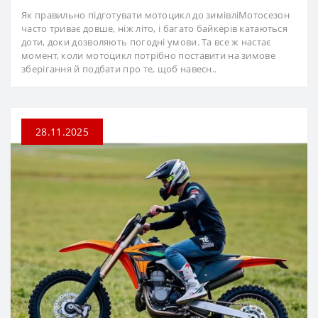
Як правильно підготувати мотоцикл до зимівліМотосезон
часто триває довше, ніж літо, і багато байкерів катаються
доти, доки дозволяють погодні умови. Та все ж настає
момент, коли мотоцикл потрібно поставити на зимове
зберігання й подбати про те, щоб навесн..
28.11.2025