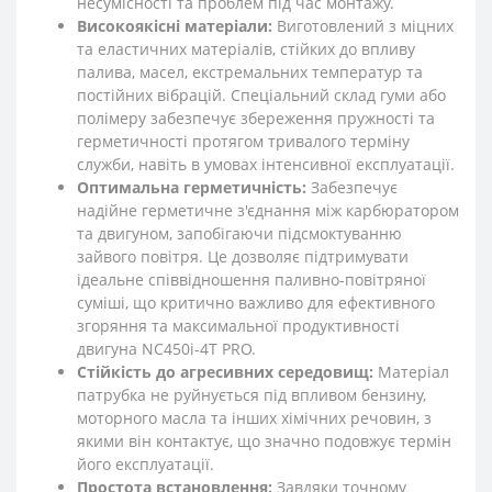
несумісності та проблем під час монтажу.
Високоякісні матеріали:
Виготовлений з міцних
та еластичних матеріалів, стійких до впливу
палива, масел, екстремальних температур та
постійних вібрацій. Спеціальний склад гуми або
полімеру забезпечує збереження пружності та
герметичності протягом тривалого терміну
служби, навіть в умовах інтенсивної експлуатації.
Оптимальна герметичність:
Забезпечує
надійне герметичне з'єднання між карбюратором
та двигуном, запобігаючи підсмоктуванню
зайвого повітря. Це дозволяє підтримувати
ідеальне співвідношення паливно-повітряної
суміші, що критично важливо для ефективного
згоряння та максимальної продуктивності
двигуна NC450i-4Т PRO.
Стійкість до агресивних середовищ:
Матеріал
патрубка не руйнується під впливом бензину,
моторного масла та інших хімічних речовин, з
якими він контактує, що значно подовжує термін
його експлуатації.
Простота встановлення:
Завдяки точному