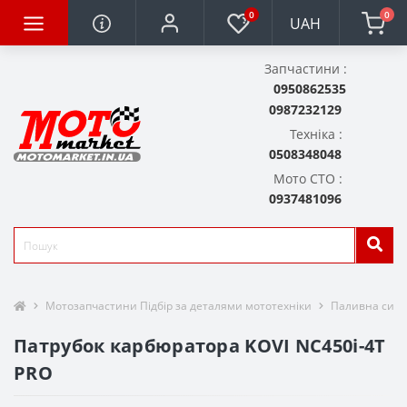
0
0
UAH
Запчастини :
0950862535
0987232129
Техніка :
0508348048
Мото СТО :
0937481096
Мотозапчастини Підбір за деталями мототехніки
Паливна сист
Патрубок карбюратора KOVI NC450i-4Т
PRO