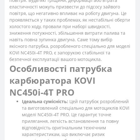
повітря. Будь-які тріщини, деформації або втрата
еластичності можуть призвести до підсосу зайвого
повітря, що негативно впливає на роботу двигуна. Це
проявляється у таких проблемах, як нестабільні оберти
холостого ходу, провали при наборі швидкості,
зниження потужності, збільшення витрати палива та
навіть повна зупинка двигуна. Саме тому вибір
якісного патрубка, розробленого спеціально для моделі
KOVI NC450i-4Т PRO, є запорукою стабільної та
безпечної експлуатації вашого мотоцикла.
Особливості патрубка
карбюратора KOVI
NC450i-4Т PRO
Ідеальна сумісність:
Цей патрубок розроблений
та виготовлений спеціально для мотоциклів KOVI
моделі NC450i-4Т PRO. Це гарантує точне
прилягання, легкість встановлення та повну
відповідність оригінальним технічним
характеристикам, що виключає ризик