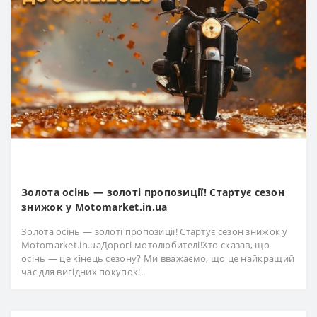
Золота осінь — золоті пропозиції! Стартує сезон
знижок у Motomarket.in.ua
Золота осінь — золоті пропозиції! Стартує сезон знижок у
Motomarket.in.uaДорогі мотолюбителі!Хто сказав, що
осінь — це кінець сезону? Ми вважаємо, що це найкращий
час для вигідних покупок!..