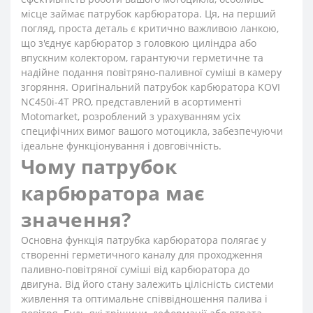
місце займає патрубок карбюратора. Ця, на перший
погляд, проста деталь є критично важливою ланкою,
що з'єднує карбюратор з головкою циліндра або
впускним колектором, гарантуючи герметичне та
надійне подання повітряно-паливної суміші в камеру
згоряння. Оригінальний патрубок карбюратора KOVI
NC450i-4Т PRO, представлений в асортименті
Motomarket, розроблений з урахуванням усіх
специфічних вимог вашого мотоцикла, забезпечуючи
ідеальне функціонування і довговічність.
Чому патрубок
карбюратора має
значення?
Основна функція патрубка карбюратора полягає у
створенні герметичного каналу для проходження
паливно-повітряної суміші від карбюратора до
двигуна. Від його стану залежить цілісність системи
живлення та оптимальне співвідношення палива і