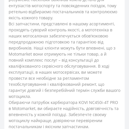
ентузіастів мотоспорту та повсякденних поїздок, тому
ретельно відбираємо постачальників та контролюємо
якість кожного товару.
Всі запчастини, представлені в нашому асортименті,
проходять суворий контроль якості, а мототехніка в
наших мотосалонах забезпечується обов'язковою
передпродажною підготовкою та гарантією від
виробників. Наші клієнти можуть бути впевнені, що з
Motomarket вони отримують не тільки товар, а й
повний комплекс послуг – від консультації до
кваліфікованого сервісного обслуговування. В ході
експлуатації, в наших мотосервісах, ви можете
провести все необхідне за регламентом
техобслуговування і кваліфікований ремонт, що
гарантує довгий і безперебійний термін служби вашого
мотоцикла.
Обираючи патрубок карбюратора KOVI NC450i-4Т PRO
в Motomarket, ви обираєте надійність, довговічність та
впевненість у кожній поїздці. Забезпечте своєму
мотоциклу найкраще, довіряючи перевіреним
постачальникам і якісним запчастинам.