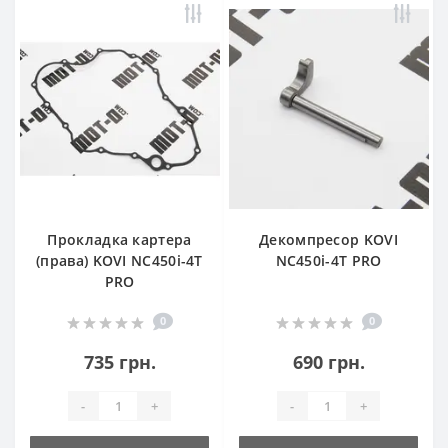
Прокладка картера
Декомпресор KOVI
(права) KOVI NC450i-4Т
NC450i-4Т PRO
PRO
0
0
735 грн.
690 грн.
-
+
-
+