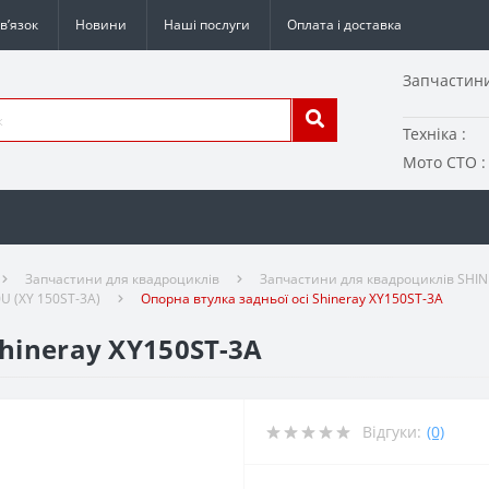
в’язок
Новини
Наші послуги
Оплата і доставка
Запчастини
Техніка :
Мото СТО :
Запчастини для квадроциклів
Запчастини для квадроциклів SHI
U (XY 150ST-3A)
Опорна втулка задньої осі Shineray XY150ST-3A
hineray XY150ST-3A
Відгуки:
(0)