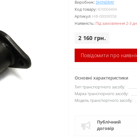
Виробник:
SHINERAY
Код товару:
Ю0004494
Артикул:
НФ-00009558
Наявність:
Під замовлення 2-3 дн
2 160 грн.
Повідомити про наявні
Основні характеристики
Тип транспортного засобу:
Марка транспорного засобу:
Модель транспортного засобу:
Публічний
договір