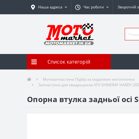
Наша адреса
Час роботи
Зворотній з
Список категорій
Мотозапчастини Підбір за моделями мототехніки
Запчастини для квадроцикла ATV SHINERAY HARDY 200
Опорна втулка задньої осі S