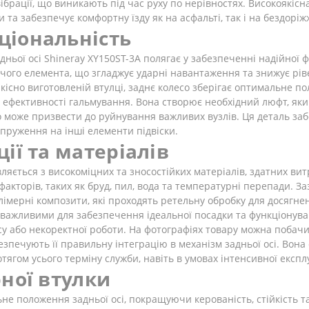
ібрації, що виникають під час руху по нерівностях. Високоякісн
та забезпечує комфортну їзду як на асфальті, так і на бездоріжж
ціональність
ьої осі Shineray XY150ST-3A полягає у забезпеченні надійної ф
ючого елемента, що згладжує ударні навантаження та знижує рі
якісно виготовленій втулці, заднє колесо зберігає оптимальне 
 ефективності гальмування. Вона створює необхідний люфт, який
 може призвести до руйнування важливих вузлів. Ця деталь забез
руження на інші елементи підвіски.
ії та матеріалів
ляється з високоміцних та зносостійких матеріалів, здатних в
акторів, таких як бруд, пил, вода та температурні перепади. За
олімерні композити, які проходять ретельну обробку для досягне
 важливими для забезпечення ідеальної посадки та функціонуван
у або некоректної роботи. На фотографіях товару можна побачит
зпечують її правильну інтеграцію в механізм задньої осі. Вон
тягом усього терміну служби, навіть в умовах інтенсивної експл
рної втулки
е положення задньої осі, покращуючи керованість, стійкість та