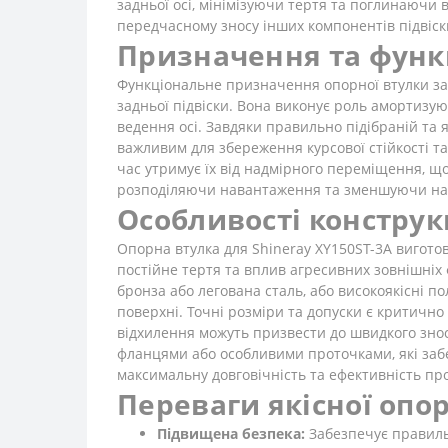
задньої осі, мінімізуючи тертя та поглинаючи в
передчасному зносу інших компонентів підвіски 
Призначення та функ
Функціональне призначення опорної втулки задн
задньої підвіски. Вона виконує роль амортизу
ведення осі. Завдяки правильно підібраній та 
важливим для збереження курсової стійкості та
час утримує їх від надмірного переміщення, що
розподіляючи навантаження та зменшуючи нап
Особливості конструкц
Опорна втулка для Shineray XY150ST-3A виготов
постійне тертя та вплив агресивних зовнішніх ф
бронза або легована сталь, або високоякісні п
поверхні. Точні розміри та допуски є критично
відхилення можуть призвести до швидкого знос
фланцями або особливими проточками, які забе
максимальну довговічність та ефективність про
Переваги якісної опо
Підвищена безпека:
Забезпечує правильн