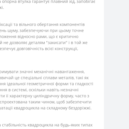
а опорна втулка гарантує плавний хід, запобігає
і.
іксації та вільного обертання компонентів
вень шуму, забезпечуючи при цьому точне
положення відносно рами, що є критично
 не дозволяє деталям "закисати" і в той же
печує довговічність всієї конструкції,
итримувати значні механічні навантаження,
звичай це спеціальні сплави металів, такі як
ння ідеальної геометричної форми та гладкості
ня в системі, оскільки навіть незначні
и її характерну циліндричну форму, часто з
а спроектована таким чином, щоб забезпечити
уатації квадроцикла на складному бездоріжжі.
 стабільність квадроцикла на будь-яких типах