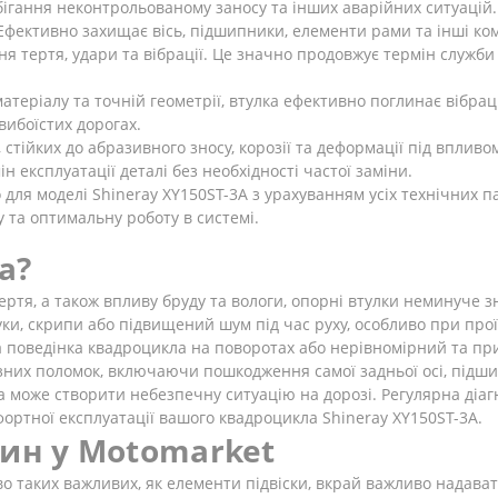
ігання неконтрольованому заносу та інших аварійних ситуацій.
фективно захищає вісь, підшипники, елементи рами та інші ком
тертя, удари та вібрації. Це значно продовжує термін служби в
теріалу та точній геометрії, втулка ефективно поглинає вібра
 вибоїстих дорогах.
 стійких до абразивного зносу, корозії та деформації під впли
 експлуатації деталі без необхідності частої заміни.
для моделі Shineray XY150ST-3A з урахуванням усіх технічних 
у та оптимальну роботу в системі.
а?
тертя, а також впливу бруду та вологи, опорні втулки неминуче
туки, скрипи або підвищений шум під час руху, особливо при прої
а поведінка квадроцикла на поворотах або нерівномірний та при
них поломок, включаючи пошкодження самої задньої осі, підшип
а може створити небезпечну ситуацію на дорозі. Регулярна діаг
фортної експлуатації вашого квадроцикла Shineray XY150ST-3A.
тин у Motomarket
во таких важливих, як елементи підвіски, вкрай важливо надав