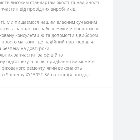
ають високим стандартам якості та надійності.
апчастин від провідних виробників,
якості. Ми пишаємося нашим власним сучасним
хніки та запчастин, забезпечуючи оперативне
іковану консультацію та допомогти з вибором
е просто магазин, це надійний партнер для
безпеку на довгі роки.
альних запчастин за офіційно
у підготовку, а після придбання ви можете
іфікованого ремонту, який виконають
го Shineray XY150ST-3A на кожній поїздці.