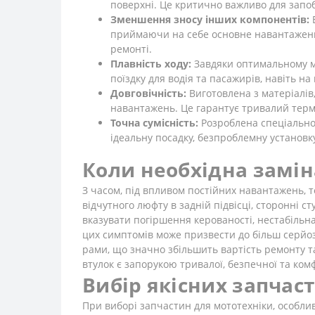
поверхні. Це критично важливо для запоб
Зменшення зносу інших компонентів:
Е
приймаючи на себе основне навантаження 
ремонті.
Плавність ходу:
Завдяки оптимальному ма
поїздку для водія та пасажирів, навіть на
Довговічність:
Виготовлена з матеріалів,
навантажень. Це гарантує тривалий термін
Точна сумісність:
Розроблена спеціально 
ідеальну посадку, безпроблемну установк
Коли необхідна замін
З часом, під впливом постійних навантажень, 
відчутного люфту в задній підвісці, сторонні с
вказувати погіршення керованості, нестабільн
цих симптомів може призвести до більш серйоз
рами, що значно збільшить вартість ремонту т
втулок є запорукою тривалої, безпечної та ком
Вибір якісних запчас
При виборі запчастин для мототехніки, особли