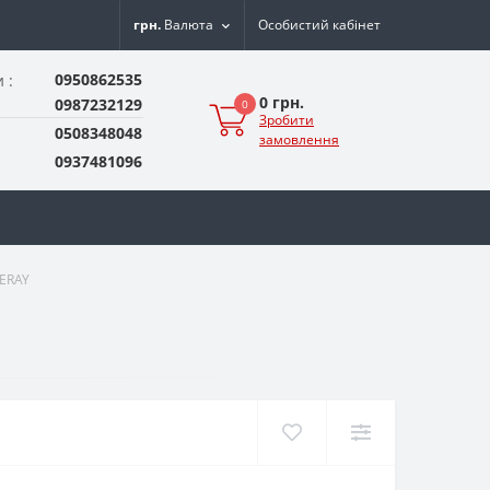
грн.
Валюта
Особистий кабінет
0950862535
 :
0 грн.
0987232129
0
Зробити
0508348048
замовлення
0937481096
NERAY