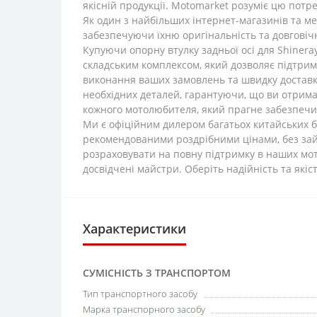
якісній продукції. Motomarket розуміє цю потр
Як один з найбільших інтернет-магазинів та м
забезпечуючи їхню оригінальність та довговічн
Купуючи опорну втулку задньої осі для Shinera
складським комплексом, який дозволяє підтрим
виконання ваших замовлень та швидку доставку 
необхідних деталей, гарантуючи, що ви отрима
кожного мотолюбителя, який прагне забезпечит
Ми є офіційним дилером багатьох китайських б
рекомендованими роздрібними цінами, без зайв
розраховувати на повну підтримку в наших мот
досвідчені майстри. Оберіть надійність та якіс
Характеристики
СУМІСНІСТЬ З ТРАНСПОРТОМ
Тип транспортного засобу
Марка транспорного засобу