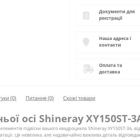
Документи для
реєстрації
Наша адреса і
контакти
Оплата та
доставка
гуки (0)
Питання
(0)
Схожі товари
ьої осі Shineray XY150ST-3
 елементів підвіски вашого квадроцикла Shineray XY150ST-3A, ві
уатації. Ця невелика, але надзвичайно важлива деталь відповід