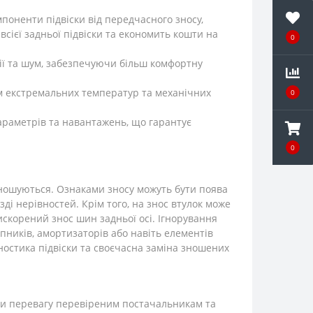
поненти підвіски від передчасного зносу,
сієї задньої підвіски та економить кошти на
0
ції та шум, забезпечуючи більш комфортну
вом екстремальних температур та механічних
0
параметрів та навантажень, що гарантує
0
 зношуються. Ознаками зносу можуть бути поява
зді нерівностей. Крім того, на знос втулок може
скорений знос шин задньої осі. Ігнорування
ників, амортизаторів або навіть елементів
ностика підвіски та своєчасна заміна зношених
ати перевагу перевіреним постачальникам та