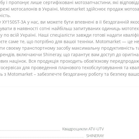
ебу і пропонує лише сертифіковані мотозапчастини, які відповід
ережі мотосалонів в Україні, Motomarket здійснює продаж мотоз
ість.
y XY150ST-3A у нас, ви можете бути впевнені в її бездоганній 
увати в наявності сотні найбільш запитуваних одиниць мототе
по всій Україні. Наші спеціалісти завжди готові надати кваліф
єте саме те, що потрібно для вашої техніки. Motomarket — це н
и своєму транспортному засобу максимальну продуктивність та 
рендів, включаючи Shineray, що гарантує вам доступ до оригін
их націнок. Вся продукція проходить обов'язкову передпродажн
осервісах для проведення планового техобслуговування та квал
ть з Motomarket – забезпечте бездоганну роботу та безпеку вашо
Квадроцикли ATV-UTV
SHINERAY