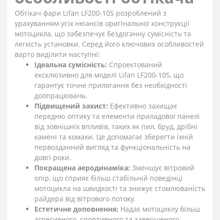
Обтікач фари Lifan LF200-10S розроблений з
урахуванням усіх нюансів оригінальної конструкції
мотоцикла, що забезпечує бездоганну сумісність та
легкість установки. Серед його ключових особливостей
варто виділити наступні:
Ідеальна сумісність:
Спроектований
ексклюзивно для моделі Lifan LF200-10S, що
гарантує точне прилягання без необхідності
доопрацювань.
Підвищений захист:
Ефективно захищає
передню оптику та елементи приладової панелі
від зовнішніх впливів, таких як пил, бруд, дрібні
камені та комахи. Це допомагає зберегти їхній
первозданний вигляд та функціональність на
довгі роки.
Покращена аеродинаміка:
Зменшує вітровий
опір, що сприяє більш стабільній поведінці
мотоцикла на швидкості та знижує стомлюваність
райдера від вітрового потоку.
Естетичне доповнення:
Надає мотоциклу більш
агресивного, спортивного та завершеного