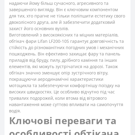
надаючи йому більш сучасного, агресивного та
завершеного вигляду. Він є ключовим компонентом
для тих, хто прагне не тільки поліпшити естетику свого
двоколісного друга, але й забезпечити додатковий
захист його основних вузлів.
Виготовлений з високоякісних та міцних матеріалів,
обтікач фари Lifan LF200-10S гарантує довговічність та
стійкість до різноманітних погодних умов і механічних
пошкоджень. Він ефективно захищає фару та панель
приладів від бруду, пилу, дрібного каміння та інших
елементів, які можуть зустрічатися на дорозі. Також
обтікач значно зменшує опір зустрічного вітру,
покращуючи аеродинамічні характеристики
мотоцикла та забезпечуючи комфортнішу поїздку на
високих швидкостях. Це особливо відчутно під час
тривалих подорожей, коли втома від вітрового
навантаження може суттєво впливати на самопочуття
водія.
Ключові переваги та
особливості обтікача