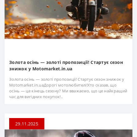
Золота осінь — золоті пропозиції! Стартує сезон
знижок у Motomarket.in.ua
Золота осінь — золоті пропозиції! Стартує сезон знижок у
Motomarket.in.uaДорогі мотолюбителі!Хто сказав, що
осінь — це кінець сезону? Ми вважаємо, що це найкращий
час для вигідних покупок!..
29.11.2025