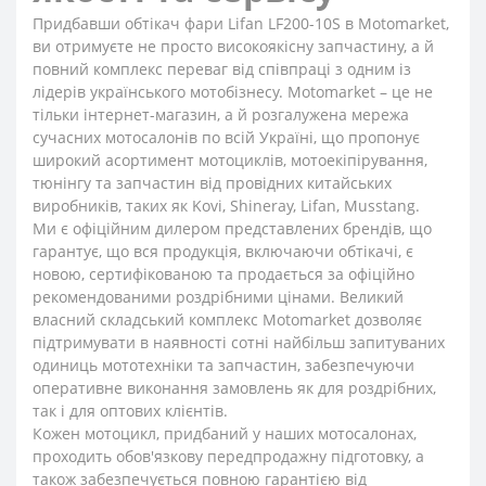
Придбавши обтікач фари Lifan LF200-10S в Motomarket,
ви отримуєте не просто високоякісну запчастину, а й
повний комплекс переваг від співпраці з одним із
лідерів українського мотобізнесу. Motomarket – це не
тільки інтернет-магазин, а й розгалужена мережа
сучасних мотосалонів по всій Україні, що пропонує
широкий асортимент мотоциклів, мотоекіпірування,
тюнінгу та запчастин від провідних китайських
виробників, таких як Kovi, Shineray, Lifan, Musstang.
Ми є офіційним дилером представлених брендів, що
гарантує, що вся продукція, включаючи обтікачі, є
новою, сертифікованою та продається за офіційно
рекомендованими роздрібними цінами. Великий
власний складський комплекс Motomarket дозволяє
підтримувати в наявності сотні найбільш запитуваних
одиниць мототехніки та запчастин, забезпечуючи
оперативне виконання замовлень як для роздрібних,
так і для оптових клієнтів.
Кожен мотоцикл, придбаний у наших мотосалонах,
проходить обов'язкову передпродажну підготовку, а
також забезпечується повною гарантією від