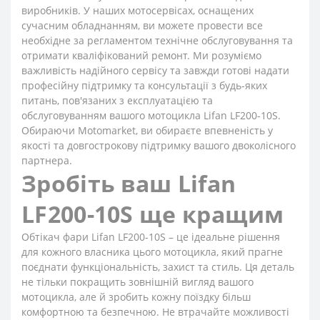
виробників. У наших мотосервісах, оснащених
сучасним обладнанням, ви можете провести все
необхідне за регламентом технічне обслуговування та
отримати кваліфікований ремонт. Ми розуміємо
важливість надійного сервісу та завжди готові надати
професійну підтримку та консультації з будь-яких
питань, пов'язаних з експлуатацією та
обслуговуванням вашого мотоцикла Lifan LF200-10S.
Обираючи Motomarket, ви обираєте впевненість у
якості та довгострокову підтримку вашого двоколісного
партнера.
Зробіть ваш Lifan
LF200-10S ще кращим
Обтікач фари Lifan LF200-10S – це ідеальне рішення
для кожного власника цього мотоцикла, який прагне
поєднати функціональність, захист та стиль. Ця деталь
не тільки покращить зовнішній вигляд вашого
мотоцикла, але й зробить кожну поїздку більш
комфортною та безпечною. Не втрачайте можливості