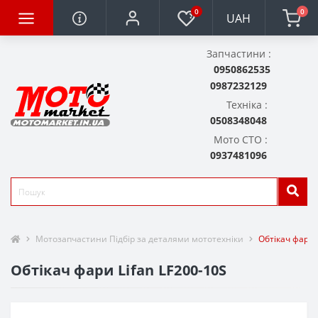
0
0
UAH
Запчастини :
0950862535
0987232129
Техніка :
0508348048
Мото СТО :
0937481096
Мотозапчастини Підбір за деталями мототехніки
Обтікач фари 
Обтікач фари Lifan LF200-10S