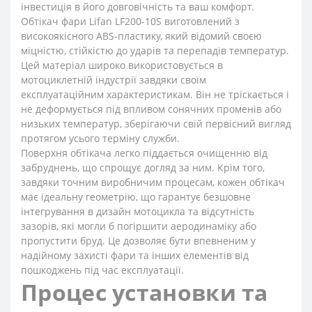
інвестиція в його довговічність та ваш комфорт.
Обтікач фари Lifan LF200-10S виготовлений з
високоякісного ABS-пластику, який відомий своєю
міцністю, стійкістю до ударів та перепадів температур.
Цей матеріал широко використовується в
мотоциклетній індустрії завдяки своїм
експлуатаційним характеристикам. Він не тріскається і
не деформується під впливом сонячних променів або
низьких температур, зберігаючи свій первісний вигляд
протягом усього терміну служби.
Поверхня обтікача легко піддається очищенню від
забруднень, що спрощує догляд за ним. Крім того,
завдяки точним виробничим процесам, кожен обтікач
має ідеальну геометрію, що гарантує безшовне
інтегрування в дизайн мотоцикла та відсутність
зазорів, які могли б погіршити аеродинаміку або
пропустити бруд. Це дозволяє бути впевненим у
надійному захисті фари та інших елементів від
пошкоджень під час експлуатації.
Процес установки та