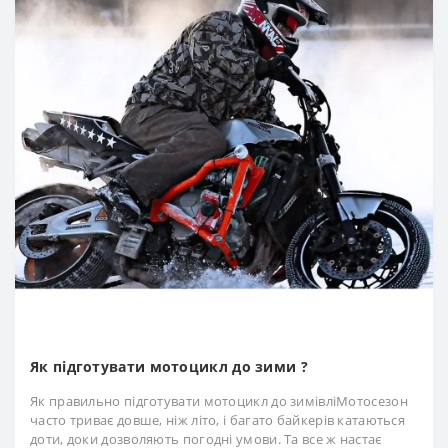
Як підготувати мотоцикл до зими ?
Як правильно підготувати мотоцикл до зимівліМотосезон
часто триває довше, ніж літо, і багато байкерів катаються
доти, доки дозволяють погодні умови. Та все ж настає