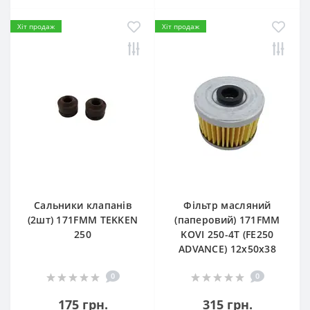
Хіт продаж
Хіт продаж
Сальники клапанів
Фільтр масляний
(2шт) 171FMM TEKKEN
(паперовий) 171FMM
250
KOVI 250-4T (FE250
ADVANCE) 12х50х38
0
0
175 грн.
315 грн.