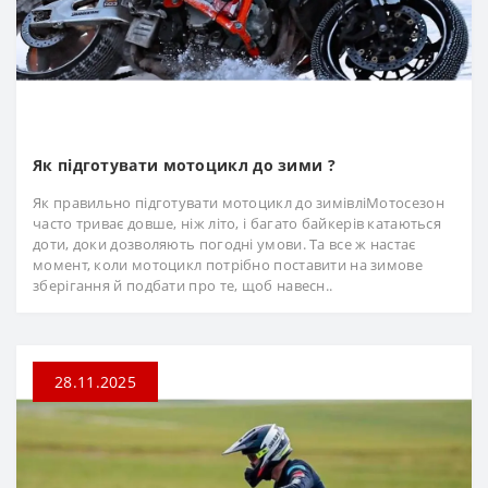
Як підготувати мотоцикл до зими ?
Як правильно підготувати мотоцикл до зимівліМотосезон
часто триває довше, ніж літо, і багато байкерів катаються
доти, доки дозволяють погодні умови. Та все ж настає
момент, коли мотоцикл потрібно поставити на зимове
зберігання й подбати про те, щоб навесн..
28.11.2025