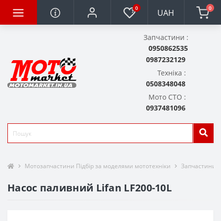
0
0
UAH
Запчастини :
0950862535
0987232129
Техніка :
0508348048
Мото СТО :
0937481096
Мотозапчастини Підбір за моделями мототехніки
Запчастини д
Насос паливний Lifan LF200-10L