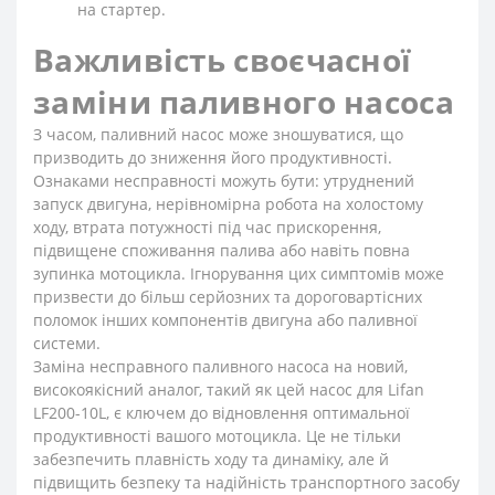
на стартер.
Важливість своєчасної
заміни паливного насоса
З часом, паливний насос може зношуватися, що
призводить до зниження його продуктивності.
Ознаками несправності можуть бути: утруднений
запуск двигуна, нерівномірна робота на холостому
ходу, втрата потужності під час прискорення,
підвищене споживання палива або навіть повна
зупинка мотоцикла. Ігнорування цих симптомів може
призвести до більш серйозних та дороговартісних
поломок інших компонентів двигуна або паливної
системи.
Заміна несправного паливного насоса на новий,
високоякісний аналог, такий як цей насос для Lifan
LF200-10L, є ключем до відновлення оптимальної
продуктивності вашого мотоцикла. Це не тільки
забезпечить плавність ходу та динаміку, але й
підвищить безпеку та надійність транспортного засобу