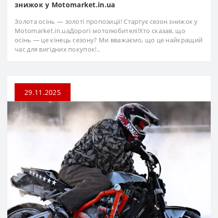
знижок у Motomarket.in.ua
Золота осінь — золоті пропозиції! Стартує сезон знижок у
Motomarket.in.uaДорогі мотолюбителі!Хто сказав, що
осінь — це кінець сезону? Ми вважаємо, що це найкращий
час для вигідних покупок!..
29.11.2025