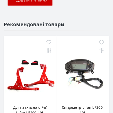
+ Додати питання
Рекомендовані товари
Дуга захисна (л+п)
Спідометр Lifan LF200-
Lifan LF200-10L
10L