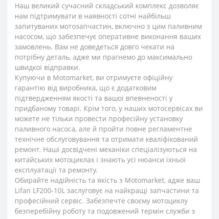
Наш великий сучасний складський комплекс дозволяє
нам підтримувати в наявності сотні найбільш
запитуваних мотозапчастин, включно з цим паливним
насосом, що забезпечує оперативне виконання ваших
замовлень. Вам не доведеться довго чекати на
потрібну деталь, адже ми прагнемо до максимально
швидкої відправки.
Купуючи в Motomarket, ви отримуєте офіційну
гарантію від виробника, що є додатковим
підтвердженням якості та вашої впевненості у
придбаному товарі. Крім того, у наших мотосервісах ви
можете не тільки провести професійну установку
паливного насоса, але й пройти повне регламентне
технічне обслуговування та отримати кваліфікований
ремонт. Наші досвідчені механіки спеціалізуються на
китайських мотоциклах і знають усі нюанси їхньої
експлуатації та ремонту.
Обирайте надійність та якість з Motomarket, адже ваш
Lifan LF200-10L заслуговує на найкращі запчастини та
професійний сервіс. Забезпечте своєму мотоциклу
безперебійну роботу та подовжений термін служби з