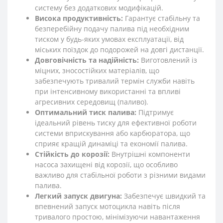
систему без додаткових модифікацій.
Висока продуктивність:
Гарантує стабільну та
безперебійну подачу палива під необхідним
тиском у будь-яких умовах експлуатації, від
міських поїздок до подорожей на довгі дистанції.
Довговічність та надійність:
Виготовлений із
міцних, зносостійких матеріалів, що
забезпечують тривалий термін служби навіть
при інтенсивному використанні та впливі
агресивних середовищ (паливо).
Оптимальний тиск палива:
Підтримує
ідеальний рівень тиску для ефективної роботи
системи вприскування або карбюратора, що
сприяє кращій динаміці та економії палива.
Стійкість до корозії:
Внутрішні компоненти
насоса захищені від корозії, що особливо
важливо для стабільної роботи з різними видами
палива.
Легкий запуск двигуна:
Забезпечує швидкий та
впевнений запуск мотоцикла навіть після
тривалого простою, мінімізуючи навантаження