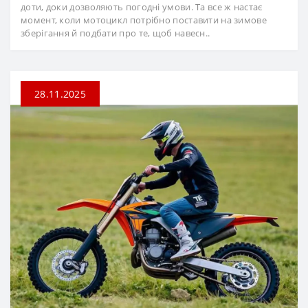
доти, доки дозволяють погодні умови. Та все ж настає
момент, коли мотоцикл потрібно поставити на зимове
зберігання й подбати про те, щоб навесн..
28.11.2025