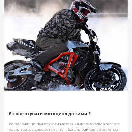
Як підготувати мотоцикл до зими ?
Як правильно підготувати мотоцикл до зимівліМотосезон
часто триває довше, ніж літо, і багато байкерів катаються