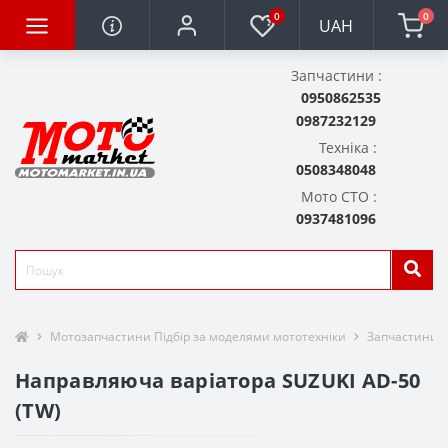
0
0
UAH
Запчастини :
0950862535
0987232129
Техніка :
0508348048
Мото СТО :
0937481096
Мотозапчастини Підбір за моделями мототехніки
Запчастини д
Направляюча варіатора SUZUKI AD-50
(TW)