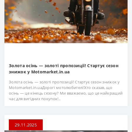
Золота осінь — золоті пропозиції! Стартує сезон
знижок у Motomarket.in.ua
Золота осінь — золоті пропозиції! Стартує сезон знижок у
Motomarket.in.uaДорогі мотолюбителі!Хто сказав, що
осінь — це кінець сезону? Ми вважаємо, що це найкращий
час для вигідних покупок!..
29.11.2025