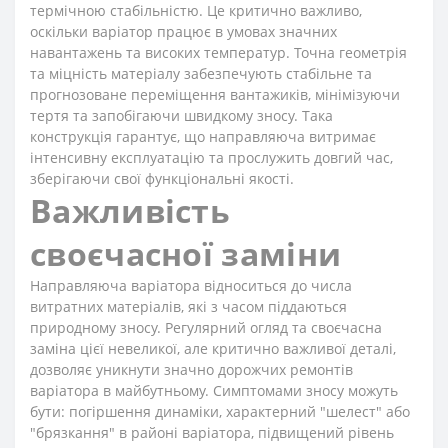
термічною стабільністю. Це критично важливо,
оскільки варіатор працює в умовах значних
навантажень та високих температур. Точна геометрія
та міцність матеріалу забезпечують стабільне та
прогнозоване переміщення вантажиків, мінімізуючи
тертя та запобігаючи швидкому зносу. Така
конструкція гарантує, що направляюча витримає
інтенсивну експлуатацію та прослужить довгий час,
зберігаючи свої функціональні якості.
Важливість
своєчасної заміни
Направляюча варіатора відноситься до числа
витратних матеріалів, які з часом піддаються
природному зносу. Регулярний огляд та своєчасна
заміна цієї невеликої, але критично важливої деталі,
дозволяє уникнути значно дорожчих ремонтів
варіатора в майбутньому. Симптомами зносу можуть
бути: погіршення динаміки, характерний "шелест" або
"брязкання" в районі варіатора, підвищений рівень