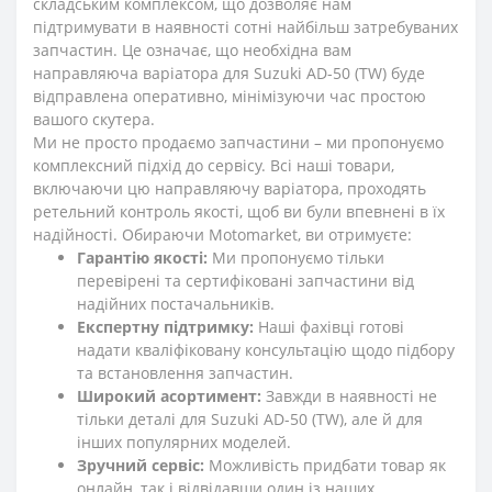
складським комплексом, що дозволяє нам
підтримувати в наявності сотні найбільш затребуваних
запчастин. Це означає, що необхідна вам
направляюча варіатора для Suzuki AD-50 (TW) буде
відправлена оперативно, мінімізуючи час простою
вашого скутера.
Ми не просто продаємо запчастини – ми пропонуємо
комплексний підхід до сервісу. Всі наші товари,
включаючи цю направляючу варіатора, проходять
ретельний контроль якості, щоб ви були впевнені в їх
надійності. Обираючи Motomarket, ви отримуєте:
Гарантію якості:
Ми пропонуємо тільки
перевірені та сертифіковані запчастини від
надійних постачальників.
Експертну підтримку:
Наші фахівці готові
надати кваліфіковану консультацію щодо підбору
та встановлення запчастин.
Широкий асортимент:
Завжди в наявності не
тільки деталі для Suzuki AD-50 (TW), але й для
інших популярних моделей.
Зручний сервіс:
Можливість придбати товар як
онлайн, так і відвідавши один із наших