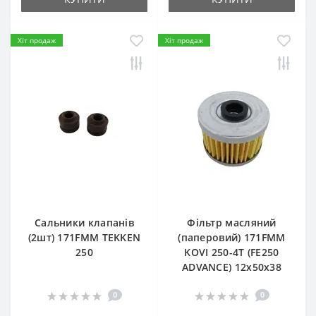
Хіт продаж
Хіт продаж
Сальники клапанів
Фільтр масляний
(2шт) 171FMM TEKKEN
(паперовий) 171FMM
250
KOVI 250-4T (FE250
ADVANCE) 12х50х38
0
0