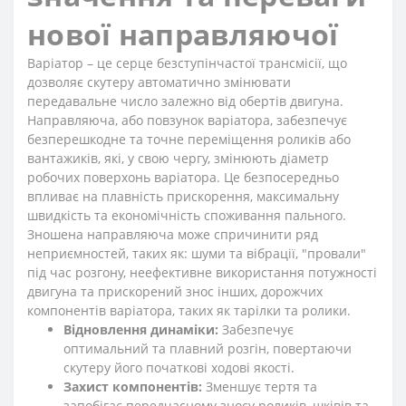
нової направляючої
Варіатор – це серце безступінчастої трансмісії, що
дозволяє скутеру автоматично змінювати
передавальне число залежно від обертів двигуна.
Направляюча, або повзунок варіатора, забезпечує
безперешкодне та точне переміщення роликів або
вантажиків, які, у свою чергу, змінюють діаметр
робочих поверхонь варіатора. Це безпосередньо
впливає на плавність прискорення, максимальну
швидкість та економічність споживання пального.
Зношена направляюча може спричинити ряд
неприємностей, таких як: шуми та вібрації, "провали"
під час розгону, неефективне використання потужності
двигуна та прискорений знос інших, дорожчих
компонентів варіатора, таких як тарілки та ролики.
Відновлення динаміки:
Забезпечує
оптимальний та плавний розгін, повертаючи
скутеру його початкові ходові якості.
Захист компонентів:
Зменшує тертя та
запобігає передчасному зносу роликів, шківів та