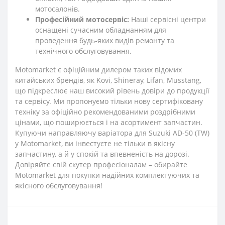
мотосалонів.
Професійний мотосервіс:
Наші сервісні центри
оснащені сучасним обладнанням для
проведення будь-яких видів ремонту та
технічного обслуговування.
Motomarket є офіційним дилером таких відомих
китайських брендів, як Kovi, Shineray, Lifan, Musstang,
що підкреслює наш високий рівень довіри до продукції
та сервісу. Ми пропонуємо тільки нову сертифіковану
техніку за офіційно рекомендованими роздрібними
цінами, що поширюється і на асортимент запчастин.
Купуючи направляючу варіатора для Suzuki AD-50 (TW)
у Motomarket, ви інвестуєте не тільки в якісну
запчастину, а й у спокій та впевненість на дорозі.
Довіряйте свій скутер професіоналам – обирайте
Motomarket для покупки надійних комплектуючих та
якісного обслуговування!