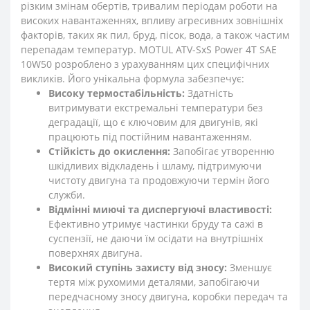
різким змінам обертів, тривалим періодам роботи на
високих навантаженнях, впливу агресивних зовнішніх
факторів, таких як пил, бруд, пісок, вода, а також частим
перепадам температур. MOTUL ATV-SxS Power 4T SAE
10W50 розроблено з урахуванням цих специфічних
викликів. Його унікальна формула забезпечує:
Високу термостабільність:
Здатність
витримувати екстремальні температури без
деградації, що є ключовим для двигунів, які
працюють під постійним навантаженням.
Стійкість до окислення:
Запобігає утворенню
шкідливих відкладень і шламу, підтримуючи
чистоту двигуна та продовжуючи термін його
служби.
Відмінні миючі та диспергуючі властивості:
Ефективно утримує частинки бруду та сажі в
суспензії, не даючи їм осідати на внутрішніх
поверхнях двигуна.
Високий ступінь захисту від зносу:
Зменшує
тертя між рухомими деталями, запобігаючи
передчасному зносу двигуна, коробки передач та