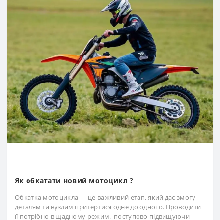
Як обкатати новий мотоцикл ?
Обкатка мотоцикла — це важливий етап, який дає змогу
деталям та вузлам притертися одне до одного. Проводити
її потрібно в щадному режимі, поступово підвищуючи