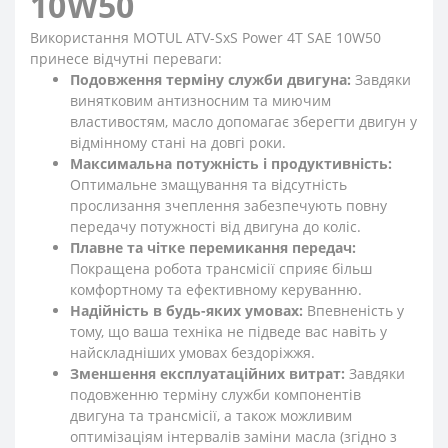
10W50
Використання MOTUL ATV-SxS Power 4T SAE 10W50
принесе відчутні переваги:
Подовження терміну служби двигуна:
Завдяки
винятковим антизносним та миючим
властивостям, масло допомагає зберегти двигун у
відмінному стані на довгі роки.
Максимальна потужність і продуктивність:
Оптимальне змащування та відсутність
прослизання зчеплення забезпечують повну
передачу потужності від двигуна до коліс.
Плавне та чітке перемикання передач:
Покращена робота трансмісії сприяє більш
комфортному та ефективному керуванню.
Надійність в будь-яких умовах:
Впевненість у
тому, що ваша техніка не підведе вас навіть у
найскладніших умовах бездоріжжя.
Зменшення експлуатаційних витрат:
Завдяки
подовженню терміну служби компонентів
двигуна та трансмісії, а також можливим
оптимізаціям інтервалів заміни масла (згідно з