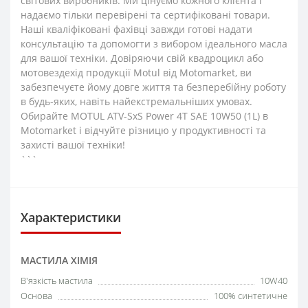
світових виробників. Ми цінуємо кожного клієнта і
надаємо тільки перевірені та сертифіковані товари.
Наші кваліфіковані фахівці завжди готові надати
консультацію та допомогти з вибором ідеального масла
для вашої техніки. Довіряючи свій квадроцикл або
мотовездехід продукції Motul від Motomarket, ви
забезпечуєте йому довге життя та безперебійну роботу
в будь-яких, навіть найекстремальніших умовах.
Обирайте MOTUL ATV-SxS Power 4T SAE 10W50 (1L) в
Motomarket і відчуйте різницю у продуктивності та
захисті вашої техніки!
```
Характеристики
МАСТИЛА ХІМІЯ
В'язкість мастила
10W40
Основа
100% синтетичне