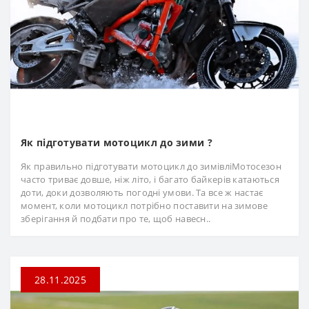
Як підготувати мотоцикл до зими ?
Як правильно підготувати мотоцикл до зимівліМотосезон
часто триває довше, ніж літо, і багато байкерів катаються
доти, доки дозволяють погодні умови. Та все ж настає
момент, коли мотоцикл потрібно поставити на зимове
зберігання й подбати про те, щоб навесн..
28.11.2025