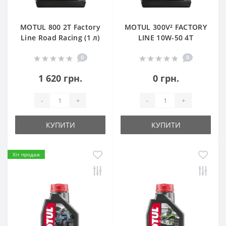
MOTUL 800 2T Factory
MOTUL 300V² FACTORY
Line Road Racing (1 л)
LINE 10W-50 4T
0
0
1 620 грн.
0 грн.
-
+
-
+
КУПИТИ
КУПИТИ
Хіт продаж