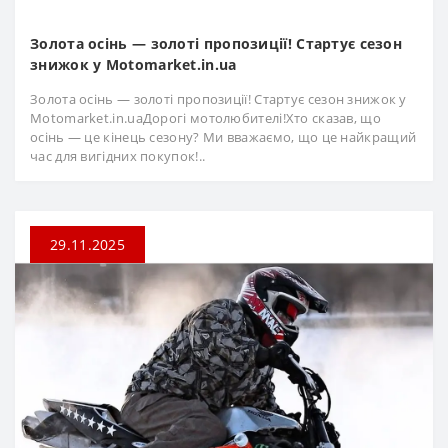
Золота осінь — золоті пропозиції! Стартує сезон
знижок у Motomarket.in.ua
Золота осінь — золоті пропозиції! Стартує сезон знижок у
Motomarket.in.uaДорогі мотолюбителі!Хто сказав, що
осінь — це кінець сезону? Ми вважаємо, що це найкращий
час для вигідних покупок!..
29.11.2025