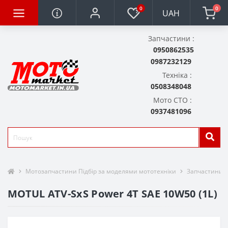
0
0
UAH
Запчастини :
0950862535
0987232129
Техніка :
0508348048
Мото СТО :
0937481096
Мотозапчастини Підбір за моделями мототехніки
Запчастини д
MOTUL ATV-SxS Power 4T SAE 10W50 (1L)