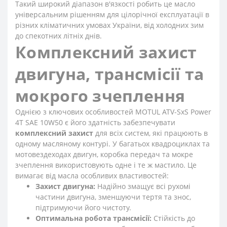
Такий широкий діапазон в'язкості робить це масло
універсальним рішенням для цілорічної експлуатації в
різних кліматичних умовах України, від холодних зим
до спекотних літніх днів.
Комплексний захист
двигуна, трансмісії та
мокрого зчеплення
Однією з ключових особливостей MOTUL ATV-SxS Power
4T SAE 10W50 є його здатність забезпечувати
комплексний захист
для всіх систем, які працюють в
одному масляному контурі. У багатьох квадроциклах та
мотовездеходах двигун, коробка передач та мокре
зчеплення використовують одне і те ж мастило. Це
вимагає від масла особливих властивостей:
Захист двигуна:
Надійно змащує всі рухомі
частини двигуна, зменшуючи тертя та знос,
підтримуючи його чистоту.
Оптимальна робота трансмісії:
Стійкість до