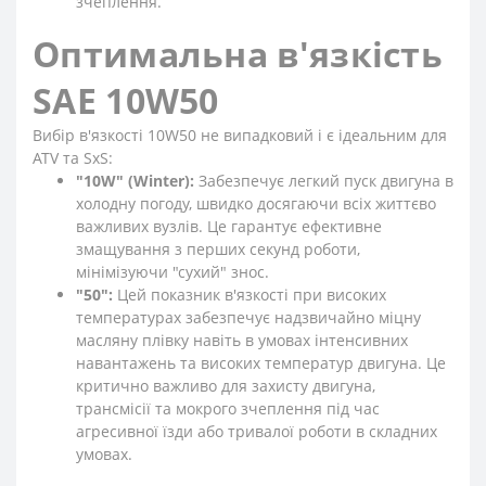
зчеплення.
Оптимальна в'язкість
SAE 10W50
Вибір в'язкості 10W50 не випадковий і є ідеальним для
ATV та SxS:
"10W" (Winter):
Забезпечує легкий пуск двигуна в
холодну погоду, швидко досягаючи всіх життєво
важливих вузлів. Це гарантує ефективне
змащування з перших секунд роботи,
мінімізуючи "сухий" знос.
"50":
Цей показник в'язкості при високих
температурах забезпечує надзвичайно міцну
масляну плівку навіть в умовах інтенсивних
навантажень та високих температур двигуна. Це
критично важливо для захисту двигуна,
трансмісії та мокрого зчеплення під час
агресивної їзди або тривалої роботи в складних
умовах.