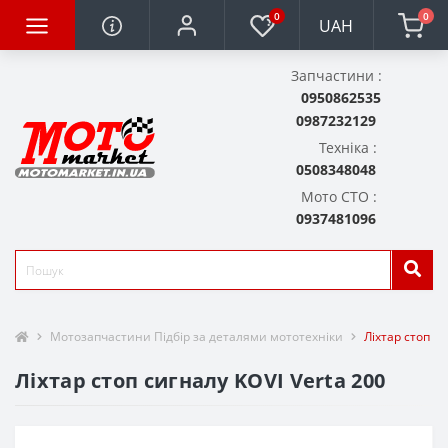
0
0
UAH
Запчастини :
0950862535
0987232129
Техніка :
0508348048
Мото СТО :
0937481096
Мотозапчастини Підбір за деталями мототехніки
Ліхтар стоп си
Ліхтар стоп сигналу KOVI Verta 200