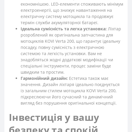
економнішою. LED-елементи споживають мінімум
електроенергії, що знижує навантаження на
електричну систему мотоцикла та продовжує
термін служби акумуляторної батареї.
Ідеальна сумісність та легка установка:
Ліхтар
розроблений як оригінальна запчастина для
мотоциклів KOVI Verta 200, що гарантує ідеальну
посадку, повну сумісність з електричною
системою та легкість установки. Вам не
знадобляться жодні додаткові модифікації чи
спеціальні інструменти, процес заміни буде
швидким та простим.
Гармонійний дизайн:
Естетика також має
значення. Дизайн ліхтаря ідеально поєднується
із загальним стилем мотоцикла KOVI Verta 200,
підкреслюючи його сучасний та динамічний
вигляд без порушення оригінальної концепції.
Інвестиція у вашу
безпеку та спокій