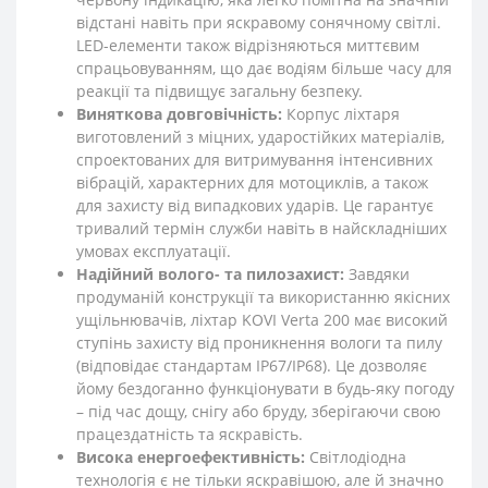
відстані навіть при яскравому сонячному світлі.
LED-елементи також відрізняються миттєвим
спрацьовуванням, що дає водіям більше часу для
реакції та підвищує загальну безпеку.
Виняткова довговічність:
Корпус ліхтаря
виготовлений з міцних, ударостійких матеріалів,
спроектованих для витримування інтенсивних
вібрацій, характерних для мотоциклів, а також
для захисту від випадкових ударів. Це гарантує
тривалий термін служби навіть в найскладніших
умовах експлуатації.
Надійний волого- та пилозахист:
Завдяки
продуманій конструкції та використанню якісних
ущільнювачів, ліхтар KOVI Verta 200 має високий
ступінь захисту від проникнення вологи та пилу
(відповідає стандартам IP67/IP68). Це дозволяє
йому бездоганно функціонувати в будь-яку погоду
– під час дощу, снігу або бруду, зберігаючи свою
працездатність та яскравість.
Висока енергоефективність:
Світлодіодна
технологія є не тільки яскравішою, але й значно