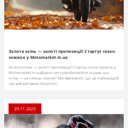
Золота осінь — золоті пропозиції! Стартує сезон
знижок у Motomarket.in.ua
Золота осінь — золоті пропозиції! Стартує сезон знижок у
Motomarket.in.uaДорогі мотолюбителі!Хто сказав, що
осінь — це кінець сезону? Ми вважаємо, що це найкращий
час для вигідних покупок!..
29.11.2025