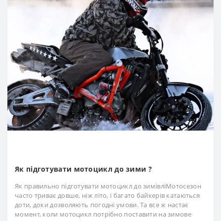
Як підготувати мотоцикл до зими ?
Як правильно підготувати мотоцикл до зимівліМотосезон
часто триває довше, ніж літо, і багато байкерів катаються
доти, доки дозволяють погодні умови. Та все ж настає
момент, коли мотоцикл потрібно поставити на зимове