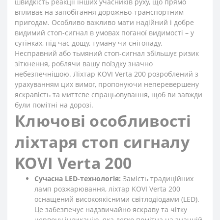
швидкість реакції інших учасників руху, що прямо
впливає на запобігання дорожньо-транспортним
пригодам. Особливо важливо мати надійний і добре
видимий стоп-сигнал в умовах поганої видимості – у
сутінках, під час дощу, туману чи снігопаду.
Несправний або тьмяний стоп-сигнал збільшує ризик
зіткнення, роблячи вашу поїздку значно
небезпечнішою. Ліхтар KOVI Verta 200 розроблений з
урахуванням цих вимог, пропонуючи неперевершену
яскравість та миттєве спрацьовування, щоб ви завжди
були помітні на дорозі.
Ключові особливості
ліхтаря стоп сигналу
KOVI Verta 200
Сучасна LED-технологія:
Замість традиційних
ламп розжарювання, ліхтар KOVI Verta 200
оснащений високоякісними світлодіодами (LED).
Це забезпечує надзвичайно яскраву та чітку
червону індикацію, яка легко помітна на значній