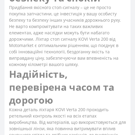
Придбання якісного стоп-сигналу – це не просто
покупка запчастини, це інвестиція у вашу особисту
безпеку та безпеку інших учасників дорожнього руху.
Не варто компромітувати на таких важливих
елементах, адже наслідки можуть бути набагато
дорожчими. Ліхтар стоп сигналу KOVI Verta 200 від
Motomarket є оптимальним рішенням, що поєднує в
собі інноваційні технології, бездоганну якість та
виправдану ціну, забезпечуючи вам впевненість на
кожному кілометрі вашого шляху.
Надійність,
перевірена часом та
дорогою
Кожна деталь ліхтаря KOVI Verta 200 проходить
ретельний контроль якості на всіх етапах
виробництва. Від матеріалів, що використовуються для
зовнішньої лінзи, яка повинна витримувати вплив
сонячного світла та дрібних камінців, до внутрішніх