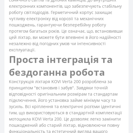
електронних компонентів, що забезпечують стабільну
роботу світлодіодів. Герметичний корпус захищає
чутливу електроніку від корозії та механічних
пошкоджень, гарантуючи безперебійну роботу
протягом багатьох років. Це означає, що, встановивши
цей ліхтар, ви можете бути впевнені в його надійності
незалежно від погодних умов чи інтенсивності
експлуатації.
Проста інтеграція та
бездоганна робота
Конструкція ліхтаря KOVI Verta 200 розроблена за
принципом "встановив і забув". Завдяки точній
відповідності оригінальним розмірам та стандартам
підключення, його установка займе мінімум часу та
зусиль. Всі кріплення та електричні роз'єми ідентичні
тим, що використовуються в стандартній комплектації
мотоцикла KOVI Verta 200. Це дозволяє легко замінити
пошкоджений або старий ліхтар, відновлюючи повну
функціональність та естетичний вигляд вашого