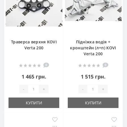
Траверса верхня KOVI
Підніжка водія +
Verta 200
кронштейн (л+п) KOVI
Verta 200
0
0
1 465 грн.
1 515 грн.
-
+
-
+
КУПИТИ
КУПИТИ