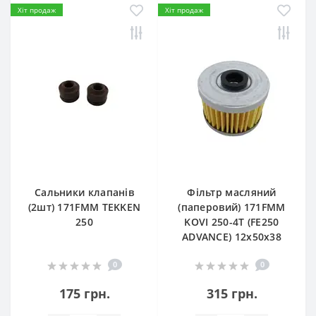
Хіт продаж
Хіт продаж
Сальники клапанів
Фільтр масляний
(2шт) 171FMM TEKKEN
(паперовий) 171FMM
250
KOVI 250-4T (FE250
ADVANCE) 12х50х38
0
0
175 грн.
315 грн.