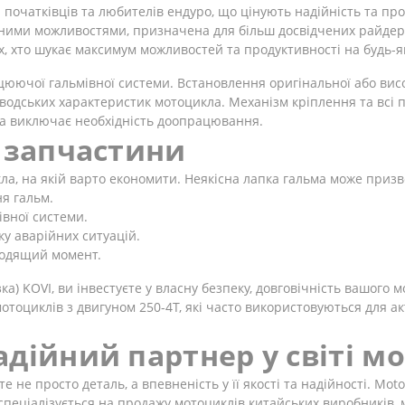
початківців та любителів ендуро, що цінують надійність та про
ими можливостями, призначена для більш досвідчених райдерів
 хто шукає максимум можливостей та продуктивності на будь-як
ючої гальмівної системи. Встановлення оригінальної або високо
водських характеристик мотоцикла. Механізм кріплення та всі
та виключає необхідність доопрацювання.
ї запчастини
ла, на якій варто економити. Неякісна лапка гальма може призв
я гальм.
вної системи.
ку аварійних ситуацій.
дходящий момент.
) KOVI, ви інвестуєте у власну безпеку, довговічність вашого м
отоциклів з двигуном 250-4Т, які часто використовуються для ак
дійний партнер у світі м
 не просто деталь, а впевненість у її якості та надійності. Mot
 спеціалізується на продажу мотоциклів китайських виробників, 