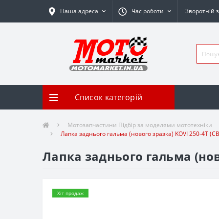
Наша адреса
Час роботи
Зворотній з
Список категорій
Мотозапчастини Підбір за моделями мототехніки
Лапка заднього гальма (нового зразка) KOVI 250-4Т (
Лапка заднього гальма (нов
Хіт продаж