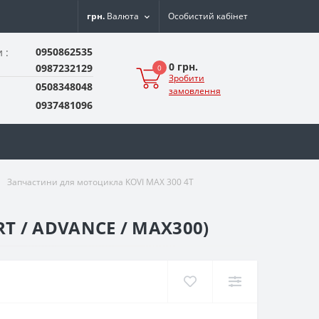
грн.
Валюта
Особистий кабінет
0950862535
 :
0 грн.
0987232129
0
Зробити
0508348048
замовлення
0937481096
Запчастини для мотоцикла KOVI MAX 300 4T
RT / ADVANCE / MAX300)