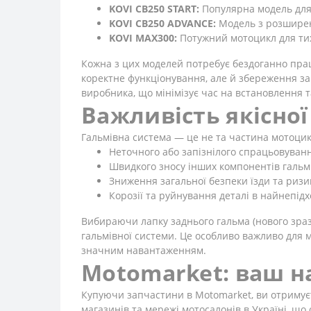
KOVI CB250 START:
Популярна модель для 
KOVI CB250 ADVANCE:
Модель з розширен
KOVI MAX300:
Потужний мотоцикл для тих,
Кожна з цих моделей потребує бездоганно працю
коректне функціонування, але й збереження за
виробника, що мінімізує час на встановлення 
Важливість якісно
Гальмівна система — це не та частина мотоцик
Неточного або запізнілого спрацьовуванн
Швидкого зносу інших компонентів гальмі
Зниження загальної безпеки їзди та ризи
Корозії та руйнування деталі в найнепі
Вибираючи лапку заднього гальма (нового зразка
гальмівної системи. Це особливо важливо для м
значним навантаженням.
Motomarket: ваш на
Купуючи запчастини в Motomarket, ви отримуєте
магазинів та мережі мотосалонів в Україні, що