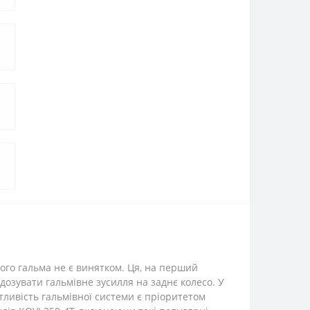
ього гальма не є винятком. Ця, на перший
озувати гальмівне зусилля на заднє колесо. У
утливість гальмівної системи є пріоритетом