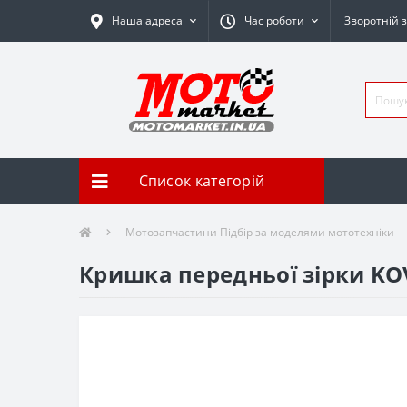
Наша адреса
Час роботи
Зворотній з
Список категорій
Мотозапчастини Підбір за моделями мототехніки
Кришка передньої зірки KOVI 