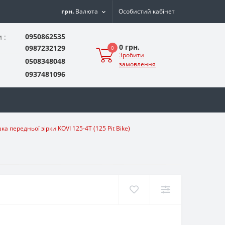
грн.
Валюта
Особистий кабінет
0950862535
 :
0 грн.
0987232129
0
Зробити
0508348048
замовлення
0937481096
а передньої зірки KOVI 125-4Т (125 Pit Bike)