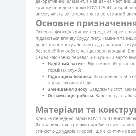
декоративний елемент, а невід’ємна частина, 
кришку передньої зірки KOVI 125-4Т, розроблену
високу якість виготовлення та естетичний вигл
Основне призначення
Основна функція кришки передньої зірки поляга
піддаються впливу бруду, пилу, каміння та ін
дорогого ремонту або навіть до аварійної сит
безперебійну роботу ланцюгової передачі. Вон
Серед ключових переваг цієї кришки варто вид
Надійний захист:
Ефективно оберігає пе
термін їх служби.
Підвищена безпека:
Захищає ногу або од
під час активної їзди.
Зменшення зносу:
Завдяки чистоті механ
Оптимізація роботи:
Забезпечує стабіль
Матеріали та констру
Кришка передньої зірки KOVI 125-4Т виготовлен
Як правило, такі кришки виробляються з алюмін
стійкістю до ударів і корозії, що є критично 