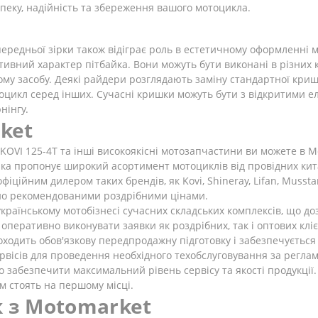
зпеку, надійність та збереження вашого мотоцикла.
 передньої зірки також відіграє роль в естетичному оформленні
ивний характер пітбайка. Вони можуть бути виконані в різних 
му засобу. Деякі райдери розглядають заміну стандартної криш
отоцикл серед інших. Сучасні кришки можуть бути з відкритими
нінгу.
ket
OVI 125-4Т та інші високоякісні мотозапчастини ви можете в M
 яка пропонує широкий асортимент мотоциклів від провідних кит
фіційним дилером таких брендів, як Kovi, Shineray, Lifan, Musst
йно рекомендованими роздрібними цінами.
країнському мотобізнесі сучасних складських комплексів, що до
перативно виконувати заявки як роздрібних, так і оптових клієн
оходить обов'язкову передпродажну підготовку і забезпечується г
вісів для проведення необхідного техобслуговування за реглам
 забезпечити максимальний рівень сервісу та якості продукції.
зм стоять на першому місці.
к з Motomarket