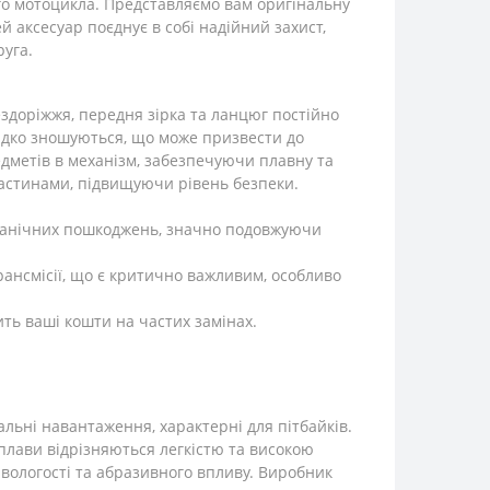
ого мотоцикла. Представляємо вам оригінальну
й аксесуар поєднує в собі надійний захист,
руга.
ездоріжжя, передня зірка та ланцюг постійно
видко зношуються, що може призвести до
едметів в механізм, забезпечуючи плавну та
частинами, підвищуючи рівень безпеки.
механічних пошкоджень, значно подовжуючи
ансмісії, що є критично важливим, особливо
ть ваші кошти на частих замінах.
альні навантаження, характерні для пітбайків.
сплави відрізняються легкістю та високою
ї вологості та абразивного впливу. Виробник