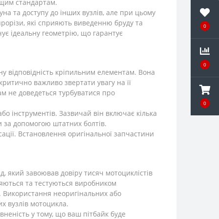
ищим стандартам.
а та доступу до інших вузлів, але при цьому
прорізи, які сприяють виведенню бруду та
0
ує ідеальну геометрію, що гарантує
0
ьну відповідність кріпильним елементам. Вона
критично важливо звертати увагу на її
ам не доведеться турбуватися про
0
бо інструментів. Зазвичай він включає кілька
и за допомогою штатних болтів.
ксації. Встановлення оригінальної запчастини
д, який завоював довіру тисяч мотоциклістів
бляються та тестуються виробником
м. Використання неоригінальних або
их вузлів мотоцикла.
вненість у тому, що ваш пітбайк буде