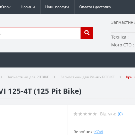
в’язок
Новини
Наші послуги
Оплата і доставка
Запчастини
Техніка :
Мото СТО :
Запчастини для PITBIKE
Запчастини для Різних PITBIKE
Кришк
125-4Т (125 Pit Bike)
Відгуки:
(0)
Виробник:
KOVI