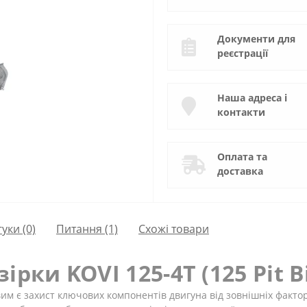
Документи для
реєстрації
Наша адреса і
контакти
Оплата та
доставка
гуки (0)
Питання
(1)
Схожі товари
рки KOVI 125-4Т (125 Pit B
им є захист ключових компонентів двигуна від зовнішніх фактор