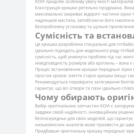
KOVI приділяє особливу увагу якості матеріалі
Конструкція кришки ретельно продумана. Вона 
максимально закриває відкриті частини зірки 
надлишків мастила, запобігаючи його накопич
безпроблемну установку та щільне прилягання
Сумісність та встано
Ця кришка розроблена спеціально для пітбайків
ідеально підходить для модельного ряду пітбай
сумісність, щоб уникнути проблем під час мон
невідповідність розмірів або кріплень – вона
Процес встановлення кришки передньої зірки KO
простих кроків: зняття старої кришки (якщо та
Рекомендується перевірити затягування болтів 
гарантує, що всі отвори та пази ідеально спі
Чому обирають оригі
Вибір оригінальних запчастин KOVI є запорукою
завдяки своїй надійності, інноваційним рішен
безпосередньо для своїх моделей, що гарантує 
низькоякісних аналогів може призвести до швид
Придбавши оригінальну кришку передньої зірки 