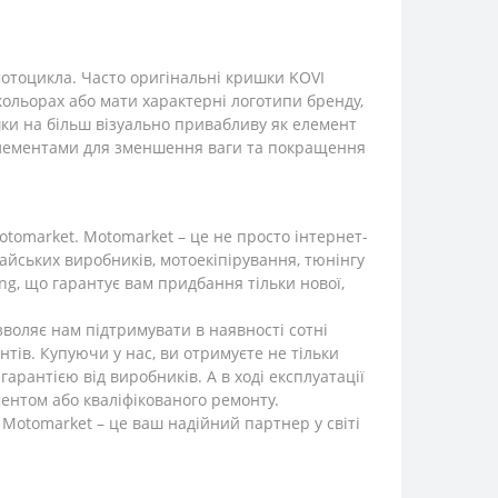
 мотоцикла. Часто оригінальні кришки KOVI
кольорах або мати характерні логотипи бренду,
ки на більш візуально привабливу як елемент
 елементами для зменшення ваги та покращення
otomarket. Motomarket – це не просто інтернет-
айських виробників, мотоекіпірування, тюнінгу
ang, що гарантує вам придбання тільки нової,
зволяє нам підтримувати в наявності сотні
тів. Купуючи у нас, ви отримуєте не тільки
арантією від виробників. А в ході експлуатації
ентом або кваліфікованого ремонту.
 Motomarket – це ваш надійний партнер у світі