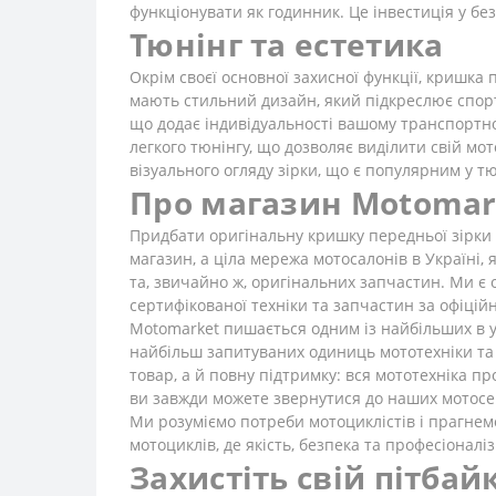
функціонувати як годинник. Це інвестиція у бе
Тюнінг та естетика
Окрім своєї основної захисної функції, кришка
мають стильний дизайн, який підкреслює спорт
що додає індивідуальності вашому транспортно
легкого тюнінгу, що дозволяє виділити свій м
візуального огляду зірки, що є популярним у тю
Про магазин Motomar
Придбати оригінальну кришку передньої зірки K
магазин, а ціла мережа мотосалонів в Україні,
та, звичайно ж, оригінальних запчастин. Ми є о
сертифікованої техніки та запчастин за офіці
Motomarket пишається одним із найбільших в у
найбільш запитуваних одиниць мототехніки та о
товар, а й повну підтримку: вся мототехніка пр
ви завжди можете звернутися до наших мотосер
Ми розуміємо потреби мотоциклістів і прагнемо
мотоциклів, де якість, безпека та професіоналі
Захистіть свій пітбай