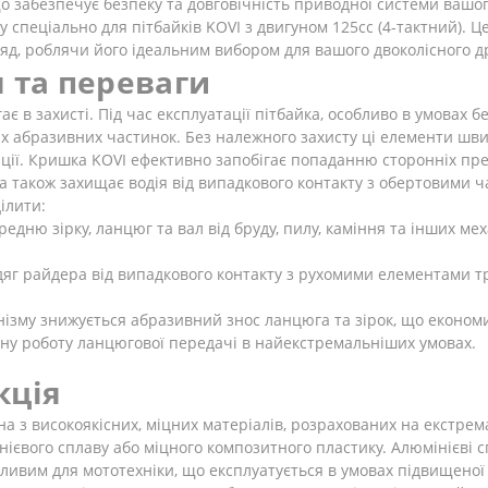
що забезпечує безпеку та довговічність приводної системи ваш
 спеціально для пітбайків KOVI з двигуном 125сс (4-тактний). Це
яд, роблячи його ідеальним вибором для вашого двоколісного д
 та переваги
є в захисті. Під час експлуатації пітбайка, особливо в умовах б
ших абразивних частинок. Без належного захисту ці елементи ш
уації. Кришка KOVI ефективно запобігає попаданню сторонніх пр
а також захищає водія від випадкового контакту з обертовими 
ілити:
редню зірку, ланцюг та вал від бруду, пилу, каміння та інших 
яг райдера від випадкового контакту з рухомими елементами тр
ізму знижується абразивний знос ланцюга та зірок, що економи
ну роботу ланцюгової передачі в найекстремальніших умовах.
кція
а з високоякісних, міцних матеріалів, розрахованих на екстрем
ієвого сплаву або міцного композитного пластику. Алюмінієві 
важливим для мототехніки, що експлуатується в умовах підвищено