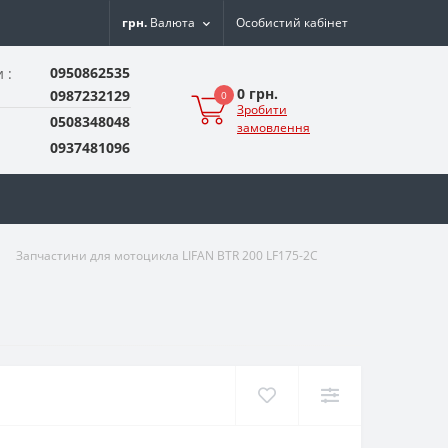
грн.
Валюта
Особистий кабінет
0950862535
 :
0 грн.
0987232129
0
Зробити
0508348048
замовлення
0937481096
Запчастини для мотоцикла LIFAN BTR 200 LF175-2C