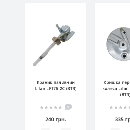
Краник паливний
Кришка пер
Lifan LF175-2С (BTR)
колеса Lifan
(BTR
0
240 грн.
335 г