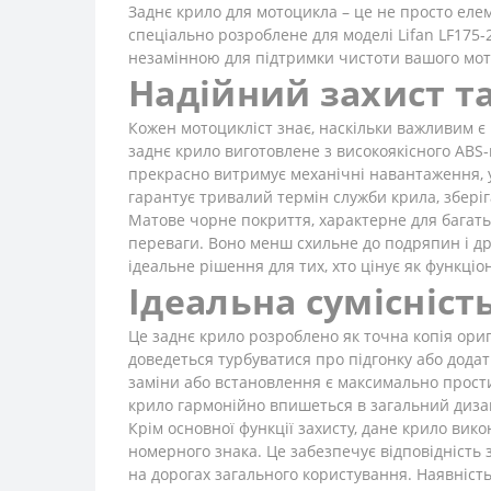
Заднє крило для мотоцикла – це не просто елем
спеціально розроблене для моделі Lifan LF175-2
незамінною для підтримки чистоти вашого мото
Надійний захист та
Кожен мотоцикліст знає, наскільки важливим є н
заднє крило виготовлене з високоякісного ABS-
прекрасно витримує механічні навантаження, у
гарантує тривалий термін служби крила, зберіг
Матове чорне покриття, характерне для багатьо
переваги. Воно менш схильне до подряпин і др
ідеальне рішення для тих, хто цінує як функціона
Ідеальна сумісніст
Це заднє крило розроблено як точна копія ориг
доведеться турбуватися про підгонку або дода
заміни або встановлення є максимально простим
крило гармонійно впишеться в загальний дизай
Крім основної функції захисту, дане крило вик
номерного знака. Це забезпечує відповідність 
на дорогах загального користування. Наявніст