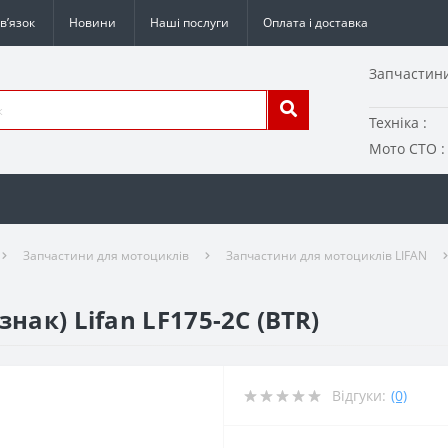
в’язок
Новини
Наші послуги
Оплата і доставка
Запчастини
Техніка :
Мото СТО :
Запчастини для мотоциклів
Запчастини для мотоциклів LIFAN
нак) Lifan LF175-2С (BTR)
Відгуки:
(0)