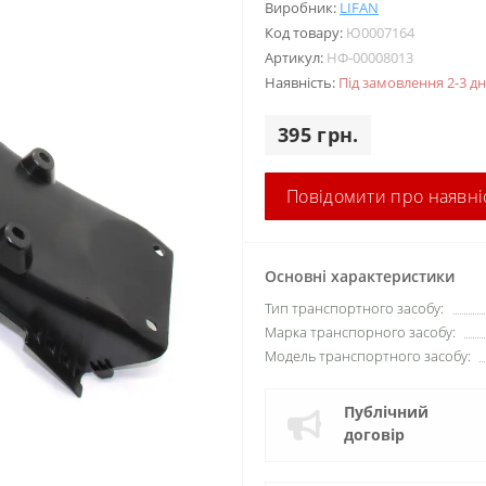
Виробник:
LIFAN
Код товару:
Ю0007164
Артикул:
НФ-00008013
Наявність:
Під замовлення 2-3 дн
395 грн.
Повідомити про наявні
Основні характеристики
Тип транспортного засобу:
Марка транспорного засобу:
Модель транспортного засобу:
Публічний
договір