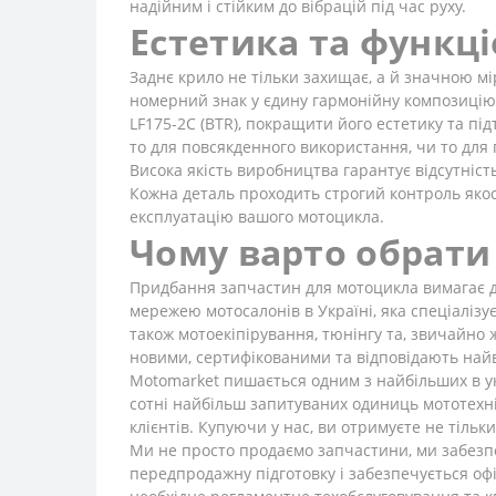
надійним і стійким до вібрацій під час руху.
Естетика та функц
Заднє крило не тільки захищає, а й значною м
номерний знак у єдину гармонійну композицію.
LF175-2С (BTR), покращити його естетику та під
то для повсякденного використання, чи то для
Висока якість виробництва гарантує відсутніст
Кожна деталь проходить строгий контроль якост
експлуатацію вашого мотоцикла.
Чому варто обрати
Придбання запчастин для мотоцикла вимагає до
мережею мотосалонів в Україні, яка спеціалізує
також мотоекіпірування, тюнінгу та, звичайно 
новими, сертифікованими та відповідають най
Motomarket пишається одним з найбільших в ук
сотні найбільш запитуваних одиниць мототехні
клієнтів. Купуючи у нас, ви отримуєте не тільки
Ми не просто продаємо запчастини, ми забезп
передпродажну підготовку і забезпечується офі