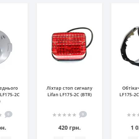
еднього
Ліхтар стоп сигналу
Обтіка
 LF175-2С
Lifan LF175-2С (BTR)
LF175-2С
)
0
0
рн.
420 грн.
1 0