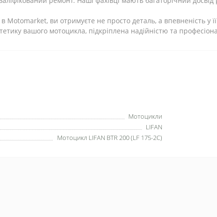
валіфікований ремонт. Наші фахівці мають багаторічний досвід 
 Motomarket, ви отримуєте не просто деталь, а впевненість у її я
естетику вашого мотоцикла, підкріплена надійністю та професіо
Мотоцикли
LIFAN
Мотоцикл LIFAN BTR 200 (LF 175-2С)