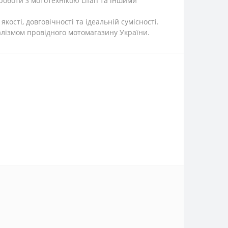
роботи з мототехнікою Lifan та іншими
кості, довговічності та ідеальній сумісності.
налізмом провідного мотомагазину України.