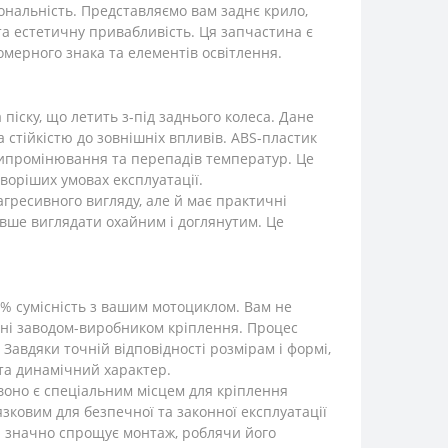
ональність. Представляємо вам заднє крило,
ь та естетичну привабливість. Ця запчастина є
омерного знака та елементів освітлення.
піску, що летить з-під заднього колеса. Дане
 стійкістю до зовнішніх впливів. ABS-пластик
 випромінювання та перепадів температур. Це
воріших умовах експлуатації.
агресивного вигляду, але й має практичні
овше виглядати охайним і доглянутим. Це
я
00% сумісність з вашим мотоциклом. Вам не
чені заводом-виробником кріплення. Процес
Завдяки точній відповідності розмірам і формі,
та динамічний характер.
 воно є спеціальним місцем для кріплення
зковим для безпечної та законної експлуатації
а значно спрощує монтаж, роблячи його