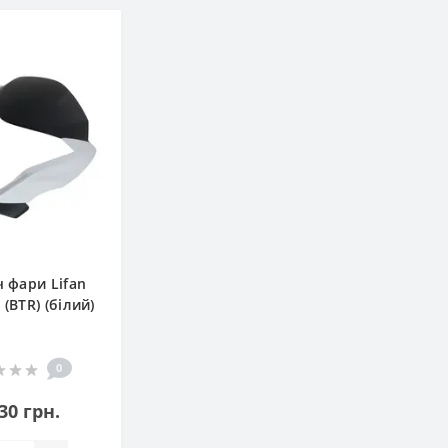
ч фари Lifan
 (BTR) (білий)
0
30 грн.