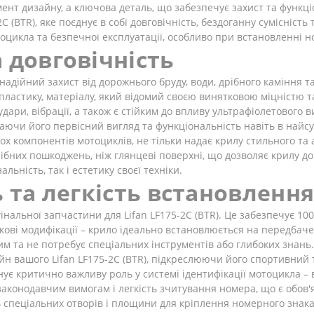
ент дизайну, а ключова деталь, що забезпечує захист та функці
С (BTR), яке поєднує в собі довговічність, бездоганну сумісніст
цикла та безпечної експлуатації, особливо при встановленні н
 довговічність
адійний захист від дорожнього бруду, води, дрібного каміння та 
пластику, матеріалу, який відомий своєю винятковою міцністю та
дари, вібрації, а також є стійким до впливу ультрафіолетового
аючи його первісний вигляд та функціональність навіть в найсу
х компонентів мотоциклів, не тільки надає крилу стильного та 
ібних пошкоджень, ніж глянцеві поверхні, що дозволяє крилу д
льність, так і естетику своєї техніки.
ь та легкість встановленн
інальної запчастини для Lifan LF175-2С (BTR). Це забезпечує 1
ткові модифікації – крило ідеально встановлюється на передба
 та не потребує спеціальних інструментів або глибоких знань. 
н вашого Lifan LF175-2С (BTR), підкреслюючи його спортивний 
онує критично важливу роль у системі ідентифікації мотоцикла –
законодавчим вимогам і легкість зчитування номера, що є обов'я
ь спеціальних отворів і площини для кріплення номерного знак