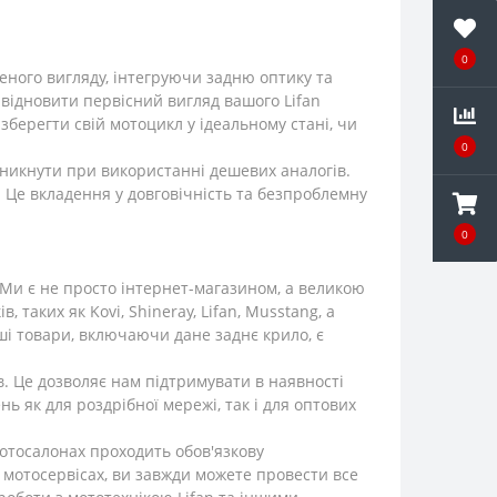
0
еного вигляду, інтегруючи задню оптику та
відновити первісний вигляд вашого Lifan
 зберегти свій мотоцикл у ідеальному стані, чи
0
виникнути при використанні дешевих аналогів.
. Це вкладення у довговічність та безпроблемну
0
Ми є не просто інтернет-магазином, а великою
таких як Kovi, Shineray, Lifan, Musstang, а
аші товари, включаючи дане заднє крило, є
. Це дозволяє нам підтримувати в наявності
 як для роздрібної мережі, так і для оптових
отосалонах проходить обов'язкову
х мотосервісах, ви завжди можете провести все