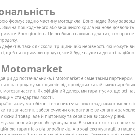
іональність
ірою формує задню частину мотоцикла. Воно надає йому заверш
 Заміна пошкодженого або зношеного крила на нове дозволить 
тримати його цінність. Це особливо важливо для тих, хто прагне
 продажу.
ь дефектів, таких як сколи, тріщини або нерівності, які можуть 
і, щоб ви отримали продукт, який буде служити довго і надійно
 Motomarket
віри до постачальника, і Motomarket є саме таким партнером. 
ться на продажу мотоциклів від провідних китайських виробників, 
ж, мотозапчастин. Як офіційний дилер, ми гарантуємо, що всі н
вищим стандартам якості.
раїнському мотобізнесі власних сучасних складських комплексів
ки та запчастин, забезпечуючи оперативне виконання замовлень
 якісний товар, але й підтримку та сервіс на високому рівні.
ечуємо повний цикл обслуговування. Вся мототехніка в наших м
ційною гарантією від виробників. А в ході експлуатації, в наши