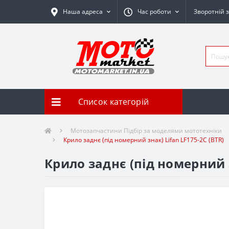
Наша адреса
Час роботи
Зворотній з
Список категорій
Мотозапчастини Підбір за моделями мототехніки
Крило заднє (під номерний знак) Lifan LF175-2С (BTR)
Крило заднє (під номерний з