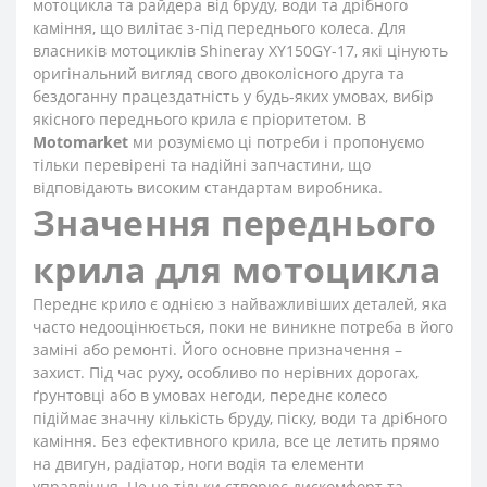
мотоцикла та райдера від бруду, води та дрібного
каміння, що вилітає з-під переднього колеса. Для
власників мотоциклів Shineray XY150GY-17, які цінують
оригінальний вигляд свого двоколісного друга та
бездоганну працездатність у будь-яких умовах, вибір
якісного переднього крила є пріоритетом. В
Motomarket
ми розуміємо ці потреби і пропонуємо
тільки перевірені та надійні запчастини, що
відповідають високим стандартам виробника.
Значення переднього
крила для мотоцикла
Переднє крило є однією з найважливіших деталей, яка
часто недооцінюється, поки не виникне потреба в його
заміні або ремонті. Його основне призначення –
захист. Під час руху, особливо по нерівних дорогах,
ґрунтовці або в умовах негоди, переднє колесо
підіймає значну кількість бруду, піску, води та дрібного
каміння. Без ефективного крила, все це летить прямо
на двигун, радіатор, ноги водія та елементи
управління. Це не тільки створює дискомфорт та