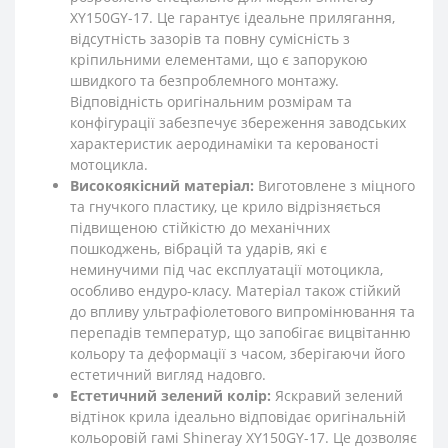
XY150GY-17. Це гарантує ідеальне прилягання,
відсутність зазорів та повну сумісність з
кріпильними елементами, що є запорукою
швидкого та безпроблемного монтажу.
Відповідність оригінальним розмірам та
конфігурації забезпечує збереження заводських
характеристик аеродинаміки та керованості
мотоцикла.
Високоякісний матеріал:
Виготовлене з міцного
та гнучкого пластику, це крило відрізняється
підвищеною стійкістю до механічних
пошкоджень, вібрацій та ударів, які є
неминучими під час експлуатації мотоцикла,
особливо ендуро-класу. Матеріал також стійкий
до впливу ультрафіолетового випромінювання та
перепадів температур, що запобігає вицвітанню
кольору та деформації з часом, зберігаючи його
естетичний вигляд надовго.
Естетичний зелений колір:
Яскравий зелений
відтінок крила ідеально відповідає оригінальній
кольоровій гамі Shineray XY150GY-17. Це дозволяє