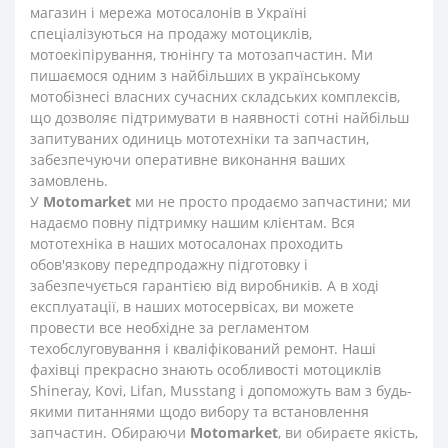
магазин і мережа мотосалонів в Україні
спеціалізуються на продажу мотоциклів,
мотоекіпірування, тюнінгу та мотозапчастин. Ми
пишаємося одним з найбільших в українському
мотобізнесі власних сучасних складських комплексів,
що дозволяє підтримувати в наявності сотні найбільш
запитуваних одиниць мототехніки та запчастин,
забезпечуючи оперативне виконання ваших
замовлень.
У
Motomarket
ми не просто продаємо запчастини; ми
надаємо повну підтримку нашим клієнтам. Вся
мототехніка в наших мотосалонах проходить
обов'язкову передпродажну підготовку і
забезпечується гарантією від виробників. А в ході
експлуатації, в наших мотосервісах, ви можете
провести все необхідне за регламентом
техобслуговування і кваліфікований ремонт. Наші
фахівці прекрасно знають особливості мотоциклів
Shineray, Kovi, Lifan, Musstang і допоможуть вам з будь-
якими питаннями щодо вибору та встановлення
запчастин. Обираючи
Motomarket
, ви обираєте якість,