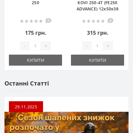
250
KOVI 250-4T (FE250
ADVANCE) 12х50х38
0
0
175 грн.
315 грн.
-
+
-
+
КУПИТИ
КУПИТИ
Останні Статті
29.11.2025