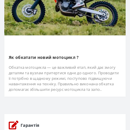
Як обкатати новий мотоцикл ?
Обкатка мотоцикла — це важливий етап, який дає змогу
деталям та вузлам притертися одне до одного. Проводити
її потрібно в щадному режимі, поступово підвищуючи
навантаження на техніку. Правильно виконана обкатка
допомагає збільшити ресурс мотоцикла та запо..
Гарантія