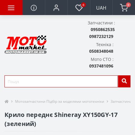
0
0
UAH
Запчастини :
0950862535
0987232129
Техніка :
0508348048
Мото СТО :
0937481096
Мотозапчастини Підбір за моделями мототехніки
Запчастини д
Крило переднє Shineray XY150GY-17
(зелений)