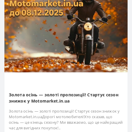
Золота осінь — золоті пропозиції! Стартує сезон
знижок у Motomarket.in.ua
Золота осінь — золоті пропозиції! Стартує сезон знижок у
Motomarket.in.uaДорогі мотолюбителі!Хто сказав, що
осінь — це кінець сезону? Ми вважаємо, що це найкращий
час для вигідних покупок!..