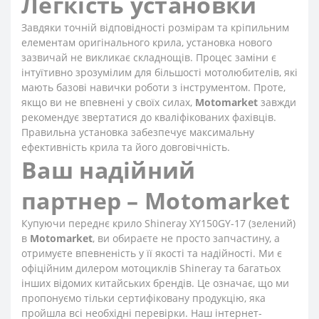
Легкість установки
Завдяки точній відповідності розмірам та кріпильним
елементам оригінального крила, установка нового
зазвичай не викликає складнощів. Процес заміни є
інтуїтивно зрозумілим для більшості мотолюбителів, які
мають базові навички роботи з інструментом. Проте,
якщо ви не впевнені у своїх силах,
Motomarket
завжди
рекомендує звертатися до кваліфікованих фахівців.
Правильна установка забезпечує максимальну
ефективність крила та його довговічність.
Ваш надійний
партнер – Motomarket
Купуючи переднє крило Shineray XY150GY-17 (зелений)
в
Motomarket
, ви обираєте не просто запчастину, а
отримуєте впевненість у її якості та надійності. Ми є
офіційним дилером мотоциклів Shineray та багатьох
інших відомих китайських брендів. Це означає, що ми
пропонуємо тільки сертифіковану продукцію, яка
пройшла всі необхідні перевірки. Наш інтернет-