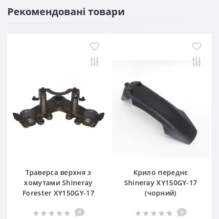
Рекомендовані товари
Траверса верхня з
Крило переднє
хомутами Shineray
Shineray XY150GY-17
Forester XY150GY-17
(чорний)
0
0