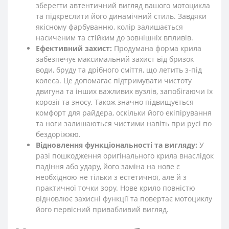
зберегти автентичний вигляд вашого мотоцикла
та підкреслити його динамічний стиль. Завдяки
якісному фарбуванню, колір залишається
насиченим та стійким до зовнішніх впливів.
Ефективний захист:
Продумана форма крила
забезпечує максимальний захист від бризок
води, бруду та дрібного сміття, що летить з-під
колеса. Це допомагає підтримувати чистоту
двигуна та інших важливих вузлів, запобігаючи їх
корозії та зносу. Також значно підвищується
комфорт для райдера, оскільки його екіпірування
та ноги залишаються чистими навіть при русі по
бездоріжжю.
Відновлення функціональності та вигляду:
У
разі пошкодження оригінального крила внаслідок
падіння або удару, його заміна на нове є
необхідною не тільки з естетичної, але й з
практичної точки зору. Нове крило повністю
відновлює захисні функції та повертає мотоциклу
його первісний привабливий вигляд.