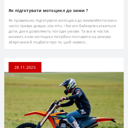
Як підготувати мотоцикл до зими ?
Як правильно підготувати мотоцикл до зимівліМотосезон
часто триває довше, ніж літо, і багато байкерів катаються
доти, доки дозволяють погодні умови. Та все ж настає
момент, коли мотоцикл потрібно поставити на зимове
зберігання й подбати про те, щоб навесн..
28.11.2025