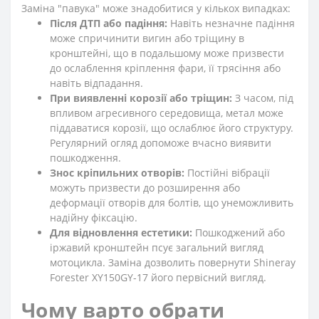
Заміна "павука" може знадобитися у кількох випадках:
Після ДТП або падіння:
Навіть незначне падіння
може спричинити вигин або тріщину в
кронштейні, що в подальшому може призвести
до ослаблення кріплення фари, її трясіння або
навіть відпадання.
При виявленні корозії або тріщин:
З часом, під
впливом агресивного середовища, метал може
піддаватися корозії, що ослаблює його структуру.
Регулярний огляд допоможе вчасно виявити
пошкодження.
Знос кріпильних отворів:
Постійні вібрації
можуть призвести до розширення або
деформації отворів для болтів, що унеможливить
надійну фіксацію.
Для відновлення естетики:
Пошкоджений або
іржавий кронштейн псує загальний вигляд
мотоцикла. Заміна дозволить повернути Shineray
Forester XY150GY-17 його первісний вигляд.
Чому варто обрати