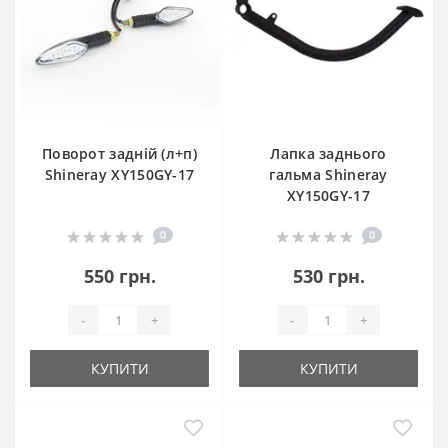
Поворот задній (л+п)
Лапка заднього
Shineray XY150GY-17
гальма Shineray
XY150GY-17
0
0
550 грн.
530 грн.
-
+
-
+
КУПИТИ
КУПИТИ