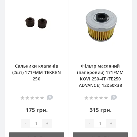
Сальники клапанів
Фільтр масляний
(2шт) 171FMM TEKKEN
(паперовий) 171FMM
250
KOVI 250-4T (FE250
ADVANCE) 12х50х38
0
0
175 грн.
315 грн.
-
+
-
+