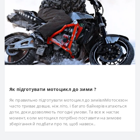
Як підготувати мотоцикл до зими ?
Як правильно підготувати мотоцикл до зимівліМотосезон
часто триває довше, ніж літо, і багато байкерів катаються
доти, доки дозволяють погодні умови. Та все ж настає
момент, коли мотоцикл потрібно поставити на зимове
зберігання й подбати про те, щоб навесн..