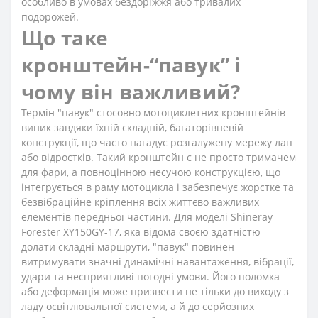
особливо в умовах бездоріжжя або тривалих
подорожей.
Що таке
кронштейн-“павук” і
чому він важливий?
Термін "павук" стосовно мотоциклетних кронштейнів
виник завдяки їхній складній, багаторівневій
конструкції, що часто нагадує розгалужену мережу лап
або відростків. Такий кронштейн є не просто тримачем
для фари, а повноцінною несучою конструкцією, що
інтегрується в раму мотоцикла і забезпечує жорстке та
безвібраційне кріплення всіх життєво важливих
елементів передньої частини. Для моделі Shineray
Forester XY150GY-17, яка відома своєю здатністю
долати складні маршрути, "павук" повинен
витримувати значні динамічні навантаження, вібрації,
удари та несприятливі погодні умови. Його поломка
або деформація може призвести не тільки до виходу з
ладу освітлювальної системи, а й до серйозних