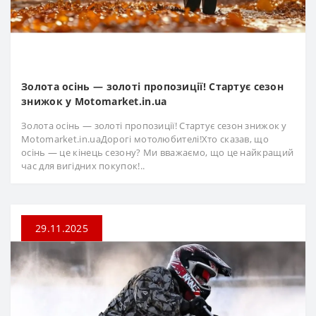
Золота осінь — золоті пропозиції! Стартує сезон
знижок у Motomarket.in.ua
Золота осінь — золоті пропозиції! Стартує сезон знижок у
Motomarket.in.uaДорогі мотолюбителі!Хто сказав, що
осінь — це кінець сезону? Ми вважаємо, що це найкращий
час для вигідних покупок!..
29.11.2025