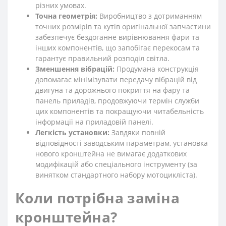
різних умовах.
Точна геометрія:
Виробництво з дотриманням
точних розмірів та кутів оригінальної запчастини
забезпечує бездоганне вирівнювання фари та
інших компонентів, що запобігає перекосам та
гарантує правильний розподіл світла.
Зменшення вібрацій:
Продумана конструкція
допомагає мінімізувати передачу вібрацій від
двигуна та дорожнього покриття на фару та
панель приладів, продовжуючи термін служби
цих компонентів та покращуючи читабельність
інформації на приладовій панелі.
Легкість установки:
Завдяки повній
відповідності заводським параметрам, установка
нового кронштейна не вимагає додаткових
модифікацій або спеціального інструменту (за
винятком стандартного набору мотоцикліста).
Коли потрібна заміна
кронштейна?