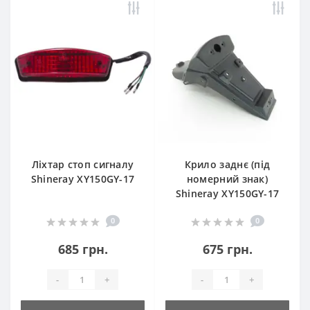
Ліхтар стоп сигналу
Крило заднє (під
Shineray XY150GY-17
номерний знак)
Shineray XY150GY-17
0
0
685 грн.
675 грн.
-
+
-
+