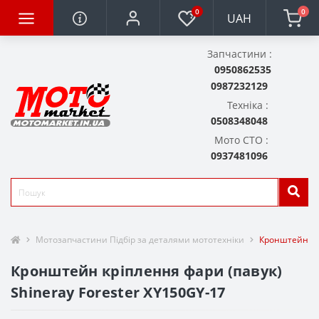
0
0
UAH
Запчастини :
0950862535
0987232129
Техніка :
0508348048
Мото СТО :
0937481096
Мотозапчастини Підбір за деталями мототехніки
Кронштейн крі
Кронштейн кріплення фари (павук)
Shineray Forester XY150GY-17