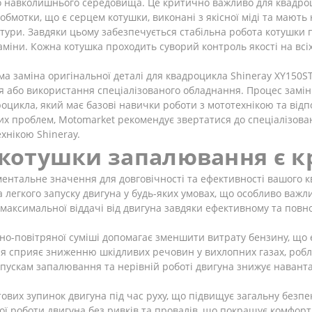
 навколишнього середовища. Це критично важливо для квадроци
 обмотки, що є серцем котушки, виконані з якісної міді та мають
ури. Завдяки цьому забезпечується стабільна робота котушки п
 заміни. Кожна котушка проходить суворий контроль якості на вс
 заміна оригінальної деталі для квадроцикла Shineray XY150ST-
я або використання спеціалізованого обладнання. Процес замін
цикла, який має базові навички роботи з мототехнікою та відпо
х проблем, Motomarket рекомендує звертатися до спеціалізован
ехнікою Shineray.
ї котушки запалювання є 
ентальне значення для довговічності та ефективності вашого 
 легкого запуску двигуна у будь-яких умовах, що особливо важли
аксимальної віддачі від двигуна завдяки ефективному та повн
о-повітряної суміші допомагає зменшити витрату бензину, що 
я сприяє зниженню шкідливих речовин у вихлопних газах, робл
пускам запалювання та нерівній роботі двигуна знижує наван
их зупинок двигуна під час руху, що підвищує загальну безпек
ї роботи двигуна без ривків та провалів, що покращує комфорт