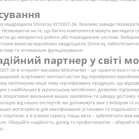
осування
ля квадроцикла Shineray XY150ST-3A. Важливо завжди перевірят
. Незважаючи на те, що багато компонентів можуть виглядати сх
вести до некоректної роботи або пошкодження системи. Вибираю
хнічним вимогам виробника квадроцикла Shineray, забезпечуючи 
истему та оптимальне функціонування.
дійний партнер у світі м
T-3A в інтернет-магазині Motomarket – це гарантія якості та н
 широкий асортимент мотозапчастин від перевірених виробникі
тому пропонуємо лише нову сертифіковану продукцію, що відпові
ин з найбільших в українському мотобізнесі, дозволяє підтриму
є оперативне виконання ваших замовлень та швидку доставку. К
льтацію від наших експертів, які допоможуть вам з вибором та н
аших мотосервісів для кваліфікованої установки та подальшого 
 покупкою, а й рівнем сервісу. Наша мета – забезпечити вам м
кла. Обирайте надійність, досвід та професіоналізм – обирайте
A.