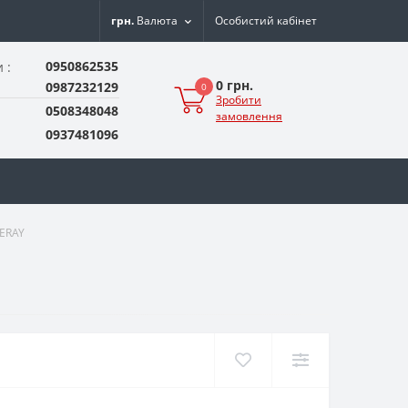
грн.
Валюта
Особистий кабінет
0950862535
 :
0 грн.
0987232129
0
Зробити
0508348048
замовлення
0937481096
NERAY