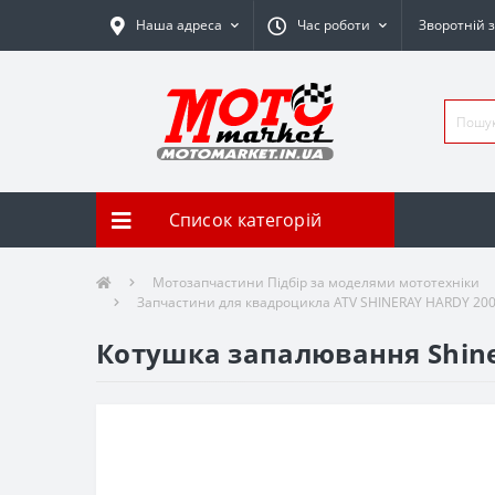
Наша адреса
Час роботи
Зворотній з
Список категорій
Мотозапчастини Підбір за моделями мототехніки
Запчастини для квадроцикла ATV SHINERAY HARDY 200
Котушка запалювання Shine