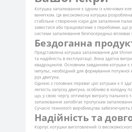
Котушка запалювання є одним із ключових елем
винятком. Ця високоякісна котушка розроблена
стабільне створення іскри для запалення пали
завестися або працюватиме з перебоями, що ро
системи запалювання безпосередньо впливає на
Бездоганна продук
Представлена котушка запалювання для Shinera
та надійність в експлуатації. Вона здатна вит
квадроциклів. Основним завданням котушки є п
імпульс, необхідний для формування потужної 
рух двигуна.
Однією з головних переваг цієї котушки є її зд
легкість запуску двигуна, особливо в холодну 
що, у свою чергу, оптимізує витрату пального 
запалювання запобігає пропускам запалювання,
Сучасні технології виробництва забезпечують м
Надійність та довг
Корпус котушки виготовлений із високоякісног