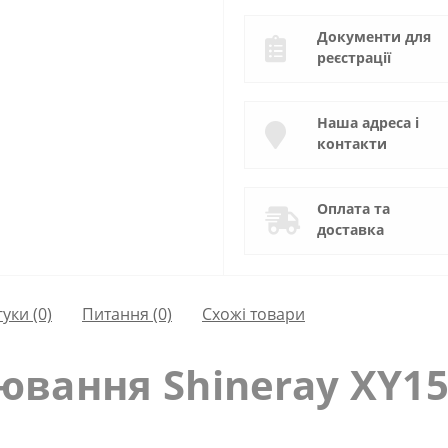
Документи для
реєстрації
Наша адреса і
контакти
Оплата та
доставка
гуки (0)
Питання
(0)
Схожі товари
вання Shineray XY15