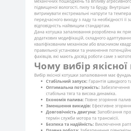
механічних пошкоджень та впливу агресивного
підвищеної вологості, пилу та бруду. Внутрішні
витримувати екстремальні напруги та температ
передчасного виходу з ладу та необхідності її
відповідність найвищим стандартам.
Дана котушка запалювання розроблена як пряма
додаткових модифікацій, складного адаптуванн
кваліфікованим механіком або власником квадро
правильної установки та уникнення потенційни
фахівців, які мають досвід роботи саме з мотот
Чому вибір якісно
Вибір якісної котушки запалювання має фундам
Стабільний запуск:
Гарантія швидкого та
Оптимальна потужність:
Забезпечення м
стабільна тяга та висока динаміка.
Економія палива:
Повне згоряння паливн
Зменшення викидів:
Ефективне згорянн
Довговічність двигуна:
Запобігання про
термін служби мотора та трансмісії.
Безпека та надійність:
Виключення раптов
Плавна робота:
Забезпечення рівномірно