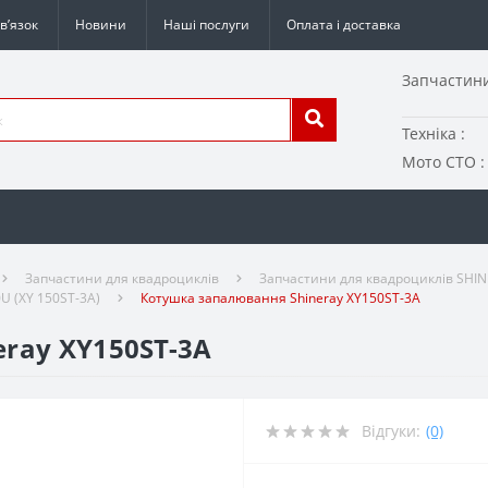
в’язок
Новини
Наші послуги
Оплата і доставка
Запчастини
Техніка :
Мото СТО :
Запчастини для квадроциклів
Запчастини для квадроциклів SHI
U (XY 150ST-3A)
Котушка запалювання Shineray XY150ST-3A
ray XY150ST-3A
Відгуки:
(0)