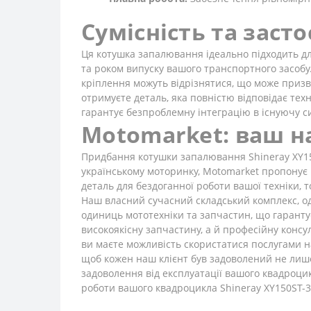
Сумісність та заст
Ця котушка запалювання ідеально підходить д
та роком випуску вашого транспортного засобу
кріплення можуть відрізнятися, що може приз
отримуєте деталь, яка повністю відповідає те
гарантує безпроблемну інтеграцію в існуючу с
Motomarket: ваш на
Придбання котушки запалювання Shineray XY150S
українському моторинку, Motomarket пропонує
деталь для бездоганної роботи вашої техніки, 
Наш власний сучасний складський комплекс, од
одиниць мототехніки та запчастин, що гаранту
високоякісну запчастину, а й професійну консу
ви маєте можливість скористатися послугами н
щоб кожен наш клієнт був задоволений не лише
задоволення від експлуатації вашого квадроци
роботи вашого квадроцикла Shineray XY150ST-3