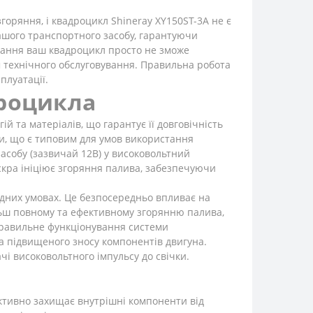
оряння, і квадроцикл Shineray XY150ST-3A не є
ашого транспортного засобу, гарантуючи
ювання ваш квадроцикл просто не зможе
м технічного обслуговування. Правильна робота
плуатації.
дроцикла
 та матеріалів, що гарантує її довговічність
оги, що є типовим для умов використання
асобу (зазвичай 12В) у високовольтний
скра ініціює згоряння палива, забезпечуючи
кладних умовах. Це безпосередньо впливає на
ільш повному та ефективному згорянню палива,
, правильне функціонування системи
а підвищеного зносу компонентів двигуна.
чі високовольтного імпульсу до свічки.
ективно захищає внутрішні компоненти від