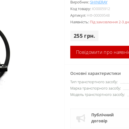
Виробник:
SHINERAY
Код товару:
Ю0005912
Артикул:
НФ-00009548
Наявність:
Під замовлення 2-3 дн
255 грн.
Повідомити про наявні
Основні характеристики
Тип транспортного засобу:
Марка транспорного засобу:
Модель транспортного засобу:
Публічний
договір