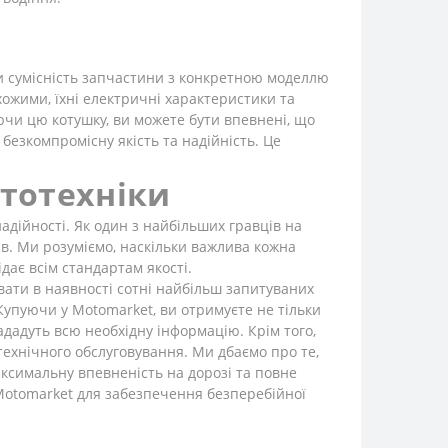
и сумісність запчастини з конкретною моделлю
ожими, їхні електричні характеристики та
чи цю котушку, ви можете бути впевнені, що
безкомпромісну якість та надійність. Це
ототехніки
адійності. Як один з найбільших гравців на
в. Ми розуміємо, наскільки важлива кожна
дає всім стандартам якості.
вати в наявності сотні найбільш запитуваних
упуючи у Motomarket, ви отримуєте не тільки
ададуть всю необхідну інформацію. Крім того,
технічного обслуговування. Ми дбаємо про те,
аксимальну впевненість на дорозі та повне
 Motomarket для забезпечення безперебійної