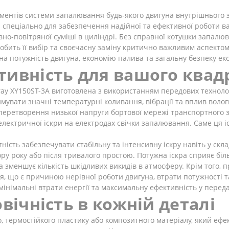
ентів системи запалювання будь-якого двигуна внутрішнього зг
 спеціально для забезпечення надійної та ефективної роботи в
вно-повітряної суміші в циліндрі. Без справної котушки запал
бить її вибір та своєчасну заміну критично важливим аспекто
 потужність двигуна, економію палива та загальну безпеку екс
тивність для вашого ква
y XY150ST-3A виготовлена з використанням передових технологій
римувати значні температурні коливання, вібрації та вплив вол
еретворення низької напруги бортової мережі транспортного з
електричної іскри на електродах свічки запалювання. Саме ця і
атність забезпечувати стабільну та інтенсивну іскру навіть у с
пору року або після тривалого простою. Потужна іскра сприяє б
та зменшує кількість шкідливих викидів в атмосферу. Крім того
 що є причиною нерівної роботи двигуна, втрати потужності т
інімальні втрати енергії та максимальну ефективність у переда
овічність в кожній деталі
о, термостійкого пластику або композитного матеріалу, який еф