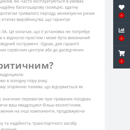
клів, які часто експлуатуються в умовах
 надійну багатошарову ізоляцію, здатну
ротягом тривалого періоду, мінімізуючи ризик
0
іх етапах виробництва, що гарантує
3A. Це означає, що її установка не потребує
и є відносно простим і може бути виконаний
0
відний інструмент. Однак, для гарантії
их сервісних центрів або до досвідчених
критичним?
0
квадроцикла:
во в холодну пору року.
ому згорянню палива, що відчувається як
є значною перевагою при тривалих поїздках.
ячи ваш квадроцикл більш екологічним.
таження на інші компоненти, продовжуючи
у та надійність транспортного засобу.
 водіння.