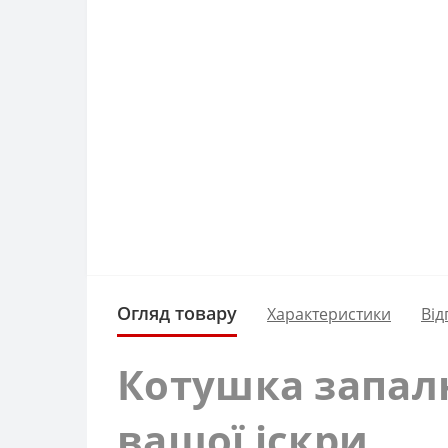
Огляд товару
Характеристики
Від
Котушка запалю
вашої іскри