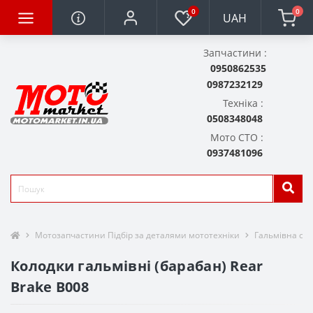
0
0
UAH
Запчастини :
0950862535
0987232129
Техніка :
0508348048
Мото СТО :
0937481096
Мотозапчастини Підбір за деталями мототехніки
Гальмівна си
Колодки гальмівні (барабан) Rear
Brake B008