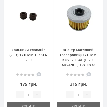
Сальники клапанів
Фільтр масляний
(2шт) 171FMM TEKKEN
(паперовий) 171FMM
250
KOVI 250-4T (FE250
ADVANCE) 12х50х38
0
0
175 грн.
315 грн.
-
+
-
+
КУПИТИ
КУПИТИ