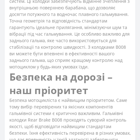
систем. Ці колодки забезпечують відмінне зчеплення з
внутрішньою поверхнею барабана, що дозволяє
досягти потужного та водночас плавного гальмування.
Точна геометрія та відповідність стандартам
гарантують ідеальне прилягання, мінімізуючи шум та
вібрації під час гальмування. Це особливо важливо для
заднього гальма, яке часто використовується для
стабілізації та контролю швидкості. З колодками B008
ви можете бути впевнені в ефективності вашого
заднього гальма, що сприяє кращому контролю над
мотоциклом у будь-яких умовах їзди.
Безпека на дорозі –
наш пріоритет
Безпека мотоцикліста є найвищим пріоритетом. Саме
тому вибір перевірених та якісних компонентів
гальмівної системи є критично важливим. Гальмівні
колодки Rear Brake B008 проходять суворий контроль
якості, щоб відповідати найвищим стандартам
безпеки. Їхня ефективність перевірена в різних умовах,
що дає впевненість у їхній здатності забезпечити