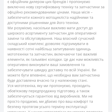
є офіційним дилером цих брендів і пропонуємо
виключно нову сертифіковану техніку та запчастини за
офіційно рекомендованими цінами. Наша місія –
забезпечити кожного мотоцикліста надійними та
доступними рішеннями для його техніки.
Ми розуміємо, наскільки важливо мати доступ до
широкого асортименту запчастин для оперативної
заміни та обслуговування. Наш власний сучасний
складський комплекс дозволяє підтримувати в
наявності сотні найбільш запитуваних одиниць
мототехніки та запчастин, включаючи такі важливі
елементи, як гальмівні колодки. Це дає нам можливість
оперативно виконувати ваші замовлення та
забезпечувати швидку доставку по всій Україні. Ви
можете бути впевнені, що необхідна вам запчастина
буде доставлена вчасно та у належному стані.
Уся мототехніка, яку ми пропонуємо, проходить
обов'язкову передпродажну підготовку, а також
забезпечується гарантією від виробників. Ми не
просто продаємо, ми дбаємо про ваш комфорт та
безпеку протягом усього терміну експлуатації
мотоцикла. У наших мотосервісах ви можете провести