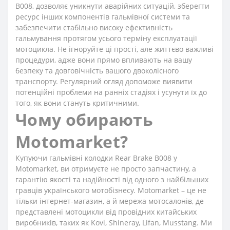
B008, дозволяє уникнути аварійних ситуацій, зберегти
ресурс інших компонентів гальмівної системи та
забезпечити стабільно високу ефективність
гальмування протягом усього терміну експлуатації
мотоцикла. Не ігноруйте ці прості, але життєво важливі
процедури, адже вони прямо впливають на вашу
безпеку та довговічність вашого двоколісного
транспорту. Регулярний огляд допоможе виявити
потенційні проблеми на ранніх стадіях і усунути їх до
того, як вони стануть критичними.
Чому обирають
Motomarket?
Купуючи гальмівні колодки Rear Brake B008 у
Motomarket, ви отримуєте не просто запчастину, а
гарантію якості та надійності від одного з найбільших
гравців українського мотобізнесу. Motomarket – це не
тільки інтернет-магазин, а й мережа мотосалонів, де
представлені мотоцикли від провідних китайських
виробників, таких як Kovi, Shineray, Lifan, Musstang. Ми