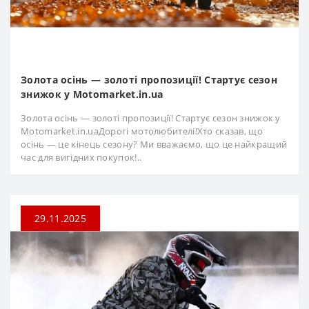
Золота осінь — золоті пропозиції! Стартує сезон
знижок у Motomarket.in.ua
Золота осінь — золоті пропозиції! Стартує сезон знижок у
Motomarket.in.uaДорогі мотолюбителі!Хто сказав, що
осінь — це кінець сезону? Ми вважаємо, що це найкращий
час для вигідних покупок!..
29.11.2025