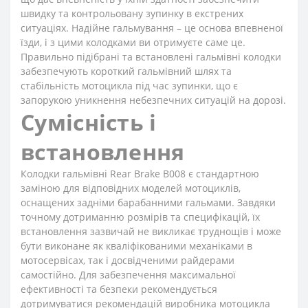
швидку та контрольовану зупинку в екстрених
ситуаціях. Надійне гальмування – це основа впевненої
їзди, і з цими колодками ви отримуєте саме це.
Правильно підібрані та встановлені гальмівні колодки
забезпечують короткий гальмівний шлях та
стабільність мотоцикла під час зупинки, що є
запорукою уникнення небезпечних ситуацій на дорозі.
Сумісність і
встановлення
Колодки гальмівні Rear Brake B008 є стандартною
заміною для відповідних моделей мотоциклів,
оснащених задніми барабанними гальмами. Завдяки
точному дотриманню розмірів та специфікацій, їх
встановлення зазвичай не викликає труднощів і може
бути виконане як кваліфікованими механіками в
мотосервісах, так і досвідченими райдерами
самостійно. Для забезпечення максимальної
ефективності та безпеки рекомендується
дотримуватися рекомендацій виробника мотоцикла