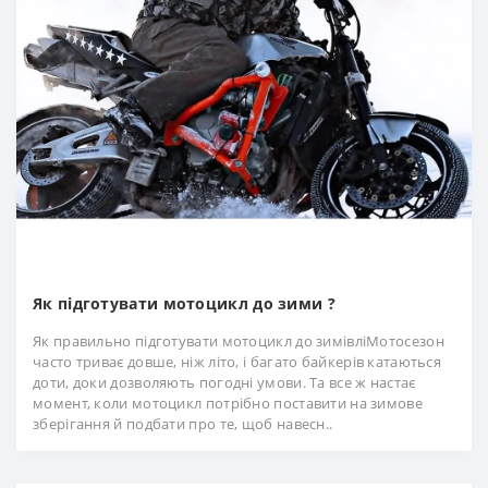
Як підготувати мотоцикл до зими ?
Як правильно підготувати мотоцикл до зимівліМотосезон
часто триває довше, ніж літо, і багато байкерів катаються
доти, доки дозволяють погодні умови. Та все ж настає
момент, коли мотоцикл потрібно поставити на зимове
зберігання й подбати про те, щоб навесн..