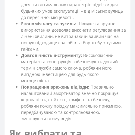
досягти оптимальних параметрів підвіски для
будь-яких умов експлуатації – від міських вулиць
до пересічної місцевості.
Економія часу та зусиль:
Швидке та зручне
використання дозволяє виконати регулювання за
лічені хвилини, не витрачаючи зайвий час на
пошук підходящих засобів та боротьбу з тугими
гайками.
Довговічність інструменту:
Високоякісний
матеріал та конструкція забезпечують довгий
термін служби самого ключа, роблячи його
вигідною інвестицією для будь-якого
мотоцикліста.
Покращення вражень від їзди:
Правильно
налаштований амортизатор значно покращує
керованість, стійкість, комфорт та безпеку,
роблячи кожну поїздку максимально приємною,
передбачуваною та контрольованою,
зменшуючи втому водія.
Як вибрати та