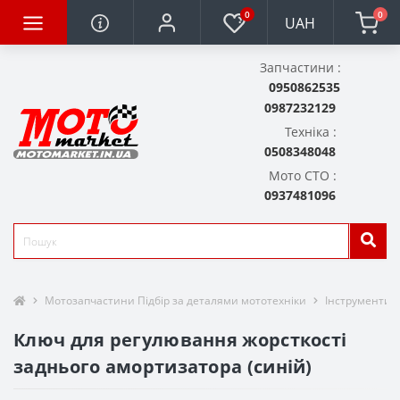
0
0
UAH
Запчастини :
0950862535
0987232129
Техніка :
0508348048
Мото СТО :
0937481096
Мотозапчастини Підбір за деталями мототехніки
Інструменти 
Ключ для регулювання жорсткості
заднього амортизатора (синій)