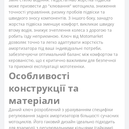
може призвести до "клювання" мотоцикла, зниження
точності управління, ризику пробоїв підвіски та
швидкого зносу компонентів. З іншого боку, занадто
жорстка підвіска зменшує комфорт, викликає швидку
втому водія, знижує зчеплення колеса з дорогою та
робить їзду неприємною. Ключ від Motomarket
дозволяє точно та легко адаптувати жорсткість
амортизатора під ваші індивідуальні потреби,
забезпечуючи оптимальний баланс між комфортом та
керованістю, що є критично важливим для безпечної
та приємної експлуатації мототехніки.
Особливості
конструкції та
матеріали
Даний ключ розроблений з урахуванням специфіки
регулювання задніх амортизаторів більшості сучасних
мотоциклів. Його гаковий дизайн ідеально підходить
для взаємодії з регулювальними кільцями (гайками)