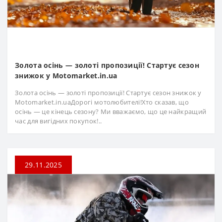
Золота осінь — золоті пропозиції! Стартує сезон
знижок у Motomarket.in.ua
Золота осінь — золоті пропозиції! Стартує сезон знижок у
Motomarket.in.uaДорогі мотолюбителі!Хто сказав, що
осінь — це кінець сезону? Ми вважаємо, що це найкращий
час для вигідних покупок!..
29.11.2025