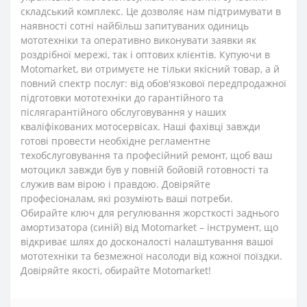
складський комплекс. Це дозволяє нам підтримувати в
наявності сотні найбільш запитуваних одиниць
мототехніки та оперативно виконувати заявки як
роздрібної мережі, так і оптових клієнтів. Купуючи в
Motomarket, ви отримуєте не тільки якісний товар, а й
повний спектр послуг: від обов'язкової передпродажної
підготовки мототехніки до гарантійного та
післягарантійного обслуговування у наших
кваліфікованих мотосервісах. Наші фахівці завжди
готові провести необхідне регламентне
техобслуговування та професійний ремонт, щоб ваш
мотоцикл завжди був у повній бойовій готовності та
служив вам вірою і правдою. Довіряйте
професіоналам, які розуміють ваші потреби.
Обирайте ключ для регулювання жорсткості заднього
амортизатора (синій) від Motomarket – інструмент, що
відкриває шлях до досконалості налаштування вашої
мототехніки та безмежної насолоди від кожної поїздки.
Довіряйте якості, обирайте Motomarket!