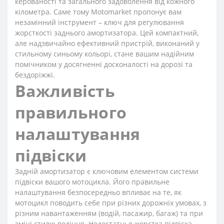
керованості та загального задоволення від кожного
кілометра. Саме тому Motomarket пропонує вам
незамінний інструмент – ключ для регулювання
жорсткості заднього амортизатора. Цей компактний,
але надзвичайно ефективний пристрій, виконаний у
стильному синьому кольорі, стане вашим надійним
помічником у досягненні досконалості на дорозі та
бездоріжжі.
Важливість
правильного
налаштування
підвіски
Задній амортизатор є ключовим елементом системи
підвіски вашого мотоцикла. Його правильне
налаштування безпосередньо впливає на те, як
мотоцикл поводить себе при різних дорожніх умовах, з
різним навантаженням (водій, пасажир, багаж) та при
зміні стилю водіння. Недостатньо жорстка підвіска