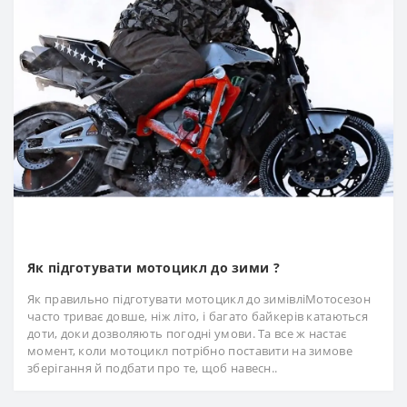
Як підготувати мотоцикл до зими ?
Як правильно підготувати мотоцикл до зимівліМотосезон
часто триває довше, ніж літо, і багато байкерів катаються
доти, доки дозволяють погодні умови. Та все ж настає
момент, коли мотоцикл потрібно поставити на зимове
зберігання й подбати про те, щоб навесн..