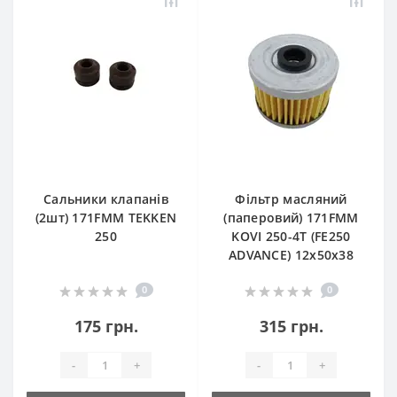
Сальники клапанів
Фільтр масляний
(2шт) 171FMM TEKKEN
(паперовий) 171FMM
250
KOVI 250-4T (FE250
ADVANCE) 12х50х38
0
0
175 грн.
315 грн.
-
+
-
+