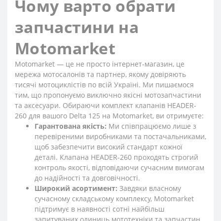
Чому варто обрати
запчастини на
Motomarket
Motomarket — це не просто інтернет-магазин, це
мережа мотосалонів та партнер, якому довіряють
тисячі мотоциклістів по всій Україні. Ми пишаємося
тим, що пропонуємо виключно якісні мотозапчастини
та аксесуари. Обираючи комплект клапанів HEADER-
260 для вашого Delta 125 на Motomarket, ви отримуєте:
Гарантована якість:
Ми співпрацюємо лише з
перевіреними виробниками та постачальниками,
щоб забезпечити високий стандарт кожної
деталі. Клапана HEADER-260 проходять строгий
контроль якості, відповідаючи сучасним вимогам
до надійності та довговічності.
Широкий асортимент:
Завдяки власному
сучасному складському комплексу, Motomarket
підтримує в наявності сотні найбільш
запитуваних одиниць мототехніки та запчастин,