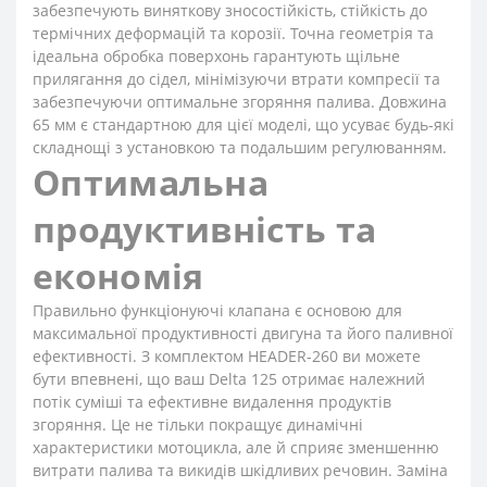
забезпечують виняткову зносостійкість, стійкість до
термічних деформацій та корозії. Точна геометрія та
ідеальна обробка поверхонь гарантують щільне
прилягання до сідел, мінімізуючи втрати компресії та
забезпечуючи оптимальне згоряння палива. Довжина
65 мм є стандартною для цієї моделі, що усуває будь-які
складнощі з установкою та подальшим регулюванням.
Оптимальна
продуктивність та
економія
Правильно функціонуючі клапана є основою для
максимальної продуктивності двигуна та його паливної
ефективності. З комплектом HEADER-260 ви можете
бути впевнені, що ваш Delta 125 отримає належний
потік суміші та ефективне видалення продуктів
згоряння. Це не тільки покращує динамічні
характеристики мотоцикла, але й сприяє зменшенню
витрати палива та викидів шкідливих речовин. Заміна