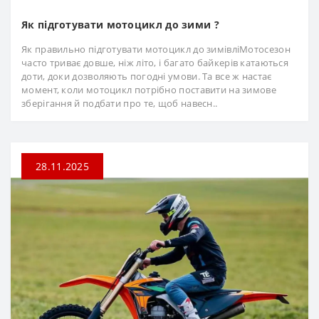
Як підготувати мотоцикл до зими ?
Як правильно підготувати мотоцикл до зимівліМотосезон
часто триває довше, ніж літо, і багато байкерів катаються
доти, доки дозволяють погодні умови. Та все ж настає
момент, коли мотоцикл потрібно поставити на зимове
зберігання й подбати про те, щоб навесн..
28.11.2025