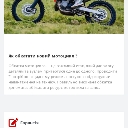
Як обкатати новий мотоцикл ?
Обкатка мотоцикла — це важливий етап, який дає змогу
деталям та вузлам притертися одне до одного. Проводити
її потрібно в щадному режимі, поступово підвищуючи
навантаження на техніку. Правильно виконана обкатка
допомагає збільшити ресурс мотоцикла та запо..
Гарантія