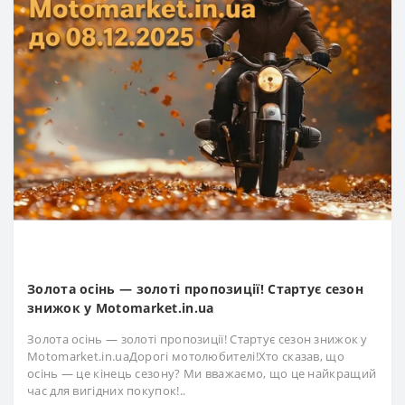
Золота осінь — золоті пропозиції! Стартує сезон
знижок у Motomarket.in.ua
Золота осінь — золоті пропозиції! Стартує сезон знижок у
Motomarket.in.uaДорогі мотолюбителі!Хто сказав, що
осінь — це кінець сезону? Ми вважаємо, що це найкращий
час для вигідних покупок!..