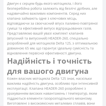
Двигун є серцем будь-якого мотоцикла, і його
безперебійна робота залежить від безлічі дрібних, але
надзвичайно важливих компонентів. Серед них
клапана займають одне з ключових місць,
відповідаючи за своєчасний впуск паливно-повітряної
суміші та ефективний випуск відпрацьованих газів.
Представляємо вашій увазі комплект клапанів
(впускний та випускний) HEADER-260, спеціально
розроблений для мотоциклів Delta 125, з оптимальною
довжиною 65 мм, що гарантує ідеальну сумісність та
відновлення первісної ефективності двигуна.
Надійність і точність
для вашого двигуна
Кожен власник мотоцикла Delta 125 знає, наскільки
важлива надійність двигуна, особливо при інтенсивній
експлуатації. Клапана HEADER-260 розроблені з
урахуванням високих навантажень і температур, яким
піддаються елементи газорозподільного механізму.
Виготовлені з високоякісних металевих сплавів, вони