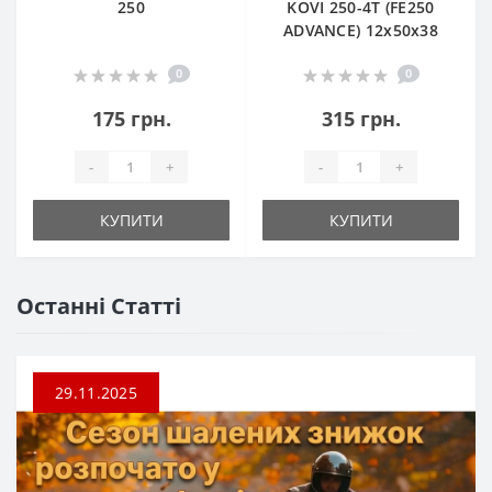
250
KOVI 250-4T (FE250
ADVANCE) 12х50х38
0
0
175 грн.
315 грн.
-
+
-
+
КУПИТИ
КУПИТИ
Останні Статті
29.11.2025