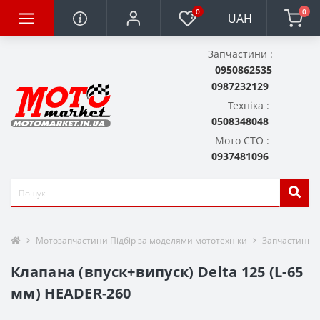
0
0
UAH
Запчастини :
0950862535
0987232129
Техніка :
0508348048
Мото СТО :
0937481096
Мотозапчастини Підбір за моделями мототехніки
Запчастини д
Клапана (впуск+випуск) Delta 125 (L-65
мм) HEADER-260