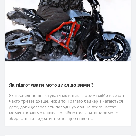
Як підготувати мотоцикл до зими ?
Як правильно підготувати мотоцикл до зимівліМотосезон
часто триває довше, ніж літо, і багато байкерів катаються
доти, доки дозволяють погодні умови. Та все ж настає
момент, коли мотоцикл потрібно поставити на зимове
зберігання й подбати про те, щоб навесн..