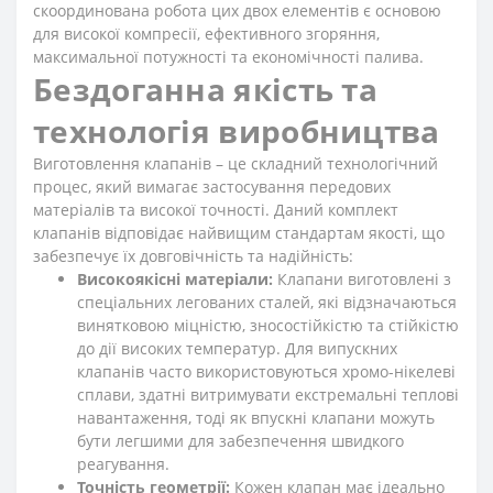
скоординована робота цих двох елементів є основою
для високої компресії, ефективного згоряння,
максимальної потужності та економічності палива.
Бездоганна якість та
технологія виробництва
Виготовлення клапанів – це складний технологічний
процес, який вимагає застосування передових
матеріалів та високої точності. Даний комплект
клапанів відповідає найвищим стандартам якості, що
забезпечує їх довговічність та надійність:
Високоякісні матеріали:
Клапани виготовлені з
спеціальних легованих сталей, які відзначаються
винятковою міцністю, зносостійкістю та стійкістю
до дії високих температур. Для випускних
клапанів часто використовуються хромо-нікелеві
сплави, здатні витримувати екстремальні теплові
навантаження, тоді як впускні клапани можуть
бути легшими для забезпечення швидкого
реагування.
Точність геометрії:
Кожен клапан має ідеально