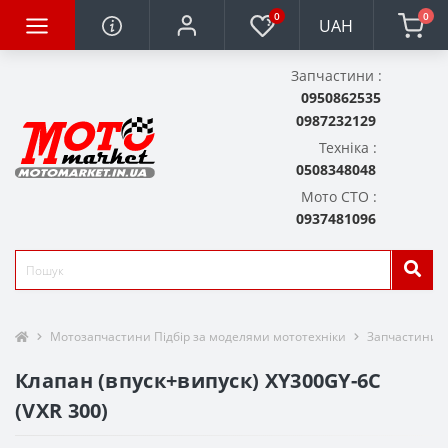
0
0
UAH
Запчастини :
0950862535
0987232129
Техніка :
0508348048
Мото СТО :
0937481096
Мотозапчастини Підбір за моделями мототехніки
Запчастини д
Клапан (впуск+випуск) XY300GY-6C
(VXR 300)