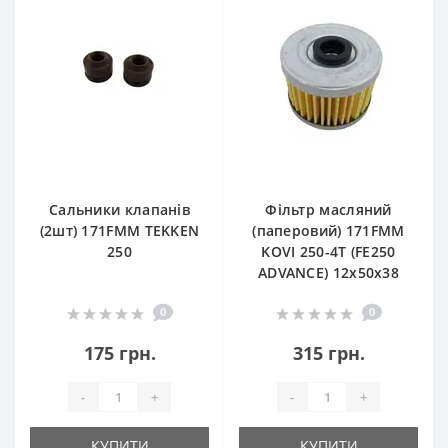
Сальники клапанів
Фільтр масляний
(2шт) 171FMM TEKKEN
(паперовий) 171FMM
250
KOVI 250-4T (FE250
ADVANCE) 12х50х38
0
0
175 грн.
315 грн.
-
+
-
+
КУПИТИ
КУПИТИ