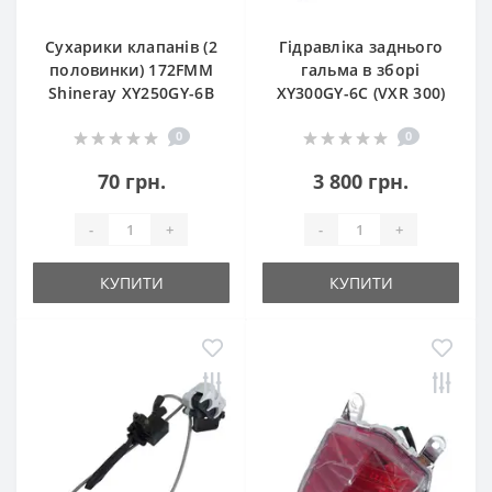
Сухарики клапанів (2
Гідравліка заднього
половинки) 172FMM
гальма в зборі
Shineray XY250GY-6B
XY300GY-6C (VXR 300)
0
0
70 грн.
3 800 грн.
-
+
-
+
КУПИТИ
КУПИТИ