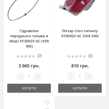
Гідравліка
Ліхтар стоп сигналу
переднього гальма в
XY300GY-6C (VXR 300)
зборі XY300GY-6C (VXR
300)
0
0
3 065 грн.
810 грн.
-
+
-
+
КУПИТИ
КУПИТИ