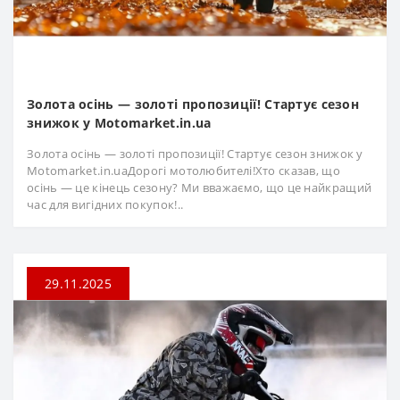
Золота осінь — золоті пропозиції! Стартує сезон
знижок у Motomarket.in.ua
Золота осінь — золоті пропозиції! Стартує сезон знижок у
Motomarket.in.uaДорогі мотолюбителі!Хто сказав, що
осінь — це кінець сезону? Ми вважаємо, що це найкращий
час для вигідних покупок!..
29.11.2025