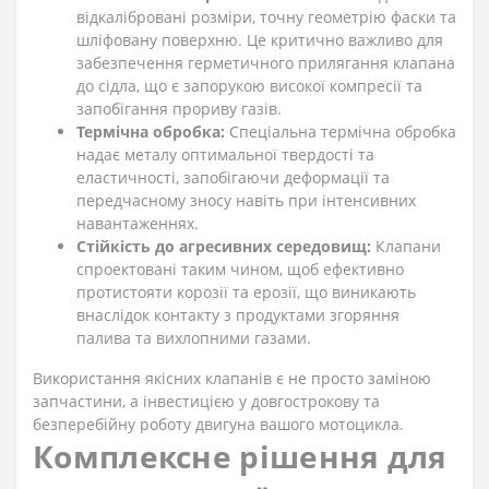
відкалібровані розміри, точну геометрію фаски та
шліфовану поверхню. Це критично важливо для
забезпечення герметичного прилягання клапана
до сідла, що є запорукою високої компресії та
запобігання прориву газів.
Термічна обробка:
Спеціальна термічна обробка
надає металу оптимальної твердості та
еластичності, запобігаючи деформації та
передчасному зносу навіть при інтенсивних
навантаженнях.
Стійкість до агресивних середовищ:
Клапани
спроектовані таким чином, щоб ефективно
протистояти корозії та ерозії, що виникають
внаслідок контакту з продуктами згоряння
палива та вихлопними газами.
Використання якісних клапанів є не просто заміною
запчастини, а інвестицією у довгострокову та
безперебійну роботу двигуна вашого мотоцикла.
Комплексне рішення для