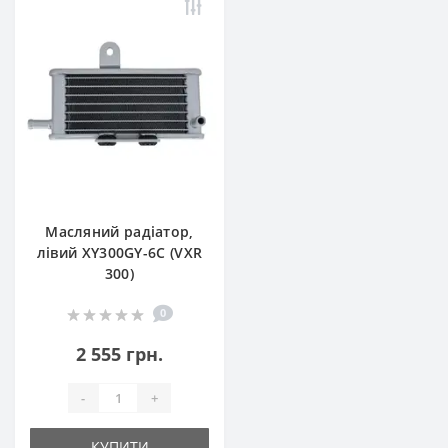
Масляний радіатор,
лівий XY300GY-6C (VXR
300)
0
2 555 грн.
-
+
КУПИТИ