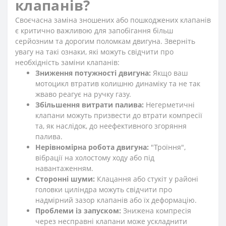
клапанів?
Своєчасна заміна зношених або пошкоджених клапанів
є критично важливою для запобігання більш
серйозним та дорогим поломкам двигуна. Зверніть
увагу на такі ознаки, які можуть свідчити про
необхідність заміни клапанів:
Зниження потужності двигуна:
Якщо ваш
мотоцикл втратив колишню динаміку та не так
жваво реагує на ручку газу.
Збільшення витрати палива:
Негерметичні
клапани можуть призвести до втрати компресії
та, як наслідок, до неефективного згоряння
палива.
Нерівномірна робота двигуна:
"Троїння",
вібрації на холостому ходу або під
навантаженням.
Сторонні шуми:
Клацання або стукіт у районі
головки циліндра можуть свідчити про
надмірний зазор клапанів або їх деформацію.
Проблеми із запуском:
Знижена компресія
через несправні клапани може ускладнити