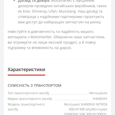
Досвід та довіра:
Motomarket є офіційним
дилером провідних китайських виробників, таких
як Kovi, Shineray, Lifan, Musstang. Наш досвід та
співпраця з надійними партнерами гарантують
вам доступ до найкращих запчастин на ринку.
Інвестуйте в довговічність та надійність вашого
мотоцикла з Motomarket. Обираючи наші запчастини,
ви отримуєте не лише якісний продукт, а й повну
підтримку та впевненість на дорозі.
Характеристики
СУМІСНІСТЬ З ТРАНСПОРТОМ
Тип транспортного засобу
Мотоцикли
Марка транспорного засобу
SHINERAY
Модель транспортного
Мотоцикл SHINERAY NITROX
засобу
300 (XY300-3A),Мотоцикл
SHINERAY VXR 300 (XY300GY-