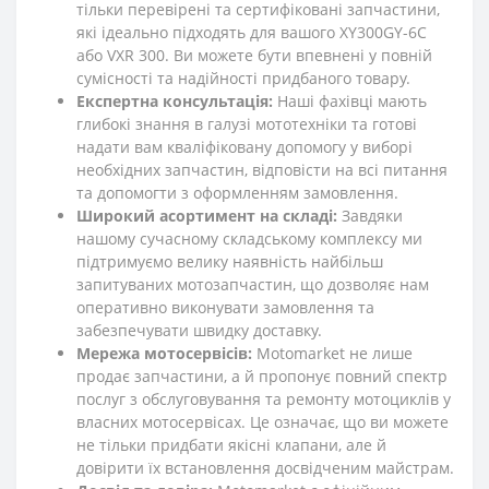
тільки перевірені та сертифіковані запчастини,
які ідеально підходять для вашого XY300GY-6C
або VXR 300. Ви можете бути впевнені у повній
сумісності та надійності придбаного товару.
Експертна консультація:
Наші фахівці мають
глибокі знання в галузі мототехніки та готові
надати вам кваліфіковану допомогу у виборі
необхідних запчастин, відповісти на всі питання
та допомогти з оформленням замовлення.
Широкий асортимент на складі:
Завдяки
нашому сучасному складському комплексу ми
підтримуємо велику наявність найбільш
запитуваних мотозапчастин, що дозволяє нам
оперативно виконувати замовлення та
забезпечувати швидку доставку.
Мережа мотосервісів:
Motomarket не лише
продає запчастини, а й пропонує повний спектр
послуг з обслуговування та ремонту мотоциклів у
власних мотосервісах. Це означає, що ви можете
не тільки придбати якісні клапани, але й
довірити їх встановлення досвідченим майстрам.