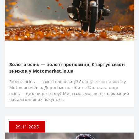
Золота осінь — золоті пропозиції! Стартує сезон
знижок у Motomarket.in.ua
Золота осінь — золоті пропозиції! Стартує сезон знижок у
Motomarket.in.uaДорогі мотолюбителі!Хто сказав, що
осінь — це кінець сезону? Ми вважаємо, що це найкращий
час для вигідних покупок!..
29.11.2025