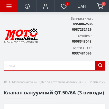
0
0
UAH
Запчастини :
0950862535
0987232129
Техніка :
0508348048
Мото СТО :
0937481096
Мотозапчастини Підбір за деталями мототехніки
Паливна сист
Клапан вакуумний QT-50/6A (3 виходи)