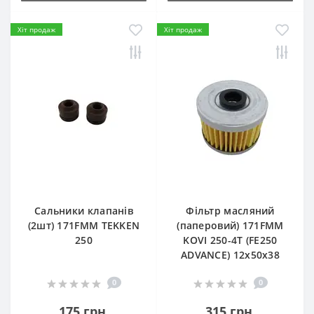
Хіт продаж
Хіт продаж
Сальники клапанів
Фільтр масляний
(2шт) 171FMM TEKKEN
(паперовий) 171FMM
250
KOVI 250-4T (FE250
ADVANCE) 12х50х38
0
0
175 грн.
315 грн.