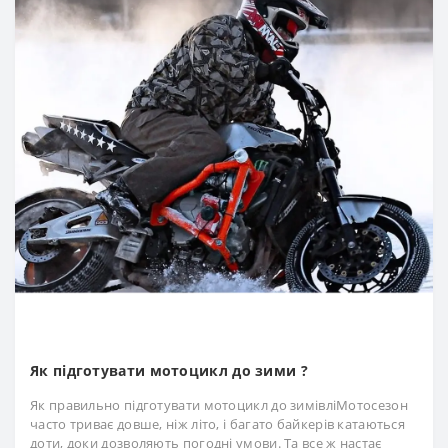
Як підготувати мотоцикл до зими ?
Як правильно підготувати мотоцикл до зимівліМотосезон
часто триває довше, ніж літо, і багато байкерів катаються
доти, доки дозволяють погодні умови. Та все ж настає