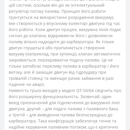
цій системі, оскільки він діє як інтелектуальний
регулятор потоку палива. Принцип його роботи
ґрунтується на використанні розрідження (вакууму),
яке створюється у впускному колекторі двигуна під час
його роботи. Коли двигун працює, вакуумна лінія подає
сигнал до клапана, відкриваючи його і дозволяючи
паливу вільно надходити до карбюратора. Як тільки
двигун глушиться або припиняється створення
вакууму (наприклад, при зупинці), клапан автоматично
закривається, перекриваючи подачу палива. Це не
тільки запобігає переливу палива в карбюратор і його
витоку, але й захищає двигун від гідроудару при
тривалій стоянці та зменшує ризик займання в разі
падіння чи аварії.
Наявність трьох виходів у моделі QT-50/6A свідчить про
його розширену функціональність. Зазвичай, один
вихід призначений для підключення до вакуумної лінії
двигуна, другий – для подачі палива з паливного бака,
а третій – для виведення палива безпосередньо до
карбюратора. Така конфігурація забезпечує точне та
надійне керування паливним потоком, що є критично