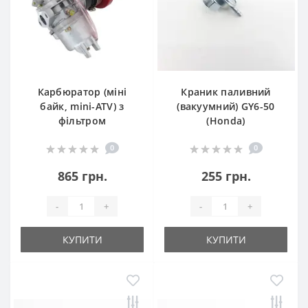
Карбюратор (міні
Краник паливний
байк, mini-ATV) з
(вакуумний) GY6-50
фільтром
(Honda)
0
0
865 грн.
255 грн.
-
+
-
+
КУПИТИ
КУПИТИ