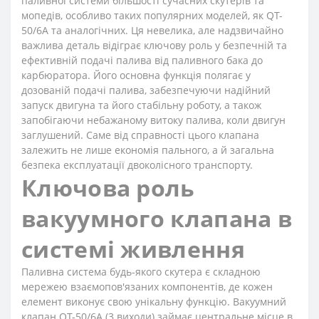
паливної системи більшості сучасних скутерів та
мопедів, особливо таких популярних моделей, як QT-
50/6A та аналогічних. Ця невелика, але надзвичайно
важлива деталь відіграє ключову роль у безпечній та
ефективній подачі палива від паливного бака до
карбюратора. Його основна функція полягає у
дозованій подачі палива, забезпечуючи надійний
запуск двигуна та його стабільну роботу, а також
запобігаючи небажаному витоку палива, коли двигун
заглушений. Саме від справності цього клапана
залежить не лише економія пального, а й загальна
безпека експлуатації двоколісного транспорту.
Ключова роль
вакуумного клапана в
системі живлення
Паливна система будь-якого скутера є складною
мережею взаємопов'язаних компонентів, де кожен
елемент виконує свою унікальну функцію. Вакуумний
клапан QT-50/6A (3 виходи) займає центральне місце в