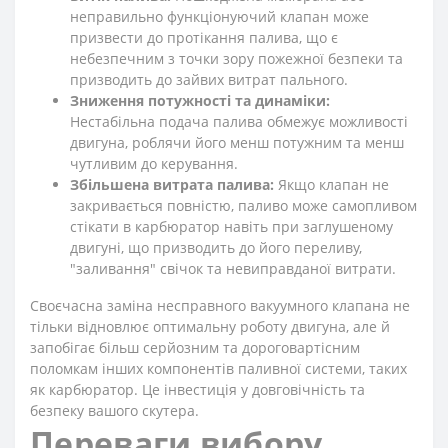
неправильно функціонуючий клапан може
призвести до протікання палива, що є
небезпечним з точки зору пожежної безпеки та
призводить до зайвих витрат пального.
Зниження потужності та динаміки:
Нестабільна подача палива обмежує можливості
двигуна, роблячи його менш потужним та менш
чутливим до керування.
Збільшена витрата палива:
Якщо клапан не
закривається повністю, паливо може самопливом
стікати в карбюратор навіть при заглушеному
двигуні, що призводить до його переливу,
"заливання" свічок та невиправданої витрати.
Своєчасна заміна несправного вакуумного клапана не
тільки відновлює оптимальну роботу двигуна, але й
запобігає більш серйозним та дороговартісним
поломкам інших компонентів паливної системи, таких
як карбюратор. Це інвестиція у довговічність та
безпеку вашого скутера.
Переваги вибору