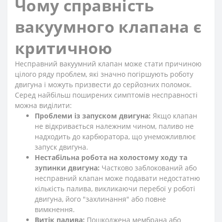
Чому справність
вакуумного клапана є
критичною
Несправний вакуумний клапан може стати причиною
цілого ряду проблем, які значно погіршують роботу
двигуна і можуть призвести до серйозних поломок.
Серед найбільш поширених симптомів несправності
можна виділити:
Проблеми із запуском двигуна:
Якщо клапан
не відкривається належним чином, паливо не
надходить до карбюратора, що унеможливлює
запуск двигуна.
Нестабільна робота на холостому ходу та
зупинки двигуна:
Частково заблокований або
несправний клапан може подавати недостатню
кількість палива, викликаючи перебої у роботі
двигуна, його "захлинання" або повне
вимкнення.
Витік палива:
Пошкоджена мембрана або