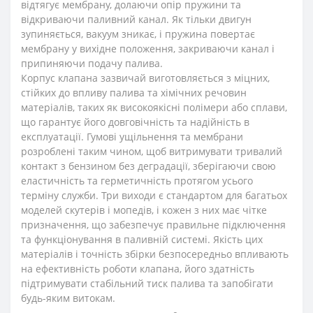
відтягує мембрану, долаючи опір пружини та
відкриваючи паливний канал. Як тільки двигун
зупиняється, вакуум зникає, і пружина повертає
мембрану у вихідне положення, закриваючи канал і
припиняючи подачу палива.
Корпус клапана зазвичай виготовляється з міцних,
стійких до впливу палива та хімічних речовин
матеріалів, таких як високоякісні полімери або сплави,
що гарантує його довговічність та надійність в
експлуатації. Гумові ущільнення та мембрани
розроблені таким чином, щоб витримувати тривалий
контакт з бензином без деградації, зберігаючи свою
еластичність та герметичність протягом усього
терміну служби. Три виходи є стандартом для багатьох
моделей скутерів і мопедів, і кожен з них має чітке
призначення, що забезпечує правильне підключення
та функціонування в паливній системі. Якість цих
матеріалів і точність збірки безпосередньо впливають
на ефективність роботи клапана, його здатність
підтримувати стабільний тиск палива та запобігати
будь-яким витокам.