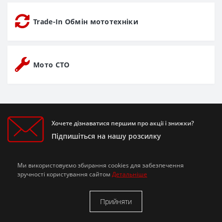
Trade-In Обмін мототехніки
Мото СТО
Хочете дізнаватися першим про акції і знижки?
Підпишіться на нашу розсилку
Ми використовуємо збирання cookies для забезпечення
Підписатися
зручності користування сайтом
Детальніше
Я прочитав
Політика конфіденційності
і згоден з вимогами
Прийняти
Інформація