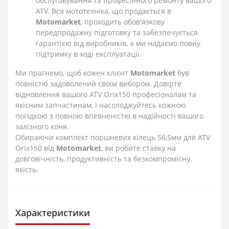
обслуговування та професійного ремонту вашого
ATV. Вся мототехніка, що продається в
Motomarket
, проходить обов'язкову
передпродажну підготовку та забезпечується
гарантією від виробників, а ми надаємо повну
підтримку в ході експлуатації.
Ми прагнемо, щоб кожен клієнт
Motomarket
був
повністю задоволений своїм вибором. Довірте
відновлення вашого ATV Orix150 професіоналам та
якісним запчастинам, і насолоджуйтесь кожною
поїздкою з повною впевненістю в надійності вашого
залізного коня.
Обираючи комплект поршневих кілець 56,5мм для ATV
Orix150 від
Motomarket
, ви робите ставку на
довговічність, продуктивність та безкомпромісну
якість.
Характеристики