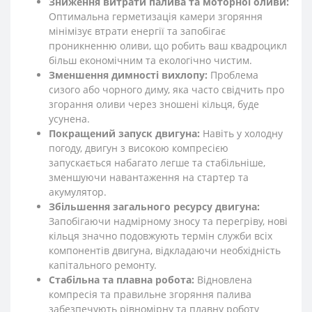
Зниження витрати палива та моторної оливи:
Оптимальна герметизація камери згоряння
мінімізує втрати енергії та запобігає
проникненню оливи, що робить ваш квадроцикл
більш економічним та екологічно чистим.
Зменшення димності вихлопу:
Проблема
сизого або чорного диму, яка часто свідчить про
згорання оливи через зношені кільця, буде
усунена.
Покращений запуск двигуна:
Навіть у холодну
погоду, двигун з високою компресією
запускається набагато легше та стабільніше,
зменшуючи навантаження на стартер та
акумулятор.
Збільшення загального ресурсу двигуна:
Запобігаючи надмірному зносу та перегріву, нові
кільця значно подовжують термін служби всіх
компонентів двигуна, відкладаючи необхідність
капітального ремонту.
Стабільна та плавна робота:
Відновлена
компресія та правильне згоряння палива
забезпечують рівномірну та плавну роботу