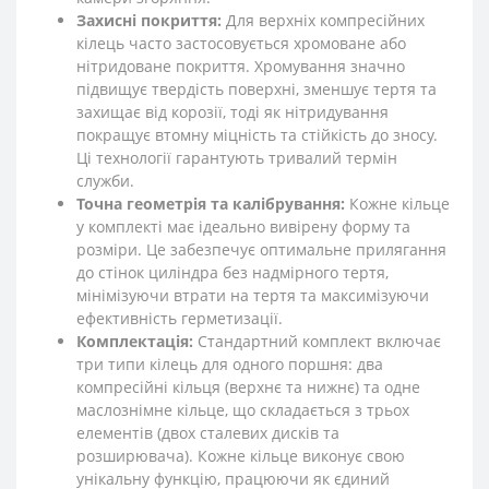
Захисні покриття:
Для верхніх компресійних
кілець часто застосовується хромоване або
нітридоване покриття. Хромування значно
підвищує твердість поверхні, зменшує тертя та
захищає від корозії, тоді як нітридування
покращує втомну міцність та стійкість до зносу.
Ці технології гарантують тривалий термін
служби.
Точна геометрія та калібрування:
Кожне кільце
у комплекті має ідеально вивірену форму та
розміри. Це забезпечує оптимальне прилягання
до стінок циліндра без надмірного тертя,
мінімізуючи втрати на тертя та максимізуючи
ефективність герметизації.
Комплектація:
Стандартний комплект включає
три типи кілець для одного поршня: два
компресійні кільця (верхнє та нижнє) та одне
маслознімне кільце, що складається з трьох
елементів (двох сталевих дисків та
розширювача). Кожне кільце виконує свою
унікальну функцію, працюючи як єдиний