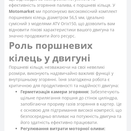
ефективність згоряння палива, є поршневі кільця. У
Motomarket
ми пропонуємо високоякісний комплект
поршневих кілець діаметром 56,5 мм, ідеально
сумісний з моделями ATV Orix150, що дозволить вам
відновити пікові характеристики вашого двигуна та
значно продовжити його ресурс.
Роль поршневих
кілець у двигуні
Поршневі кільця, незважаючи на свої невеликі
розміри, виконують надзвичайно важливі функції у
внутрішньому згорянні. Їхня злагоджена робота є
критичною для продуктивності та надійності двигуна:
Герметизація камери згоряння:
Забезпечують
щільне прилягання поршня до стінок циліндра,
запобігаючи прориву газів згоряння в картер. Це
є основою для підтримання високої компресії, що
безпосередньо впливає на потужність двигуна та
його здатність ефективно працювати.
Регулювання витрати моторної оливи: