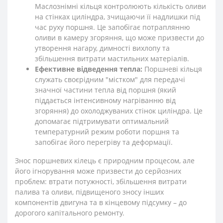
Маслознімні кільця контролюють кількість оливи
на стінках циліндра, зчищаючи її надлишки під
час руху поршня. Це запобігає потраплянню
оливи в камеру згоряння, що може призвести до
утворення нагару, димності вихлопу та
збільшення витрати мастильних матеріалів.
Ефективне відведення тепла:
Поршневі кільця
служать своєрідним "містком" для передачі
значної частини тепла від поршня (який
піддається інтенсивному нагріванню від
згоряння) до охолоджуваних стінок циліндра. Це
допомагає підтримувати оптимальний
температурний режим роботи поршня та
запобігає його перегріву та деформації.
Знос поршневих кілець є природним процесом, але
його ігнорування може призвести до серйозних
проблем: втрати потужності, збільшення витрати
палива та оливи, підвищеного зносу інших
компонентів двигуна та в кінцевому підсумку – до
дорогого капітального ремонту.