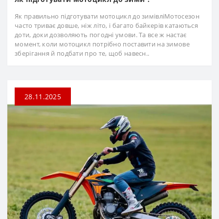
Як правильно підготувати мотоцикл до зимівліМотосезон
часто триває довше, ніж літо, і багато байкерів катаються
доти, доки дозволяють погодні умови. Та все ж настає
момент, коли мотоцикл потрібно поставити на зимове
зберігання й подбати про те, щоб навесн..
28.11.2025