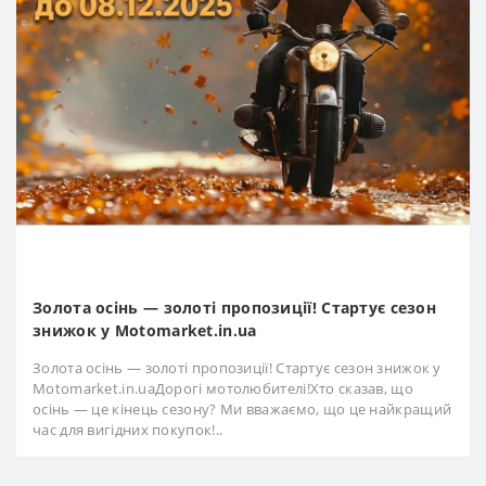
Золота осінь — золоті пропозиції! Стартує сезон
знижок у Motomarket.in.ua
Золота осінь — золоті пропозиції! Стартує сезон знижок у
Motomarket.in.uaДорогі мотолюбителі!Хто сказав, що
осінь — це кінець сезону? Ми вважаємо, що це найкращий
час для вигідних покупок!..