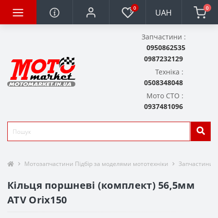
0
0
UAH
Запчастини :
0950862535
0987232129
Техніка :
0508348048
Мото СТО :
0937481096
Мотозапчастини Підбір за моделями мототехніки
Запчастини д
Кільця поршневі (комплект) 56,5мм
ATV Orix150