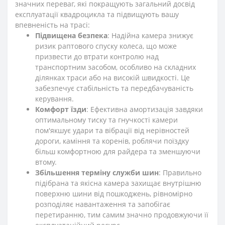
значних переваг, які покращують загальний досвід
експлуатації квадроцикла та підвищують вашу
впевненість на трасі:
Підвищена безпека
: Надійна камера знижує
ризик раптового спуску колеса, що може
призвести до втрати контролю над
транспортним засобом, особливо на складних
ділянках траси або на високій швидкості. Це
забезпечує стабільність та передбачуваність
керування.
Комфорт їзди
: Ефективна амортизація завдяки
оптимальному тиску та гнучкості камери
пом'якшує удари та вібрації від нерівностей
дороги, каміння та коренів, роблячи поїздку
більш комфортною для райдера та зменшуючи
втому.
Збільшення терміну служби шин
: Правильно
підібрана та якісна камера захищає внутрішню
поверхню шини від пошкоджень, рівномірно
розподіляє навантаження та запобігає
перетиранню, тим самим значно продовжуючи її