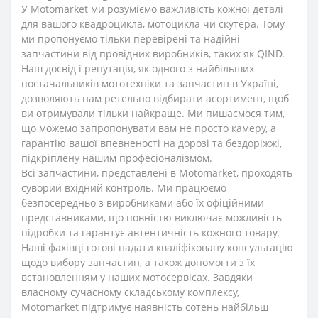
У Motomarket ми розуміємо важливість кожної деталі
для вашого квадроцикла, мотоцикла чи скутера. Тому
ми пропонуємо тільки перевірені та надійні
запчастини від провідних виробників, таких як QIND.
Наш досвід і репутація, як одного з найбільших
постачальників мототехніки та запчастин в Україні,
дозволяють нам ретельно відбирати асортимент, щоб
ви отримували тільки найкраще. Ми пишаємося тим,
що можемо запропонувати вам не просто камеру, а
гарантію вашої впевненості на дорозі та бездоріжжі,
підкріплену нашим професіоналізмом.
Всі запчастини, представлені в Motomarket, проходять
суворий вхідний контроль. Ми працюємо
безпосередньо з виробниками або їх офіційними
представниками, що повністю виключає можливість
підробки та гарантує автентичність кожного товару.
Наші фахівці готові надати кваліфіковану консультацію
щодо вибору запчастин, а також допомогти з їх
встановленням у наших мотосервісах. Завдяки
власному сучасному складському комплексу,
Motomarket підтримує наявність сотень найбільш