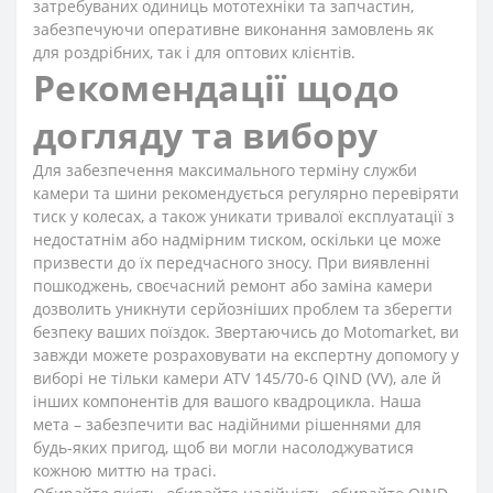
затребуваних одиниць мототехніки та запчастин,
забезпечуючи оперативне виконання замовлень як
для роздрібних, так і для оптових клієнтів.
Рекомендації щодо
догляду та вибору
Для забезпечення максимального терміну служби
камери та шини рекомендується регулярно перевіряти
тиск у колесах, а також уникати тривалої експлуатації з
недостатнім або надмірним тиском, оскільки це може
призвести до їх передчасного зносу. При виявленні
пошкоджень, своєчасний ремонт або заміна камери
дозволить уникнути серйозніших проблем та зберегти
безпеку ваших поїздок. Звертаючись до Motomarket, ви
завжди можете розраховувати на експертну допомогу у
виборі не тільки камери ATV 145/70-6 QIND (VV), але й
інших компонентів для вашого квадроцикла. Наша
мета – забезпечити вас надійними рішеннями для
будь-яких пригод, щоб ви могли насолоджуватися
кожною миттю на трасі.