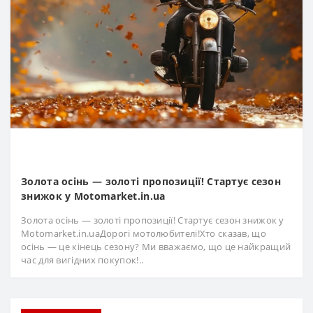
Золота осінь — золоті пропозиції! Стартує сезон
знижок у Motomarket.in.ua
Золота осінь — золоті пропозиції! Стартує сезон знижок у
Motomarket.in.uaДорогі мотолюбителі!Хто сказав, що
осінь — це кінець сезону? Ми вважаємо, що це найкращий
час для вигідних покупок!..