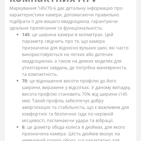
Маркування 145/70-6 дає детальну інформацію про
характеристики камери, допомагаючи правильно
підібрати її для вашого квадроцикла, гарантуючи
ідеальне прилягання та функціональність:
145
: це ширина камери в міліметрах. Цей
параметр свідчить про те, що камера
призначена для відносно вузьких шин, які часто
використовуються на легких або дитячих
квадроциклах, а також на деяких моделях для
утилітарних завдань, де потрібна маневреність
та компактність.
70
: це відношення висоти профілю до його
ширини, виражене у відсотках. У даному випадку,
висота профілю становить 70% від ширини (145
мм). Такий профіль забезпечує добру
амортизацію та стабільність, що є важливим для
комфортної та безпечної їзди по нерівній
місцевості, поглинаючи удари та вібрації.
6
: це діаметр обода колеса в дюймах, для якого
призначена камера. Шість дюймів вказує на
невеликий розмір обода, що характерно для