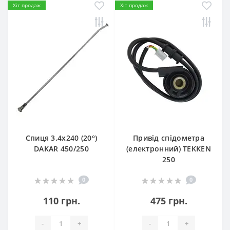
Хіт продаж
Хіт продаж
Спиця 3.4х240 (20°)
Привід спідометра
DAKAR 450/250
(електронний) TEKKEN
250
0
0
110 грн.
475 грн.
-
+
-
+