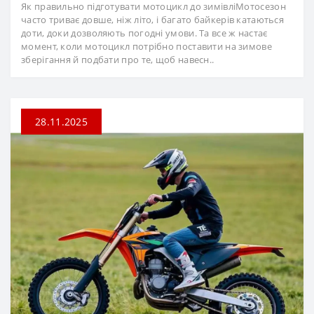
Як правильно підготувати мотоцикл до зимівліМотосезон
часто триває довше, ніж літо, і багато байкерів катаються
доти, доки дозволяють погодні умови. Та все ж настає
момент, коли мотоцикл потрібно поставити на зимове
зберігання й подбати про те, щоб навесн..
28.11.2025