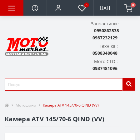
0
0
UAH
Запчастини :
0950862535
0987232129
Техніка :
0508348048
Мото СТО :
0937481096
Мотошини
Камера ATV 145/70-6 QIND (VV)
Камера ATV 145/70-6 QIND (VV)